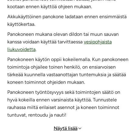
kootaan ennen käyttöä ohjeen mukaan.
Akkukäyttöinen panokone ladataan ennen ensimmäistä
käyttökertaa.
Panokoneen mukana olevan dildon tai muun sauvan
kanssa voidaan käyttää tarvittaessa
vesipohjaista
liukuvoidetta
.
Panokoneen käytön oppii kokeilemalla. Kun panokoneen
toimintoja ohjailee toinen henkilö, on ensiarvoisen
tärkeää kuunnella vastaanottajan tuntemuksia ja säätää
koneen toiminnot ohjeiden mukaan.
Panokoneen työntösyvyys sekä toimintojen säätö on
hyvä kokeilla ennen varsinaista käyttöä. Tunnustele
rauhassa miltä erilaiset asennot ja koneen toiminnot
tuntuvat, rentoudu ja nauti!
Näytä lisää