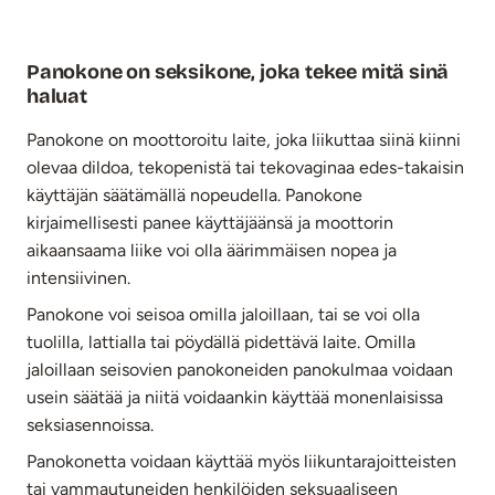
Panokone on seksikone, joka tekee mitä sinä
haluat
Panokone on moottoroitu laite, joka liikuttaa siinä kiinni
olevaa dildoa, tekopenistä tai tekovaginaa edes-takaisin
käyttäjän säätämällä nopeudella. Panokone
kirjaimellisesti panee käyttäjäänsä ja moottorin
aikaansaama liike voi olla äärimmäisen nopea ja
intensiivinen.
Panokone voi seisoa omilla jaloillaan, tai se voi olla
tuolilla, lattialla tai pöydällä pidettävä laite. Omilla
jaloillaan seisovien panokoneiden panokulmaa voidaan
usein säätää ja niitä voidaankin käyttää monenlaisissa
seksiasennoissa.
Panokonetta voidaan käyttää myös liikuntarajoitteisten
tai vammautuneiden henkilöiden seksuaaliseen