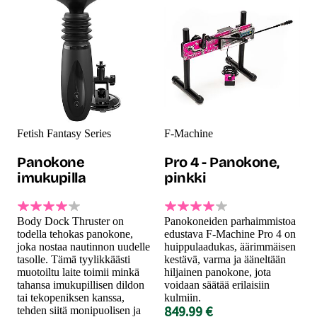
Fetish Fantasy Series
F-Machine
Panokone
Pro 4 - Panokone,
imukupilla
pinkki
Body Dock Thruster on
Panokoneiden parhaimmistoa
todella tehokas panokone,
edustava F-Machine Pro 4 on
joka nostaa nautinnon uudelle
huippulaadukas, äärimmäisen
tasolle. Tämä tyylikkäästi
kestävä, varma ja ääneltään
muotoiltu laite toimii minkä
hiljainen panokone, jota
tahansa imukupillisen dildon
voidaan säätää erilaisiin
tai tekopeniksen kanssa,
kulmiin.
849.99 €
tehden siitä monipuolisen ja