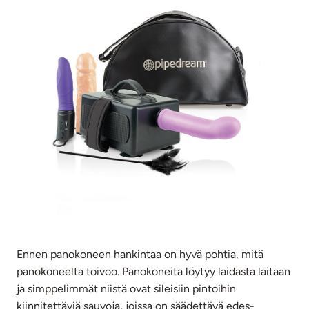
Ennen panokoneen hankintaa on hyvä pohtia, mitä
panokoneelta toivoo. Panokoneita löytyy laidasta laitaan
ja simppelimmät niistä ovat sileisiin pintoihin
kiinnitettäviä sauvoja, joissa on säädettävä edes-