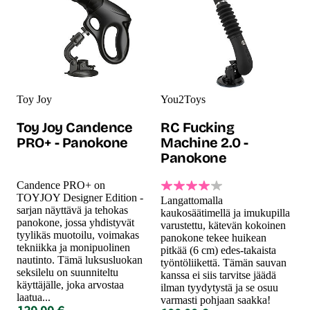
Toy Joy
You2Toys
Toy Joy Candence
RC Fucking
PRO+ - Panokone
Machine 2.0 -
Panokone
Candence PRO+ on
TOYJOY Designer Edition -
Langattomalla
sarjan näyttävä ja tehokas
kaukosäätimellä ja imukupilla
panokone, jossa yhdistyvät
varustettu, kätevän kokoinen
tyylikäs muotoilu, voimakas
panokone tekee huikean
tekniikka ja monipuolinen
pitkää (6 cm) edes-takaista
nautinto. Tämä luksusluokan
työntöliikettä. Tämän sauvan
seksilelu on suunniteltu
kanssa ei siis tarvitse jäädä
käyttäjälle, joka arvostaa
ilman tyydytystä ja se osuu
laatua...
varmasti pohjaan saakka!