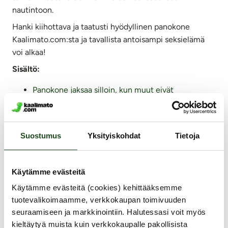
nautintoon.
Hanki kiihottava ja taatusti hyödyllinen panokone
Kaalimato.com:sta ja tavallista antoisampi seksielämä
voi alkaa!
Sisältö:
Panokone jaksaa silloin, kun muut eivät
Millainen on paras panokone?
Erilaiset panokoneet naisille ja miehille
Panokone itsetyydytyksessä
Suostumus
Yksityiskohdat
Tietoja
Voiko panokonetta käyttää yhdessä kumppanin
kanssa?
Panokone on myös seksin apuväline
Käytämme evästeitä
Miten panokonetta käytetään?
Käytämme evästeitä (cookies) kehittääksemme
tuotevalikoimaamme, verkkokaupan toimivuuden
seuraamiseen ja markkinointiin. Halutessasi voit myös
Panokone jaksaa silloin, kun muut eivät
kieltäytyä muista kuin verkkokaupalle pakollisista