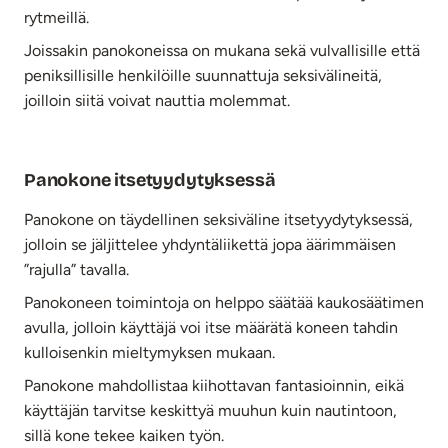
rytmeillä.
Joissakin panokoneissa on mukana sekä vulvallisille että
peniksillisille henkilöille suunnattuja seksivälineitä,
joilloin siitä voivat nauttia molemmat.
Panokone itsetyydytyksessä
Panokone on täydellinen seksiväline itsetyydytyksessä,
jolloin se jäljittelee yhdyntäliikettä jopa äärimmäisen
”rajulla” tavalla.
Panokoneen toimintoja on helppo säätää kaukosäätimen
avulla, jolloin käyttäjä voi itse määrätä koneen tahdin
kulloisenkin mieltymyksen mukaan.
Panokone mahdollistaa kiihottavan fantasioinnin, eikä
käyttäjän tarvitse keskittyä muuhun kuin nautintoon,
sillä kone tekee kaiken työn.