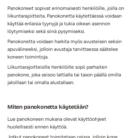
Panokoneet sopivat erinomaisesti henkilöille, joilla on
liikuntarajoitteita. Panokonetta käytettäessä voidaan
käyttää erilaisia tyynyjä ja tukia oikean asennon
löytymiseksi sekä siinä pysymiseksi.
Panokonetta voidaan harkita myös avusteisen seksin
apuvälineeksi, jolloin avustaja tarvittaessa säätelee
koneen toimintoja.
Liikuntarajoitteisille henkilöille sopii parhaiten
panokone, joka seisoo lattialla tai tason päällä omilla
jaloillaan tai omalla alustallaan.
Miten panokonetta käytetään?
Lue panokoneen mukana olevat käyttöohjeet
huolellisesti ennen käyttöä.
Jotkut panokoneet toimitetaan osissa, jolloin kone