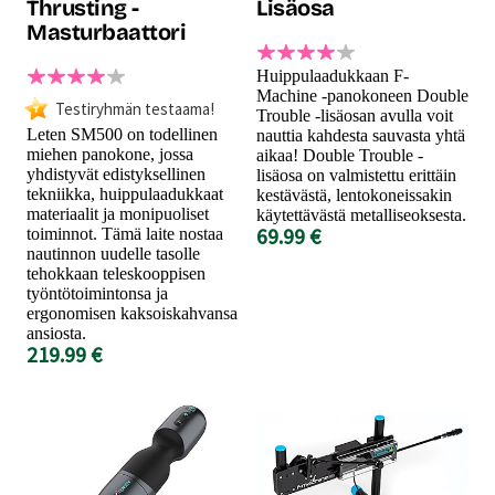
Thrusting -
Lisäosa
Masturbaattori
Huippulaadukkaan F-
Machine -panokoneen Double
Testiryhmän testaama!
Trouble -lisäosan avulla voit
Leten SM500 on todellinen
nauttia kahdesta sauvasta yhtä
miehen panokone, jossa
aikaa! Double Trouble -
yhdistyvät edistyksellinen
lisäosa on valmistettu erittäin
tekniikka, huippulaadukkaat
kestävästä, lentokoneissakin
materiaalit ja monipuoliset
käytettävästä metalliseoksesta.
69.99 €
toiminnot. Tämä laite nostaa
nautinnon uudelle tasolle
tehokkaan teleskooppisen
työntötoimintonsa ja
ergonomisen kaksoiskahvansa
ansiosta.
219.99 €