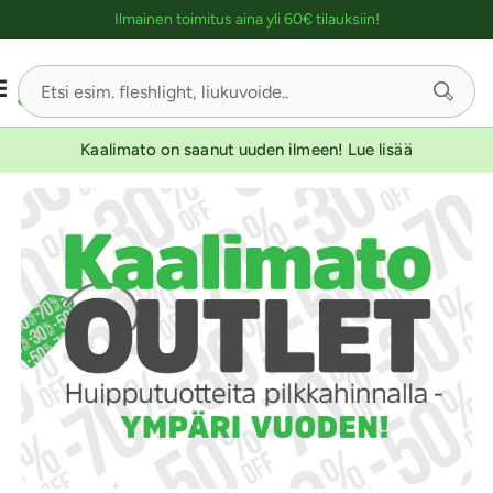
Ostoskassin kuvaus lukijalle
YKSINOIKEUS
KESTOETUTUOTE
KESTOETUTUOTE
Ilmainen toimitus aina yli 60€ tilauksiin!
Kaalimato on saanut uuden ilmeen! Lue lisää