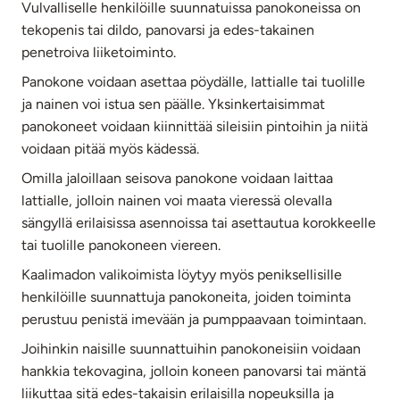
Vulvalliselle henkilöille suunnatuissa panokoneissa on
tekopenis tai dildo, panovarsi ja edes-takainen
penetroiva liiketoiminto.
Panokone voidaan asettaa pöydälle, lattialle tai tuolille
ja nainen voi istua sen päälle. Yksinkertaisimmat
panokoneet voidaan kiinnittää sileisiin pintoihin ja niitä
voidaan pitää myös kädessä.
Omilla jaloillaan seisova panokone voidaan laittaa
lattialle, jolloin nainen voi maata vieressä olevalla
sängyllä erilaisissa asennoissa tai asettautua korokkeelle
tai tuolille panokoneen viereen.
Kaalimadon valikoimista löytyy myös peniksellisille
henkilöille suunnattuja panokoneita, joiden toiminta
perustuu penistä imevään ja pumppaavaan toimintaan.
Joihinkin naisille suunnattuihin panokoneisiin voidaan
hankkia tekovagina, jolloin koneen panovarsi tai mäntä
liikuttaa sitä edes-takaisin erilaisilla nopeuksilla ja