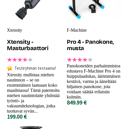
Xtensity
F-Machine
Xtensity -
Pro 4 - Panokone,
Masturbaattori
musta
Panokoneiden parhaimmistoa
Testiryhmän testaama!
edustava F-Machine Pro 4 on
Xtensity mullistaa miehen
huippulaadukas, äärimmäisen
nautinnon – se on
kestävä, varma ja ääneltään
ensimmäinen laatuaan koko
hiljainen panokone, jota
maailmassa! Tämä patentoitu
voidaan säätää erilaisiin
miehen nautintolaite yhdistää
kulmiin.
työntö- ja
849.99 €
vakuumiteknologian, jotka
tuottavat syvän...
199.00 €