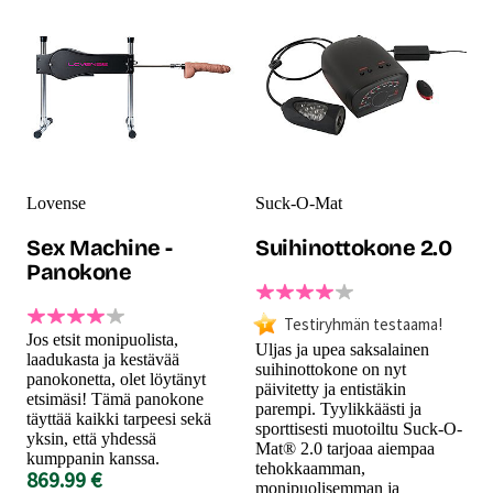
Lovense
Suck-O-Mat
Sex Machine -
Suihinottokone 2.0
Panokone
Testiryhmän testaama!
Jos etsit monipuolista,
Uljas ja upea saksalainen
laadukasta ja kestävää
suihinottokone on nyt
panokonetta, olet löytänyt
päivitetty ja entistäkin
etsimäsi! Tämä panokone
parempi. Tyylikkäästi ja
täyttää kaikki tarpeesi sekä
sporttisesti muotoiltu Suck-O-
yksin, että yhdessä
Mat® 2.0 tarjoaa aiempaa
kumppanin kanssa.
tehokkaamman,
869.99 €
monipuolisemman ja