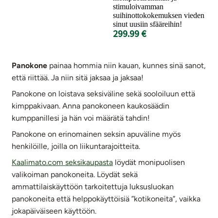
stimuloivamman
suihinottokokemuksen vieden
sinut uusiin sfääreihin!
299.99 €
Panokone
painaa hommia niin kauan, kunnes sinä sanot,
että riittää. Ja niin sitä jaksaa ja jaksaa!
Panokone on loistava seksiväline sekä sooloiluun että
kimppakivaan. Anna panokoneen kaukosäädin
kumppanillesi ja hän voi määrätä tahdin!
Panokone on erinomainen seksin apuväline myös
henkilöille, joilla on liikuntarajoitteita.
Kaalimato.com seksikaupasta
löydät monipuolisen
valikoiman panokoneita. Löydät sekä
ammattilaiskäyttöön tarkoitettuja luksusluokan
panokoneita että helppokäyttöisiä ”kotikoneita”, vaikka
jokapäiväiseen käyttöön.