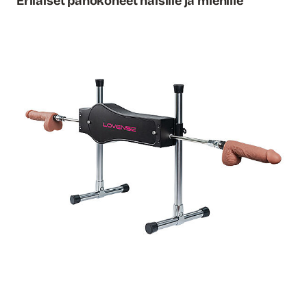
Erilaiset panokoneet naisille ja miehille