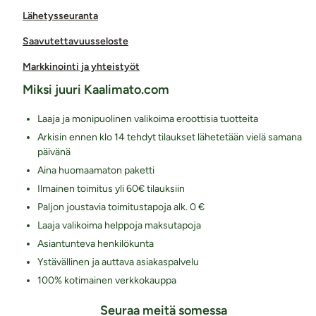
Lähetysseuranta
Saavutettavuusseloste
Markkinointi ja yhteistyöt
Miksi juuri Kaalimato.com
Laaja ja monipuolinen valikoima eroottisia tuotteita
Arkisin ennen klo 14 tehdyt tilaukset lähetetään vielä samana
päivänä
Aina huomaamaton paketti
Ilmainen toimitus yli 60€ tilauksiin
Paljon joustavia toimitustapoja alk. 0 €
Laaja valikoima helppoja maksutapoja
Asiantunteva henkilökunta
Ystävällinen ja auttava asiakaspalvelu
100% kotimainen verkkokauppa
Seuraa meitä somessa