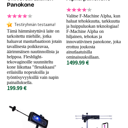
Panokone
Valitse F-Machine Alpha, kun
haluat tehokkuutta, tarkkuutta
Testiryhmän testaama!
ja huippuluokan teknologiaa!
Tämä hämmästyttävä laite on
F-Machine Alpha on
tarkoitettu miehille, jotka
hiljainen, tehokas ja
haluavat masturbaatioon jotain
innovatiivinen panokone, joka
tavallisesta poikkeavaa,
erottuu joukosta
äärimmäisen nautinnollista ja
ainutlaatuisilla
helppoa. Fleshlight-
ominaisuuksillaan.
1499.99 €
tekovaginoille suunniteltu
kone liikuttaa "flesukkaasi"
erilaisilla nopeuksilla ja
työntösyvyyksillä vain napin
painalluksella.
199.99 €