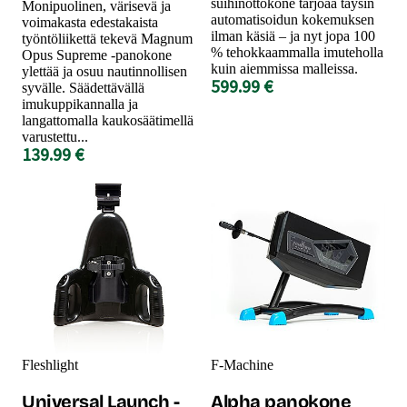
suihinottokone tarjoaa täysin
Monipuolinen, värisevä ja
automatisoidun kokemuksen
voimakasta edestakaista
ilman käsiä – ja nyt jopa 100
työntöliikettä tekevä Magnum
% tehokkaammalla imuteholla
Opus Supreme -panokone
kuin aiemmissa malleissa.
ylettää ja osuu nautinnollisen
599.99 €
syvälle. Säädettävällä
imukuppikannalla ja
langattomalla kaukosäätimellä
varustettu...
139.99 €
Fleshlight
F-Machine
Universal Launch -
Alpha panokone