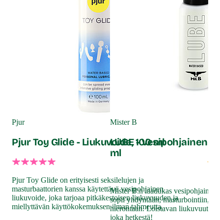
Kaa
Li
Pjur
Mister B
ml
Pjur Toy Glide - Liukuvoide, 100 ml
LUBE - Vesipohjainen li
ml
Pjur Toy Glide on erityisesti seksilelujen ja
Kuu
masturbaattorien kanssa käytettävä vesipohjainen
Kaa
Mister B:n laadukas vesipohjaine
liukuvoide, joka tarjoaa pitkäkestoisen liukuvuuden ja
pum
sopii yhdyntään, masturbointiin, su
miellyttävän käyttökokemuksen ilman tahmeutta.
hierontaan. Loistavan liukuvuutensa
Kaa
joka hetkestä!