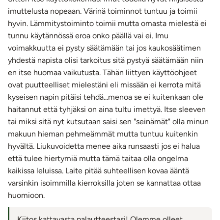
Kaukosäätimelle on oma säilytys- ja lataustila laitteen
imuttelusta nopeaan. Värinä toiminnot tuntuu ja toimii
sisällä, aina käden ulottuvilla.
hyvin. Lämmitystoiminto toimii mutta omasta mielestä ei
Hiljainen mutta tehokas moottori
tunnu käytännössä eroa onko päällä vai ei. Imu
Hiljainen käyttöääni takaa huomaamattoman
voimakkuutta ei pysty säätämään tai jos kaukosäätimen
nautinnon, mutta tarjoaa silti jopa 280 kierrosta
yhdestä napista olisi tarkoitus sitä pystyä säätämään niin
minuutissa.
en itse huomaa vaikutusta. Tähän liittyen käyttöohjeet
Tyylikäs ja sporttinen musta muotoilu LED-
ovat puutteelliset mielestäni eli missään ei kerrota mitä
valaistuksella
kyseisen napin pitäisi tehdä...menoa se ei kuitenkaan ole
Punainen LED-valonauha sykkii käytön tahdissa ja
haitannut että tyhjäksi on aina tultu imettyä. Itse sleeven
viimeistelee modernin ulkonäön.
tai miksi sitä nyt kutsutaan saisi sen "seinämät" olla minun
makuun hieman pehmeämmät mutta tuntuu kuitenkin
Nautinnon yksilöllinen säätö:
hyvältä. Liukuvoidetta menee aika runsaasti jos ei halua
10 erilaista imutoimintoa
että tulee hiertymiä mutta tämä taitaa olla ongelma
Kevyistä ja hellistä imuista todella voimakkaisiin.
kaikissa leluissa. Laite pitää suhteellisen kovaa ääntä
10 erilaista värinäohjelmaa
varsinkin isoimmilla kierroksilla joten se kannattaa ottaa
Syvistä jyskytyksistä kevyisiin kihelmöiviin
huomioon.
värähtelyihin.
6 voimakkuustasoa
Kiitos kattavasta palautteestasi! Olemme olleet