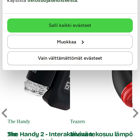
käytöstä
tietosuojaselosteesta
.
UUTUUSTUOTE
Salli kaikki evästeet
Muokkaa
Vain välttämättömät evästeet
Suc
Su
The Handy
Teazers
tokone
The Handy 2 - Interaktiivinen
Imevä tekosuu lämpöto