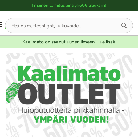
Ostoskassin kuvaus lukijalle
Ilmainen toimitus aina yli 60€ tilauksiin!
Kaalimato on saanut uuden ilmeen! Lue lisää