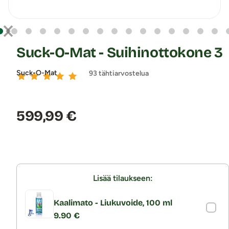
Suck-O-Mat - Suihinottokone 3
Suck-O-Mat
93 tähtiarvostelua
Hinta:
599,99 €
Lisää tilaukseen:
Kaalimato - Liukuvoide, 100 ml
9.90 €