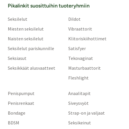
Pikalinkit suosittuihin tuoteryhmiin
Seksilelut
Dildot
Miesten seksilelut
Vibraattorit
Naisten seksilelut
Klitoriskiihottimet
Seksilelut pariskunnille
Satisfyer
Seksiasut
Tekovaginat
Seksikkäät alusvaatteet
Masturbaattorit
Fleshlight
Penispumput
Anaalitapit
Penisrenkaat
Siveysvyöt
Bondage
Strap-on ja valjaat
BDSM
Seksikeinut