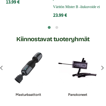
13.99 €
liu
seks
Väritön Mister B -liukuvoide ei tah
mill
23.99 €
24
Kiinnostavat tuoteryhmät
Mas­tur­baat­to­rit
Panokoneet