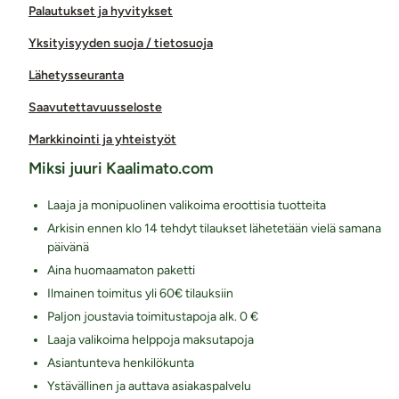
Palautukset ja hyvitykset
Yksityisyyden suoja / tietosuoja
Lähetysseuranta
Saavutettavuusseloste
Markkinointi ja yhteistyöt
Miksi juuri Kaalimato.com
Laaja ja monipuolinen valikoima eroottisia tuotteita
Arkisin ennen klo 14 tehdyt tilaukset lähetetään vielä samana
päivänä
Aina huomaamaton paketti
Ilmainen toimitus yli 60€ tilauksiin
Paljon joustavia toimitustapoja alk. 0 €
Laaja valikoima helppoja maksutapoja
Asiantunteva henkilökunta
Ystävällinen ja auttava asiakaspalvelu