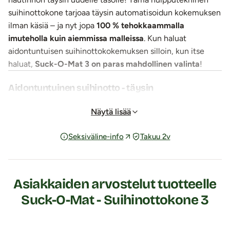
suihinottokone tarjoaa täysin automatisoidun kokemuksen
ilman käsiä – ja nyt jopa
100 % tehokkaammalla
imuteholla kuin aiemmissa malleissa
. Kun haluat
aidontuntuisen suihinottokokemuksen silloin, kun itse
haluat,
Suck-O-Mat 3 on paras mahdollinen valinta
!
Aidontuntuinen suihinotto - täysin
automaattisesti
Kuvittele hetki, jolloin voit rentoutua ja antaa laitteen
Näytä lisää
tehdä kaiken työn puolestasi. Pehmeä
silikonitunneli
Seksiväline-info
Takuu 2v
liikkuu rytmikkäästi ylös ja alas
, tuottaen
penikseen
voimakkaita imupulsseja ja syviä värähtelyjä
. Laitteen
sisäänrakennettu lämmitystoiminto
lisää kokemukseen
aitoa lämpöä, tehden suihinotosta entistä aidomman
Asiakkaiden arvostelut tuotteelle
tuntuisen.
Suck-O-Mat - Suihinottokone 3
Olipa toiveenasi kevyt hyväily tai intensiivinen nautinto,
Suck-O-Mat 3 mukautuu toiveisiisi todella tarkasti!