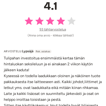
4.1
Miksi valita Suck-O-Mat 3 -suihinottokone?
100 % enemmän imutehoa
Päivitetty moottori takaa voimakkaamman, syvemmän
ja intensiivisemmän imukokemuksen kuin koskaan
aiemmin.
93 tähtiarvostelua
Realistinen suihinoton kokemus
(Anna oma arvio - klikkaa tähteä!)
Tehokkaat imupulssit, värinät ja lämmin holkki
yhdistyvät jäljitellen suihinoton aitoja tuntemuksia
hämmästyttävällä tarkkuudella.
Lypsäjä
ARVOSTELU:
Rek. asiakas
Täysin automatisoitu miehen masturbaattori
Tulipahan investoitua ensimmäistä kertaa tämän
Sinun tarvitsee vain rentoutua. Pehmeä silikoniholkki
hintaluokan seksileluun ja ei ainakaan 2 viikon käytön
liikkuu itsekseen ylös ja alas, tuottaen täydellisesti
jälkeen kaduta!
rytmitettyä stimulaatiota ilman käsien apua.
Kyseessä on todella laadukkaan oloinen ja näköinen tuote
Pehmeä silikonitunneli
pakkauksesta itse laitteeseen asti. Kaikki johdot,liittimet ja
Samettisen pehmeä ja ihoystävällinen sleeve tuntuu
letkut yms. ovat laadukkaita eikä mitään kiinan rihkamaa.
luonnolliselta ja mukavalta käytössä.
Laite ja kaikki lisäosat on suunniteltu järkevästi ja osat on
Langaton, ladattava kaukosäädin
helppo irroittaa toisistaan ja pestä.
Helppo hallinta jopa viiden metrin päästä.
Sitten itse käyttökokemus: Imut todella hyvät hiljaisesta