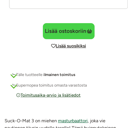
Lisää ostoskoriin
Lisää suosikiksi
Tälle tuotteelle
ilmainen toimitus
Supernopea toimitus omasta varastosta
Toimitusaika-arvio ja lisätiedot
Suck-O-Mat 3 on miehen
masturbaattori
, joka vie
nautinnon täysin uudelle tasolle! Tämä huipputekninen