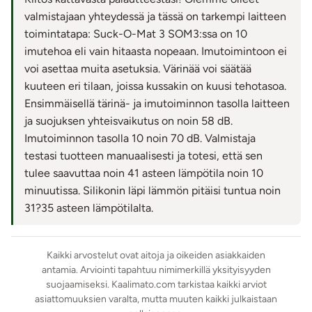
Voit säätää värinävoimakkuutta juuri niin helläksi tai
valmistajaan yhteydessä ja tässä on tarkempi laitteen
voimakkaaksi kuin haluat.
toimintatapa: Suck-O-Mat 3 SOM3:ssa on 10
Laitteessa on yhteensä 60 eri nautintokombinaatiota
,
imutehoa eli vain hitaasta nopeaan. Imutoimintoon ei
joista löydät aina uuden suosikin!
voi asettaa muita asetuksia. Värinää voi säätää
kuuteen eri tilaan, joissa kussakin on kuusi tehotasoa.
Käyttöominaisuudet:
Ensimmäisellä tärinä- ja imutoiminnon tasolla laitteen
Laitteessa on 10 erilaista imutehoa, jotka säätyvät
ja suojuksen yhteisvaikutus on noin 58 dB.
asteittain heikosta voimakkaaseen. Imutoimintoon ei voi
Imutoiminnon tasolla 10 noin 70 dB. Valmistaja
asettaa muita säätöjä. Värinää voidaan säätää kuuteen eri
testasi tuotteen manuaalisesti ja totesi, että sen
voimakkuuteen.
tulee saavuttaa noin 41 asteen lämpötila noin 10
Äänitaso on ensimmäisellä imuteholla ja
minuutissa. Silikonin läpi lämmön pitäisi tuntua noin
värinävoimakkuudella noin 58 dB. Voimakkaimmalla
31?35 asteen lämpötilalta.
imuteholla (taso 10) äänenvoimakkuus nousee noin 70
dB:iin.
Laite saavuttaa noin 41 °C lämpötilan kymmenessä
Kaikki arvostelut ovat aitoja ja oikeiden asiakkaiden
minuutissa. Silikonipinnan läpi lämpö tuntuu iholla noin
antamia. Arviointi tapahtuu nimimerkillä yksityisyyden
31–35 °C:n suuruisena.
suojaamiseksi. Kaalimato.com tarkistaa kaikki arviot
asiattomuuksien varalta, mutta muuten kaikki julkaistaan
Laite ja tarvikkeet ovat pakattu tukevaan laatikkoon, jossa