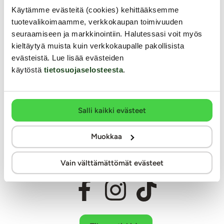
Miksi juuri Kaalimato.com
Käytämme evästeitä (cookies) kehittääksemme
tuotevalikoimaamme, verkkokaupan toimivuuden
Laaja ja monipuolinen valikoima eroottisia tuotteita
seuraamiseen ja markkinointiin. Halutessasi voit myös
Arkisin ennen klo 14 tehdyt tilaukset lähetetään vielä samana
kieltäytyä muista kuin verkkokaupalle pakollisista
päivänä
evästeistä. Lue lisää evästeiden
Aina huomaamaton paketti
käytöstä
tietosuojaselosteesta
.
Ilmainen toimitus yli 60€ tilauksiin
Paljon joustavia toimitustapoja alk. 0 €
Laaja valikoima helppoja maksutapoja
Salli kaikki evästeet
Asiantunteva henkilökunta
Ystävällinen ja auttava asiakaspalvelu
Muokkaa
100% kotimainen verkkokauppa
Vain välttämättömät evästeet
Seuraa meitä somessa