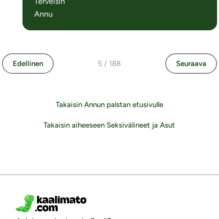
Terveisin
Annu
Edellinen
5 / 188
Seuraava
Takaisin Annun palstan etusivulle
Takaisin aiheeseen Seksivälineet ja Asut