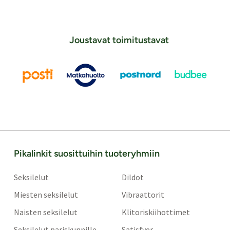
Joustavat toimitustavat
Pikalinkit suosittuihin tuoteryhmiin
Seksilelut
Dildot
Miesten seksilelut
Vibraattorit
Naisten seksilelut
Klitoriskiihottimet
Seksilelut pariskunnille
Satisfyer