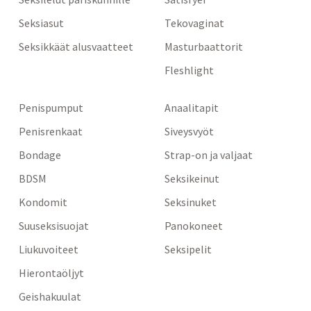
Seksiasut
Tekovaginat
Seksikkäät alusvaatteet
Masturbaattorit
Fleshlight
Penispumput
Anaalitapit
Penisrenkaat
Siveysvyöt
Bondage
Strap-on ja valjaat
BDSM
Seksikeinut
Kondomit
Seksinuket
Suuseksisuojat
Panokoneet
Liukuvoiteet
Seksipelit
Hierontaöljyt
Geishakuulat