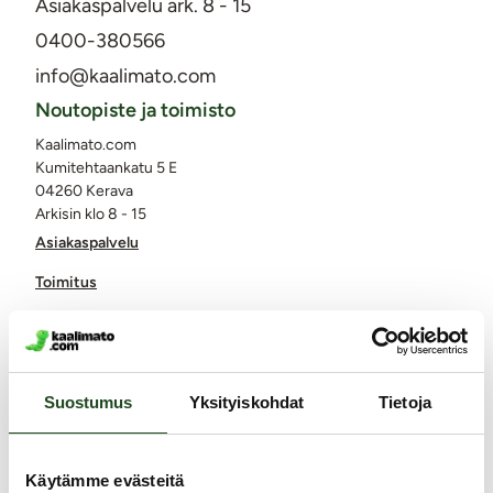
Asiakaspalvelu ark. 8 - 15
0400-380566
info@kaalimato.com
Noutopiste ja toimisto
Kaalimato.com
Kumitehtaankatu 5 E
04260 Kerava
Arkisin klo 8 - 15
Asiakaspalvelu
Toimitus
Palautukset ja hyvitykset
Yksityisyyden suoja / tietosuoja
Lähetysseuranta
Suostumus
Yksityiskohdat
Tietoja
Saavutettavuusseloste
Käytämme evästeitä
Markkinointi ja yhteistyöt