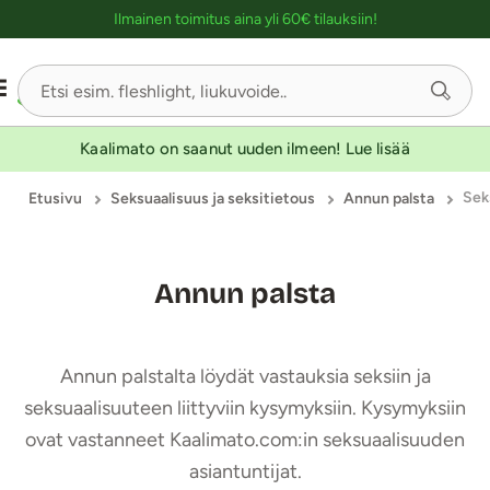
Ostoskassin kuvaus lukijalle
Ilmainen toimitus aina yli 60€ tilauksiin!
Kaalimato on saanut uuden ilmeen! Lue lisää
Sek
Etusivu
Seksuaalisuus ja seksitietous
Annun palsta
Annun palsta
Annun palstalta löydät vastauksia seksiin ja
seksuaalisuuteen liittyviin kysymyksiin. Kysymyksiin
ovat vastanneet Kaalimato.com:in seksuaalisuuden
asiantuntijat.