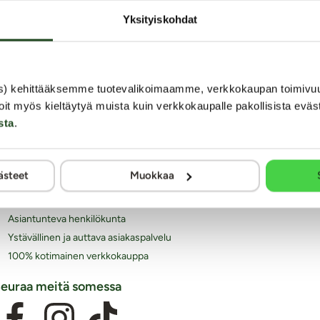
Yksityiskohdat
iksi juuri Kaalimato.com
s) kehittääksemme tuotevalikoimaamme, verkkokaupan toimivu
Laaja ja monipuolinen valikoima eroottisia tuotteita
oit myös kieltäytyä muista kuin verkkokaupalle pakollisista eväs
Arkisin ennen klo 14 tehdyt tilaukset lähetetään vielä
sta
.
samana päivänä
Aina huomaamaton paketti
Ilmainen toimitus yli 60€ tilauksiin
ästeet
Muokkaa
Paljon joustavia toimitustapoja alk. 0 €
Laaja valikoima helppoja maksutapoja
Asiantunteva henkilökunta
Ystävällinen ja auttava asiakaspalvelu
100% kotimainen verkkokauppa
euraa meitä somessa