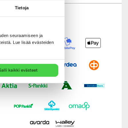
Tietoja
Modernit maksutavat
uden seuraamiseen ja
teistä. Lue lisää evästeiden
Salli kaikki evästeet