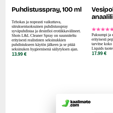
Puhdistusspray, 100 ml
Vesipo
anaalil
Tehokas ja nopeasti vaikuttava,
sitruksentuoksuinen puhdistusspray
syväpuhdistaa ja desinfioi erotiikkavälineet.
Paksumpi ja e
Shots L&L Cleaner Spray on suunniteltu
erityisesti pe
erityisesti realististen seksinukkien
tarvitse koko
puhdistukseen käytön jälkeen ja se pitää
Liquids tuotes
seksinuken hygieenisenä säilytyksen ajan.
17.99 €
13.99 €