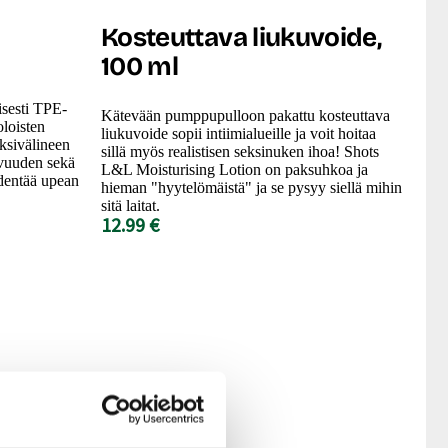
Kosteuttava liukuvoide,
100 ml
isesti TPE-
Kätevään pumppupulloon pakattu kosteuttava
oloisten
liukuvoide sopii intiimialueille ja voit hoitaa
eksivälineen
sillä myös realistisen seksinuken ihoa! Shots
avuuden sekä
L&L Moisturising Lotion on paksuhkoa ja
identää upean
hieman "hyytelömäistä" ja se pysyy siellä mihin
sitä laitat.
12.99 €