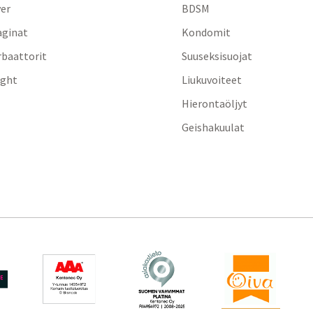
yer
BDSM
aginat
Kondomit
baattorit
Suuseksisuojat
ight
Liukuvoiteet
Hierontaöljyt
Geishakuulat