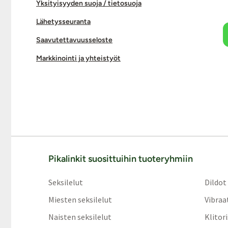
Yksityisyyden suoja / tietosuoja
Lähetysseuranta
Saavutettavuusseloste
Markkinointi ja yhteistyöt
Pikalinkit suosittuihin tuoteryhmiin
Seksilelut
Dildot
Miesten seksilelut
Vibraa
Naisten seksilelut
Klitor