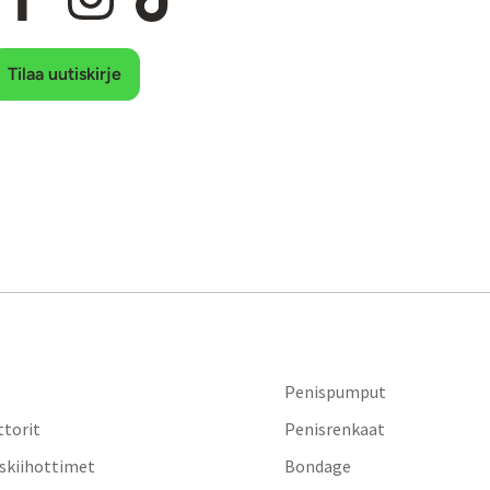
Tilaa uutiskirje
Penispumput
ttorit
Penisrenkaat
iskiihottimet
Bondage