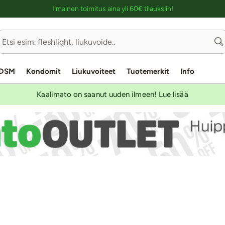
Ostoskassin kuvaus lukijalle
Ilmainen toimitus aina yli 60€ tilauksiin!
DSM
Kondomit
Liukuvoiteet
Tuotemerkit
Info
Kaalimato on saanut uuden ilmeen! Lue lisää