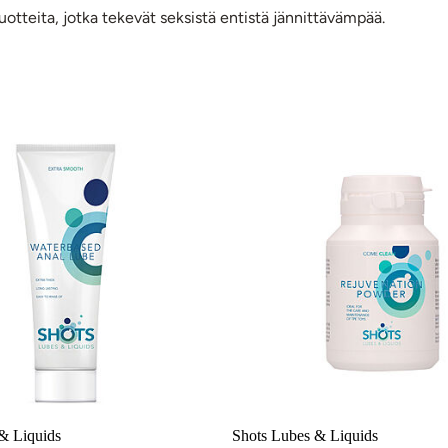
uotteita, jotka tekevät seksistä entistä jännittävämpää.
et
& Liquids
Shots Lubes & Liquids