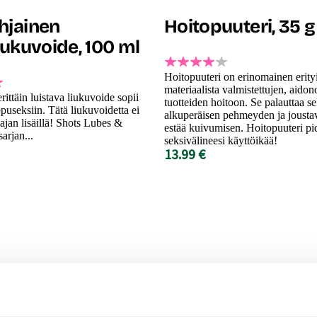
hjainen
Hoitopuuteri, 35 g
iukuvoide, 100 ml
Hoitopuuteri on erinomainen erity
materiaalista valmistettujen, aidon
rittäin luistava liukuvoide sopii
tuotteiden hoitoon. Se palauttaa s
ppuseksiin. Tätä liukuvoidetta ei
alkuperäisen pehmeyden ja joust
 ajan lisäillä! Shots Lubes &
estää kuivumisen. Hoitopuuteri p
arjan...
seksivälineesi käyttöikää!
13.99 €