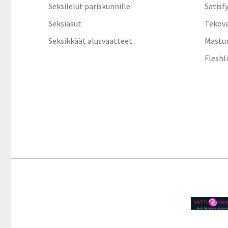
Seksilelut pariskunnille
Satisf
Seksiasut
Tekov
Seksikkäät alusvaatteet
Mastur
Fleshl