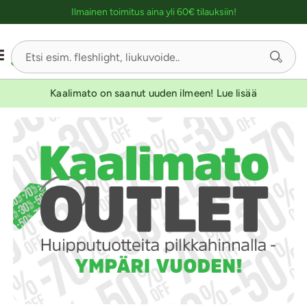
Ostoskassin kuvaus lukijalle
Ilmainen toimitus aina yli 60€ tilauksiin!
Kaalimato on saanut uuden ilmeen! Lue lisää