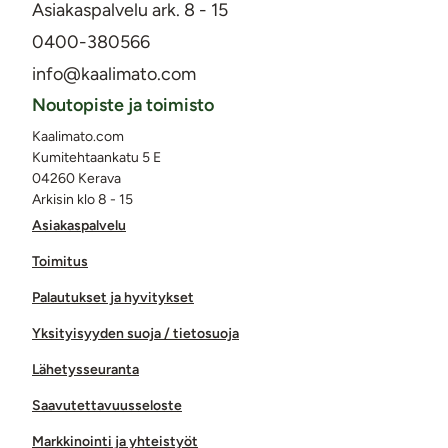
Asiakaspalvelu ark. 8 - 15
0400-380566
info@kaalimato.com
Noutopiste ja toimisto
Kaalimato.com
Kumitehtaankatu 5 E
04260 Kerava
Arkisin klo 8 - 15
Asiakaspalvelu
Toimitus
Palautukset ja hyvitykset
Yksityisyyden suoja / tietosuoja
Lähetysseuranta
Saavutettavuusseloste
Markkinointi ja yhteistyöt