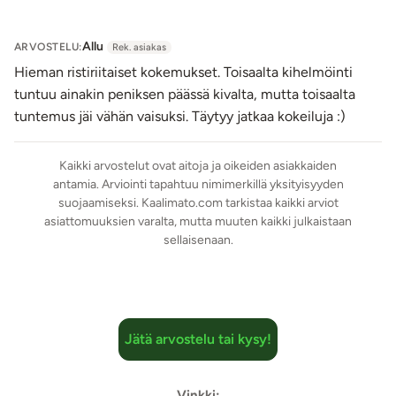
Tuotteen vaikutus on yksilöllinen.
Allu
ARVOSTELU:
Rek. asiakas
Hieman ristiriitaiset kokemukset. Toisaalta kihelmöinti
tuntuu ainakin peniksen päässä kivalta, mutta toisaalta
tuntemus jäi vähän vaisuksi. Täytyy jatkaa kokeiluja :)
Kaikki arvostelut ovat aitoja ja oikeiden asiakkaiden
antamia. Arviointi tapahtuu nimimerkillä yksityisyyden
suojaamiseksi. Kaalimato.com tarkistaa kaikki arviot
asiattomuuksien varalta, mutta muuten kaikki julkaistaan
sellaisenaan.
Jätä arvostelu tai kysy!
Vinkki: