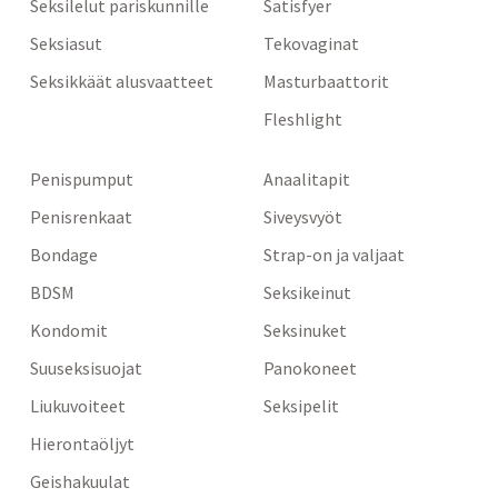
Seksilelut pariskunnille
Satisfyer
Seksiasut
Tekovaginat
Seksikkäät alusvaatteet
Masturbaattorit
Fleshlight
Penispumput
Anaalitapit
Penisrenkaat
Siveysvyöt
Bondage
Strap-on ja valjaat
BDSM
Seksikeinut
Kondomit
Seksinuket
Suuseksisuojat
Panokoneet
Liukuvoiteet
Seksipelit
Hierontaöljyt
Geishakuulat