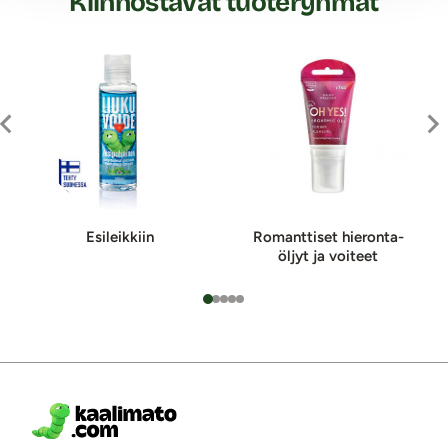
Kiinnostavat tuoteryhmät
Esileikkiin
Romanttiset hie­ron­ta­
öljyt ja voi­teet