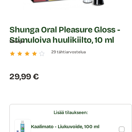
Shunga Oral Pleasure Gloss -
Stimuloiva huulikiilto, 10 ml
Shunga
29 tähtiarvostelua
Hinta:
29,99 €
Lisää tilaukseen:
Kaalimato - Liukuvoide, 100 ml