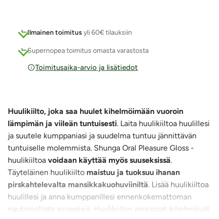
Ilmainen toimitus
yli 60€ tilauksiin
Supernopea toimitus omasta varastosta
Toimitusaika-arvio ja lisätiedot
Huulikiilto, joka saa huulet kihelmöimään vuoroin
lämpimän ja viileän tuntuisesti
. Laita huulikiiltoa huulillesi
ja suutele kumppaniasi ja suudelma tuntuu jännittävän
tuntuiselle molemmista. Shunga Oral Pleasure Gloss -
huulikiiltoa
voidaan käyttää myös suuseksissä
.
Täyteläinen huulikiilto
maistuu ja tuoksuu ihanan
pirskahtelevalta mansikkakuohuviiniltä
. Lisää huulikiiltoa
huulillesi ja anna kumppanillesi ennenkokemattoman
nautinnollista suuseksiä. Huulikiillon ainesosat kihelmöivät