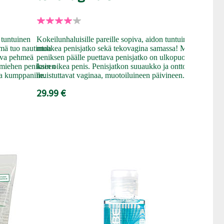
Todella aido
tuo muhkeast
penikseesi. 
tuntuinen
Kokeilunhaluisille pareille sopiva, aidon tuntuinen ja
peniksen pää
mä tuo nautintoa
muhkea penisjatko sekä tekovagina samassa! Miehen
29.99 €
ava pehmeä
peniksen päälle puettava penisjatko on ulkopuolelta
a miehen penikseen
kuin oikea penis. Penisjatkon suuaukko ja ontto sisus
oa kumppanille.
muistuttavat vaginaa, muotoiluineen päivineen.
29.99 €
YKSINOIKEU