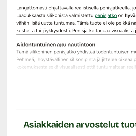
Langattomasti ohjattavalla realistisella penisjatkeella
Laadukkaasta silikonista valmistettu
penisjatko
on
hyvä
vähän lisää uutta tuntumaa. Tämä tuote ei ole pelkkä na
kestosta tai jäykkyydestä. Penisjatke tarjoaa visuaalista 
Aidontuntuinen apu nautintoon
Tämä silikoninen penisjatko yhdistää todentuntuisen mu
Pehmeä, ihoystävällinen silikonipinta jäljittelee oikeaa
kokemuksesta sekä visuaalisesti että tuntumaltaan reali
muodossaan ja tukee käyttäjän penistä.
Pehmeä, joustava ja supertaipuisa penisjatko lisää peni
paksummasta peniksestä sekä sen juonteista ja muhkeast
kiinnitettynä kivesten taakse tuotteessa olevalla kiinteä
Moottori on sijoitettu terskaan.
Ohjaa penisjatkon toimintoja langattomasti!
Asiakkaiden arvostelut tuot
Penisjatkeessa on 10 erilaista värinämoodia aina lempeä
voivat auttaa lisäämään nautintoa. Erilaiset rytmit seura