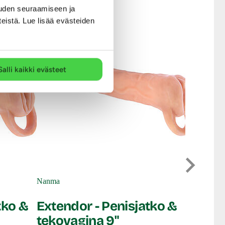
eella. Kuivaa tuote pesun
uden seuraamiseen ja
pysyy kimmoisana ja
teistä. Lue lisää evästeiden
oiteita.
Salli kaikki evästeet
Nanma
Extens
Nanma
Penis
tko &
Extendor - Penisjatko &
tekovagina 9"