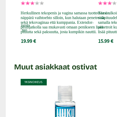
Väri: Vaalea
Kauko-ohjain:
Herkullinen tekopenis ja vagina samassa tuotteessa on
Tämä ulkois
Koko: 5,2 x 3,2 cm
näppärä vaihtoehto silloin, kun halutaan penetroida
sisäpituude
avasta mutta
Toimii: USB-ladattava
sekä tekovaginaa että kumppania. Extendor-
samalla tek
a, ihon kaltaisesta
penisjatkolla saa mukavasti omaan penikseen lisää
penetroit k
1 näppäin, kantama noin 10 metriä
tu penissukka tuo
pituutta sekä paksuutta, josta kumpikin nauttii.
lisää pituut
utta!
Lähetyspaketin koko: 30 x 21 x 8 cm
19.99 €
15.99 €
Lähetyksen paino: ~ 0.5 kg
Muut asiakkaat ostivat
YKSINOIKEUS