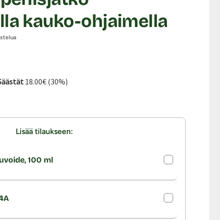
lla kauko-ohjaimella
ostelua
ta:
inta:
Säästät
18.00€ (30%)
Lisää tilaukseen:
uvoide, 100 ml
.4A