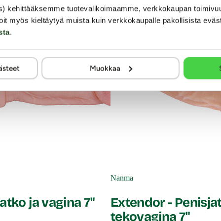
infioi halutessasi erotiikkavälineille tarkoitetulla puhdistusain
s) kehittääksemme tuotevalikoimaamme, verkkokaupan toimivu
ilmassa. Sivele tuotteen pintaan hoitotalkkia, jotta materiaali 
oit myös kieltäytyä muista kuin verkkokaupalle pakollisista eväs
aa käyttökertaa. Käytä tuotteen kanssa vain vesipohjaisia liukuv
sta
.
n)
ästeet
Muokkaa
sa. Huom! Pakkaus ei sisällä adapteria.
Nanma
atko ja vagina 7"
Extendor - Penisja
tekovagina 7"