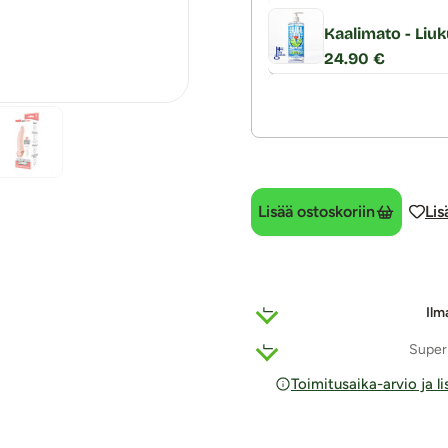
Kaalimato - Liu
24.90 €
Lisää ostoskoriin
Lis
Ilm
Super
Toimitusaika-arvio ja l