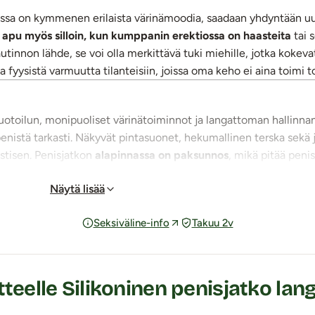
, jossa on kymmenen erilaista värinämoodia, saadaan yhdyntään 
 apu myös silloin, kun kumppanin erektiossa on haasteita
tai 
utinnon lähde, se voi olla merkittävä tuki miehille, jotka koke
ja fyysistä varmuutta tilanteisiin, joissa oma keho ei aina toimi to
otoilun, monipuoliset värinätoiminnot ja langattoman hallinnan
 penistä tarkasti. Näkyvät pintasuonet, hekumallinen terska sekä 
stisen. Penisjatkon
alapinnassa on paksunnos
, mikä pitää peni
Näytä lisää
kseen sekä paksuutta että pituutta. Penetroitava henkilö saa na
a terskasta. Jatkolla voidaan penetroida sekä vaginaa että anaa
Seksiväline-info
Takuu 2v
llä renkaalla. Kuulavibraattorin värinöistä molemmat saavat yhte
teelle Silikoninen penisjatko la
stä sykkeestä intensiiviseen värinään. Värinätoiminnot stimulo
avat vuorollaan toinen toistaan järjestyksessä. Erilaisia värinöit