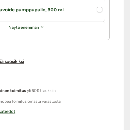
kuvoide pumppupullo, 500 ml
Näytä enemmän
ää suosikiksi
ainen toimitus
yli 60€ tilauksiin
nopea toimitus omasta varastosta
isätiedot