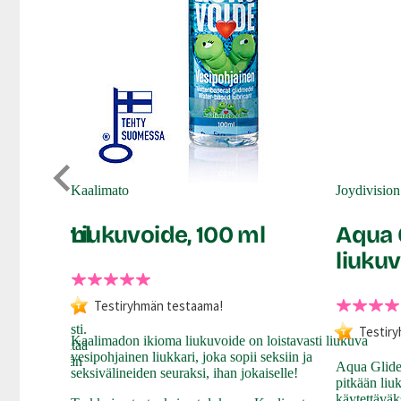
Kaalimato
Joydivision
e, 150 ml
Liukuvoide, 100 ml
Aqua 
liukuv
Testiryhmän testaama!
istaa ihanat
ja turvallisesti.
Testir
Kaalimadon ikioma liukuvoide on loistavasti liukuva
tusaine sisältää
vesipohjainen liukkari, joka sopii seksiin ja
 se on vähintään
Aqua Glide 
seksivälineiden seuraksi, ihan jokaiselle!
pitkään liu
käytettäväk