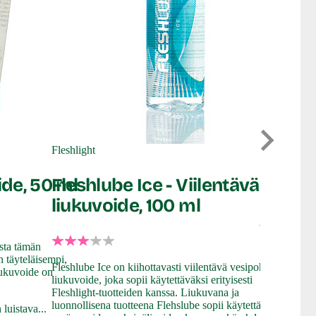
Kaalimato
Liukuv
Fleshlight
pumpp
ide, 50 ml
Fleshlube Ice - Viilentävä
liukuvoide, 100 ml
Testiry
ista tämän
Kuuntelimme
 täyteläisempi,
Kaalimato-l
Fleshlube Ice on kiihottavasti viilentävä vesipohjainen
iukuvoide on
pumppupull
liukuvoide, joka sopii käytettäväksi erityisesti
Fleshlight-tuotteiden kanssa. Liukuvana ja
Kaalimadon i
luonnollisena tuotteena Flehslube sopii käytettäväksi
luistava...
liukuva vesi