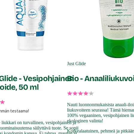
Just Glide
Glide - Vesipohjainen
Bio - Anaaliliukuvo
oide, 50 ml
Nauti luonnonmukaisista anaali-ilo
liukuvoiteen seurassa! Tämä hieman
yhmän testaama!
100% vegaaninen, vesipohjainen l
ekologinen valinta!
liukkari on turvallinen, vesipohjainen ja
kuominaisuutensa säilyttävä tuote. Se sopii
Korkealaatuinen, pehmeä ja pitkään 
si kondomin kanssa. Ei tahraa, mauton ja