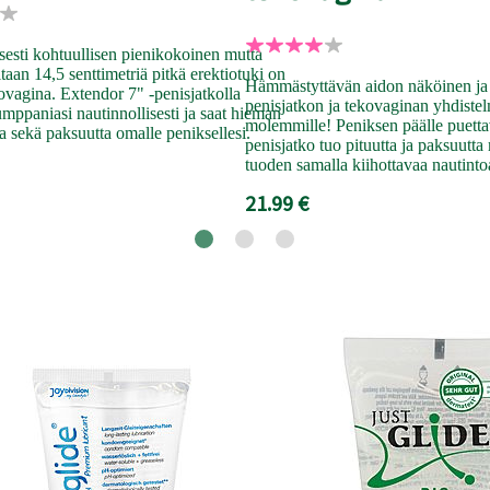
esti kohtuullisen pienikokoinen mutta
ltaan 14,5 senttimetriä pitkä erektiotuki on
Hämmästyttävän aidon näköinen ja 
ovagina. Extendor 7" -penisjatkolla
penisjatkon ja tekovaginan yhdistel
umppaniasi nautinnollisesti ja saat hieman
molemmille! Peniksen päälle puett
ta sekä paksuutta omalle peniksellesi.
penisjatko tuo pituutta ja paksuutt
tuoden samalla kiihottavaa nautint
21.99 €