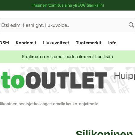
Ostoskassin kuvaus lukijalle
Ilmainen toimitus aina yli 60€ tilauksiin!
DSM
Kondomit
Liukuvoiteet
Tuotemerkit
Info
Kaalimato on saanut uuden ilmeen! Lue lisää
likoninen penisjatko langattomalla kauko-ohjaimella
Silikoninen