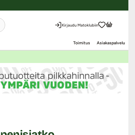
Kirjaudu Matoklubiin
Toimitus
Asiakaspalvelu
 penisjatko