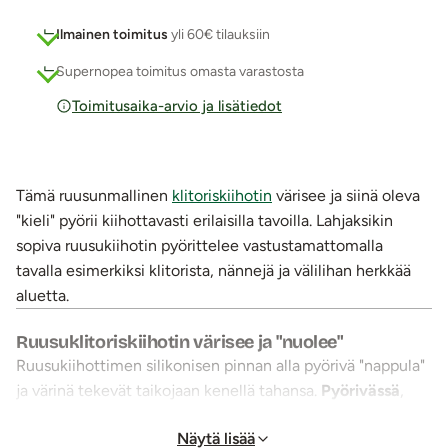
Ilmainen toimitus
yli 60€ tilauksiin
Supernopea toimitus omasta varastosta
Toimitusaika-arvio ja lisätiedot
Tämä ruusunmallinen
klitoriskiihotin
värisee ja siinä oleva
"kieli" pyörii kiihottavasti erilaisilla tavoilla. Lahjaksikin
sopiva ruusukiihotin pyörittelee vastustamattomalla
tavalla esimerkiksi klitorista, nännejä ja välilihan herkkää
aluetta.
Ruusuklitoriskiihotin värisee ja "nuolee"
Ruusukiihottimen silikonisen pinnan alla pyörivä "nappula"
ja värinä tekevät taikojaan kenellä tahansa.
Pyörivässä
,
koholla olevassa nappulassa on yhteensä
kymmenen
Näytä lisää
(10) ohjelmaa
, jotka liikuttavat sitä eri suuntiin, erilaisilla