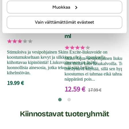
Sti
Muokkaa
S8
Skins
Skins
ml
Vain välttämättömät evästeet
Excite - Stimuloiva liukuvoide, 130 ml
Aqua - Vesipohjainen li
ml
Kor
sek
Stimuloiva ja vesipohjainen Skins Excite-liukuvoide on
Hel
koostumukseltaan kevyt ja silkkisen sileä – ripauksella
Skins Aqua-vesipohjainen liukuvoide
sove
kiihottavaa kipinöintiä! Liukuvoiteeseen on lisätty
niin iholla kuin limakalvoilla. Tuot
herk
luonnollisia ainesosia, jotka tekevät siitä hellästi
miellyttävä käyttää, sillä sen hypoa
ja s
kihelmöivän.
koostumus ei tahmaa eikä tahraa. 
7.9
näppärästi pois...
19.99 €
12.59 €
17.99 €
Kiinnostavat tuoteryhmät