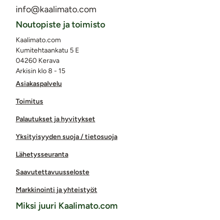
info@kaalimato.com
Noutopiste ja toimisto
Kaalimato.com
Kumitehtaankatu 5 E
04260 Kerava
Arkisin klo 8 - 15
Asiakaspalvelu
Toimitus
Palautukset ja hyvitykset
Yksityisyyden suoja / tietosuoja
Lähetysseuranta
Saavutettavuusseloste
Markkinointi ja yhteistyöt
Miksi juuri Kaalimato.com