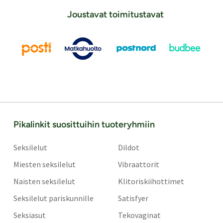
Joustavat toimitustavat
Pikalinkit suosittuihin tuoteryhmiin
Seksilelut
Dildot
Miesten seksilelut
Vibraattorit
Naisten seksilelut
Klitoriskiihottimet
Seksilelut pariskunnille
Satisfyer
Seksiasut
Tekovaginat