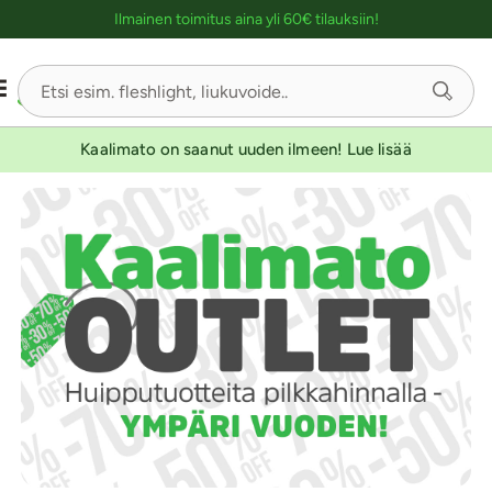
Ostoskassin kuvaus lukijalle
Ilmainen toimitus aina yli 60€ tilauksiin!
Kaalimato on saanut uuden ilmeen! Lue lisää