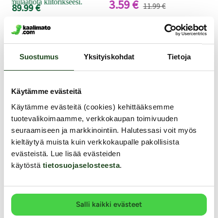
3.59 €
 stimulaatiota klitorikseesi.
11.99 €
89.99 €
Lähetyksen paino: ~ 0.5 kg
Muut asiakkaat ostivat
Suostumus
Yksityiskohdat
Tietoja
-30%
Käytämme evästeitä
Käytämme evästeitä (cookies) kehittääksemme
tuotevalikoimaamme, verkkokaupan toimivuuden
seuraamiseen ja markkinointiin. Halutessasi voit myös
kieltäytyä muista kuin verkkokaupalle pakollisista
evästeistä. Lue lisää evästeiden
käytöstä
tietosuojaselosteesta
.
Salli kaikki evästeet