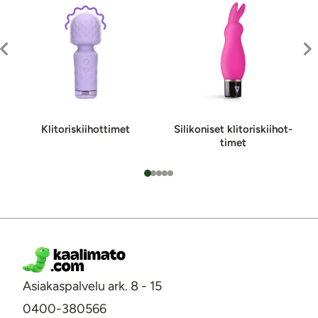
Kli­to­ris­kii­hot­ti­met
Silikoniset kli­to­ris­kii­hot­
ti­met
Asiakaspalvelu ark. 8 - 15
0400-380566