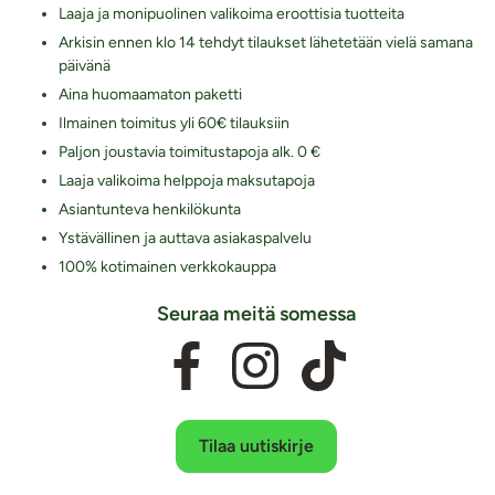
Laaja ja monipuolinen valikoima eroottisia tuotteita
Arkisin ennen klo 14 tehdyt tilaukset lähetetään vielä samana
päivänä
Aina huomaamaton paketti
Ilmainen toimitus yli 60€ tilauksiin
Paljon joustavia toimitustapoja alk. 0 €
Laaja valikoima helppoja maksutapoja
Asiantunteva henkilökunta
Ystävällinen ja auttava asiakaspalvelu
100% kotimainen verkkokauppa
Seuraa meitä somessa
Tilaa uutiskirje