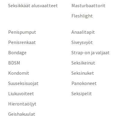
Seksikkäät alusvaatteet
Masturbaattorit
Fleshlight
Penispumput
Anaalitapit
Penisrenkaat
Siveysvyöt
Bondage
Strap-on ja valjaat
BDSM
Seksikeinut
Kondomit
Seksinuket
Suuseksisuojat
Panokoneet
Liukuvoiteet
Seksipelit
Hierontaöljyt
Geishakuulat