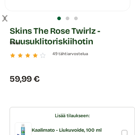
Skins The Rose Twirlz -
Ruusuklitoriskiihotin
Skins
49 tähtiarvostelua
Hinta:
59,99 €
Lisää tilaukseen:
Kaalimato - Liukuvoide, 100 ml