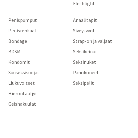
Fleshlight
Penispumput
Anaalitapit
Penisrenkaat
Siveysvyöt
Bondage
Strap-on ja valjaat
BDSM
Seksikeinut
Kondomit
Seksinuket
Suuseksisuojat
Panokoneet
Liukuvoiteet
Seksipelit
Hierontaöljyt
Geishakuulat