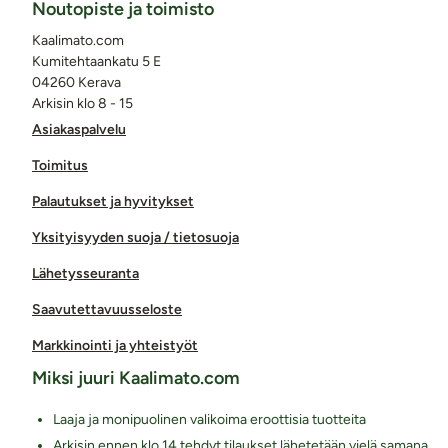
Noutopiste ja toimisto
Kaalimato.com
Kumitehtaankatu 5 E
04260 Kerava
Arkisin klo 8 - 15
Asiakaspalvelu
Toimitus
Palautukset ja hyvitykset
Yksityisyyden suoja / tietosuoja
Lähetysseuranta
Saavutettavuusseloste
Markkinointi ja yhteistyöt
Miksi juuri Kaalimato.com
Laaja ja monipuolinen valikoima eroottisia tuotteita
Arkisin ennen klo 14 tehdyt tilaukset lähetetään vielä samana