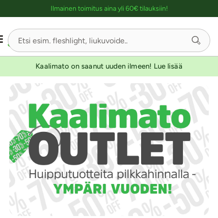
Ostoskassin kuvaus lukijalle
Ilmainen toimitus aina yli 60€ tilauksiin!
Kaalimato on saanut uuden ilmeen! Lue lisää