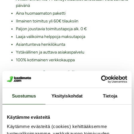
päivänä
Aina huomaamaton paketti
Ilmainen toimitus yli 60€ tilauksiin
Paljon joustavia toimitustapoja alk. 0 €
Laaja valikoima helppoja maksutapoja
Asiantunteva henkilökunta
Ystävällinen ja auttava asiakaspalvelu
100% kotimainen verkkokauppa
Seuraa meitä somessa
Suostumus
Yksityiskohdat
Tietoja
Tilaa uutiskirje
Käytämme evästeitä
Modernit maksutavat
Käytämme evästeitä (cookies) kehittääksemme
tuotevalikoimaamme, verkkokaupan toimivuuden