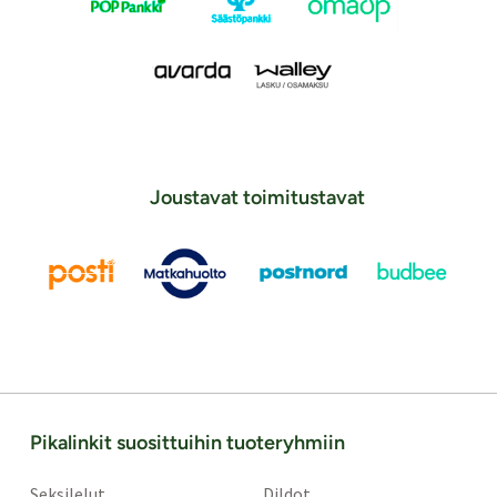
Joustavat toimitustavat
Pikalinkit suosittuihin tuoteryhmiin
Seksilelut
Dildot