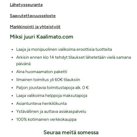
Lähetysseuranta
Saavutettavuusseloste
Markkinointi ja yhteistyöt
Miksi juuri Kaalimato.com
Laaja ja monipuolinen valikoima eroottisia tuotteita
Arkisin ennen klo 14 tehdyt tilaukset lähetetään vielä samana
päivänä
Aina huomaamaton paketti
Ilmainen toimitus yli 60€ tilauksiin
Paljon joustavia toimitustapoja alk. 0 €
Laaja valikoima helppoja maksutapoja
Asiantunteva henkilökunta
Ystävällinen ja auttava asiakaspalvelu
100% kotimainen verkkokauppa
Seuraa meitä somessa