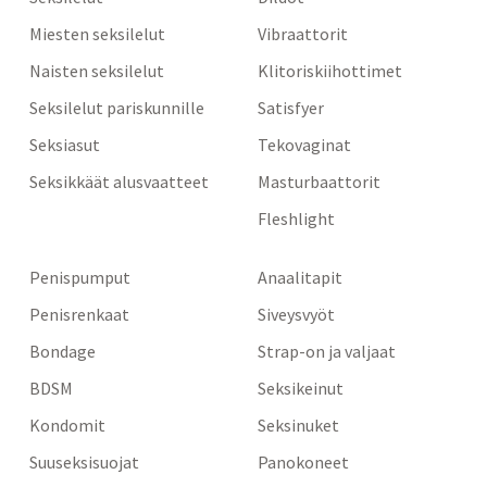
Miesten seksilelut
Vibraattorit
Naisten seksilelut
Klitoriskiihottimet
Seksilelut pariskunnille
Satisfyer
Seksiasut
Tekovaginat
Seksikkäät alusvaatteet
Masturbaattorit
Fleshlight
Penispumput
Anaalitapit
Penisrenkaat
Siveysvyöt
Bondage
Strap-on ja valjaat
BDSM
Seksikeinut
Kondomit
Seksinuket
Suuseksisuojat
Panokoneet