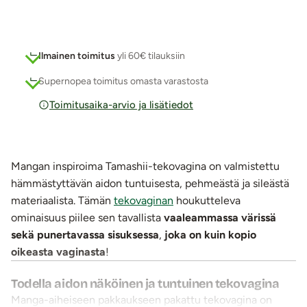
Ilmainen toimitus
yli 60€ tilauksiin
Supernopea toimitus omasta varastosta
Toimitusaika-arvio ja lisätiedot
Mangan inspiroima Tamashii-tekovagina on valmistettu
hämmästyttävän aidon tuntuisesta, pehmeästä ja sileästä
materiaalista. Tämän
tekovaginan
houkutteleva
ominaisuus piilee sen tavallista
vaaleammassa värissä
sekä punertavassa sisuksessa
,
joka on kuin kopio
oikeasta vaginasta
!
Todella aidon näköinen ja tuntuinen tekovagina
Manga-aiheiseen pakkaukseen pakattu tekovagina on