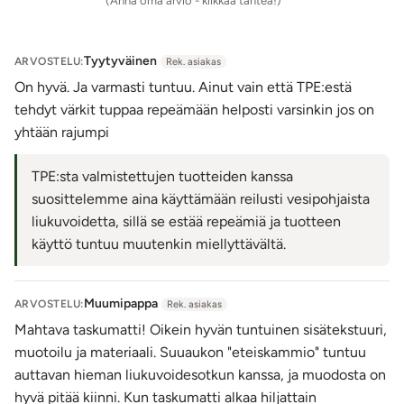
(Anna oma arvio - klikkaa tähteä!)
Tunneli on pituudeltaan 12,5 cm, mutta se venyy reilusti
peniksen venyttäessä tunnelin pohjaa.
Joustavan
materiaalin ansiosta tunneliin mahtuu noin 5 cm paksu
Tyytyväinen
ARVOSTELU:
Rek. asiakas
penis.
On hyvä. Ja varmasti tuntuu. Ainut vain että TPE:estä
Käytä tekovaginan kanssa vesipohjaista liukuvoidetta.
tehdyt värkit tuppaa repeämään helposti varsinkin jos on
Huuhtele tekovagina vedellä ja miedolla saippuavedellä.
yhtään rajumpi
Tuote voidaan desinfioida halutessa seksivälineille
tarkoitetulla puhdistusaineella.
TPE:sta valmistettujen tuotteiden kanssa
suosittelemme aina käyttämään reilusti vesipohjaista
Tuotetiedot:
liukuvoidetta, sillä se estää repeämiä ja tuotteen
Materiaali: TPE
käyttö tuntuu muutenkin miellyttävältä.
Kokopituus: 14 cm
Leveys: max. n. 7,5 cm
Sisätunnelin pituus: n. 12,5 cm (venyy)
Muumipappa
ARVOSTELU:
Rek. asiakas
Paino: 324 g
Mahtava taskumatti! Oikein hyvän tuntuinen sisätekstuuri,
Vesitiivis
muotoilu ja materiaali. Suuaukon "eteiskammio" tuntuu
Väri: Vaalea, vaaleanpunainen
auttavan hieman liukuvoidesotkun kanssa, ja muodosta on
Lähetyspaketin koko: 30 x 21 x 13 cm
hyvä pitää kiinni. Kun taskumatti alkaa hiljattain