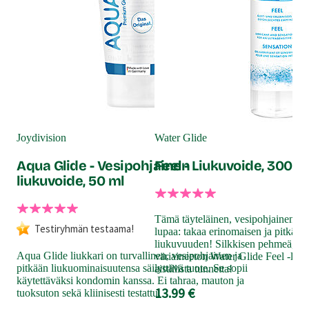
Fle
Fl
Joydivision
Water Glide
li
Aqua Glide - Vesipohjainen
Feel - Liukuvoide, 300 m
liukuvoide, 50 ml
Han
Fle
Tämä täyteläinen, vesipohjainen li
liuk
Testiryhmän testaama!
lupaa: takaa erinomaisen ja pitkäke
Fle
liukuvuuden! Silkkisen pehmeä, haj
luo
Aqua Glide liukkari on turvallinen, vesipohjainen ja
väriaineeton Water Glide Feel -liuk
käy
pitkään liukuominaisuutensa säilyttävä tuote. Se sopii
aistillista tunnetta!
kan
käytettäväksi kondomin kanssa. Ei tahraa, mauton ja
13.99 €
tuoksuton sekä kliinisesti testattu.
14