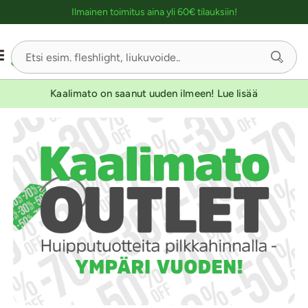
Ostoskassin kuvaus lukijalle
Ilmainen toimitus aina yli 60€ tilauksiin!
Kaalimato on saanut uuden ilmeen! Lue lisää