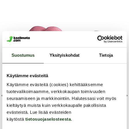
Suostumus
Yksityiskohdat
Tietoja
Käytämme evästeitä
Käytämme evästeitä (cookies) kehittääksemme
tuotevalikoimaamme, verkkokaupan toimivuuden
Na
seuraamiseen ja markkinointiin. Halutessasi voit myös
Te
kieltäytyä muista kuin verkkokaupalle pakollisista
Nanma
Nanma
evästeistä. Lue lisää evästeiden
käytöstä
tietosuojaselosteesta
.
la - Tekovagina
Tekoanus kiveksillä, vaalea
Xtrail Blazer - Tekoanus 
kirkas
Asa