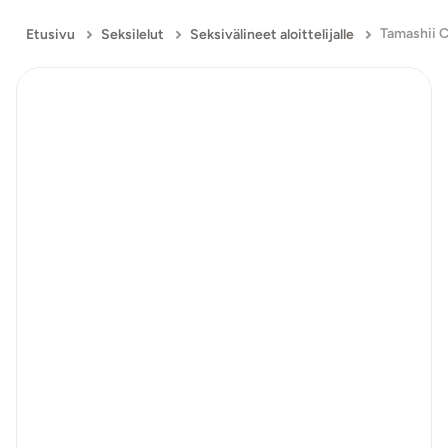
Etusivu
Seksilelut
Seksivälineet aloittelijalle