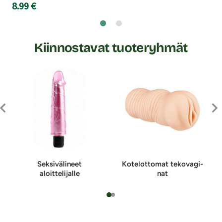
8.99 €
Kiinnostavat tuoteryhmät
Seksivälineet
Kotelottomat te­ko­va­gi­
aloittelijalle
nat