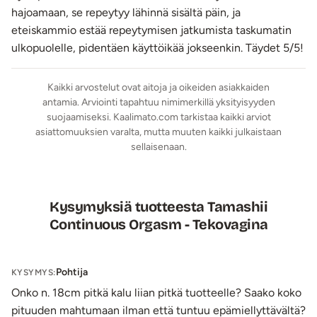
Lähetyksen paino: ~ 0.5 kg
hajoamaan, se repeytyy lähinnä sisältä päin, ja
eteiskammio estää repeytymisen jatkumista taskumatin
ulkopuolelle, pidentäen käyttöikää jokseenkin. Täydet 5/5!
Kaikki arvostelut ovat aitoja ja oikeiden asiakkaiden
antamia. Arviointi tapahtuu nimimerkillä yksityisyyden
suojaamiseksi. Kaalimato.com tarkistaa kaikki arviot
asiattomuuksien varalta, mutta muuten kaikki julkaistaan
sellaisenaan.
Kysymyksiä tuotteesta Tamashii
Continuous Orgasm - Tekovagina
Pohtija
KYSYMYS:
Onko n. 18cm pitkä kalu liian pitkä tuotteelle? Saako koko
pituuden mahtumaan ilman että tuntuu epämiellyttävältä?