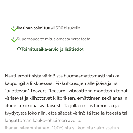
Ilmainen toimitus
yli 60€ tilauksiin
Supernopea toimitus omasta varastosta
Toimitusaika-arvio ja lisätiedot
Nauti eroottisista värinöistä huomaamattomasti vaikka
kaupungilla liikkuessasi. Pikkuhousujen alle jäävä ja ns.
"puettavan" Teazers Pleasure -vibraattorin moottorin tehot
värisevät ja kiihottavat klitoriksen, emättimen sekä anaalin
alueella kokonaisvaltaisesti. Tarjolla on siis hierontaa ja
tyydytystä joko niin, että säädät värinöitä itse laitteesta tai
langattoman kauko-ohjaimen avulla.
Ihanan sileäpintainen, 100%:sta silikonista valmistetun