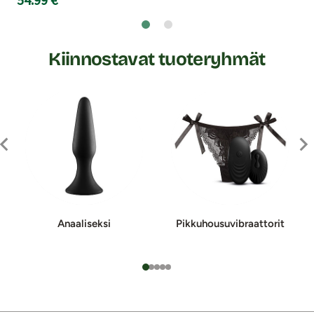
Kiinnostavat tuoteryhmät
Anaaliseksi
Pikkuhousuvib­raat­to­rit