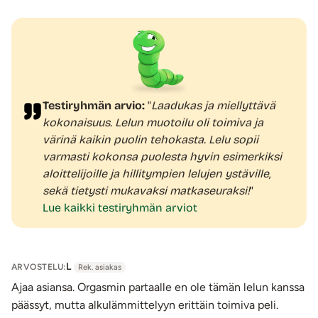
painetaan uudelleen pohjaan kolme sekuntia saadaan
laitteet sammutettua.
Lataus:
Lataa laitteen akku täyteen ennen käyttöä.
Työnnä USB-kaapelin jakkiliitin kohtisuoraan
laitteeseen, jakkiliitin jää hieman näkyviin tyvestään.
Testiryhmän arvio:
"
Laadukas ja miellyttävä
Lataamisen aikana laitteessa vilkkuu valo ja kun akku
kokonaisuus. Lelun muotoilu oli toimiva ja
on täysi, valo palaa yhtäjaksoisesti.
värinä kaikin puolin tehokasta. Lelu sopii
Käytä silikonisen tuotteen kanssa mieleistäsi
varmasti kokonsa puolesta hyvin esimerkiksi
vesipohjaista liukuvoidetta
. Pese tuote miedolla
aloittelijoille ja hillitympien lelujen ystäville,
saippuavedellä ja desinfioi halutessasi erotiikkavälineille
sekä tietysti mukavaksi matkaseuraksi!
"
tarkoitetulla puhdistusaineella. Säilytä tuote pölyltä, lialta
Lue kaikki testiryhmän arviot
ja suoralta auringonvalolta suojattuna.
Teazers Pleasure vibraattori on myynnissä
yksinoikeudella vain Kaalimadolla!
L
ARVOSTELU:
Rek. asiakas
Tuotetiedot:
Ajaa asiansa. Orgasmin partaalle en ole tämän lelun kanssa
Materiaali: 100% silikoni, ABS
päässyt, mutta alkulämmittelyyn erittäin toimiva peli.