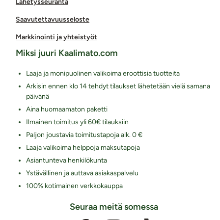
Lähetysseuranta
Saavutettavuusseloste
Markkinointi ja yhteistyöt
Miksi juuri Kaalimato.com
Laaja ja monipuolinen valikoima eroottisia tuotteita
Arkisin ennen klo 14 tehdyt tilaukset lähetetään vielä samana
päivänä
Aina huomaamaton paketti
Ilmainen toimitus yli 60€ tilauksiin
Paljon joustavia toimitustapoja alk. 0 €
Laaja valikoima helppoja maksutapoja
Asiantunteva henkilökunta
Ystävällinen ja auttava asiakaspalvelu
100% kotimainen verkkokauppa
Seuraa meitä somessa