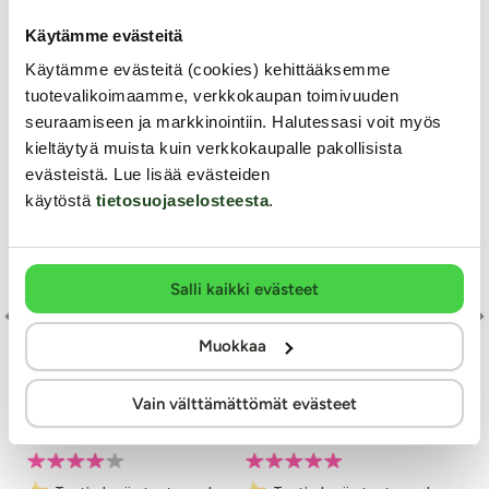
Käytämme evästeitä
Käytämme evästeitä (cookies) kehittääksemme
tuotevalikoimaamme, verkkokaupan toimivuuden
seuraamiseen ja markkinointiin. Halutessasi voit myös
kieltäytyä muista kuin verkkokaupalle pakollisista
evästeistä. Lue lisää evästeiden
käytöstä
tietosuojaselosteesta
.
Salli kaikki evästeet
Lov
3-
Muokkaa
Rosy Gold
Teazers
ka
uvibraattori ja
Panty Vibrator -
Moottoroitu vaginapu
Vain välttämättömät evästeet
Pikkuhousuvibraattori
klitoriskiihottimella
Lov