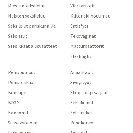
Miesten seksilelut
Vibraattorit
Naisten seksilelut
Klitoriskiihottimet
Seksilelut pariskunnille
Satisfyer
Seksiasut
Tekovaginat
Seksikkäät alusvaatteet
Masturbaattorit
Fleshlight
Penispumput
Anaalitapit
Penisrenkaat
Siveysvyöt
Bondage
Strap-on ja valjaat
BDSM
Seksikeinut
Kondomit
Seksinuket
Suuseksisuojat
Panokoneet
Liukuvoiteet
Seksipelit