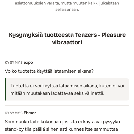
Roisketiivis (IPX6)
asiattomuuksien varalta, mutta muuten kaikki julkaistaan
Väri: Lila
sellaisenaan.
Lähetyspaketin koko: 20 x 11 x 9 cm
Lähetyksen paino: ~ 0.5 kg
Kysymyksiä tuotteesta Teazers - Pleasure
vibraattori
expo
KYSYMYS:
Voiko tuotetta käyttää lataamisen aikana?
Tuotetta ei voi käyttää lataamisen aikana, kuten ei voi
mitään muutakaan ladattavaa seksivälinettä.
Ebmor
KYSYMYS:
Sammuuko laite kokonaan jos sitä ei käytä vai pysyykö
stand-by tila päällä siihen asti kunnes itse sammuttaa