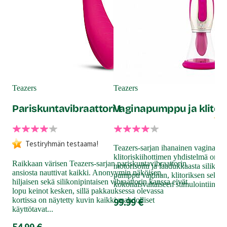
Tea
Ge
Teazers
Teazers
Pariskuntavibraattori 1
Vaginapumppu ja klitori
Tea
Testiryhmän testaama!
Sinu
Teazers-sarjan ihanainen vaginapu
tiu
klitoriskiihottimen yhdistelmä on U
Raikkaan värisen Teazers-sarjan pariskuntavibraattorin
lan
motorisoitu ja laadukkaasta silikoni
ansiosta nauttivat kaikki. Anonyymin näköisen,
on 
pumppu vaginan, klitoriksen sekä 
hiljaisen sekä silikonipintaisen vibraattorin kanssa eivät
Kaa
kokonaisvaltaiseen stimulointiin.
lopu keinot kesken, sillä pakkauksessa olevassa
69
kortissa on näytetty kuvin kaikki mahdolliset
99.99 €
käyttötavat...
54.99 €