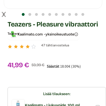
Teazers - Pleasure vibraattori
Teazers
Kaalimato.com -yksinoikeustuote
47 tähtiarvostelua
Alennushinta:
41,99 €
Normaalihinta:
59,99 €
Säästät
18.00€ (30%)
Lisää tilaukseen:
Kaalimato - Liukuvoide, 100 ml