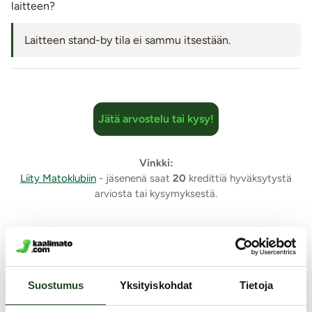
laitteen?
Laitteen stand-by tila ei sammu itsestään.
Jätä arvostelu tai kysy!
Vinkki:
Liity Matoklubiin
- jäsenenä saat
20
kredittiä hyväksytystä
arviosta tai kysymyksestä.
Samankaltaisia tuotteita
Suostumus
Yksityiskohdat
Tietoja
YKSINOIKEUS
Y