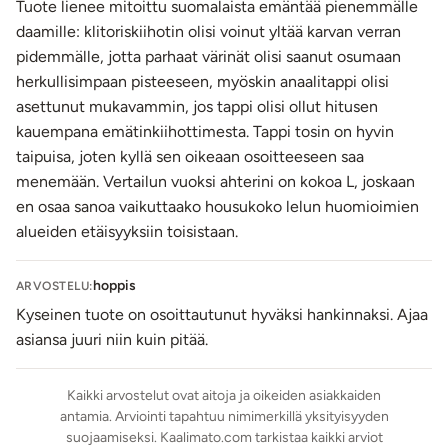
Kokopituus: 11,2 cm
Tuote lienee mitoittu suomalaista emäntää pienemmälle
Keskimmäisen varren käyttöpituus: n. 10 cm
daamille: klitoriskiihotin olisi voinut yltää karvan verran
Keskimmäisen varren halkaisija: 2,2 cm - 3,2 cm
pidemmälle, jotta parhaat värinät olisi saanut osumaan
Kantaosan pituus: 9 cm
herkullisimpaan pisteeseen, myöskin anaalitappi olisi
Klitorisosan leveys max. 4,9 cm
asettunut mukavammin, jos tappi olisi ollut hitusen
Kantaosan korkeus (klitorikseen osuvan kohouman
kauempana emätinkiihottimesta. Tappi tosin on hyvin
kohdalta): max. 1,5 cm
taipuisa, joten kyllä sen oikeaan osoitteeseen saa
Anaalitapin käyttöpituus: n. 7 cm
menemään. Vertailun vuoksi ahterini on kokoa L, joskaan
Anaalitapin paksuus 1,4 cm - 2,1 cm
en osaa sanoa vaikuttaako housukoko lelun huomioimien
Paino: 106 g
alueiden etäisyyksiin toisistaan.
Moottori: 1 moottori
Toimii: Ladataan mukana tulevan USB-kaapelin avulla.
hoppis
ARVOSTELU:
Huom! USB-adapteri ei sisälly pakkaukseen.
Kyseinen tuote on osoittautunut hyväksi hankinnaksi. Ajaa
Peruslatausaika: n. 1 h
asiansa juuri niin kuin pitää.
Toiminta-aika täydellä akulla: n. 2 h
Kaukosäädin toimii: 1 x 23A 12V paristo (sisältyy
Kaikki arvostelut ovat aitoja ja oikeiden asiakkaiden
pakkaukseen)
antamia. Arviointi tapahtuu nimimerkillä yksityisyyden
Kaukosäätimen kantama: n. 15 m
suojaamiseksi. Kaalimato.com tarkistaa kaikki arviot