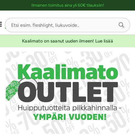
Ostoskassin kuvaus lukijalle
Ilmainen toimitus aina yli 60€ tilauksiin!
Kaalimato on saanut uuden ilmeen! Lue lisää