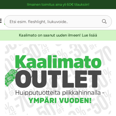
Ostoskassin kuvaus lukijalle
Ilmainen toimitus aina yli 60€ tilauksiin!
Kaalimato on saanut uuden ilmeen! Lue lisää