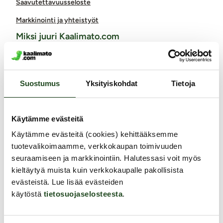
Saavutettavuusseloste
Markkinointi ja yhteistyöt
Miksi juuri Kaalimato.com
Laaja ja monipuolinen valikoima eroottisia tuotteita
Arkisin ennen klo 14 tehdyt tilaukset lähetetään vielä samana
päivänä
Suostumus
Yksityiskohdat
Tietoja
Aina huomaamaton paketti
Ilmainen toimitus yli 60€ tilauksiin
Käytämme evästeitä
Paljon joustavia toimitustapoja alk. 0 €
Laaja valikoima helppoja maksutapoja
Käytämme evästeitä (cookies) kehittääksemme
Asiantunteva henkilökunta
tuotevalikoimaamme, verkkokaupan toimivuuden
Ystävällinen ja auttava asiakaspalvelu
seuraamiseen ja markkinointiin. Halutessasi voit myös
kieltäytyä muista kuin verkkokaupalle pakollisista
100% kotimainen verkkokauppa
evästeistä. Lue lisää evästeiden
Seuraa meitä somessa
käytöstä
tietosuojaselosteesta
.