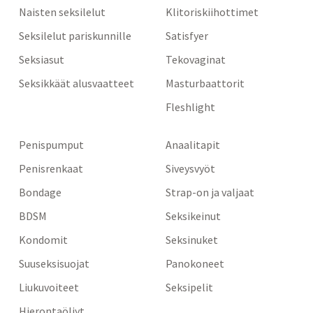
Naisten seksilelut
Klitoriskiihottimet
Seksilelut pariskunnille
Satisfyer
Seksiasut
Tekovaginat
Seksikkäät alusvaatteet
Masturbaattorit
Fleshlight
Penispumput
Anaalitapit
Penisrenkaat
Siveysvyöt
Bondage
Strap-on ja valjaat
BDSM
Seksikeinut
Kondomit
Seksinuket
Suuseksisuojat
Panokoneet
Liukuvoiteet
Seksipelit
Hierontaöljyt