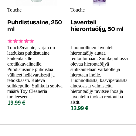
Touche
Touche
Puhdistusaine, 250
Laventeli
ml
hierontaöljy, 50 ml
Touch&eacute; sarjan on
Luonnollinen laventeli
laadukas puhdistuaine
hierontaöljy auttaa
kaikenlaisille
rentoutumaan. Suihkepullossa
erotiikkavälineille.
olevaa hierontaöljyä
Puhdistusaine puhdistaa
suihkautetaan vartalolle ja
välineet hellävaraisesti ja
hierotaan iholle.
tehokkaasti. Kätevä
Luonnollisista, kasviperäisistä
suihkepullo. Suihkuta sopiva
ainesosista valmistettu
määrä Toy Cleaneria
hierontaöljy ravitsee ihoa ja
tuotteeseen...
laventelin tuoksu rentouttaa
19.99 €
aistit.
13.99 €