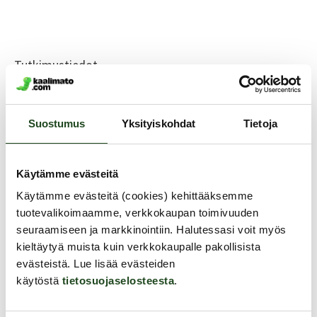
Tutkimustiedot
perustuvat Kaalimato.comin tilaamaan ja
Pohjoisranta BCW:n suunnittelemaan ja analysoimaan
Suostumus
Yksityiskohdat
Tietoja
suomalaisten seksielämää ja seksuaalisuutta
käsittelevään kyselytutkimukseen. Tutkimusaineisto
koottiin verkkotutkimusyhtiö Bilendin M3 Paneelissa
Käytämme evästeitä
huhtikuussa 2021. Tutkimukseen vastasi 1 000 iältään
Käytämme evästeitä (cookies) kehittääksemme
tuotevalikoimaamme, verkkokaupan toimivuuden
18–70-vuotiasta suomalaista. Otos on iältään,
seuraamiseen ja markkinointiin. Halutessasi voit myös
sukupuoleltaan ja alueellisesti kansallisesti edustava.
kieltäytyä muista kuin verkkokaupalle pakollisista
Tutustu aiempiin tutkimustuloksiin tarkemmin
täällä
.
evästeistä. Lue lisää evästeiden
käytöstä
tietosuojaselosteesta
.