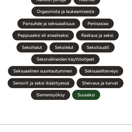
Orgasmista ja laukeamisesta
Parisuhde ja seksuaalisuus
Penisasiaa
Peppuseksi eli anaaliseksi
Raskaus ja seksi
Seksihalut
Seksilelut
Seksitaudit
Seksivälineiden käyttöohjeet
Seksuaalinen suuntautuminen
Seksuaaliterveys
Seniorit ja seksi ikääntyessä
Sheivaus ja karvat
Siemensyöksy
Suuseksi