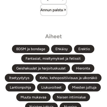
Annun palsta
Aiheet
BDSM ja bondage
Ehkäisy
Erektio
Fantasiat, mieltymykset ja fetissit
Geishakuulat ja harjoituskuulat
Hieronta
Itsetyydytys
Keho, kehopositiivisuus ja ulkonäkö
Lantionpohja
Liukuvoiteet
Miesten juttuja
Muuta mukavaa
Naisen intiimialue
Naisten juttuja
Nuoriso