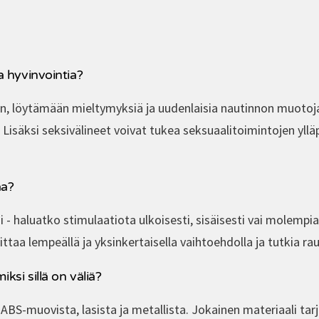
a hyvinvointia?
 löytämään mieltymyksiä ja uudenlaisia nautinnon muotoja.
Lisäksi seksivälineet voivat tukea seksuaalitoimintojen ylläp
aa?
i - haluatko stimulaatiota ulkoisesti, sisäisesti vai molempi
ittaa lempeällä ja yksinkertaisella vaihtoehdolla ja tutkia ra
ksi sillä on väliä?
 ABS-muovista, lasista ja metallista. Jokainen materiaali tarj