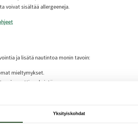
a voivat sisältää allergeeneja.
ohjeet
ointia ja lisätä nautintoa monin tavoin:
omat mieltymykset.
 tapoja nauttia seksistä.
n erektiohäiriöissä tai orgasmivaikeuksissa.
Yksityiskohdat
Löydä aiheeseen sopivia tuotteita: