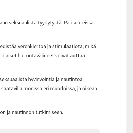
an seksuaalista tyydytystä. Parisuhteissa
 edistää verenkiertoa ja stimulaatiota, mikä
erilaiset hierontavälineet voivat auttaa
seksuaalista hyvinvointia ja nautintoa.
 saatavilla monissa eri muodoissa, ja oikean
ehon ja nautinnon tutkimiseen.