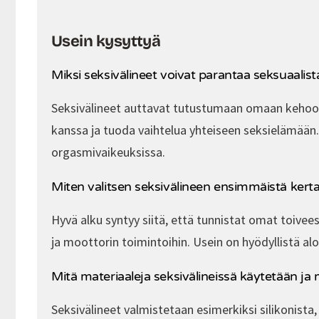
Usein kysyttyä
Miksi seksivälineet voivat parantaa seksuaalist
Seksivälineet auttavat tutustumaan omaan kehoon,
kanssa ja tuoda vaihtelua yhteiseen seksielämään. 
orgasmivaikeuksissa.
Miten valitsen seksivälineen ensimmäistä kert
Hyvä alku syntyy siitä, että tunnistat omat toivees
ja moottorin toimintoihin. Usein on hyödyllistä alo
Mitä materiaaleja seksivälineissä käytetään ja mi
Seksivälineet valmistetaan esimerkiksi silikonista,