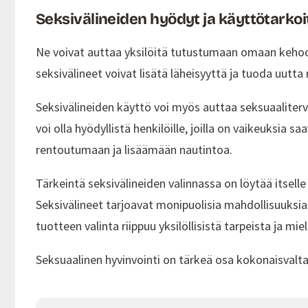
Seksivälineiden hyödyt ja käyttötarko
Ne voivat auttaa yksilöitä tutustumaan omaan kehoo
seksivälineet voivat lisätä läheisyyttä ja tuoda uutt
Seksivälineiden käyttö voi myös auttaa seksuaaliterve
voi olla hyödyllistä henkilöille, joilla on vaikeuksia
rentoutumaan ja lisäämään nautintoa.
Tärkeintä seksivälineiden valinnassa on löytää itselle
Seksivälineet tarjoavat monipuolisia mahdollisuuksia 
tuotteen valinta riippuu yksilöllisistä tarpeista ja mi
Seksuaalinen hyvinvointi on tärkeä osa kokonaisvaltai