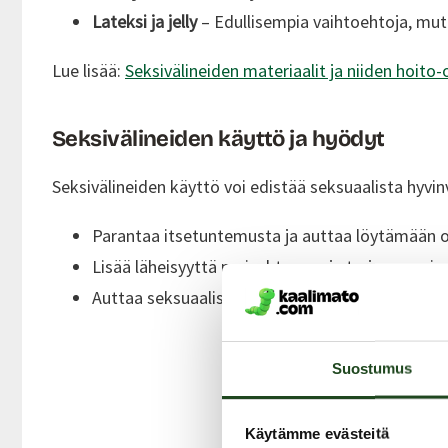
Lateksi ja jelly
– Edullisempia vaihtoehtoja, mutt
Lue lisää:
Seksivälineiden materiaalit ja niiden hoito-
Seksivälineiden käyttö ja hyödyt
Seksivälineiden käyttö voi edistää seksuaalista hyvinv
Parantaa itsetuntemusta ja auttaa löytämään 
Lisää läheisyyttä parisuhteessa ja tarjoaa uusia
Auttaa seksuaalisen toiminnan haasteissa, kute
Suostumus
Käytämme evästeitä