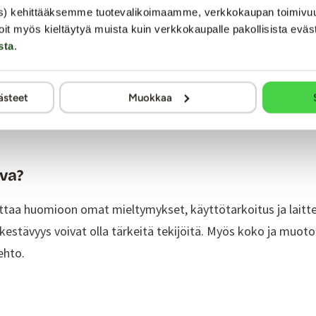
s) kehittääksemme tuotevalikoimaamme, verkkokaupan toimivu
oit myös kieltäytyä muista kuin verkkokaupalle pakollisista eväs
sta
.
ästeet
Muokkaa
Vibraattorit
Tekovaginat
va?
taa huomioon omat mieltymykset, käyttötarkoitus ja laitt
kestävyys voivat olla tärkeitä tekijöitä. Myös koko ja muo
ehto.