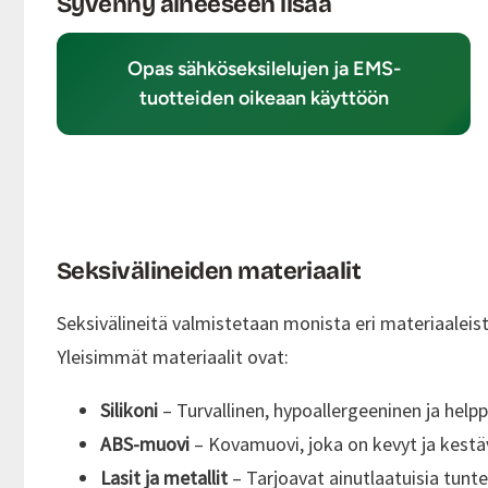
Syvenny aiheeseen lisää
Opas sähköseksilelujen ja EMS-
tuotteiden oikeaan käyttöön
Seksivälineiden materiaalit
Seksivälineitä valmistetaan monista eri materiaaleis
Yleisimmät materiaalit ovat:
Silikoni
– Turvallinen, hypoallergeeninen ja help
ABS-muovi
– Kovamuovi, joka on kevyt ja kestä
Lasit ja metallit
– Tarjoavat ainutlaatuisia tunte