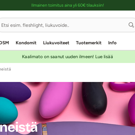
Ostoskassin kuvaus lukijalle
Ilmainen toimitus aina yli 60€ tilauksiin!
DSM
Kondomit
Liukuvoiteet
Tuotemerkit
Info
Kaalimato on saanut uuden ilmeen! Lue lisää
neistä
ineistä