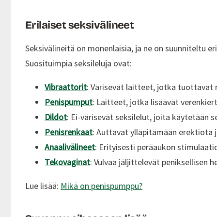
Erilaiset seksivälineet
Seksivälineitä on monenlaisia, ja ne on suunniteltu e
Suosituimpia seksileluja ovat:
Vibraattorit
: Värisevät laitteet, jotka tuottava
Penispumput
: Laitteet, jotka lisäävät verenkie
Dildot
: Ei-värisevät seksilelut, joita käytetää
Penisrenkaat
: Auttavat ylläpitämään erektiota
Anaalivälineet
: Erityisesti peräaukon stimulaatio
Tekovaginat
: Vulvaa jäljittelevät peniksellisen
Lue lisää:
Mikä on penispumppu?