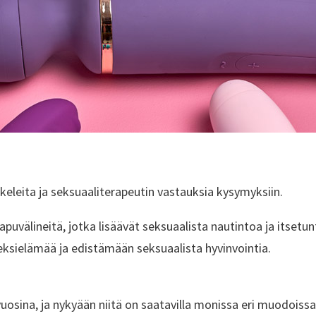
kkeleita ja seksuaaliterapeutin vastauksia kysymyksiin.
 apuvälineitä, jotka lisäävät seksuaalista nautintoa ja itsetu
ielämää ja edistämään seksuaalista hyvinvointia.
osina, ja nykyään niitä on saatavilla monissa eri muodoissa