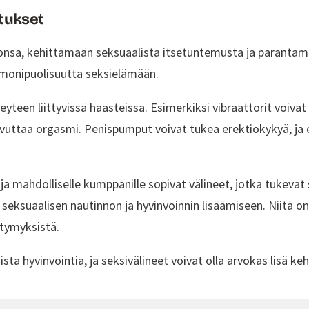
itukset
nsa, kehittämään seksuaalista itsetuntemusta ja parantama
a monipuolisuutta seksielämään.
yteen liittyvissä haasteissa. Esimerkiksi vibraattorit voivat
 saavuttaa orgasmi. Penispumput voivat tukea erektiokykyä, ja 
 ja mahdolliselle kumppanille sopivat välineet, jotka tukevat 
seksuaalisen nautinnon ja hyvinvoinnin lisäämiseen. Niitä on
eltymyksistä.
sta hyvinvointia, ja seksivälineet voivat olla arvokas lisä k