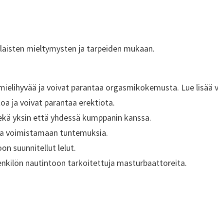
rilaisten mieltymysten ja tarpeiden mukaan.
t mielihyvää ja voivat parantaa orgasmikokemusta. Lue lisää v
rtoa ja voivat parantaa erektiota.
n sekä yksin että yhdessä kumppanin kanssa.
 ja voimistamaan tuntemuksia.
on suunnitellut lelut.
 henkilön nautintoon tarkoitettuja masturbaattoreita.