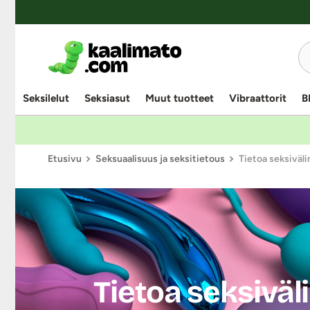
Seksilelut
Seksiasut
Muut tuotteet
Vibraattorit
B
Etusivu
Seksuaalisuus ja seksitietous
Tietoa seksiväli
Tietoa seksiväl