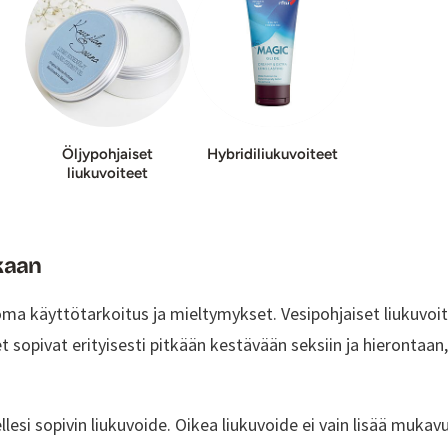
Öljypohjaiset
Hybridiliukuvoiteet
liukuvoiteet
ukaan
 käyttötarkoitus ja mieltymykset. Vesipohjaiset liukuvoite
teet sopivat erityisesti pitkään kestävään seksiin ja hierontaan
lesi sopivin liukuvoide. Oikea liukuvoide ei vain lisää muka