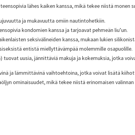
hteensopivia lähes kaiken kanssa, mikä tekee niistä monen su
sujuvuutta ja mukavuutta omiin nautintohetkiin.
teensopivia kondomien kanssa ja tarjoavat pehmeän liu’un.
kaikenlaisten seksivälineiden kanssa, mukaan lukien silikonist
äsiseksistä entistä miellyttävämpää molemmille osapuolille.
n) tuovat uusia, jännittäviä makuja ja kokemuksia, jotka voiv
ävinä ja lämmittävinä vaihtoehtoina, jotka voivat lisätä kiiho
taöljyn ominaisuudet, mikä tekee niistä erinomaisen valinn