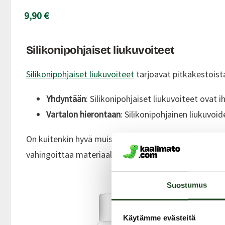
9,90 €
Silikonipohjaiset liukuvoiteet
Silikonipohjaiset liukuvoiteet
tarjoavat pitkäkestoista
Yhdyntään
: Silikonipohjaiset liukuvoiteet ovat i
Vartalon hierontaan
: Silikonipohjainen liukuvoi
On kuitenkin hyvä muistaa, että silikonipohjaisia liuk
vahingoittaa materiaalin pintaa ja heikentää sen käy
Suostumus
Käytämme evästeitä