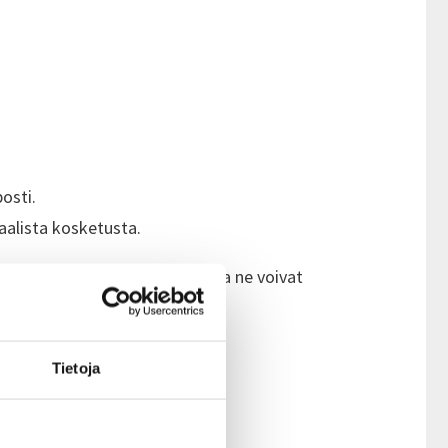
posti.
uaalista kosketusta.
en seksivälineiden kanssa, koska ne voivat
Tietoja