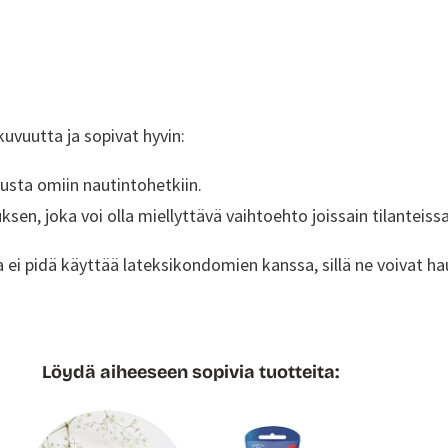
kuvuutta ja sopivat hyvin:
susta omiin nautintohetkiin.
n, joka voi olla miellyttävä vaihtoehto joissain tilanteissa
ta ei pidä käyttää lateksikondomien kanssa, sillä ne voivat
Löydä aiheeseen sopivia tuotteita: