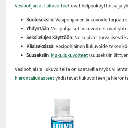
Vesipohjaiset liukuvoiteet
ovat helppokäyttöisiä ja y
Sooloseksiin
: Vesipohjainen liukuvoide tarjoaa 
Yhdyntään
: Vesipohjaiset liukuvoiteet ovat yh
Seksilelujen käyttöön
: Ne sopivat turvallisesti 
Käsiseksissä
: Vesipohjainen liukuvoide tekee k
Suuseksiin
:
Makuliukuvoiteet
(suuseksiin liittye
Vesipohjaisia liukuvoiteita on saatavilla myös viilent
hierontaliukasteet
yhdistävät liukuvoiteen ja hieron