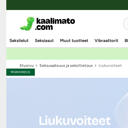
Seksilelut
Seksiasut
Muut tuotteet
Vibraattorit
B
Etusivu
Seksuaalisuus ja seksitietous
Liukuvoiteet
YKSINOIKEUS
Liukuvoiteet