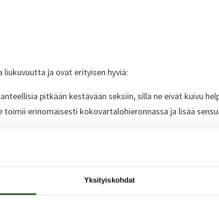
 liukuvuutta ja ovat erityisen hyviä:
hanteellisia pitkään kestävään seksiin, sillä ne eivät kuivu hel
de toimii erinomaisesti kokovartalohieronnassa ja lisää sens
uvoiteita ei suositella käytettäväksi silikonista valmistettuj
ttöikää.
Yksityiskohdat