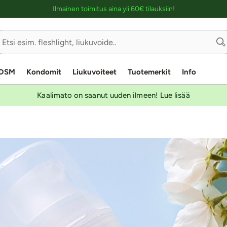
Ostoskassin kuvaus lukijalle
Ilmainen toimitus aina yli 60€ tilauksiin!
DSM
Kondomit
Liukuvoiteet
Tuotemerkit
Info
Kaalimato on saanut uuden ilmeen! Lue lisää