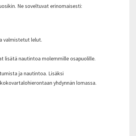
osikin. Ne soveltuvat erinomaisesti:
a valmistetut lelut.
at lisätä nautintoa molemmille osapuolille.
ttumista ja nautintoa. Lisäksi
an kokovartalohierontaan yhdynnän lomassa.