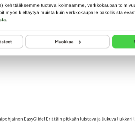
s) kehittääksemme tuotevalikoimaamme, verkkokaupan toimivu
oit myös kieltäytyä muista kuin verkkokaupalle pakollisista eväs
sta
.
ästeet
Muokkaa
nipohjainen EasyGlide! Erittäin pitkään luistava ja liukuva liukkari 