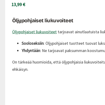
13,99 €
Öljypohjaiset liukuvoiteet
Öljypohjaiset liukuvoiteet
tarjoavat ainutlaatuista liu
Sooloseksiin
: Öljypohjaiset tuotteet tuovat luk
Yhdyntään
: Ne tarjoavat paksumman koostumukse
On tärkeää huomioida, että öljypohjaisia liukuvoitei
ehkäisyn.