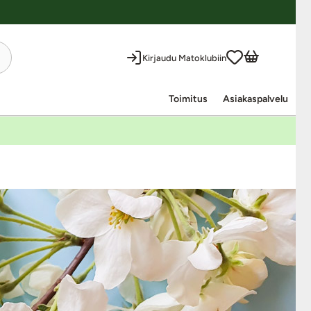
Kirjaudu Matoklubiin
Toimitus
Asiakaspalvelu