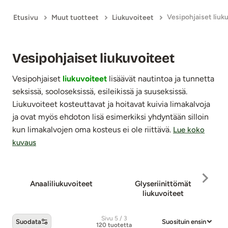
Vesipohjaiset liuk
Etusivu
Muut tuotteet
Liukuvoiteet
Vesipohjaiset liukuvoiteet
Vesipohjaiset
liukuvoiteet
lisäävät nautintoa ja tunnetta
seksissä, sooloseksissä, esileikissä ja suuseksissä.
Liukuvoiteet kosteuttavat ja hoitavat kuivia limakalvoja
ja ovat myös ehdoton lisä esimerkiksi yhdyntään silloin
kun limakalvojen oma kosteus ei ole riittävä.
Lue koko
kuvaus
Anaaliliu­ku­voi­teet
Gly­se­rii­nit­tö­mät
liukuvoiteet
Sivu 5 / 3
Suodata
Suosituin ensin
120 tuotetta