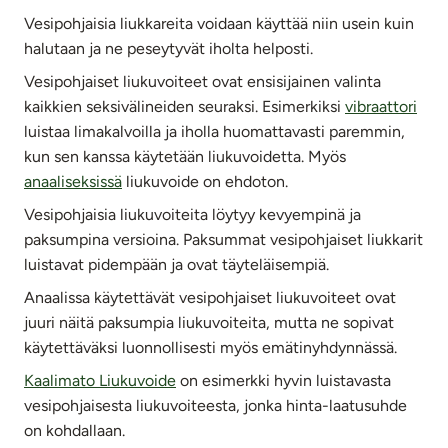
Vesipohjaisia liukkareita voidaan käyttää niin usein kuin
halutaan ja ne peseytyvät iholta helposti.
Vesipohjaiset liukuvoiteet ovat ensisijainen valinta
kaikkien seksivälineiden seuraksi. Esimerkiksi
vibraattori
luistaa limakalvoilla ja iholla huomattavasti paremmin,
kun sen kanssa käytetään liukuvoidetta. Myös
anaaliseksissä
liukuvoide on ehdoton.
Vesipohjaisia liukuvoiteita löytyy kevyempinä ja
paksumpina versioina. Paksummat vesipohjaiset liukkarit
luistavat pidempään ja ovat täyteläisempiä.
Anaalissa käytettävät vesipohjaiset liukuvoiteet ovat
juuri näitä paksumpia liukuvoiteita, mutta ne sopivat
käytettäväksi luonnollisesti myös emätinyhdynnässä.
Kaalimato Liukuvoide
on esimerkki hyvin luistavasta
vesipohjaisesta liukuvoiteesta, jonka hinta-laatusuhde
on kohdallaan.