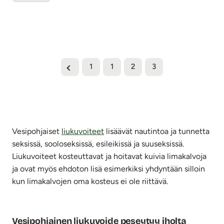
Vesipohjaiset liukuvoiteet -tuotteet
1
1
2
3
Vesipohjaiset
liukuvoiteet
lisäävät nautintoa ja tunnetta
seksissä, sooloseksissä, esileikissä ja suuseksissä.
Liukuvoiteet kosteuttavat ja hoitavat kuivia limakalvoja
ja ovat myös ehdoton lisä esimerkiksi yhdyntään silloin
kun limakalvojen oma kosteus ei ole riittävä.
Vesipohjainen liukuvoide peseytyy iholta