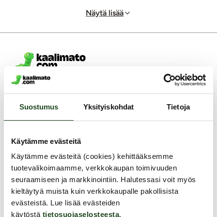
Näytä lisää
Asiakaspalvelu ark. 8 - 15
0400-380566
Suostumus
Yksityiskohdat
Tietoja
info@kaalimato.com
Noutopiste ja toimisto
Kaalimato.com
Käytämme evästeitä
Kumitehtaankatu 5 E
Käytämme evästeitä (cookies) kehittääksemme
04260 Kerava
tuotevalikoimaamme, verkkokaupan toimivuuden
Arkisin klo 8 - 15
seuraamiseen ja markkinointiin. Halutessasi voit myös
Asiakaspalvelu
kieltäytyä muista kuin verkkokaupalle pakollisista
Toimitus
evästeistä. Lue lisää evästeiden
käytöstä
tietosuojaselosteesta
.