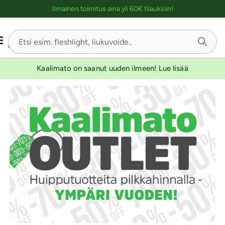
Ostoskassin kuvaus lukijalle
Ilmainen toimitus aina yli 60€ tilauksiin!
Sivu
5/3
Kaalimato on saanut uuden ilmeen! Lue lisää