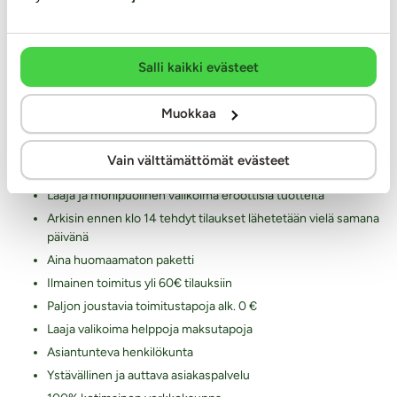
Palautukset ja hyvitykset
Yksityisyyden suoja / tietosuoja
Lähetysseuranta
Salli kaikki evästeet
Saavutettavuusseloste
Muokkaa
Markkinointi ja yhteistyöt
Miksi juuri Kaalimato.com
Vain välttämättömät evästeet
Laaja ja monipuolinen valikoima eroottisia tuotteita
Arkisin ennen klo 14 tehdyt tilaukset lähetetään vielä samana
päivänä
Aina huomaamaton paketti
Ilmainen toimitus yli 60€ tilauksiin
Paljon joustavia toimitustapoja alk. 0 €
Laaja valikoima helppoja maksutapoja
Asiantunteva henkilökunta
Ystävällinen ja auttava asiakaspalvelu