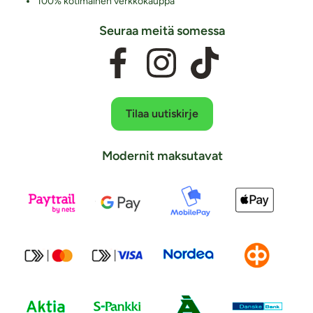
100% kotimainen verkkokauppa
Seuraa meitä somessa
Tilaa uutiskirje
Modernit maksutavat