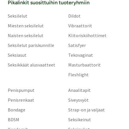
Pikalinkit suosittuihin tuoteryhmiin
Seksilelut
Dildot
Miesten seksilelut
Vibraattorit
Naisten seksilelut
Klitoriskiihottimet
Seksilelut pariskunnille
Satisfyer
Seksiasut
Tekovaginat
Seksikkäät alusvaatteet
Masturbaattorit
Fleshlight
Penispumput
Anaalitapit
Penisrenkaat
Siveysvyöt
Bondage
Strap-on ja valjaat
BDSM
Seksikeinut