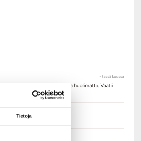
- tässä kuussa
s pinta helpottaa käyttöä koosta huolimatta. Vaatii
Tietoja