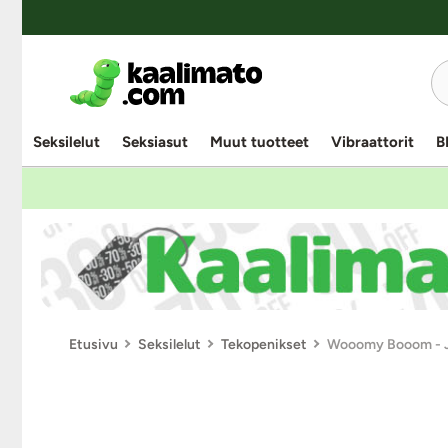
Seksilelut
Seksiasut
Muut tuotteet
Vibraattorit
B
Etusivu
Seksilelut
Tekopenikset
Wooomy Booom - Je