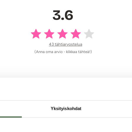
3.6
43 tähtiarvostelua
(Anna oma arvio - klikkaa tähteä!)
 materiaali tekee siitä kuitenkin helppokäyttöisen. Extra liuka
ta pääsee loistamaan koko komeudellaan!
Yksityiskohdat