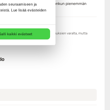
utta suosittelen hankkimaan myös jonkun pienemmän
uden seuraamiseen ja
teistä. Lue lisää evästeiden
.com tarkistaa kaikki arviot asiattomuuksien varalta, mutta
Salli kaikki evästeet
do