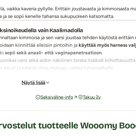
, vaikka kaveria pyllylle. Erittäin joustavasta ja kimmoisasta ma
a ja se sopii kenelle tahansa sukupuoleen katsomatta.
ksinoikeudella vain Kaalimadolla
naltaan kimmoisa ja sen varsi joustaa tehden käytöstä erittäin 
oidaan kiinnittää sileisiin pintoihin ja
käyttää myös harness val
ldo
sopii sekä anaali- että vaginapenetraatioon
.
uonikas varsi sekä aidon näköinen terska lisäävät kiihottavuutt
an kevyt ja kätevä ottaa mukaan, vaikka lomamatkalle.
e vesitiiviin dildon pintaan
vesipohjaista liukuvoidetta
ja nauti
Näytä lisää
sa erotiikkavälineille tarkoitetulla puhdistusaineella.
Seksiväline-info
Takuu 2v
rvostelut tuotteelle Wooomy Booom