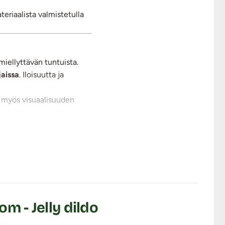
teriaalista valmistetulla
miellyttävän tuntuista.
jaissa
. Iloisuutta ja
a myös visuaalisuuden
!
 - Jelly dildo