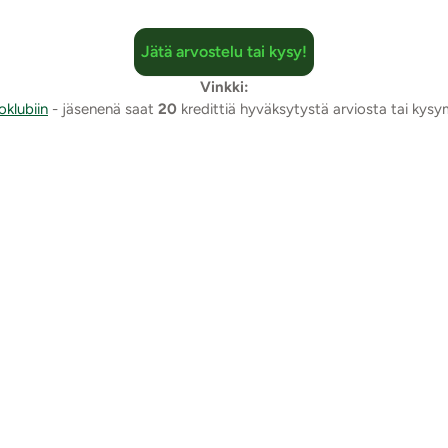
Jätä arvostelu tai kysy!
Vinkki:
oklubiin
- jäsenenä saat
20
kredittiä hyväksytystä arviosta tai kys