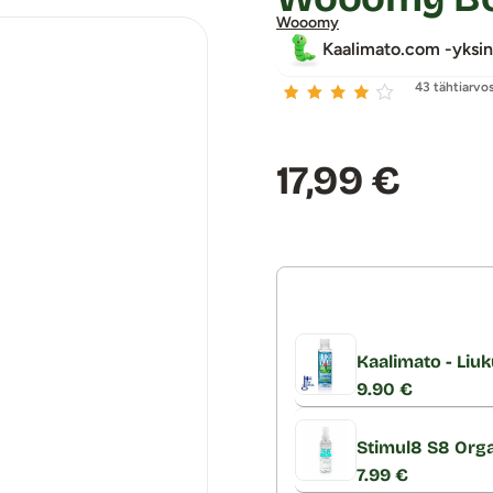
Wooomy
Kaalimato.com -yksin
43 tähtiarvo
Hinta:
17,99 €
Kaalimato - Liuk
9.90 €
Stimul8 S8 Orga
7.99 €