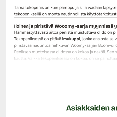
Tämä tekopenis on kuin pamppu ja sillä voidaan läpsytellä
tekopeniksellä on monta nautinnollista käyttötarkoitust
Iloinen ja piristävä Wooomy -sarja myynnissä y
Hämmästyttävästi aitoa penistä muistuttava dildo on pin
Tekopeniksessä on pitävä
imukuppi
, jonka ansiosta se v
piristävää nautintoa hehkuvan Woomy-sarjan Boom-di
Peniksen muotoisessa dildossa on kokoa ja näköä. Sen s
kautta. Vaikka tekopeniksessä on kokoa, on se painolta
TPE on materiaalina helppohoitoinen sekä kestävä. Sivel
Pese tuote miedolla saippuavedellä ja desinfioi tarvittaes
Tuotetiedot:
Materiaali: TPE
Tuotteen kokopituus: 20 cm
Käyttöpituus: n. 18 cm
Asiakkaiden a
Varren halkaisija: max. 4,3 cm
Paino: n. 190 g