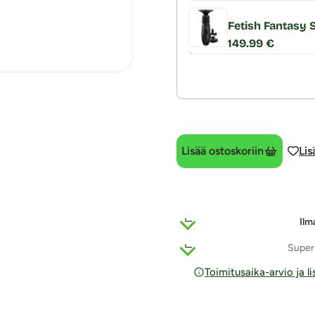
Fetish Fantasy 
149.99 €
Lisää ostoskoriin
Lis
Ilm
Super
Toimitusaika-arvio ja l