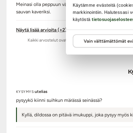
Meinasi olla peppuun vähän liiankin iso kun on tullut 
Käytämme evästeitä (cookie
sauvan kaveriksi.
markkinointiin. Halutessasi v
käytöstä
tietosuojaselostee
Näytä lisää arvioita (+2)
Kaikki arvostelut ovat aitoja ja oikeiden asiakkaiden anta
Vain välttämättömät ev
K
utelias
KYSYMYS:
pysyykö kiinni suihkun märässä seinässä?
Kyllä, dildossa on pitävä imukuppi, joka pysyy myös ki