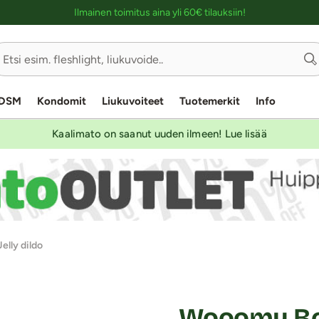
Ostoskassin kuvaus lukijalle
Ilmainen toimitus aina yli 60€ tilauksiin!
DSM
Kondomit
Liukuvoiteet
Tuotemerkit
Info
Kaalimato on saanut uuden ilmeen! Lue lisää
lly dildo
Wooomy Boo