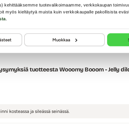
pidettyä pidempi tauko lelujen käytöstä. Todella hyvä tuote m
s) kehittääksemme tuotevalikoimaamme, verkkokaupan toimivu
oit myös kieltäytyä muista kuin verkkokaupalle pakollisista eväs
sta
.
mia. Arviointi tapahtuu nimimerkillä yksityisyyden suojaamiseksi. Kaalimato
ästeet
Muokkaa
muuten kaikki julkaistaan sellaisenaan.
ysymyksiä tuotteesta Wooomy Booom - Jelly dil
inni kosteassa ja sileässä seinässä.