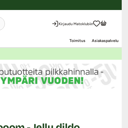
Kirjaudu Matoklubiin
Toimitus
Asiakaspalvelu
om - Jelly dildo