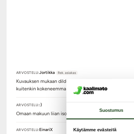
Imukuppi
Vesitiivis IPX8
Väri: Vaalea
Lähetyspaketin koko: 30 x 21 x 13 cm
Lähetyksen paino: ~ 0.5 kg
Jortikka
ARVOSTELU:
Rek. asiakas
Kuvauksen mukaan dildolla on huomattavasti kokoa, mutta
kuitenkin kokeneemman käyttäjän kouluttajakseen, jot
:)
ARVOSTELU:
Suostumus
Omaan makuun liian iso, mutta muuten todella hyvä.
Käytämme evästeitä
EinariX
ARVOSTELU: