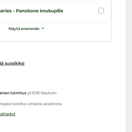
Series - Panokone imukupilla
Näytä enemmän
ää suosikiksi
ainen toimitus
yli 60€ tilauksiin
nopea toimitus omasta varastosta
isätiedot