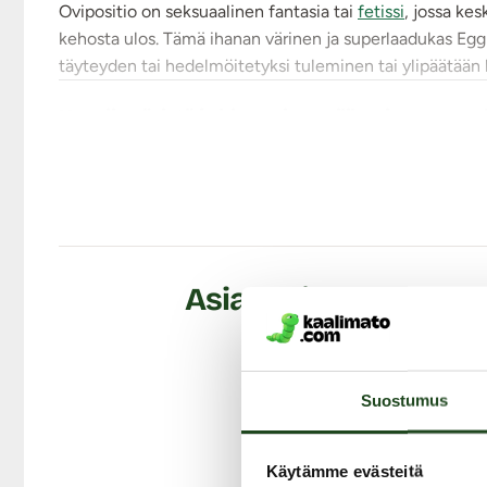
Ovipositio on seksuaalinen fantasia tai
fetissi
, jossa ke
kehosta ulos. Tämä ihanan värinen ja superlaadukas Eggn
täyteyden tai hedelmöitetyksi tuleminen tai ylipäätää
Kauniin väristä ja kimmoisaa silikonimunaa on 
Huippulaadukas Eggnom-silikonimuna on pehmeä, kimmoi
kauniisti kohokuvioitu ja se muistuttaa hieman suljett
valmistettu
, jokaisen munan väri saattaa poiketa kuvitu
sinistä väriä. Munan halkaisija on 6,5 senttiä ja muna
kun ketju ei ole kiinnitettynä munaan. Äänetön, hajuton 
Asiakkaiden arvostel
Ominaisuudet:
Kestävä silikoni - pehmeä, kimmoisa ja pitkäikäinen
Hygieeninen - helppo pestä ja pitää puhtaana
Vesitiivis ja äänetön
Suostumus
Voidaan käyttää liikkeen aikana
Käytä tuotteen kanssa tarvittaessa vesipohjaisia liukuvoi
tarkoitetulla puhdistusaineella. Taputtele pinta kuivaksi
Käytämme evästeitä