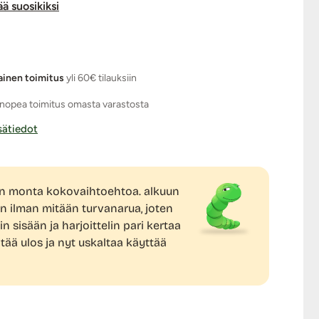
ää suosikiksi
ainen toimitus
yli 60€ tilauksiin
nopea toimitus omasta varastosta
isätiedot
on monta kokovaihtoehtoa. alkuun
ään ilman mitään turvanarua, joten
n sisään ja harjoittelin pari kertaa
ntää ulos ja nyt uskaltaa käyttää