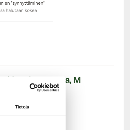
unien "synnyttäminen"
ssa halutaan kokea
aginaan. Munan pinta on
oska tuote on
käsityönä
purppuraa, keltaista sekä
ikka kauppareissun ajan
- Silikoninen muna, M
Tietoja
a erotiikkavälineille