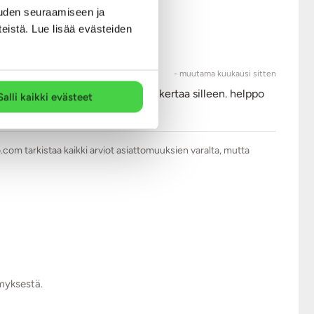
uden seuraamiseen ja
teistä. Lue lisää evästeiden
- muutama kuukausi sitten
ussin sisään ja harjoittelin pari kertaa silleen. helppo
Salli kaikki evästeet
.com tarkistaa kaikki arviot asiattomuuksien varalta, mutta
ymyksestä.