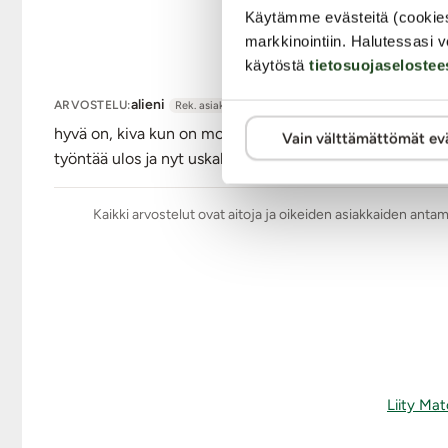
Tuote on pakattu foliopussiin, jonka toinen puoli on läp
Käytämme evästeitä (cookie
markkinointiin. Halutessasi v
Tuotetiedot:
käytöstä
tietosuojaselostee
Materiaali: Silikoni
Korkeus: 8,2 cm
alieni
ARVOSTELU:
Rek. asiakas
Leveys max. 6,5 cm
hyvä on, kiva kun on monta kokovaihtoehtoa. alkuun jännit
Vain välttämättömät ev
Paino: 190 g
työntää ulos ja nyt uskaltaa käyttää irrallaankin :)
Vesitiivis
Väri: Monivärinen
Kaikki arvostelut ovat aitoja ja oikeiden asiakkaiden anta
Lähetyspaketin koko: 20 x 11 x 9 cm
Lähetyksen paino: ~ 0.5 kg
Liity Mat