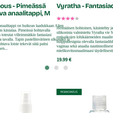
ous - Pimeässä
Vyratha - Fantasia
va anaalitappi, M
naalitappi on huikean laadukkaan Alien
Helmiäisen hohtoinen, käsintehty j
n käsialaa. Pimeässä hohtavalla
silikonista valmistettu Vyratha vie 
a toteutat villeimmätkin fantasiasi
entisaikojen lohikäärmeiden maailm
a tavalla. Tapin pastellinvärinen ulkonäkö ja
huippudesignia olevalla fantasiadild
tava loiste tekevät siitä paitsi
vaginaa sekä anaalia nautinnollises
sen...
mielikuvitusmaailmaasi täydellisesti
19.99 €
YKSINOIKEUS