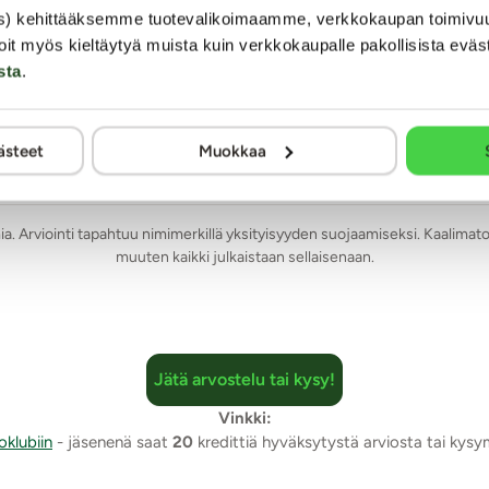
inäkyvä.
2 tähtiarvostelua
s) kehittääksemme tuotevalikoimaamme, verkkokaupan toimivu
(Anna oma arvio - klikkaa tähteä!)
oit myös kieltäytyä muista kuin verkkokaupalle pakollisista eväs
sta
.
ti laittaa sisään ilman mitään turvanarua, joten laitoin pakastep
ästeet
Muokkaa
mia. Arviointi tapahtuu nimimerkillä yksityisyyden suojaamiseksi. Kaalimato
muuten kaikki julkaistaan sellaisenaan.
Jätä arvostelu tai kysy!
Vinkki:
oklubiin
- jäsenenä saat
20
kredittiä hyväksytystä arviosta tai kys