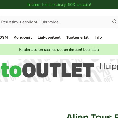
Ostoskassin kuvaus lukijalle
Ilmainen toimitus aina yli 60€ tilauksiin!
DSM
Kondomit
Liukuvoiteet
Tuotemerkit
Info
Kaalimato on saanut uuden ilmeen! Lue lisää
Alien Toys 