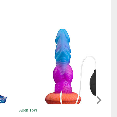
Alien Toys
Pyrest
Alien Toys