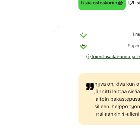
Lisää ostoskoriin
Lis
Ilm
Super
Toimitusaika-arvio ja l
hyvä on, kiva kun 
jännitti laittaa sis
laitoin pakastepussi
silleen. helppo työ
irrallaankin :) -alieni