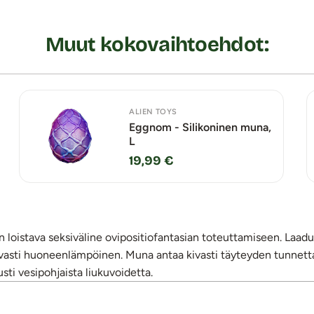
Muut kokovaihtoehdot:
ALIEN TOYS
Eggnom - Silikoninen muna,
L
19,99 €
 loistava seksiväline ovipositiofantasian toteuttamiseen. La
 kivasti huoneenlämpöinen. Muna antaa kivasti täyteyden tunnett
sti vesipohjaista liukuvoidetta.