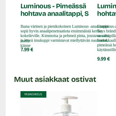
ttava
Luminous - Pimeässä
Lumin
hohtava anaalitappi, S
hohta
Ihana värinen ja pienikokoinen Luminous -anaalitappi
Luminous-a
sopii hyvin anaalipenetraatiota ensimmäistä kertaa
Toys brändi
kokeileville. Kimmoisa ja pehmeä pinta, joustava varsi
anaalitapill
ta ja fiilistä
ja leveä imukuppi varmistavat miellyttävän nautinnon.
laadukkaall
äällä monivärisellä
pimeässä hoh
 yhteisiin hetkiinne
7.99 €
käytännölli
9.99 €
Muut asiakkaat ostivat
YKSINOIKEUS