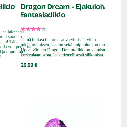
Fantas
dildo
Dragon Dream - Ejakuloiva
fantasiadildo
Käsityön val
sopii käytett
a laadukkaasta
vaginapenetra
Sinut suoraan
Tämä huikea hieromasauva yhdistää villin
turvakanta. 
aan! Tällä
mielikuvituksen, laadun sekä huippuluokan muotoilun.
tavalla ja n
olla voit penetroida
Upeanvärinen Dragon Dream-dildo on valmistettu
uppotumalla
ti ja uppoutua
korkealaatuisesta, lääketieteellisestä silikonista...
!
23.99 €
29.99 €