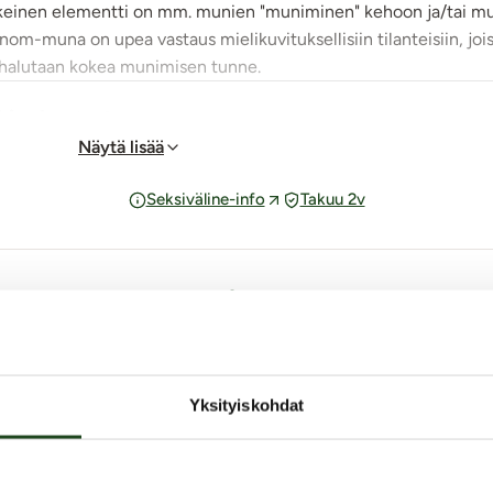
skeinen elementti on mm. munien "muniminen" kehoon ja/tai m
om-muna on upea vastaus mielikuvituksellisiin tilanteisiin, joi
n halutaan kokea munimisen tunne.
kiva hautoa!
sa ja lihaisan tuntuinen ja antaa ihanan täyteyden tunteen v
Näytä lisää
una olevaa käpyä. Munan värimaailma on helmiäishohtoinen ja k
skuvista. Munassa päävärinä on lila mutta siinä on myös kultaa, 
Seksiväline-info
Takuu 2v
 painaa 190 grammaa. Näin pienikokoista munaa voidaan hautoa va
sekä vesitiivis tuote.
ut tuotteelle Alien Toys Eggnom 
4.5
Yksityiskohdat
teita. Pese muna miedolla saippuavedellä ja desinfioi tarvittaess
 nukkaamattomalla liinalla.