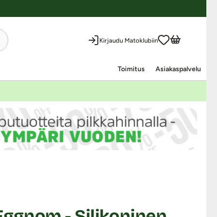
Kirjaudu Matoklubiin
Toimitus
Asiakaspalvelu
Eggnom - Silikoninen