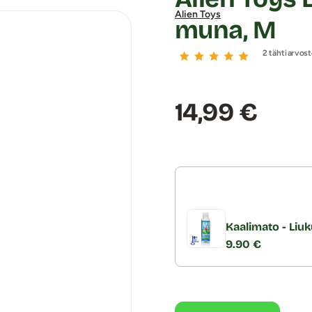
Alien Toys
muna, M
2 tähtiarvost
Hinta:
14,99 €
Kaalimato - Liuk
9.90 €