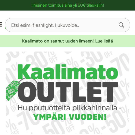
Ostoskassin kuvaus lukijalle
Ilmainen toimitus aina yli 60€ tilauksiin!
Kaalimato on saanut uuden ilmeen! Lue lisää