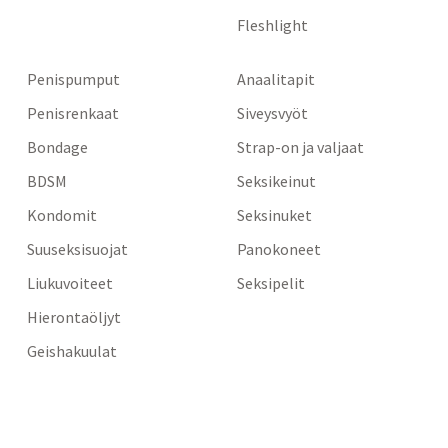
Fleshlight
Penispumput
Anaalitapit
Penisrenkaat
Siveysvyöt
Bondage
Strap-on ja valjaat
BDSM
Seksikeinut
Kondomit
Seksinuket
Suuseksisuojat
Panokoneet
Liukuvoiteet
Seksipelit
Hierontaöljyt
Geishakuulat