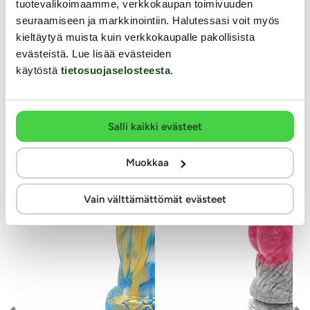
tuotevalikoimaamme, verkkokaupan toimivuuden
19.99 €
47.99 €
seuraamiseen ja markkinointiin. Halutessasi voit myös
kieltäytyä muista kuin verkkokaupalle pakollisista
evästeistä. Lue lisää evästeiden
Muut asiakkaat ostivat
käytöstä
tietosuojaselosteesta
.
Salli kaikki evästeet
Muokkaa
Vain välttämättömät evästeet