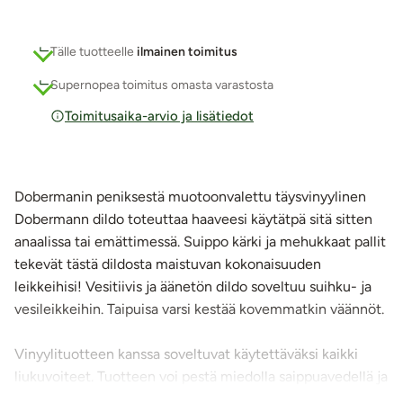
Tälle tuotteelle
ilmainen toimitus
Supernopea toimitus omasta varastosta
Toimitusaika-arvio ja lisätiedot
Dobermanin peniksestä muotoonvalettu täysvinyylinen
Dobermann dildo toteuttaa haaveesi käytätpä sitä sitten
anaalissa tai emättimessä. Suippo kärki ja mehukkaat pallit
tekevät tästä dildosta maistuvan kokonaisuuden
leikkeihisi! Vesitiivis ja äänetön dildo soveltuu suihku- ja
vesileikkeihin. Taipuisa varsi kestää kovemmatkin väännöt.
Vinyylituotteen kanssa soveltuvat käytettäväksi kaikki
liukuvoiteet. Tuotteen voi pestä miedolla saippuavedellä ja
desinfioida erotiikkavälineille valmistetuilla