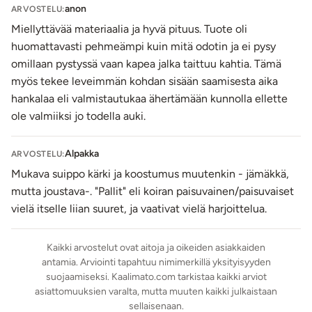
anon
ARVOSTELU:
Miellyttävää materiaalia ja hyvä pituus. Tuote oli
huomattavasti pehmeämpi kuin mitä odotin ja ei pysy
omillaan pystyssä vaan kapea jalka taittuu kahtia. Tämä
myös tekee leveimmän kohdan sisään saamisesta aika
hankalaa eli valmistautukaa ähertämään kunnolla ellette
ole valmiiksi jo todella auki.
Alpakka
ARVOSTELU:
Mukava suippo kärki ja koostumus muutenkin - jämäkkä,
mutta joustava-. "Pallit" eli koiran paisuvainen/paisuvaiset
vielä itselle liian suuret, ja vaativat vielä harjoittelua.
Kaikki arvostelut ovat aitoja ja oikeiden asiakkaiden
antamia. Arviointi tapahtuu nimimerkillä yksityisyyden
suojaamiseksi. Kaalimato.com tarkistaa kaikki arviot
asiattomuuksien varalta, mutta muuten kaikki julkaistaan
sellaisenaan.