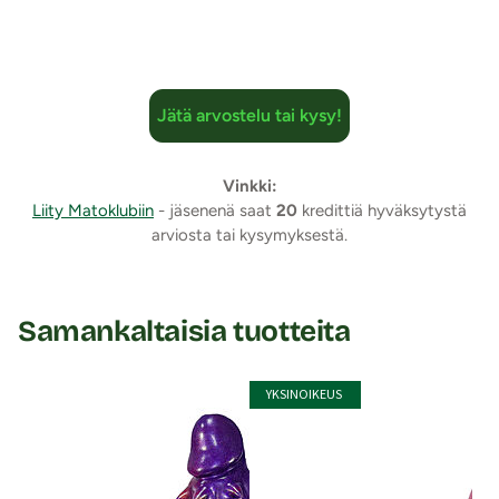
Jätä arvostelu tai kysy!
Vinkki:
Liity Matoklubiin
- jäsenenä saat
20
kredittiä hyväksytystä
arviosta tai kysymyksestä.
Samankaltaisia tuotteita
YKSINOIKEUS