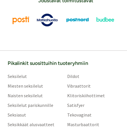
Joustavat toimitustavat
Pikalinkit suosittuihin tuoteryhmiin
Seksilelut
Dildot
Miesten seksilelut
Vibraattorit
Naisten seksilelut
Klitoriskiihottimet
Seksilelut pariskunnille
Satisfyer
Seksiasut
Tekovaginat
Seksikkäät alusvaatteet
Masturbaattorit