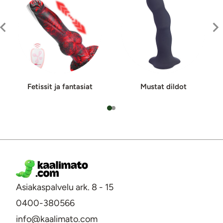
Fetissit ja fan­ta­si­at
Mustat dildot
Asiakaspalvelu ark. 8 - 15
0400-380566
info@kaalimato.com