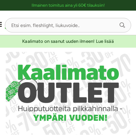
Ostoskassin kuvaus lukijalle
Ilmainen toimitus aina yli 60€ tilauksiin!
Kaalimato on saanut uuden ilmeen! Lue lisää