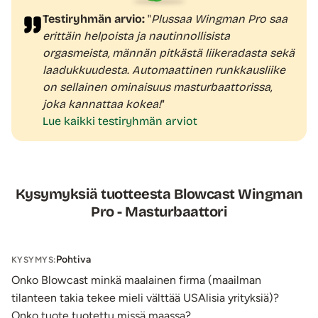
Laadukas Wingman Pro -kone sopii miehille, jotka
Testiryhmän arvio:
"
Plussaa Wingman Pro saa
kaipaavat masturbaatioon helppoutta, nopeaa
erittäin helpoista ja nautinnollisista
edestakaista liikettä ja/tai värinää sekä suloista lämpöä.
orgasmeista, männän pitkästä liikeradasta sekä
Koneen mäntä liikkuu yhteensä kahdeksalla erilaisella
laadukkuudesta. Automaattinen runkkausliike
tavalla
. Neljä ensimmäistä yltävät nopeuteen, jota omalla
on sellainen ominaisuus masturbaattorissa,
kädellä on vaikea ylläpitää pidempiä aikoja. Seuraavat neljä
joka kannattaa kokea!
"
ohjelmaa koostuvat erilaisista, rytmisistä ohjelmista, joissa
Lue kaikki testiryhmän arviot
mäntä liikkuu nopeasti, pitäen lyhyen tauon ja jatkaen
jälleen samalla tahdilla. Laitteen edestakaisia liikeohjelmia
säädetään kätevästi käsikahvan yläpuolella olevasta
painikkeesta vain peukaloa käyttäen.
Kysymyksiä tuotteesta Blowcast Wingman
Insertin sisään on upotettu kuulavibraattori
,
joka
Pro - Masturbaattori
värisyttää tunnelia kymmenellä (10) erilaisella tavalla
.
Kolme (3) ensimmäistä värinäohjelmaa ovat tasaisia,
Pohtiva
asteittain voimistuvia värinöitä. Loput seitsemän (7)
KYSYMYS:
värinäohjelmaa sykkivät ja pulsoivat jännittävillä tavoilla
Onko Blowcast minkä maalainen firma (maailman
stimuloiden penistä nautinnollisesti.
tilanteen takia tekee mieli välttää USAlisia yrityksiä)?
Insertin seinämiin on upotettu lämmityslevy
,
joka
Onko tuote tuotettu missä maassa?