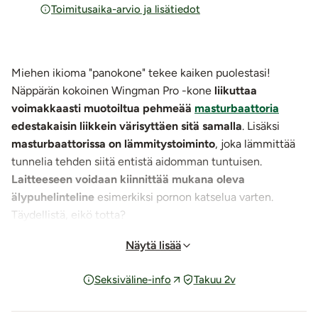
Toimitusaika-arvio ja lisätiedot
Miehen ikioma "panokone" tekee kaiken puolestasi!
Näppärän kokoinen Wingman Pro -kone
liikuttaa
voimakkaasti muotoiltua pehmeää
masturbaattoria
edestakaisin liikkein
värisyttäen sitä samalla
. Lisäksi
masturbaattorissa on lämmitystoiminto
, joka lämmittää
tunnelia tehden siitä entistä aidomman tuntuisen.
Laitteeseen voidaan kiinnittää mukana oleva
älypuhelinteline
esimerkiksi pornon katselua varten.
Täydellistä, eikö totta?
Näytä lisää
Ota käsikahvoista kiinni, paina nappia ja nauti!
Näppärän kokoisessa (pituus: n. 13 cm) "panokoneessa" on
Seksiväline-info
Takuu 2v
käsikahvat sekä keskellä liikkuva mäntä. Männässä kiinni
olevan kirkkaan, kovamuovisen kotelon sisällä on
voimakkaasti muotoiltu insertti, joka liikkuu edestakaisin