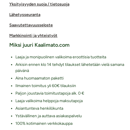
Yksityisyyden suoja / tietosuoja
Lähetysseuranta
Saavutettavuusseloste
Markkinointi ja yhteistyöt
Miksi juuri Kaalimato.com
Laaja ja monipuolinen valikoima eroottisia tuotteita
Arkisin ennen klo 14 tehdyt tilaukset lähetetään vielä samana
päivänä
Aina huomaamaton paketti
Ilmainen toimitus yli 60€ tilauksiin
Paljon joustavia toimitustapoja alk. 0 €
Laaja valikoima helppoja maksutapoja
Asiantunteva henkilökunta
Ystävällinen ja auttava asiakaspalvelu
100% kotimainen verkkokauppa