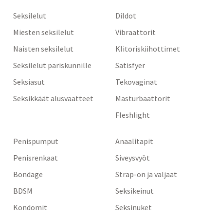
Seksilelut
Dildot
Miesten seksilelut
Vibraattorit
Naisten seksilelut
Klitoriskiihottimet
Seksilelut pariskunnille
Satisfyer
Seksiasut
Tekovaginat
Seksikkäät alusvaatteet
Masturbaattorit
Fleshlight
Penispumput
Anaalitapit
Penisrenkaat
Siveysvyöt
Bondage
Strap-on ja valjaat
BDSM
Seksikeinut
Kondomit
Seksinuket