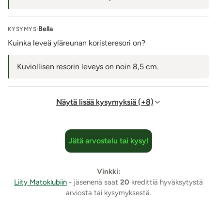
Bella
KYSYMYS:
Kuinka leveä yläreunan koristeresori on?
Kuviollisen resorin leveys on noin 8,5 cm.
Näytä lisää kysymyksiä (+8)
Jätä arvostelu tai kysy!
Vinkki:
Liity Matoklubiin
- jäsenenä saat
20
kredittiä hyväksytystä
arviosta tai kysymyksestä.