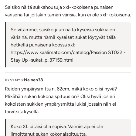
Saisiko näitä sukkahousuja xxl-kokoisena punaisen
värisenä tai joitakin tämän värisiä, kun ei ole xxl-kokoisena.
Selvitämme, saisiko juuri näitä kyseisiä sukkia eri
värisinä, mutta nämä kyseiset sukat löytyvät tällä
hetkellä punaisena koossa xxl:
https://www.kaalimato.com/catalog/Passion ST022 -
Stay Up -sukat_p_37159.html
Nainen38
KYSYMYS:
Reiden ympärysmitta n. 62cm, mikä koko olisi hyvä?
Mikähän sukan kokonaispituus on? Olisi hyvä jos eri
kokoisten sukkien ympärysmitta lukisi jossain niin ei
tarvitsisi kysellä.
Koko XL pitäisi olla sopiva. Valmistaja ei ole
ilmoittanut sukan kokonaispituutta.