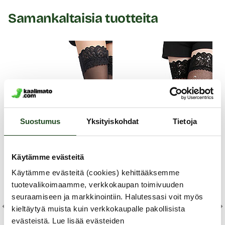
Samankaltaisia tuotteita
Suostumus
Yksityiskohdat
Tietoja
Käytämme evästeitä
Käytämme evästeitä (cookies) kehittääksemme
tuotevalikoimaamme, verkkokaupan toimivuuden
Oh
seuraamiseen ja markkinointiin. Halutessasi voit myös
kieltäytyä muista kuin verkkokaupalle pakollisista
St
OhYeah
OhYeah
evästeistä. Lue lisää evästeiden