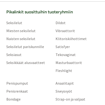
Pikalinkit suosittuihin tuoteryhmiin
Seksilelut
Dildot
Miesten seksilelut
Vibraattorit
Naisten seksilelut
Klitoriskiihottimet
Seksilelut pariskunnille
Satisfyer
Seksiasut
Tekovaginat
Seksikkäät alusvaatteet
Masturbaattorit
Fleshlight
Penispumput
Anaalitapit
Penisrenkaat
Siveysvyöt
Bondage
Strap-on ja valjaat