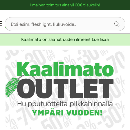
Ostoskassin kuvaus lukijalle
Ilmainen toimitus aina yli 60€ tilauksiin!
Kaalimato on saanut uuden ilmeen! Lue lisää