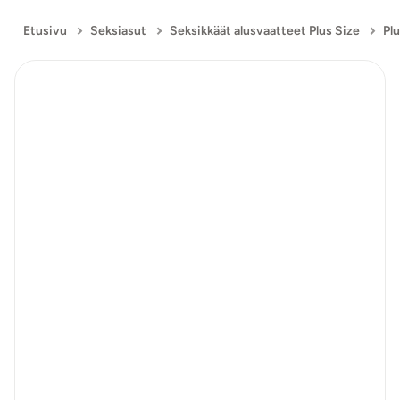
Etusivu
Seksiasut
Seksikkäät alusvaatteet Plus Size
Pl