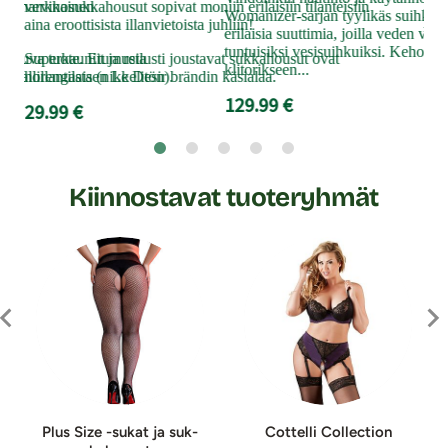
käy
is ja harvinainen
verkkosukkahousut sopivat moniin erilaisiin tilanteisiin
Womanizer-sarjan tyylikäs suihkup
rask
aina eroottisista illanvietoista juhliin!
erilaisia suuttimia, joilla veden virt
tuntuisiksi vesisuihkuiksi. Kehon ero
9.9
kuivuva tuote. Etumusta
Superkauniit ja reilusti joustavat sukkahousut ovat
klitorikseen...
metallirengasta (nikkelitön).
hollantilaisen Le Desir brändin käsialaa.
129.99 €
29.99 €
Kiinnostavat tuoteryhmät
Plus Size -sukat ja suk­
Cot­tel­li Col­lec­tion