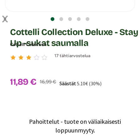
Cottelli Collection Deluxe - Stay
Up -sukat saumalla
Cottelli Collection
17 tähtiarvostelua
Alennushinta:
11,89 €
Normaalihinta:
16,99 €
Säästät
5.10€ (30%)
Pahoittelut - tuote on väliaikaisesti
loppuunmyyty.