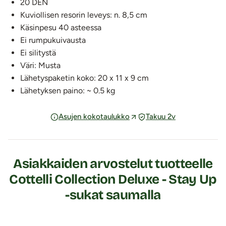
20 DEN
Kuviollisen resorin leveys: n. 8,5 cm
Käsinpesu 40 asteessa
Ei rumpukuivausta
Ei silitystä
Väri: Musta
Lähetyspaketin koko: 20 x 11 x 9 cm
Lähetyksen paino: ~ 0.5 kg
Asujen kokotaulukko
Takuu 2v
Asiakkaiden arvostelut tuotteelle
Cottelli Collection Deluxe - Stay Up
-sukat saumalla