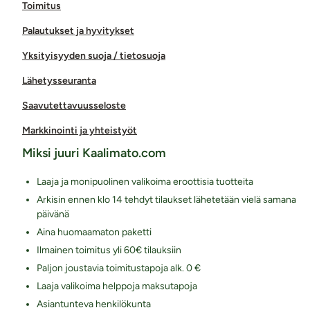
Toimitus
Palautukset ja hyvitykset
Yksityisyyden suoja / tietosuoja
Lähetysseuranta
Saavutettavuusseloste
Markkinointi ja yhteistyöt
Miksi juuri Kaalimato.com
Laaja ja monipuolinen valikoima eroottisia tuotteita
Arkisin ennen klo 14 tehdyt tilaukset lähetetään vielä samana
päivänä
Aina huomaamaton paketti
Ilmainen toimitus yli 60€ tilauksiin
Paljon joustavia toimitustapoja alk. 0 €
Laaja valikoima helppoja maksutapoja
Asiantunteva henkilökunta