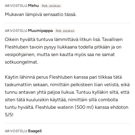
Mehu
ARVOSTELU:
Rek. asiakas
Mukavan lämpivä sensaatio tässä.
Muumipappa
ARVOSTELU:
Rek. asiakas
Oikein hyvältä tuntuva lämmittävä litkun lisä. Tavallisen
Fleshluben tavoin pysyy liukkaana todella pitkään ja on
vesipohjainen, mutta sen kautta myös saa ne samat
sotkuongelmat.
Käytin lähinnä perus Fleshluben kanssa pari tilkkaa tätä
taskumattiin sekaan, nimittäin pelkisteen liian vetistä, eikä
tunnu antavan yhtä paljoa liukua. Tuntuu kylläkin siltä, että
siten tätä kuuluisikin käyttää, nimittäin sillä combolla
tuntu hyvältä. Fleshlube waterin (500 ml) kanssa ehdoton
5/5!
Baageli
ARVOSTELU: