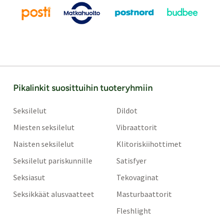
Pikalinkit suosittuihin tuoteryhmiin
Seksilelut
Dildot
Miesten seksilelut
Vibraattorit
Naisten seksilelut
Klitoriskiihottimet
Seksilelut pariskunnille
Satisfyer
Seksiasut
Tekovaginat
Seksikkäät alusvaatteet
Masturbaattorit
Fleshlight