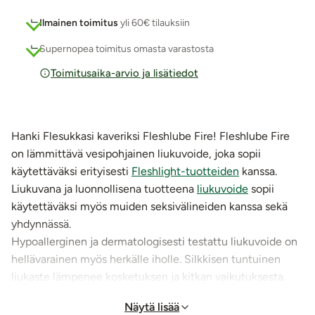
Ilmainen toimitus
yli 60€ tilauksiin
Supernopea toimitus omasta varastosta
Toimitusaika-arvio ja lisätiedot
Hanki Flesukkasi kaveriksi Fleshlube Fire! Fleshlube Fire
on lämmittävä vesipohjainen liukuvoide, joka sopii
käytettäväksi erityisesti
Fleshlight-tuotteiden
kanssa.
Liukuvana ja luonnollisena tuotteena
liukuvoide
sopii
käytettäväksi myös muiden seksivälineiden kanssa sekä
yhdynnässä.
Hypoallerginen ja dermatologisesti testattu liukuvoide on
hellävarainen myös herkälle iholle. Silkkisen tuntuinen
liukaste lämpenee kosketuksen ja kitkan vaikutuksesta.
Hajusteeton, mauton, väritön ja liukuvan ominaisuutensa
Näytä lisää
pitkään säilyttävä tuote.