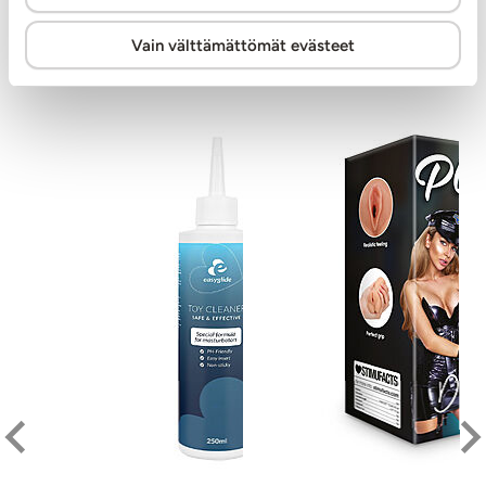
Vain välttämättömät evästeet
Muut asiakkaat ostivat
S-L
Fr