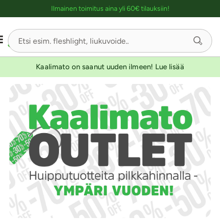
Ostoskassin kuvaus lukijalle
Ilmainen toimitus aina yli 60€ tilauksiin!
Kaalimato on saanut uuden ilmeen! Lue lisää