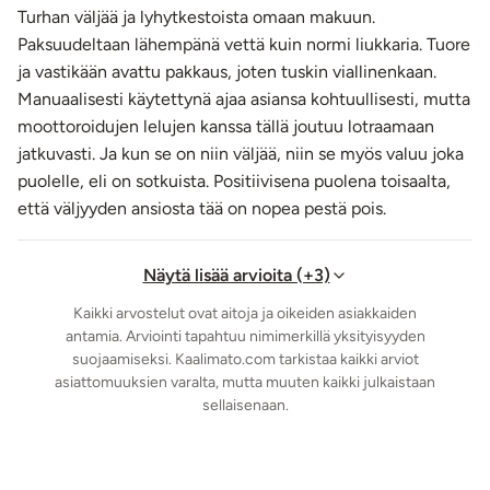
Turhan väljää ja lyhytkestoista omaan makuun.
Paksuudeltaan lähempänä vettä kuin normi liukkaria. Tuore
ja vastikään avattu pakkaus, joten tuskin viallinenkaan.
Manuaalisesti käytettynä ajaa asiansa kohtuullisesti, mutta
moottoroidujen lelujen kanssa tällä joutuu lotraamaan
jatkuvasti. Ja kun se on niin väljää, niin se myös valuu joka
puolelle, eli on sotkuista. Positiivisena puolena toisaalta,
että väljyyden ansiosta tää on nopea pestä pois.
Näytä lisää arvioita (+3)
Kaikki arvostelut ovat aitoja ja oikeiden asiakkaiden
antamia. Arviointi tapahtuu nimimerkillä yksityisyyden
suojaamiseksi. Kaalimato.com tarkistaa kaikki arviot
asiattomuuksien varalta, mutta muuten kaikki julkaistaan
sellaisenaan.