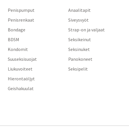
Penispumput
Anaalitapit
Penisrenkaat
Siveysvyöt
Bondage
Strap-on ja valjaat
BDSM
Seksikeinut
Kondomit
Seksinuket
Suuseksisuojat
Panokoneet
Liukuvoiteet
Seksipelit
Hierontaöljyt
Geishakuulat