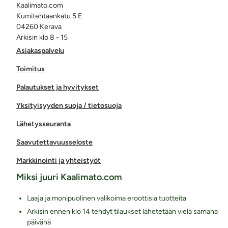
Kaalimato.com
Kumitehtaankatu 5 E
04260 Kerava
Arkisin klo 8 - 15
Asiakaspalvelu
Toimitus
Palautukset ja hyvitykset
Yksityisyyden suoja / tietosuoja
Lähetysseuranta
Saavutettavuusseloste
Markkinointi ja yhteistyöt
Miksi juuri Kaalimato.com
Laaja ja monipuolinen valikoima eroottisia tuotteita
Arkisin ennen klo 14 tehdyt tilaukset lähetetään vielä samana
päivänä