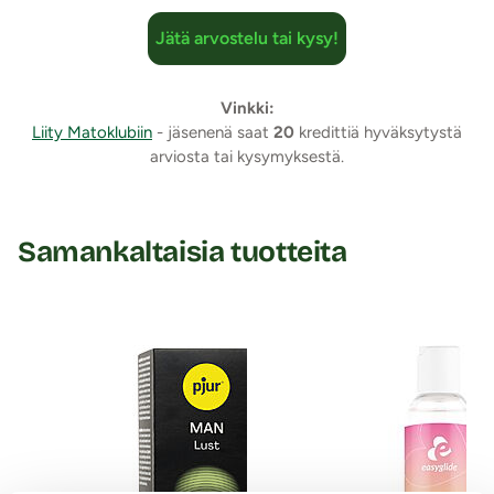
Jätä arvostelu tai kysy!
Vinkki:
Liity Matoklubiin
- jäsenenä saat
20
kredittiä hyväksytystä
arviosta tai kysymyksestä.
Samankaltaisia tuotteita