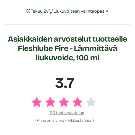
Säilyy avattuna 12 kk.
Takuu 2v
Liukuvoiteen valintaopas
Tuotetiedot:
Vesipohjainen
Ominaisuudet: Lämmittävä, tuoksuton, mauton, väritön
Asiakkaiden arvostelut tuotteelle
Koko: 100 ml
Fleshlube Fire - Lämmittävä
Ainesosat (ingredients): Propylene Glycol, Glycerin,
liukuvoide, 100 ml
Aqua, Mel Extract, Potassium Sorbate.
Lähetyspaketin koko: 20 x 11 x 9 cm
Lähetyksen paino: ~ 0.5 kg
3.7
20 tähtiarvostelua
(Anna oma arvio - klikkaa tähteä!)