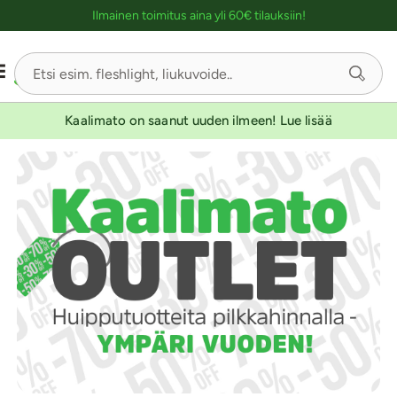
Ostoskassin kuvaus lukijalle
Ilmainen toimitus aina yli 60€ tilauksiin!
Kaalimato on saanut uuden ilmeen! Lue lisää