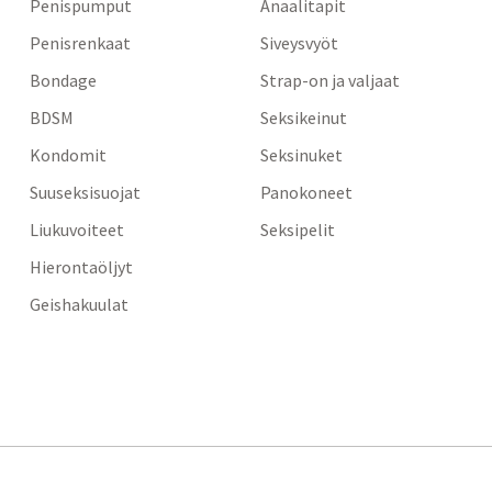
Penispumput
Anaalitapit
Penisrenkaat
Siveysvyöt
Bondage
Strap-on ja valjaat
BDSM
Seksikeinut
Kondomit
Seksinuket
Suuseksisuojat
Panokoneet
Liukuvoiteet
Seksipelit
Hierontaöljyt
Geishakuulat