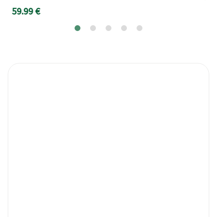
24
59.99 €