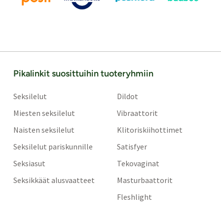
Pikalinkit suosittuihin tuoteryhmiin
Seksilelut
Dildot
Miesten seksilelut
Vibraattorit
Naisten seksilelut
Klitoriskiihottimet
Seksilelut pariskunnille
Satisfyer
Seksiasut
Tekovaginat
Seksikkäät alusvaatteet
Masturbaattorit
Fleshlight