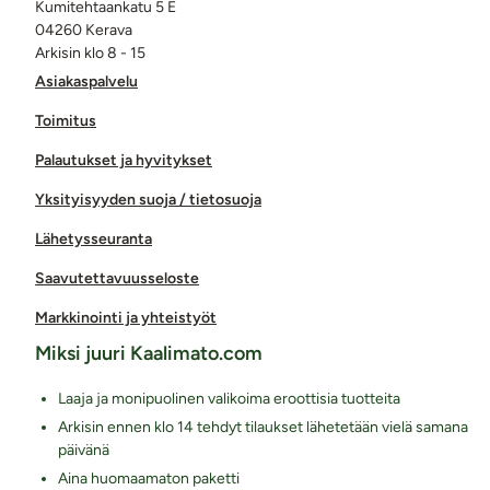
Kumitehtaankatu 5 E
04260 Kerava
Arkisin klo 8 - 15
Asiakaspalvelu
Toimitus
Palautukset ja hyvitykset
Yksityisyyden suoja / tietosuoja
Lähetysseuranta
Saavutettavuusseloste
Markkinointi ja yhteistyöt
Miksi juuri Kaalimato.com
Laaja ja monipuolinen valikoima eroottisia tuotteita
Arkisin ennen klo 14 tehdyt tilaukset lähetetään vielä samana
päivänä
Aina huomaamaton paketti