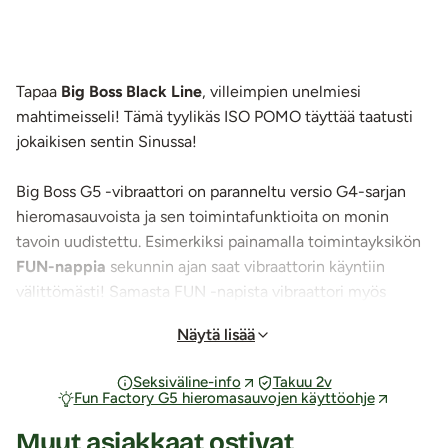
Tapaa
Big Boss Black Line
, villeimpien unelmiesi
mahtimeisseli! Tämä tyylikäs ISO POMO täyttää taatusti
jokaikisen sentin Sinussa!
Big Boss G5 -vibraattori on paranneltu versio G4-sarjan
hieromasauvoista ja sen toimintafunktioita on monin
tavoin uudistettu. Esimerkiksi painamalla toimintayksikön
FUN-nappia
sekunnin ajan saat vibraattorin käyntiin
välittömästi! Samasta FUN -napista vibraattori myös
sammutetaan painamalla 1 sekunti FUN -nappia pohjaan.
Näytä lisää
Tämä QuickSTOP -näppäin tekee
vibraattorin
käytöstä
entistä helpompaa ja miellyttävämpää!
Seksiväline-info
Takuu 2v
Fun Factory G5 hieromasauvojen käyttöohje
Vesitiiviinä
tuotteena voit käyttää tätä maan mainionta
Muut asiakkaat ostivat
ISOA POMOA vaikka kylvyssä!
25% voimakkaammalla