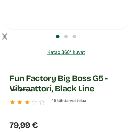
Katso 360° kuvat
Fun Factory Big Boss G5 -
Vibraattori, Black Line
Fun Factory
45 tähtiarvostelua
Hinta:
79,99 €