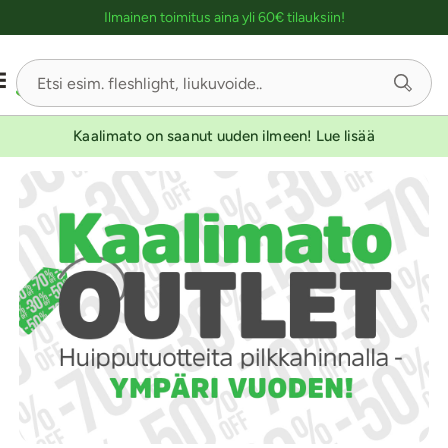
Ostoskassin kuvaus lukijalle
Ilmainen toimitus aina yli 60€ tilauksiin!
Kaalimato on saanut uuden ilmeen! Lue lisää