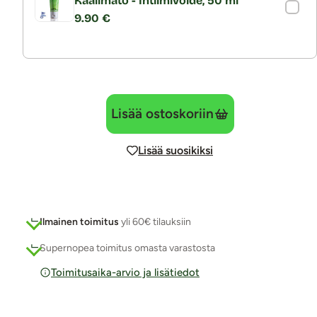
Kaalimato - Intiimivoide, 50 ml
9.90 €
Lisää ostoskoriin
Lisää suosikiksi
Ilmainen toimitus
yli 60€ tilauksiin
Supernopea toimitus omasta varastosta
Toimitusaika-arvio ja lisätiedot