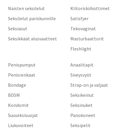
Naisten seksilelut
Klitoriskiihottimet
Seksilelut pariskunnille
Satisfyer
Seksiasut
Tekovaginat
Seksikkäät alusvaatteet
Masturbaattorit
Fleshlight
Penispumput
Anaalitapit
Penisrenkaat
Siveysvyöt
Bondage
Strap-on ja valjaat
BDSM
Seksikeinut
Kondomit
Seksinuket
Suuseksisuojat
Panokoneet
Liukuvoiteet
Seksipelit