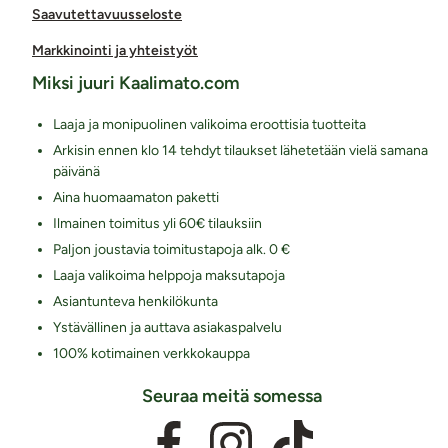
Saavutettavuusseloste
Markkinointi ja yhteistyöt
Miksi juuri Kaalimato.com
Laaja ja monipuolinen valikoima eroottisia tuotteita
Arkisin ennen klo 14 tehdyt tilaukset lähetetään vielä samana
päivänä
Aina huomaamaton paketti
Ilmainen toimitus yli 60€ tilauksiin
Paljon joustavia toimitustapoja alk. 0 €
Laaja valikoima helppoja maksutapoja
Asiantunteva henkilökunta
Ystävällinen ja auttava asiakaspalvelu
100% kotimainen verkkokauppa
Seuraa meitä somessa