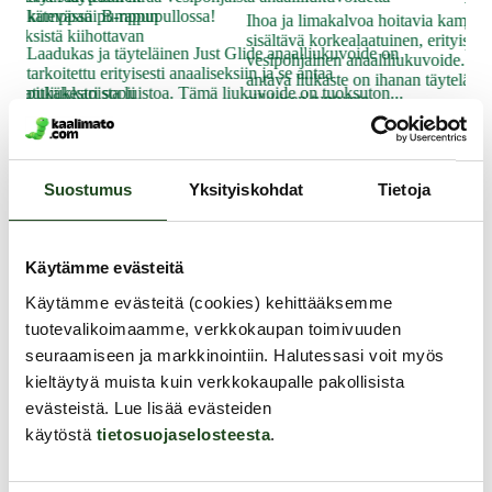
ves
linen kumppani B-rapun
kätevässä pumppupullossa!
Ihoa ja limakalvoa hoitavia kamomil
ana
puseksistä kiihottavan
sisältävä korkealaatuinen, erityisesti
hoi
Laadukas ja täyteläinen Just Glide anaalliukuvoide on
vesipohjainen anaaliliukuvoide. Pit
tarkoitettu erityisesti anaaliseksiin ja se antaa
19
antava liukaste on ihanan täyteläistä
 laatuliukkari sopii
pitkäkestoista luistoa. Tämä liukuvoide on tuoksuton...
silkkisen tuntuista.
den lisää nautintoa.
24.99 €
19.99 €
Suostumus
Yksityiskohdat
Tietoja
Muut asiakkaat ostivat
Käytämme evästeitä
Käytämme evästeitä (cookies) kehittääksemme
tuotevalikoimaamme, verkkokaupan toimivuuden
seuraamiseen ja markkinointiin. Halutessasi voit myös
kieltäytyä muista kuin verkkokaupalle pakollisista
evästeistä. Lue lisää evästeiden
käytöstä
tietosuojaselosteesta
.