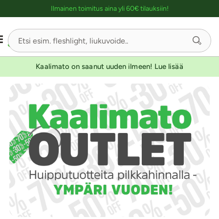
Ostoskassin kuvaus lukijalle
Ilmainen toimitus aina yli 60€ tilauksiin!
Kaalimato on saanut uuden ilmeen! Lue lisää