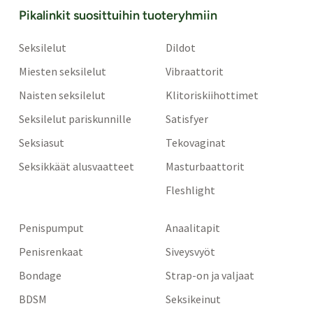
Pikalinkit suosittuihin tuoteryhmiin
Seksilelut
Dildot
Miesten seksilelut
Vibraattorit
Naisten seksilelut
Klitoriskiihottimet
Seksilelut pariskunnille
Satisfyer
Seksiasut
Tekovaginat
Seksikkäät alusvaatteet
Masturbaattorit
Fleshlight
Penispumput
Anaalitapit
Penisrenkaat
Siveysvyöt
Bondage
Strap-on ja valjaat
BDSM
Seksikeinut