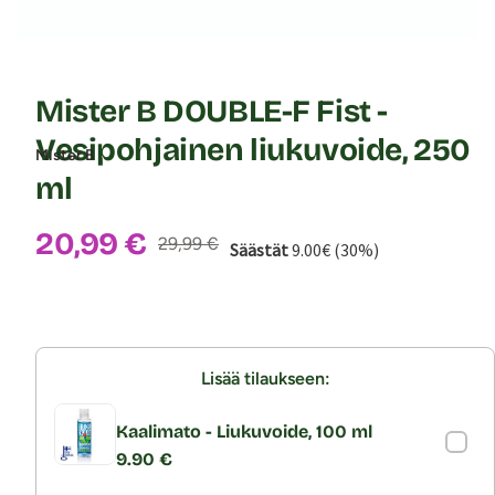
Mister B DOUBLE-F Fist -
Vesipohjainen liukuvoide, 250
Mister B
ml
Alennushinta:
20,99 €
Normaalihinta:
29,99 €
Säästät
9.00€ (30%)
Lisää tilaukseen:
Kaalimato - Liukuvoide, 100 ml
9.90 €