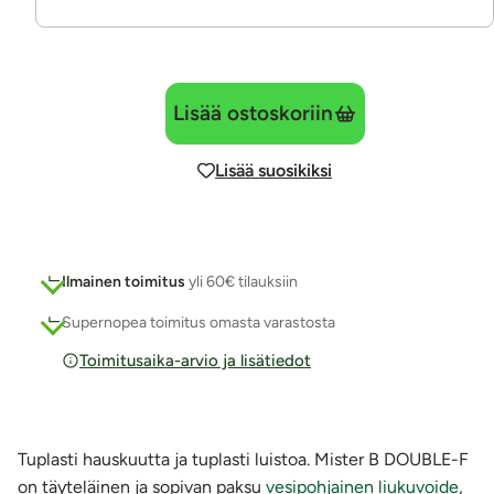
Lisää ostoskoriin
Lisää suosikiksi
Ilmainen toimitus
yli 60€ tilauksiin
Supernopea toimitus omasta varastosta
Toimitusaika-arvio ja lisätiedot
Tuplasti hauskuutta ja tuplasti luistoa. Mister B DOUBLE-F
on täyteläinen ja sopivan paksu
vesipohjainen liukuvoide
,