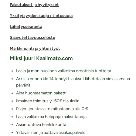
Palautukset ja hyvitykset
Yksityisyyden suoja / tietosuoja
Lähetysseuranta
Saavutettavuusseloste
Markkinointi ja yhteistyöt
Miksi juuri Kaalimato.com
Laaja ja monipuolinen valikoima eroottisia tuotteita
Arkisin ennen klo 14 tehdyt tilaukset lähetetään vielä samana
päivänä
Aina huomaamaton paketti
Ilmainen toimitus yli 60€ tilauksiin
Paljon joustavia toimitustapoja alk. 0 €
Laaja valikoima helppoja maksutapoja
Asiantunteva henkilökunta
Ystävällinen ja auttava asiakaspalvelu