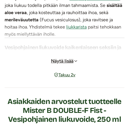
joka liukuu todella pitkään ilman tahmaamista. Se
sisältää
aloe veraa
, joka kosteuttaa ja rauhoittaa ihoa, sekä
merileväuutetta
(Fucus vesiculosus), joka ravitsee ja
hoitaa ihoa. Yhdistelmä tekee
liukkarista
paitsi tehokkaan
myös miellyttävän iholle.
Vesipohjainen liukuvoide kaikenlaiseen seksiin ja
hierontaan
DOUBLE-F -liukuvoide sopii erinomaisesti sooloiluun sekä
Näytä lisää
emätin- ja anaaliseksiin. Sen täyteläinen koostumus ja
Takuu 2v
pitkä liukuvuus toimivat erinomaisesti pitkäkestoisessa
seksissä, fistauksessa ja isojen seksivälineiden
seurana. Pehmeä ja helposti levittyvä koostumus tekee
tästä liukuvoiteesta erinomaisen myös koko vartalon
Asiakkaiden arvostelut tuotteelle
hierontaan ja rentoihin suihkuleikkeihin. Tuote jättää ihon
Mister B DOUBLE-F Fist -
silkkisen tuntuiseksi ilman rasvaisuutta.
Vesipohjainen liukuvoide, 250 ml
Helppo ja käytännöllinen käyttää