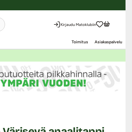
Kirjaudu Matoklubiin
Toimitus
Asiakaspalvelu
 Värisevä anaalitappi,