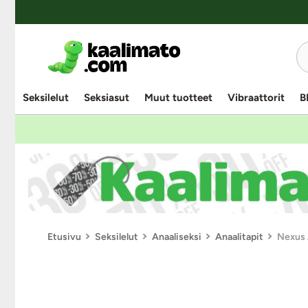
Seksilelut
Seksiasut
Muut tuotteet
Vibraattorit
B
Etusivu
Seksilelut
Anaaliseksi
Anaalitapit
Nexus A