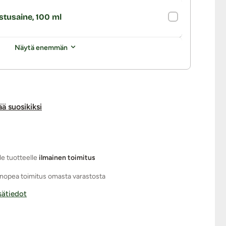
stusaine, 100 ml
Näytä enemmän
ää suosikiksi
le tuotteelle
ilmainen toimitus
nopea toimitus omasta varastosta
isätiedot