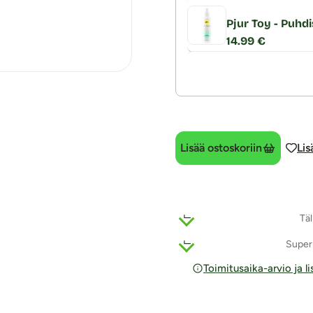
Pjur Toy - Puhdi
14.99 €
Lisää ostoskoriin
Lis
Täl
Super
Toimitusaika-arvio ja l