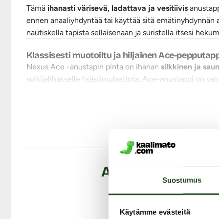
Tämä
ihanasti värisevä, ladattava ja vesitiivis
anustapp
ennen anaaliyhdyntää tai käyttää sitä emätinyhdynnän a
nautiskella tapista sellaisenaan ja suristella itsesi hekum
Klassisesti muotoiltu ja hiljainen Ace-pepputapp
Nexus Ace -anustapin pinta on ihanan
silkkinen ja sa
sulkijalihakselle lisästimulaatiota. Ace-anustappi on valm
mukautuu nopeasti kehon lämpöön.
Sulavasti ja klassisesti muotoillun Ace-anustapin
kärki
miellyttävästi anustapin
kapean ja taipuisan kaulan
ymp
kokonaan.
Mukavan
hiljaisella äänellä mutta tehokkaasti värisev
pulsoivaa rytmiä ja 1 aaltoileva värinäohjelma. Ohjelmia
Kaukosäätimen voi luovuttaa vaikka kumppanille ja sitte
Asiakkaiden arvos
Suostumus
Käyttöohje:
Käynnistä anustapin virta (standby-tila) painamalla 
painamalla lyhyesti joko tapin tai kaukosäätimen nä
Käytämme evästeitä