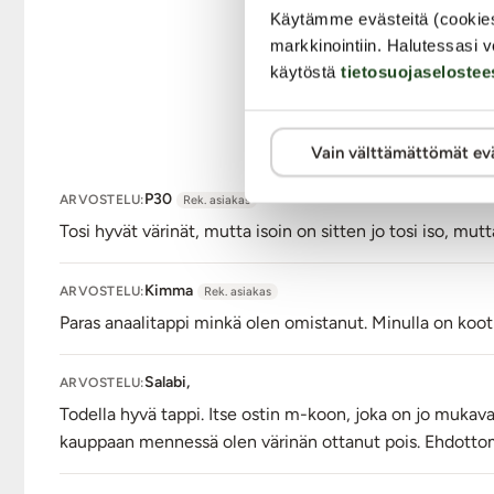
värinät kaukosäätimellä, muista lopuksi sammuttaa v
Käytämme evästeitä (cookie
Moottoroitu anustappi Nexus Ace
ladataan käteväst
markkinointiin. Halutessasi v
tapin pohjassa oleviin magneettinapoihin ja toinen p
käytöstä
tietosuojaselostee
virtanäppäimen alla palaa punainen valo ja kun akku 
Kaukosäädin ladataan mukana olevan magneettisesti k
Valon palaessa yhtäjaksoisesti, akku on täynnä. Tunni
Vain välttämättömät ev
Huom.
Jos USB-kaapelin magneettinavat eivät kiinnit
P30
ARVOSTELU:
ja aktivoi latauskaapelin magneettinavat kiinnittämä
Rek. asiakas
Käytä silikonisen tuotteen kanssa runsaasti mieleistäsi
v
Tosi hyvät värinät, mutta isoin on sitten jo tosi iso, mu
miedolla saippuavedellä ja desinfioi halutessasi erotiikka
Pakkaus sisältää Ace-anustapin, kaukosäätimen, USB-lata
Kimma
ARVOSTELU:
Rek. asiakas
Paras anaalitappi minkä olen omistanut. Minulla on koo
Tuotetiedot:
Materiaali: Silikoni
Salabi,
ARVOSTELU:
Moottori: 6 värinäohjelmaa. Säädetään langattoman 
Todella hyvä tappi. Itse ostin m-koon, joka on jo mukav
Toimii: Ladataan magneettisesti kiinnittyvän USB-ka
kauppaan mennessä olen värinän ottanut pois. Ehdottoma
Latausaika: n. 80 min.
Toiminta-aika täydellä akulla: n. 80 min.