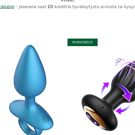
Vinkki:
oklubiin
- jäsenenä saat
20
kredittiä hyväksytystä arviosta tai kys
YKSINOIKEUS