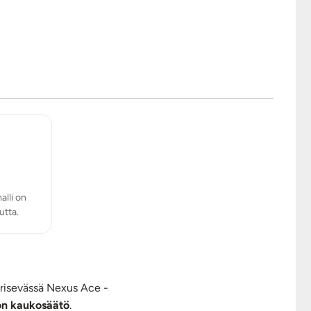
lli on
utta.
Värisevässä Nexus Ace -
ton kaukosäätö
.