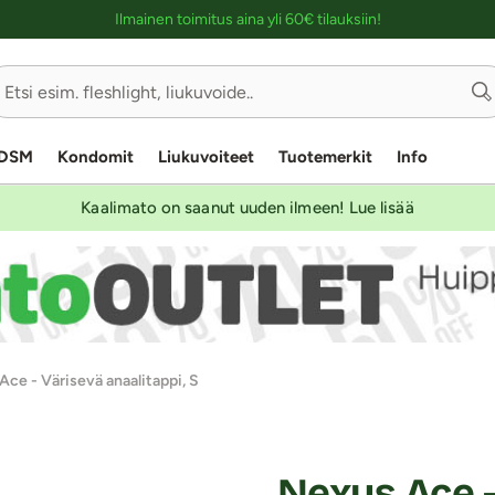
Ostoskassin kuvaus lukijalle
Ilmainen toimitus aina yli 60€ tilauksiin!
DSM
Kondomit
Liukuvoiteet
Tuotemerkit
Info
Kaalimato on saanut uuden ilmeen! Lue lisää
ce - Värisevä anaalitappi, S
Nexus Ace -