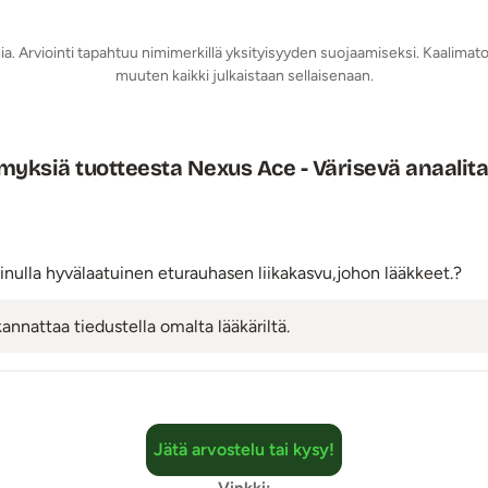
tyvän USB-kaapelin avulla. Huom. USB-adapteri ei sisälly pakka
mia. Arviointi tapahtuu nimimerkillä yksityisyyden suojaamiseksi. Kaalimato
n)
muuten kaikki julkaistaan sellaisenaan.
yksiä tuotteesta Nexus Ace - Värisevä anaalita
inulla hyvälaatuinen eturauhasen liikakasvu,johon lääkkeet.?
nattaa tiedustella omalta lääkäriltä.
Jätä arvostelu tai kysy!