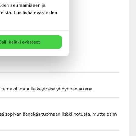
uden seuraamiseen ja
pää napsautetaan kiinni
teistä. Lue lisää evästeiden
 Latauksen aikana
en alla vilkkuu valo.
Salli kaikki evästeet
, puhdista napojen pinnat
oleton pestä. Pese tuote
 tämä oli minulla käytössä yhdynnän aikana.
essä sopivan äänekäs tuomaan lisäkiihotusta, mutta esim