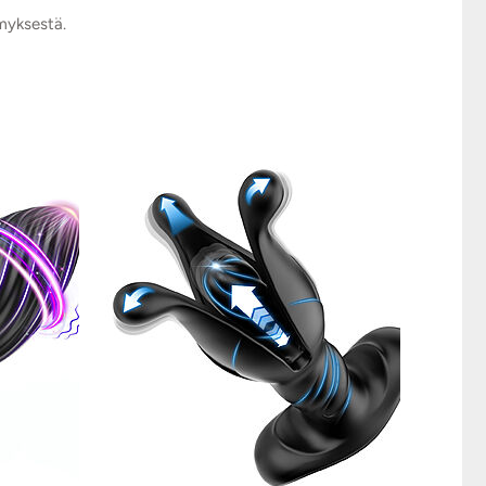
ymyksestä.
Nanma