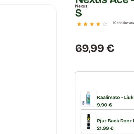
Nexus
S
10 tähtiarvo
Hinta:
69,99 €
Kaalimato - Liuk
9.90 €
Pjur Back Door M
21.99 €