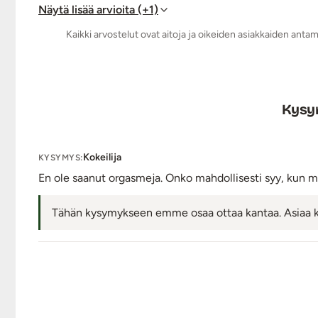
Kaukosäädin toimii: Ladataan magneettisesti kiinnit
Näytä lisää arvioita (+1)
Kaukosäätimen kantama: jopa 15 m
Kaikki arvostelut ovat aitoja ja oikeiden asiakkaiden anta
Vesitiivis 1 metriin asti (anaalitappi sekä kaukosäädi
Väri: Musta
Kokopituus: 10 cm
Käyttöpituus: 8,5 cm
Kysym
Halkaisija: max. 3,0 cm
Kannan pituus: 5,2 cm
Paino: 50 g
Kokeilija
KYSYMYS:
Lähetyspaketin koko: 30 x 21 x 8 cm
En ole saanut orgasmeja. Onko mahdollisesti syy, kun m
Lähetyksen paino: ~ 0.5 kg
Tähän kysymykseen emme osaa ottaa kantaa. Asiaa kan