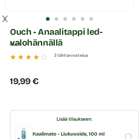
Ouch - Anaalitappi led-
valohännällä
Ouch
3 tähtiarvostelua
Hinta:
19,99 €
Lisää tilaukseen:
Kaalimato - Liukuvoide, 100 ml