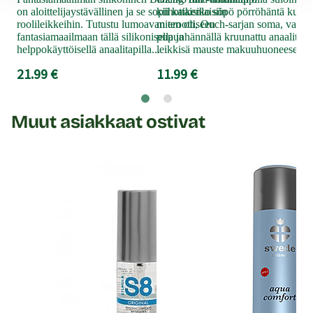
sis
on aloittelijaystävällinen ja se sopii kaikenlaisiin
kiihottaisiko söpö pörröhäntä kump
39
roolileikkeihin. Tutustu lumoavan eroottiseen
miten oli, Ouch-sarjan soma, vaale
fantasiamaailmaan tällä silikonisella ja
pupunhännällä kruunattu anaalitappi
helppokäyttöisellä anaalitapilla...
leikkisä mauste makuuhuoneeseen..
21.99 €
11.99 €
Muut asiakkaat ostivat