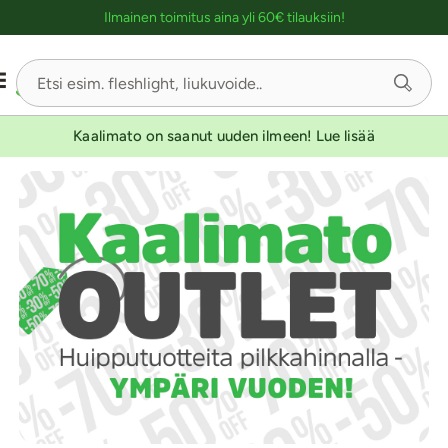
Ostoskassin kuvaus lukijalle
Ilmainen toimitus aina yli 60€ tilauksiin!
Kaalimato on saanut uuden ilmeen! Lue lisää