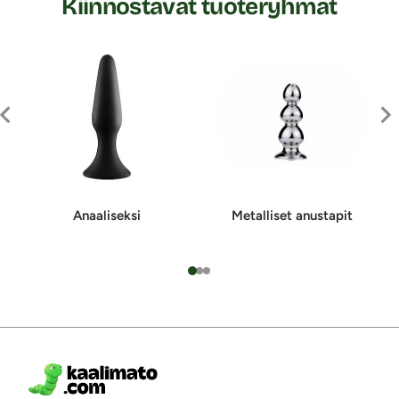
Kiinnostavat tuoteryhmät
Anaaliseksi
Metalliset anus­ta­pit