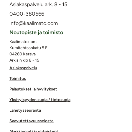
Asiakaspalvelu ark. 8 - 15
0400-380566
info@kaalimato.com
Noutopiste ja toimisto
Kaalimato.com
Kumitehtaankatu 5 E
04260 Kerava
Arkisin klo 8 - 15
Asiakaspalvelu
Toimitus
Palautukset ja hyvitykset
Yksityisyyden suoja / tietosuoja
Lähetysseuranta
Saavutettavuusseloste
Markkinointi ja yhteistyöt