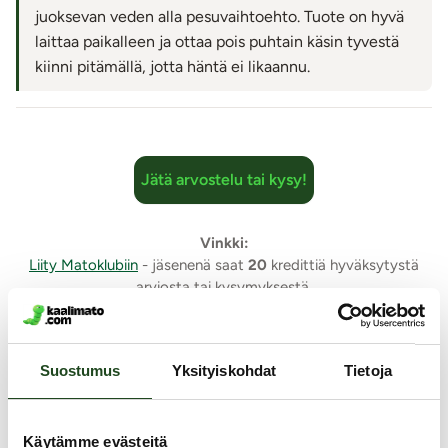
juoksevan veden alla pesuvaihtoehto. Tuote on hyvä
laittaa paikalleen ja ottaa pois puhtain käsin tyvestä
kiinni pitämällä, jotta häntä ei likaannu.
Jätä arvostelu tai kysy!
Vinkki:
Liity Matoklubiin
- jäsenenä saat
20
kredittiä hyväksytystä
arviosta tai kysymyksestä.
Samankaltaisia tuotteita
Suostumus
Yksityiskohdat
Tietoja
Käytämme evästeitä