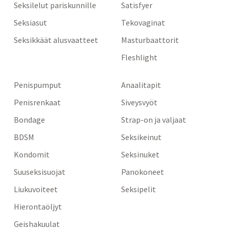
Seksilelut pariskunnille
Satisfyer
Seksiasut
Tekovaginat
Seksikkäät alusvaatteet
Masturbaattorit
Fleshlight
Penispumput
Anaalitapit
Penisrenkaat
Siveysvyöt
Bondage
Strap-on ja valjaat
BDSM
Seksikeinut
Kondomit
Seksinuket
Suuseksisuojat
Panokoneet
Liukuvoiteet
Seksipelit
Hierontaöljyt
Geishakuulat