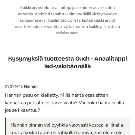
Kaikki arvostelut ovat aitoja ja oikeiden asiakkaiden
antamia. Arviointi tapahtuu nimimerkillä yksityisyyden
suojaamiseksi. Kaalimato.com tarkistaa kaikki arviot
asiattomuuksien varalta, mutta muuten kaikki julkaistaan
sellaisenaan.
Kysymyksiä tuotteesta Ouch - Anaalitappi
led-valohännällä
Nainen
KYSYMYS:
Hännän pesu on kielletty. Millä häntä osaa sitten
kannattaa putsata jos tarve vaatii? Vai onko häntä pilalla
jos se likaantuu?
Hännän pinnan voi pyyhkiä varovasti kostealla liinalla
mutta koska tuote on sähköllä toimiva, kastelu ei ole