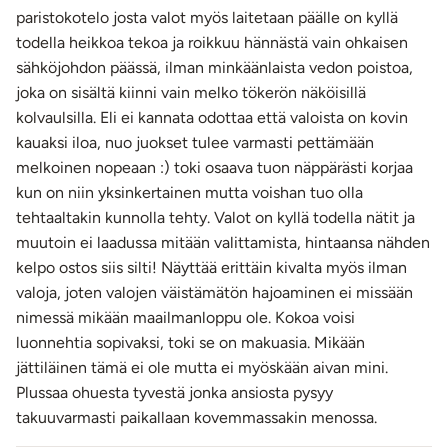
Hännän leveys luonnollisessa koossa: 8 cm
paristokotelo josta valot myös laitetaan päälle on kyllä
Hännän pituus: 36 cm
todella heikkoa tekoa ja roikkuu hännästä vain ohkaisen
Anaalitapin kannan leveys: 3,7 cm
sähköjohdon päässä, ilman minkäänlaista vedon poistoa,
Anustappi: Kokopituus: 7,5 cm, käyttöpituus n. 5,5 cm,
joka on sisältä kiinni vain melko tökerön näköisillä
halkaisija max. 3,3 cm
kolvaulsilla. Eli ei kannata odottaa että valoista on kovin
Tapin led-valot toimii: 2 x CR2023-paristo (tulee
kauaksi iloa, nuo juokset tulee varmasti pettämään
tuotteen mukana)
melkoinen nopeaan :) toki osaava tuon näppärästi korjaa
Paino: 160 g
kun on niin yksinkertainen mutta voishan tuo olla
Väri: Hopea, vaaleanpunainen
tehtaaltakin kunnolla tehty. Valot on kyllä todella nätit ja
Lähetyspaketin koko: 20 x 11 x 9 cm
muutoin ei laadussa mitään valittamista, hintaansa nähden
Lähetyksen paino: ~ 0.5 kg
kelpo ostos siis silti! Näyttää erittäin kivalta myös ilman
valoja, joten valojen väistämätön hajoaminen ei missään
nimessä mikään maailmanloppu ole. Kokoa voisi
luonnehtia sopivaksi, toki se on makuasia. Mikään
jättiläinen tämä ei ole mutta ei myöskään aivan mini.
Plussaa ohuesta tyvestä jonka ansiosta pysyy
takuuvarmasti paikallaan kovemmassakin menossa.