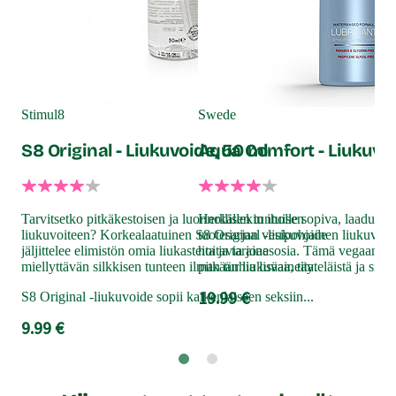
Sho
Ve
Stimul8
Swede
10
S8 Original - Liukuvoide, 50 ml
Aqua Comfort - Liukuvoi
Pak
erit
Tarvitsetko pitkäkestoisen ja luonnollisen tuntuisen
Herkällekin iholle sopiva, laaduk
tarv
liukuvoiteen? Korkealaatuinen S8 Original -liukuvoide
tuotesarjan vesipohjainen liukuvoide
jäljittelee elimistön omia liukasteita ja tarjoaa
hoitavia ainesosia. Tämä vegaanine
Sho
miellyttävän silkkisen tunteen ilman turhia lisäaineita.
pitkään liukuvaa, täyteläistä ja silkk
17
19.99 €
S8 Original -liukuvoide sopii kaikenlaiseen seksiin...
9.99 €