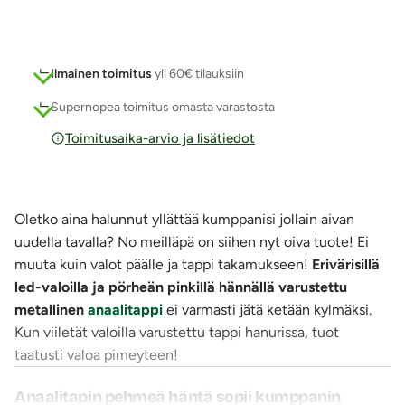
Ilmainen toimitus
yli 60€ tilauksiin
Supernopea toimitus omasta varastosta
Toimitusaika-arvio ja lisätiedot
Oletko aina halunnut yllättää kumppanisi jollain aivan
uudella tavalla? No meilläpä on siihen nyt oiva tuote! Ei
muuta kuin valot päälle ja tappi takamukseen!
Erivärisillä
led-valoilla ja pörheän pinkillä hännällä varustettu
metallinen
anaalitappi
ei varmasti jätä ketään kylmäksi.
Kun viiletät valoilla varustettu tappi hanurissa, tuot
taatusti valoa pimeyteen!
Anaalitapin pehmeä häntä sopii kumppanin