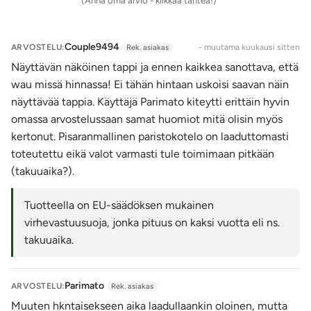
(Anna oma arvio - klikkaa tähteä!)
anaalitappi sopii niin anaali-iloihin tutustuvalle kuin
kokeneemmallekin peppukonkarille.
Couple9494
ARVOSTELU:
- muutama kuukausi sitten
Rek. asiakas
Käyttöohje:
Näyttävän näköinen tappi ja ennen kaikkea sanottava, että
Käytä liukuvoidetta, kun laitat tapin sisään. Metallisen
wau missä hinnassa! Ei tähän hintaan uskoisi saavan näin
tapin kanssa voi käyttää mitä tahansa
liukuvoidetta
.
näyttävää tappia. Käyttäjä Parimato kiteytti erittäin hyvin
Ensimmäisellä käyttökerralla irrota hännän päässä
omassa arvostelussaan samat huomiot mitä olisin myös
sijaitsevasta paristokotelosta remove-läpyskä. Valoja
kertonut. Pisaranmallinen paristokotelo on laaduttomasti
voi säätää kotelon on/off-painikkeesta.
toteutettu eikä valot varmasti tule toimimaan pitkään
Pese metallinen tappi saippuavedellä ja desinfioi
(takuuaika?).
halutessasi ajoittain myös seksivälineiden
puhdistukseen tarkoitetulla aineella. Häntäosaa ei voi
Tuotteella on EU-säädöksen mukainen
kastella/pestä led-valojen toimivuuden takaamiseksi.
virhevastuusuoja, jonka pituus on kaksi vuotta eli ns.
takuuaika.
Tuotetiedot:
Materiaali: Alumiiniseos, polyesteri
Tuotteen kokopituus: n. 47 cm
Parimato
ARVOSTELU:
Rek. asiakas
Hännän paksuus luonnollisessa koossa: 3,5 cm
Muuten hkntaisekseen aika laadullaankin oloinen, mutta