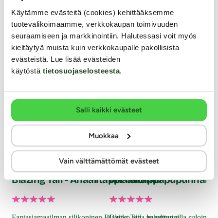
Käytämme evästeitä (cookies) kehittääksemme
tuotevalikoimaamme, verkkokaupan toimivuuden
seuraamiseen ja markkinointiin. Halutessasi voit myös
kieltäytyä muista kuin verkkokaupalle pakollisista
evästeistä. Lue lisää evästeiden
käytöstä
tietosuojaselosteesta
.
Salli kaikki evästeet
Muokkaa
Bad
Pe
Alien Toys
Ouch
Vain välttämättömät evästeet
Blazing Tail - Anaalitappi hännällä
Anaalitappi pupunhännä
MIA
roo
hän
Fantasiamaailman silikoninen Blazing Tail -anaalitappi
Oletko aina halunnut olla suloinen