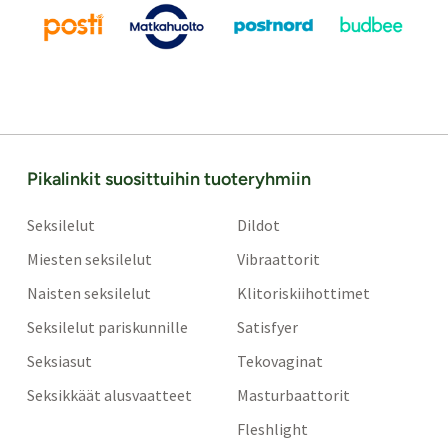
Pikalinkit suosittuihin tuoteryhmiin
Seksilelut
Dildot
Miesten seksilelut
Vibraattorit
Naisten seksilelut
Klitoriskiihottimet
Seksilelut pariskunnille
Satisfyer
Seksiasut
Tekovaginat
Seksikkäät alusvaatteet
Masturbaattorit
Fleshlight