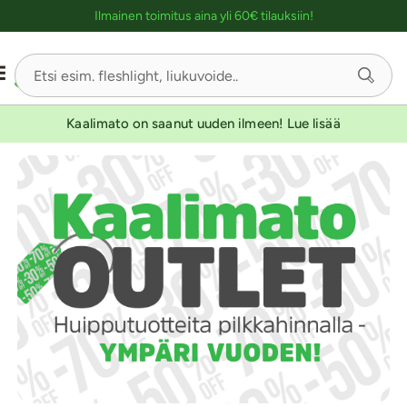
Ostoskassin kuvaus lukijalle
Ilmainen toimitus aina yli 60€ tilauksiin!
Kaalimato on saanut uuden ilmeen! Lue lisää