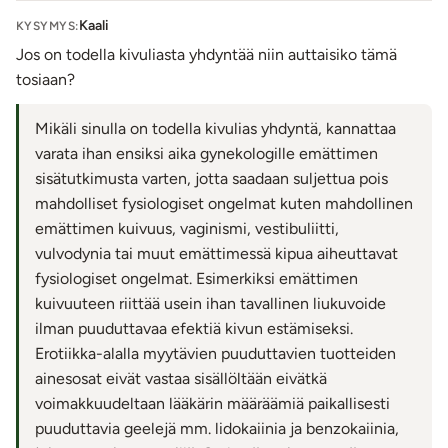
Kaali
KYSYMYS:
Jos on todella kivuliasta yhdyntää niin auttaisiko tämä
tosiaan?
Mikäli sinulla on todella kivulias yhdyntä, kannattaa
varata ihan ensiksi aika gynekologille emättimen
sisätutkimusta varten, jotta saadaan suljettua pois
mahdolliset fysiologiset ongelmat kuten mahdollinen
emättimen kuivuus, vaginismi, vestibuliitti,
vulvodynia tai muut emättimessä kipua aiheuttavat
fysiologiset ongelmat. Esimerkiksi emättimen
kuivuuteen riittää usein ihan tavallinen liukuvoide
ilman puuduttavaa efektiä kivun estämiseksi.
Erotiikka-alalla myytävien puuduttavien tuotteiden
ainesosat eivät vastaa sisällöltään eivätkä
voimakkuudeltaan lääkärin määräämiä paikallisesti
puuduttavia geelejä mm. lidokaiinia ja benzokaiinia,