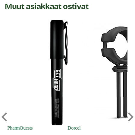
Muut asiakkaat ostivat
Ou
Er
PharmQuests
Dorcel