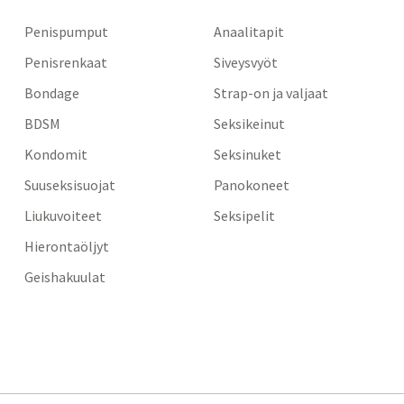
Penispumput
Anaalitapit
Penisrenkaat
Siveysvyöt
Bondage
Strap-on ja valjaat
BDSM
Seksikeinut
Kondomit
Seksinuket
Suuseksisuojat
Panokoneet
Liukuvoiteet
Seksipelit
Hierontaöljyt
Geishakuulat