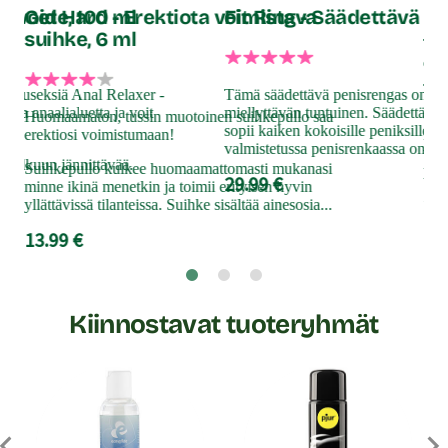
livoide, 100 ml
Get Hard - Erektiota voimistava
Fit Ring - Säädettävä p
suihke, 6 ml
Tyy
ere
Ja 
eppuseksiä Anal Relaxer -
Tämä säädettävä penisrengas on käy
ttaa anaalialuetta ja voit
miellyttävän tuntuinen. Säädettävyy
Huomaamaton, tussin muotoinen suihkepullo saa
Ouc
sopii kaiken kokoisille peniksille. K
erektiosi voimistumaan!
kii
valmistetussa penisrenkaassa on lev
väh
in alkuun jännittävää.
Suihkepullo kulkee huomaamattomasti mukanasi
pys
29.99 €
minne ikinä menetkin ja toimii erityisen hyvin
21
yllättävissä tilanteissa. Suihke sisältää ainesosia...
13.99 €
Kiinnostavat tuoteryhmät