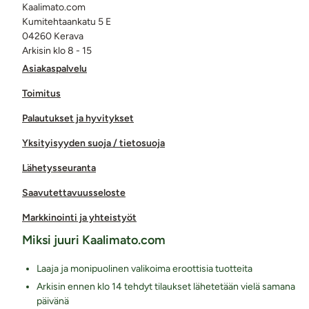
Kaalimato.com
Kumitehtaankatu 5 E
04260 Kerava
Arkisin klo 8 - 15
Asiakaspalvelu
Toimitus
Palautukset ja hyvitykset
Yksityisyyden suoja / tietosuoja
Lähetysseuranta
Saavutettavuusseloste
Markkinointi ja yhteistyöt
Miksi juuri Kaalimato.com
Laaja ja monipuolinen valikoima eroottisia tuotteita
Arkisin ennen klo 14 tehdyt tilaukset lähetetään vielä samana
päivänä