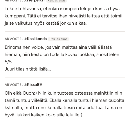
Herpertti
ARVOSTELU:
Rek. asiakas
Lähetyksen paino: ~ 0.5 kg
Tuotteen vaikutus on yksilöllinen.
Tekee tehtävänsä, etenkin isompien lelujen kanssa hyvä
kumppani. Tätä ei tarvitse ihan hirveästi laittaa että toimii
ja se vaikutus myös kestää jonkun aikaa.
Kaalikonda
ARVOSTELU:
Rek. asiakas
Erinomainen voide, jos vain malttaa aina välillä lisätä
hieman, niin kesto on todella kovaa luokkaa, suosittelen
5/5
Juuri tilasin tätä lisää....
Kissa89
ARVOSTELU:
Oih eikä Ouch;) Niin kuin tuoteselosteessa mainittiin niin
tämä tuntuu viileältä. Ekalla kerralla tuntui hieman oudolta
kylmältä, mutta ensi kerralla tiesin mitä odottaa. Tämä on
hyvä liukkari kaiken kokoisille leluille:)