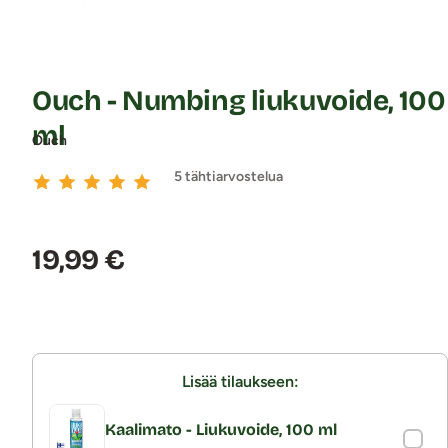
Ouch - Numbing liukuvoide, 100
ml
Ouch
5 tähtiarvostelua
Hinta:
19,99 €
Lisää tilaukseen:
Kaalimato - Liukuvoide, 100 ml