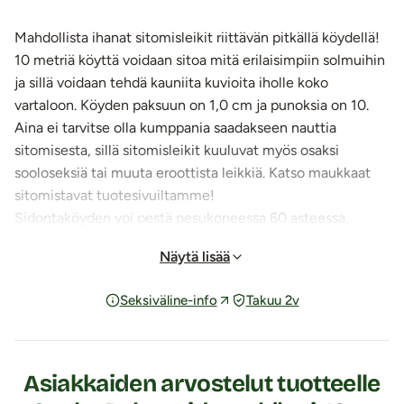
Mahdollista ihanat sitomisleikit riittävän pitkällä köydellä!
10 metriä köyttä voidaan sitoa mitä erilaisimpiin solmuihin
ja sillä voidaan tehdä kauniita kuvioita iholle koko
vartaloon. Köyden paksuun on 1,0 cm ja punoksia on 10.
Aina ei tarvitse olla kumppania saadakseen nauttia
sitomisesta, sillä sitomisleikit kuuluvat myös osaksi
sooloseksiä tai muuta eroottista leikkiä. Katso maukkaat
sitomistavat tuotesivuiltamme!
Sidontaköyden voi pestä pesukoneessa 60 asteessa,
kuivatus narulla. Huom! Köyden päät on suljettu teipillä,
Näytä lisää
joka on yleinen köyden päiden sulkemistapa. Teippi
saattaa kuitenkin irrota pesussa. Halutessasi köyteen
Seksiväline-info
Takuu 2v
kestävämmän sinetin, voit tehdä köyden päihin solmut,
kietoa langalla rihmoksen, upottaa köyden
rihmosnesteeseen tai sulkea päät vesiliukoisella /
polyvinyyliasetaattiliimalla.
Asiakkaiden arvostelut tuotteelle