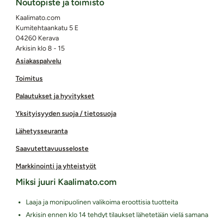
Noutopiste ja toimisto
Kaalimato.com
Kumitehtaankatu 5 E
04260 Kerava
Arkisin klo 8 - 15
Asiakaspalvelu
Toimitus
Palautukset ja hyvitykset
Yksityisyyden suoja / tietosuoja
Lähetysseuranta
Saavutettavuusseloste
Markkinointi ja yhteistyöt
Miksi juuri Kaalimato.com
Laaja ja monipuolinen valikoima eroottisia tuotteita
Arkisin ennen klo 14 tehdyt tilaukset lähetetään vielä samana