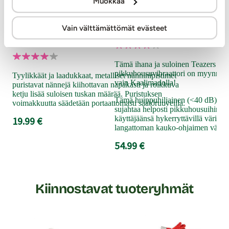
Muokkaa
Rimba
Teazers
Bondage Play - Säädettävät
Pikkuhousuvibraattori
Vain välttämättömät evästeet
nänninipistimet ketjulla
Tämä ihana ja suloinen Teazers brä
pikkuhousuvibraattori on myynniss
Tyylikkäät ja laadukkaat, metalliset nänninipistimet
vain Kaalimadolla!
puristavat nännejä kiihottavan napakasti ja roikkuva
ketju lisää suloisen tuskan määrää. Puristuksen
Tämä huippuhiljainen (<40 dB) klit
voimakkuutta säädetään portaattomasti säätöruuveilla.
sujahtaa helposti pikkuhousuihin ja 
käyttäjäänsä hykerryttävillä värinä
19.99 €
langattoman kauko-ohjaimen välityk
54.99 €
Kiinnostavat tuoteryhmät