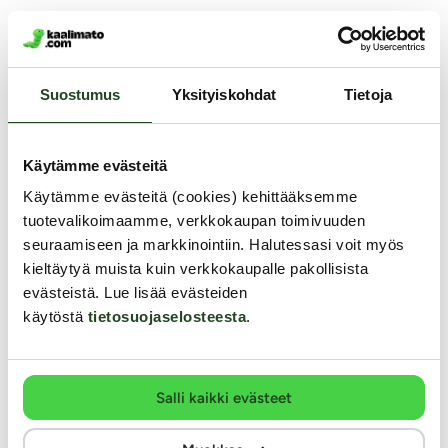
Muut asiakkaat ostivat
Suostumus
Yksityiskohdat
Tietoja
YKSINOIKEUS
Käytämme evästeitä
Käytämme evästeitä (cookies) kehittääksemme
tuotevalikoimaamme, verkkokaupan toimivuuden
seuraamiseen ja markkinointiin. Halutessasi voit myös
kieltäytyä muista kuin verkkokaupalle pakollisista
evästeistä. Lue lisää evästeiden
käytöstä
tietosuojaselosteesta
.
Salli kaikki evästeet