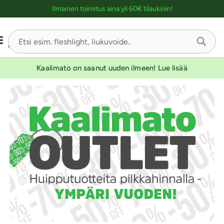
Ostoskassin kuvaus lukijalle
Ilmainen toimitus aina yli 60€ tilauksiin!
Kaalimato on saanut uuden ilmeen! Lue lisää