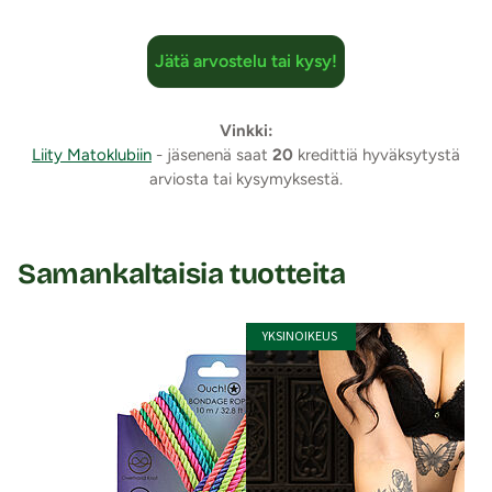
10 punosta
Käsinpesu
Jätä arvostelu tai kysy!
Väri: Musta
Lähetyspaketin koko: 30 x 21 x 8 cm
Lähetyksen paino: ~ 0.5 kg
Vinkki:
Liity Matoklubiin
- jäsenenä saat
20
kredittiä hyväksytystä
arviosta tai kysymyksestä.
Samankaltaisia tuotteita
YKSINOIKEUS