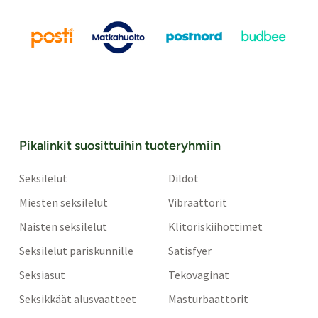
Pikalinkit suosittuihin tuoteryhmiin
Seksilelut
Dildot
Miesten seksilelut
Vibraattorit
Naisten seksilelut
Klitoriskiihottimet
Seksilelut pariskunnille
Satisfyer
Seksiasut
Tekovaginat
Seksikkäät alusvaatteet
Masturbaattorit