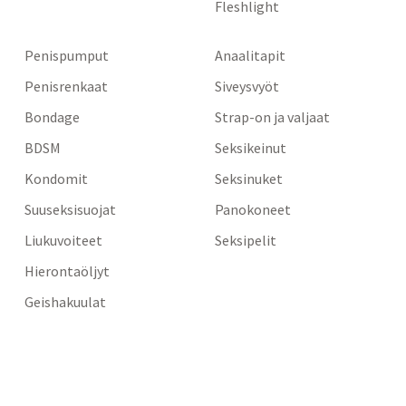
Fleshlight
Penispumput
Anaalitapit
Penisrenkaat
Siveysvyöt
Bondage
Strap-on ja valjaat
BDSM
Seksikeinut
Kondomit
Seksinuket
Suuseksisuojat
Panokoneet
Liukuvoiteet
Seksipelit
Hierontaöljyt
Geishakuulat