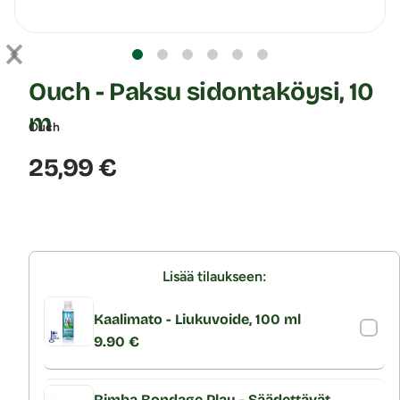
Ouch - Paksu sidontaköysi, 10
m
Ouch
Hinta:
25,99 €
Lisää tilaukseen:
Kaalimato - Liukuvoide, 100 ml
9.90 €
Rimba Bondage Play - Säädettävät