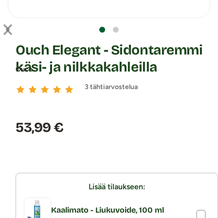
Ouch Elegant - Sidontaremmi
käsi- ja nilkkakahleilla
Ouch
3 tähtiarvostelua
Hinta:
53,99 €
Lisää tilaukseen:
Kaalimato - Liukuvoide, 100 ml