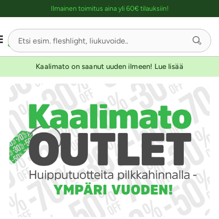
Ostoskassin kuvaus lukijalle
Ilmainen toimitus aina yli 60€ tilauksiin!
Kaalimato on saanut uuden ilmeen! Lue lisää