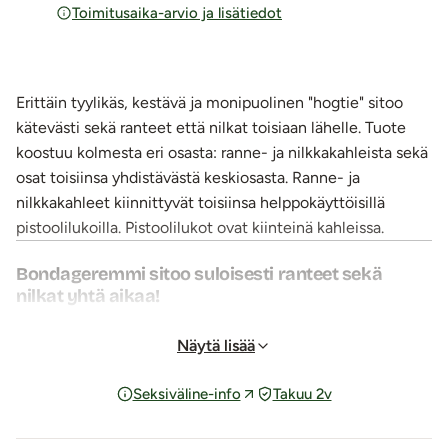
Toimitusaika-arvio ja lisätiedot
Erittäin tyylikäs, kestävä ja monipuolinen "hogtie" sitoo
kätevästi sekä ranteet että nilkat toisiaan lähelle. Tuote
koostuu kolmesta eri osasta: ranne- ja nilkkakahleista sekä
osat toisiinsa yhdistävästä keskiosasta. Ranne- ja
nilkkakahleet kiinnittyvät toisiinsa helppokäyttöisillä
pistoolilukoilla. Pistoolilukot ovat kiinteinä kahleissa.
Bondageremmi sitoo suloisesti ranteet sekä
nilkat yhtä aikaa!
Suloisen pehmeä neopreeni vuoraa kahleiden sisäpintaa ja
pronssinruskeaan vivahtava keinonahkapinta antaa
Näytä lisää
kahleille viimeistellyn ilmeen. Neopreeni tuntuu iholla
Seksiväline-info
Takuu 2v
pehmeältä sekä hengittävältä pitkäkestoisissakin
sitomisleikeissä. Tukevat metallisoljet varmistavat
kiinnipitävyyden. Metallisoljissa on useita