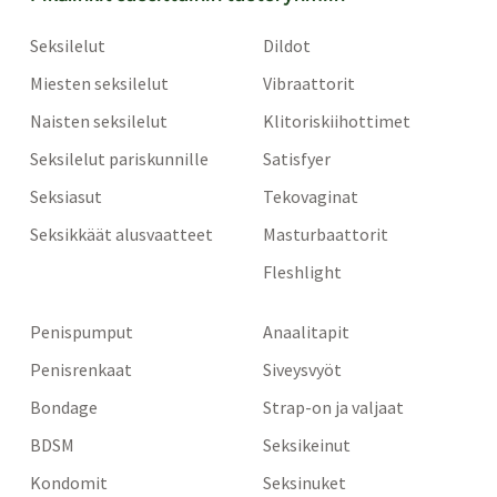
Seksilelut
Dildot
Miesten seksilelut
Vibraattorit
Naisten seksilelut
Klitoriskiihottimet
Seksilelut pariskunnille
Satisfyer
Seksiasut
Tekovaginat
Seksikkäät alusvaatteet
Masturbaattorit
Fleshlight
Penispumput
Anaalitapit
Penisrenkaat
Siveysvyöt
Bondage
Strap-on ja valjaat
BDSM
Seksikeinut
Kondomit
Seksinuket