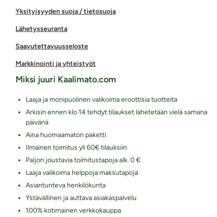
Yksityisyyden suoja / tietosuoja
Lähetysseuranta
Saavutettavuusseloste
Markkinointi ja yhteistyöt
Miksi juuri Kaalimato.com
Laaja ja monipuolinen valikoima eroottisia tuotteita
Arkisin ennen klo 14 tehdyt tilaukset lähetetään vielä samana
päivänä
Aina huomaamaton paketti
Ilmainen toimitus yli 60€ tilauksiin
Paljon joustavia toimitustapoja alk. 0 €
Laaja valikoima helppoja maksutapoja
Asiantunteva henkilökunta
Ystävällinen ja auttava asiakaspalvelu
100% kotimainen verkkokauppa