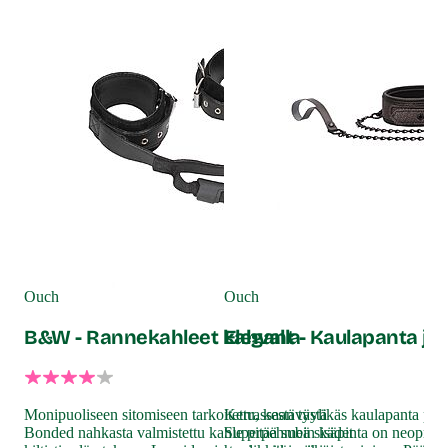
Ou
El
Ouch
Ouch
B&W - Rannekahleet kahvalla
Elegant - Kaulapanta ja
Hel
kum
Mie
Monipuoliseen sitomiseen tarkoitettu, kestävästä
Kerrassaan tyylikäs kaulapanta pitkä
sis
Bonded nahkasta valmistettu kahle pitää subin kädet
Superpehmeä sisäpinta on neopreeni
nau