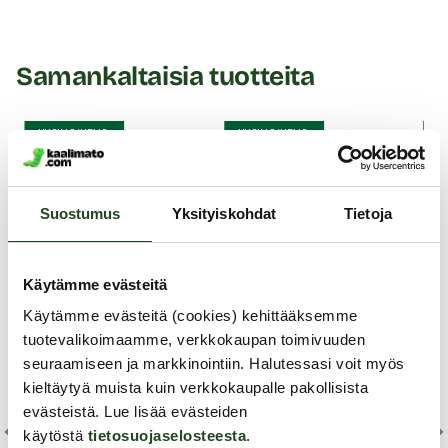
Samankaltaisia tuotteita
YKSINOIKEUS
YKSINOIKEUS
Y
Suostumus
Yksityiskohdat
Tietoja
Käytämme evästeitä
Käytämme evästeitä (cookies) kehittääksemme
tuotevalikoimaamme, verkkokaupan toimivuuden
seuraamiseen ja markkinointiin. Halutessasi voit myös
kieltäytyä muista kuin verkkokaupalle pakollisista
evästeistä. Lue lisää evästeiden
SE
käytöstä
tietosuojaselosteesta
.