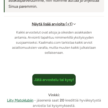
asiakaspalveluumme, niin voimme auttaa ja ohjeistaa
Sinua paremmin.
Näytä lisää arvioita (+1)
Kaikki arvostelut ovat aitoja ja oikeiden asiakkaiden
antamia. Arviointi tapahtuu nimimerkillä yksityisyyden
suojaamiseksi. Kaalimato.com tarkistaa kaikki arviot
asiattomuuksien varalta, mutta muuten kaikki julkaistaan
sellaisenaan.
Jätä arvostelu tai kysy!
Vinkki:
Liity Matoklubiin
- jäsenenä saat
20
kredittiä hyväksytystä
arviosta tai kysymyksestä.