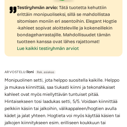
Testiryhmän arvio:
Tätä tuotetta kehuttiin
erittäin monipuoliseksi, sillä se mahdollistaa
sitomisen moniin eri asentoihin. Elegant Hogtie
-kahleet sopivat aloitteleville ja kokeneillekin
bondageharrastajille. Mahdollisuudet tämän
tuotteen kanssa ovat lähes rajattomat!
Lue kaikki testiryhmän arviot
Iloni
ARVOSTELU:
Rek. asiakas
Monipuolinen setti, jota helppo suositella kaikille. Helppo
ja mukava kiinnittää, saa tiukasti kiinni ja tekonahkaiset
kahleet ovat myös miellyttävän tuntuiset pitää.
Hintaisekseen tosi laadukas setti, 5/5. Voidaan kiinnittää
pelkkiin käsiin tai jalkoihin, välikappaleen/hogtien avulla
kädet ja jalat yhteen. Hogtieta voi myös käyttää käsien tai
jalkojen kiinnitykseen esim. erilliseen koukkuun tai