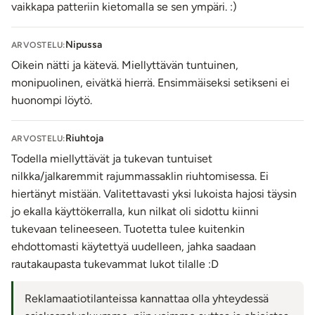
vaikkapa patteriin kietomalla se sen ympäri. :)
Nipussa
ARVOSTELU:
Oikein nätti ja kätevä. Miellyttävän tuntuinen,
monipuolinen, eivätkä hierrä. Ensimmäiseksi setikseni ei
huonompi löytö.
Riuhtoja
ARVOSTELU:
Todella miellyttävät ja tukevan tuntuiset
nilkka/jalkaremmit rajummassaklin riuhtomisessa. Ei
hiertänyt mistään. Valitettavasti yksi lukoista hajosi täysin
jo ekalla käyttökerralla, kun nilkat oli sidottu kiinni
tukevaan telineeseen. Tuotetta tulee kuitenkin
ehdottomasti käytettyä uudelleen, jahka saadaan
rautakaupasta tukevammat lukot tilalle :D
Reklamaatiotilanteissa kannattaa olla yhteydessä