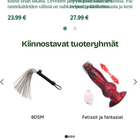
kiltisti selän takana. Leveiden ja tyylikkään näköisten
hyvin pitkissäkin sessioissa. Päälip
24
rannekahleiden välissä on nahkaremmi ja käsikahva.
helposti puhdistettavasta ja kestävä
23.99 €
27.99 €
Kiinnostavat tuoteryhmät
BDSM
Fetissit ja fan­ta­si­at