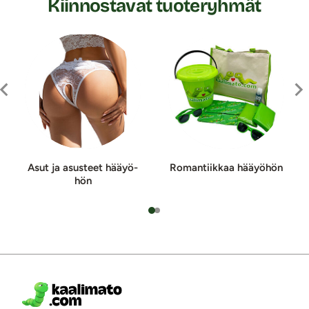
Kiinnostavat tuoteryhmät
Asut ja asusteet hää­yö­
Romantiikkaa hää­yö­hön
hön