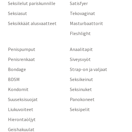
Seksilelut pariskunnille
Satisfyer
Seksiasut
Tekovaginat
Seksikkäät alusvaatteet
Masturbaattorit
Fleshlight
Penispumput
Anaalitapit
Penisrenkaat
Siveysvyöt
Bondage
Strap-on ja valjaat
BDSM
Seksikeinut
Kondomit
Seksinuket
Suuseksisuojat
Panokoneet
Liukuvoiteet
Seksipelit
Hierontaöljyt
Geishakuulat