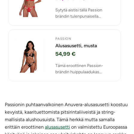
Sytytä aistisi tällä Passion
brändin tulenpunaisella
alusasusetillä, joka huokuu
rohkeutta, intohimoa ja
naisellista itsevarmuutta.
PASSION
Alusasusetti, musta
54,99 €
Tämä eroottinen Passion-
brändin huippulaadukas
alusasusetti koostuu kevyistä,
hieman paljastavista
kaarituettomista rintaliiveistä ja
string-mallisista alushousuista -
täydellinen yhdistelmä eroottisiin
Passionin puhtaanvalkoinen Anuvera-alusasusetti koostuu
hetkiisi.
kevyistä, kaarituettomista pitsirintaliiveistä ja string-
mallisista alushousuista. Tämä herkkä mutta samalla
erittäin eroottinen
alusasusetti
on valmistettu Euroopassa