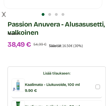
Passion Anuvera - Alusasusetti,
valkoinen
Passion
Alennushinta:
38,49 €
Normaalihinta:
54,99 €
Säästät
16.50€ (30%)
Lisää tilaukseen:
Kaalimato - Liukuvoide, 100 ml
9.90 €