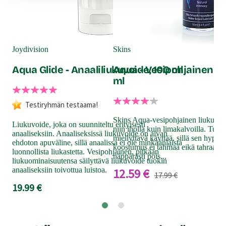
Cott
Ki
Joydivision
Skins
Aqua Glide - Anaaliliukuvoide, 100 ml
Aqua - Vesipohjainen li
ml
Hui
Col
yhdi
Testiryhmän testaama!
suu
Skins Aqua-vesipohjainen liukuvoide
sek
Liukuvoide, joka on suunniteltu erityisesti
niin iholla kuin limakalvoilla. Tuot
anaaliseksiin. Anaaliseksissä liukuvoide on aivan
39
miellyttävä käyttää, sillä sen hypoa
ehdoton apuväline, sillä anaalissa ei ole minkäänlaista
koostumus ei tahmaa eikä tahraa. 
luonnollista liukastetta. Vesipohjainen, pitkään
näppärästi pois...
liukuominaisuutensa säilyttävä liukuvoide tuokin
anaaliseksiin toivottua luistoa.
12.59 €
17.99 €
19.99 €