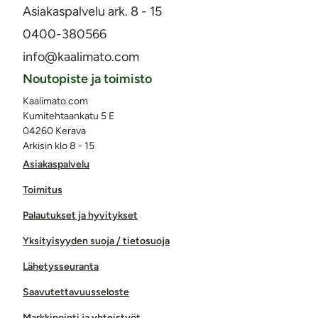
Asiakaspalvelu ark. 8 - 15
0400-380566
info@kaalimato.com
Noutopiste ja toimisto
Kaalimato.com
Kumitehtaankatu 5 E
04260 Kerava
Arkisin klo 8 - 15
Asiakaspalvelu
Toimitus
Palautukset ja hyvitykset
Yksityisyyden suoja / tietosuoja
Lähetysseuranta
Saavutettavuusseloste
Markkinointi ja yhteistyöt