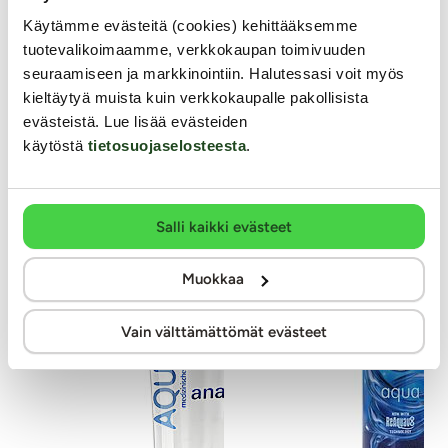
34
evyet toppaukset
ainutlaatuisella tavalla.
40.59 €
itämässä rintoja hyvin
57.99 €
Käytämme evästeitä (cookies) kehittääksemme
57.99 €
tuotevalikoimaamme, verkkokaupan toimivuuden
seuraamiseen ja markkinointiin. Halutessasi voit myös
kieltäytyä muista kuin verkkokaupalle pakollisista
evästeistä. Lue lisää evästeiden
Muut asiakkaat ostivat
käytöstä
tietosuojaselosteesta
.
-30%
Salli kaikki evästeet
Muokkaa
Vain välttämättömät evästeet