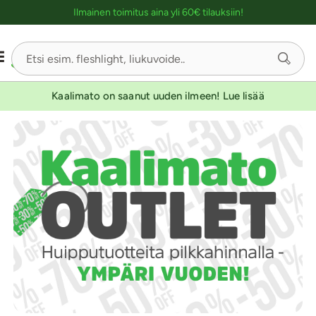
Ostoskassin kuvaus lukijalle
Ilmainen toimitus aina yli 60€ tilauksiin!
Kaalimato on saanut uuden ilmeen! Lue lisää