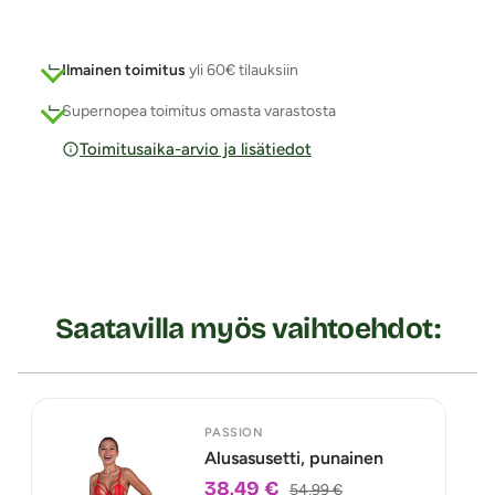
Ilmainen toimitus
yli 60€ tilauksiin
Supernopea toimitus omasta varastosta
Toimitusaika-arvio ja lisätiedot
Saatavilla myös vaihtoehdot:
PASSION
Alusasusetti, punainen
38,49 €
54,99 €