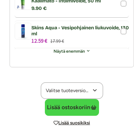
Kaalimato - Intiimivoide, 50 ml
9.90 €
Skins Aqua - Vesipohjainen liukuvoide, 130
ml
12.59 €
17.99 €
Näytä enemmän
Lisää ostoskoriin
Lisää suosikiksi