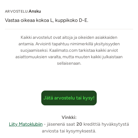
leikkaukset sekä huolellinen suunnittelu.
Passionin asut ovat siroa kokoa. Valitse omaa kokoasi
Ansku
ARVOSTELU:
numeroa suurempi, jotta asu istuu kauniisti ylläsi.
Vastaa oikeaa kokoa L, kuppikoko D-E.
Tuotetiedot:
Kaikki arvostelut ovat aitoja ja oikeiden asiakkaiden
Materiaali: 75% Polyesteri, 15% polyamidi, 10%
antamia. Arviointi tapahtuu nimimerkillä yksityisyyden
elastaani
suojaamiseksi. Kaalimato.com tarkistaa kaikki arviot
Käsinpesu 30 astetta
asiattomuuksien varalta, mutta muuten kaikki julkaistaan
Ei rumpukuivausta
sellaisenaan.
Silitys miedoimmalla lämmöllä
Valmistettu EU:ssa
Väri: Puna-musta
Lähetyspaketin koko: 30 x 21 x 8 cm
Jätä arvostelu tai kysy!
Lähetyksen paino: ~ 0.5 kg
Vinkki:
Liity Matoklubiin
- jäsenenä saat
20
kredittiä hyväksytystä
arviosta tai kysymyksestä.