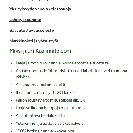
Yksityisyyden suoja / tietosuoja
Lähetysseuranta
Saavutettavuusseloste
Markkinointi ja yhteistyöt
Miksi juuri Kaalimato.com
Laaja ja monipuolinen valikoima eroottisia tuotteita
Arkisin ennen klo 14 tehdyt tilaukset lähetetään vielä samana
päivänä
Aina huomaamaton paketti
Ilmainen toimitus yli 60€ tilauksiin
Paljon joustavia toimitustapoja alk. 0 €
Laaja valikoima helppoja maksutapoja
Asiantunteva henkilökunta
Ystävällinen ja auttava asiakaspalvelu
100% kotimainen verkkokauppa