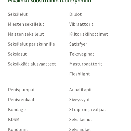
Pikalinkit suosittuihin tuoteryhmiin
Seksilelut
Dildot
Miesten seksilelut
Vibraattorit
Naisten seksilelut
Klitoriskiihottimet
Seksilelut pariskunnille
Satisfyer
Seksiasut
Tekovaginat
Seksikkäät alusvaatteet
Masturbaattorit
Fleshlight
Penispumput
Anaalitapit
Penisrenkaat
Siveysvyöt
Bondage
Strap-on ja valjaat
BDSM
Seksikeinut
Kondomit
Seksinuket