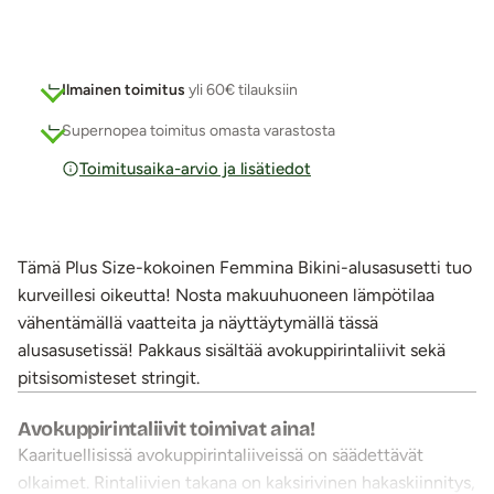
Ilmainen toimitus
yli 60€ tilauksiin
Supernopea toimitus omasta varastosta
Toimitusaika-arvio ja lisätiedot
Tämä Plus Size-kokoinen Femmina Bikini-alusasusetti tuo
kurveillesi oikeutta! Nosta makuuhuoneen lämpötilaa
vähentämällä vaatteita ja näyttäytymällä tässä
alusasusetissä! Pakkaus sisältää avokuppirintaliivit sekä
pitsisomisteset stringit.
Avokuppirintaliivit toimivat aina!
Kaarituellisissä avokuppirintaliiveissä on säädettävät
olkaimet. Rintaliivien takana on kaksirivinen hakaskiinnitys,