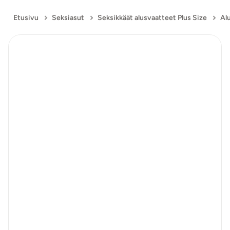
Etusivu
Seksiasut
Seksikkäät alusvaatteet Plus Size
Al