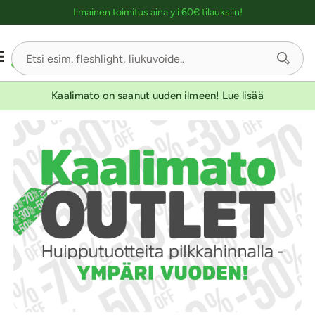
Ostoskassin kuvaus lukijalle
Ilmainen toimitus aina yli 60€ tilauksiin!
Kaalimato on saanut uuden ilmeen! Lue lisää