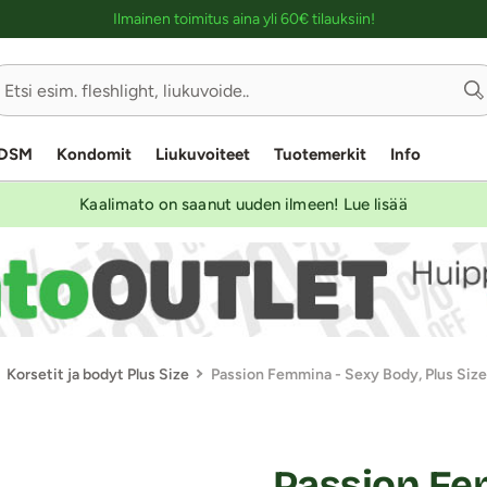
Ostoskassin kuvaus lukijalle
Ilmainen toimitus aina yli 60€ tilauksiin!
DSM
Kondomit
Liukuvoiteet
Tuotemerkit
Info
Kaalimato on saanut uuden ilmeen! Lue lisää
Korsetit ja bodyt Plus Size
Passion Femmina - Sexy Body, Plus Size
Passion Fe