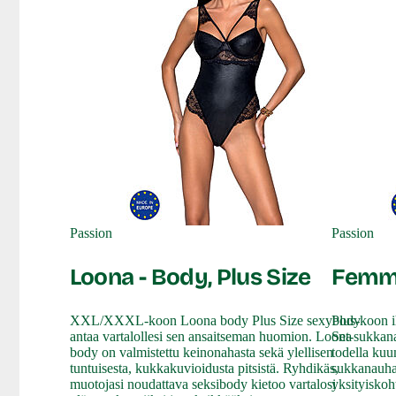
Passion
Passion
Loona - Body, Plus Size
Femmin
XXL/XXXL-koon Loona body Plus Size sexybody
Plus-koon i
antaa vartalollesi sen ansaitseman huomion. Loona
Set-sukkana
body on valmistettu keinonahasta sekä ylellisen
todella kuu
tuntuisesta, kukkakuvioidusta pitsistä. Ryhdikäs,
sukkanauhal
muotojasi noudattava seksibody kietoo vartalosi
yksityiskoh