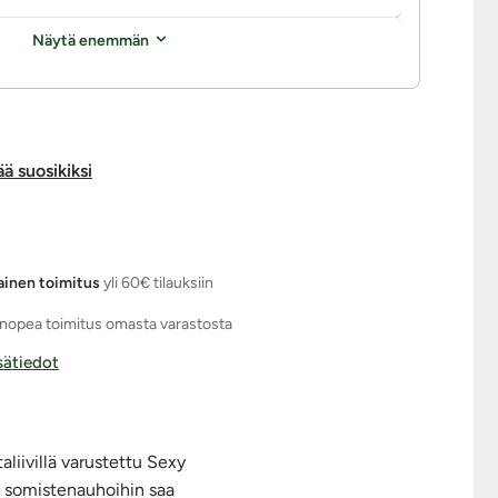
Näytä enemmän
ää suosikiksi
ainen toimitus
yli 60€ tilauksiin
nopea toimitus omasta varastosta
isätiedot
liivillä varustettu Sexy
ja somistenauhoihin saa