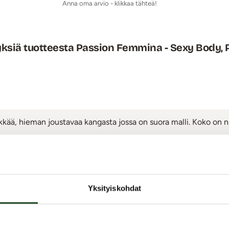
Anna oma arvio - klikkaa tähteä!
siä tuotteesta Passion Femmina - Sexy Body, P
ää, hieman joustavaa kangasta jossa on suora malli. Koko on n.
Jätä arvostelu tai kysy!
Yksityiskohdat
Vinkki:
oklubiin
- jäsenenä saat
20
kredittiä hyväksytystä arviosta tai kys