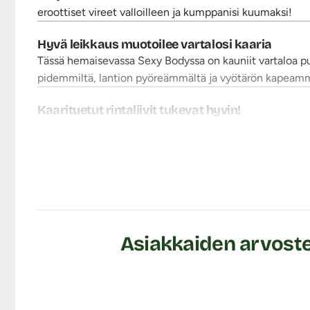
eroottiset vireet valloilleen ja kumppanisi kuumaksi!
Hyvä leikkaus muotoilee vartalosi kaaria
Tässä hemaisevassa Sexy Bodyssa on kauniit vartaloa pu
pidemmiltä, lantion pyöreämmältä ja vyötärön kapeammal
Kaarituetut rintaliivit tukevat hyvin!
Femmina-Sexy Bodyn yläosassa on avokupeilla varustetut k
pitsi. Selkäpuolella ristiin menevät olkaimet ovat sääde
bodyn etupuolella haaraosaan saakka. Haaraosassa on sää
tahansa! Poikittain rintojen yläpuolitse kulkee lisäksi 
olkaimet ja n. 3 cm leveä musta joustopitsi muodostava
Punainen polyesterisekoitekangas tuntuu ihanan viileältä
Asiakkaiden arvoste
Tuotetiedot:
Materiaali: 75% Polyesteri, 15% polyamidi, 10% elast
Rinnanymp.max. koko XXL-XXXL: 100 cm
Käsinpesu 30 asteessa