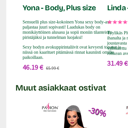
Yona - Body, Plus size
Linda 
Sensuelli plus size-kokoinen Yona sexy body-asu
paljastaa juuri sopivasti! Laadukas body on
monikäyttöinen alusasu ja sopii moniin tilanteisiin
Tyylikäs P
piristäjäksi ja tunnelman luojaksi!
ihanalta ja
joustavasta
Sexy bodyn avokuppirintaliivit ovat kevyesti topatut ja
valmistettu
niissä on kaarituet pitämässä rinnat kauniisti omilla
rohkean av
paikoillaan.
31.49 €
46.19 €
65.99 €
Muut asiakkaat ostivat
-30%