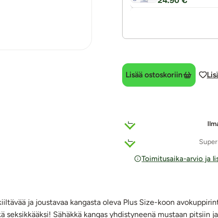
24.90 €
Lisää ostoskoriin
Lis
Ilm
Super
Toimitusaika-arvio ja l
ltävää ja joustavaa kangasta oleva Plus Size-koon avokuppirinta
ekä seksikkääksi! Sähäkkä kangas yhdistyneenä mustaan pitsiin 