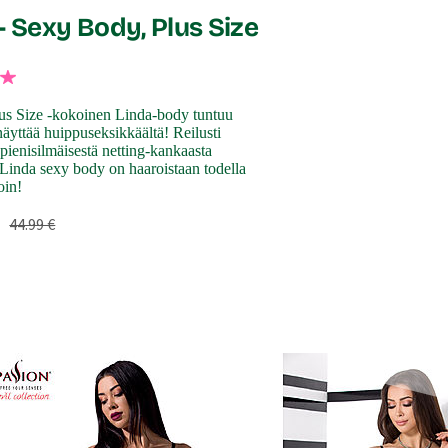
- Sexy Body, Plus Size
lus Size -kokoinen Linda-body tuntuu
 näyttää huippuseksikkäältä! Reilusti
 pienisilmäisestä netting-kankaasta
 Linda sexy body on haaroistaan todella
oin!
44.99 €