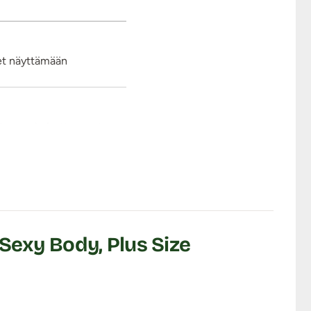
ret näyttämään
alla napakoitettu musta
 musta pitsi, jatkuen
mis tositoimiiin koska
odyn selkäpuolella mustat
 nopeasti.
Sexy Body, Plus Size