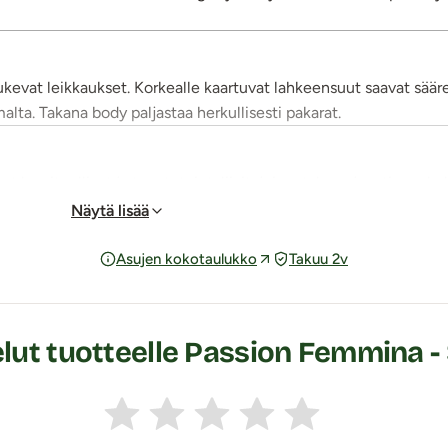
kevat leikkaukset. Korkealle kaartuvat lahkeensuut saavat sää
ta. Takana body paljastaa herkullisesti pakarat.
aarituelliset ja topatut rintaliivit, joissa takana joustinnauh
ttävät. Avokuppirintaliiviosassa nännien yli kulkee pystysuorassa
Näytä lisää
dettävä, kaksirivinen hakaskiinnitys eli tämä Sexy Body on val
musta, joustava somistenauha rintoja kauniisti kehystäen. Sexy b
Asujen kokotaulukko
Takuu 2v
 jännittävän visuaalisen kokonaisuuden.
 iholla ja liukuu käden alla suloisesti. Asu kuivuu pesun jälkeen
lut tuotteelle Passion Femmina - 
aani