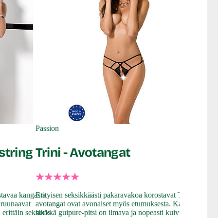
Passion
string
Trini - Avotangat
ustavaa kangasta
Erityisen seksikkäästi pakaravakoa korostavat Trini-
kruunaavat
avotangat ovat avonaiset myös etumuksesta. Kaunis ja
erittäin seksikäs
herkkä guipure-pitsi on ilmava ja nopeasti kuivuva