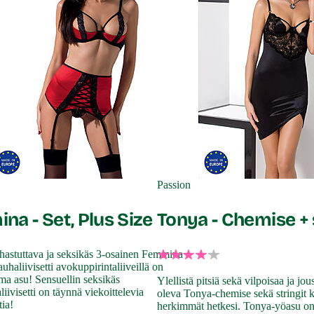
Passion
a - Set, Plus Size
Tonya - Chemise + 
hastuttava ja seksikäs 3-osainen Femmina
uhaliivisetti avokuppirintaliiveillä on
ma asu! Sensuellin seksikäs
Ylellistä pitsiä sekä vilpoisaa ja jo
iivisetti on täynnä viekoittelevia
oleva Tonya-chemise sekä stringit 
tia!
herkimmät hetkesi. Tonya-yöasu on 