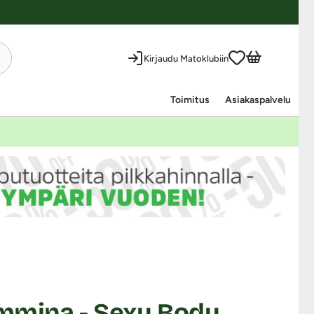
Kirjaudu Matoklubiin
Toimitus
Asiakaspalvelu
mmina - Sexy Body,