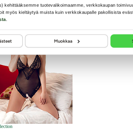
s) kehittääksemme tuotevalikoimaamme, verkkokaupan toimivu
oit myös kieltäytyä muista kuin verkkokaupalle pakollisista eväs
sta
.
-30%
ästeet
Muokkaa
lection