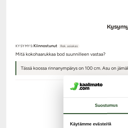
Ei rumpukuivausta
Ei valkaisua eikä huuhteluainetta
Ei silitystä
Valmistettu EU:ssa
Kysymyk
Väri: Puna-musta
Lähetyspaketin koko: 30 x 21 x 8 cm
Lähetyksen paino: ~ 0.5 kg
Kiinnostunut
KYSYMYS:
Rek. asiakas
Mitä kokohaarukkaa bod suunnilleen vastaa?
Tässä koossa rinnanympärys on 100 cm. Asu on jämäkk
Suostumus
Liity Mat
Käytämme evästeitä