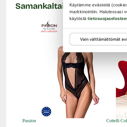
Samankaltaisia tuotteita
Käytämme evästeitä (cookie
markkinointiin. Halutessasi v
käytöstä
tietosuojaselostee
-30%
Vain välttämättömät ev
Passion
Cottelli Col