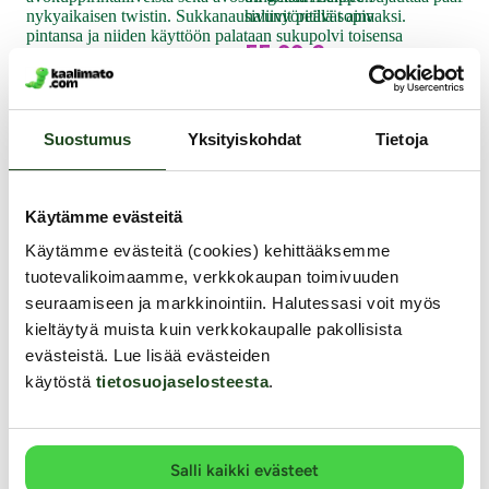
body
nykyaikaisen twistin. Sukkanauhaliivit pitävät aina
sivunyöreillä sopivaksi.
laad
pintansa ja niiden käyttöön palataan sukupolvi toisensa
55.99 €
jälkeen.
79.99 €
43
29.99 €
Suostumus
Yksityiskohdat
Tietoja
Muut asiakkaat ostivat
Käytämme evästeitä
YKSINOIKEUS
Käytämme evästeitä (cookies) kehittääksemme
tuotevalikoimaamme, verkkokaupan toimivuuden
seuraamiseen ja markkinointiin. Halutessasi voit myös
kieltäytyä muista kuin verkkokaupalle pakollisista
evästeistä. Lue lisää evästeiden
käytöstä
tietosuojaselosteesta
.
Salli kaikki evästeet