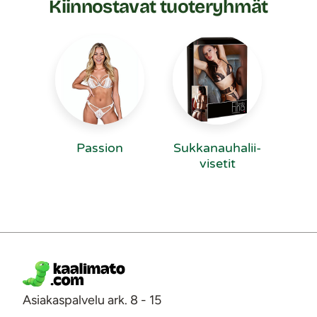
Kiinnostavat tuoteryhmät
Passion
Suk­ka­nau­ha­lii­
vi­se­tit
Asiakaspalvelu ark. 8 - 15