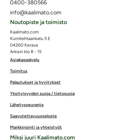
0400-380566
info@kaalimato.com
Noutopiste ja toimisto
Kaalimato.com
Kumitehtaankatu 5 E
04260 Kerava
Arkisin klo 8 - 15
Asiakaspalvelu
Toimitus
Palautukset ja hyvitykset
Yksityisyyden suoja / tietosuoja
Lähetysseuranta
Saavutettavuusseloste
Markkinointi ja yhteistyöt
Miksi juuri Kaalimato.com