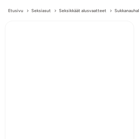
Etusivu
Seksiasut
Seksikkäät alusvaatteet
Sukkanauhali