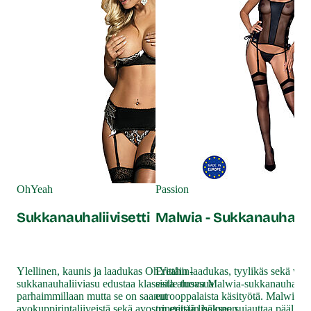
Pas
Ma
OhYeah
Passion
st
Sukkanauhaliivisetti
Malwia - Sukkanauhaliiv
Tyy
saa
Ylellinen, kaunis ja laadukas OhYeahin-
Erittäin laadukas, tyylikäs sekä vart
sukkanauhaliiviasu edustaa klassista alusasua
esille tuova Malwia-sukkanauhaliivi
Mad
parhaimmillaan mutta se on saanut
eurooppalaista käsityötä. Malwia-su
suk
avokuppirintaliiveistä sekä avostringeistä lisäkseen
on erittäin helppo sujauttaa päälle ja