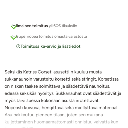
Ilmainen toimitus
yli 60€ tilauksiin
Supernopea toimitus omasta varastosta
Toimitusaika-arvio ja lisätiedot
Seksikäs Katriss Corset-asusettiin kuuluu musta
sukkanauhoin varusteltu korsetti sekä stringit. Korsetissa
on niskan taakse solmittava ja säädettävä nauhoitus,
edessä seksikäs nyöritys. Sukkanauhat ovat säädettävät ja
myös tarvittaessa kokonaan asusta irrotettavat.
Nopeasti kuivuva, hengittävä sekä miellyttävä materiaali.
Asu pakkautuu pieneen tilaan, joten sen mukana
kuljettaminen huomaamattomasti onnistuu vaivatta kun