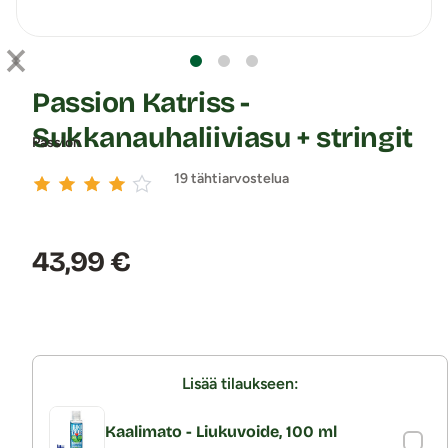
Passion Katriss -
Sukkanauhaliiviasu + stringit
Passion
19 tähtiarvostelua
Hinta:
43,99 €
Lisää tilaukseen:
Kaalimato - Liukuvoide, 100 ml