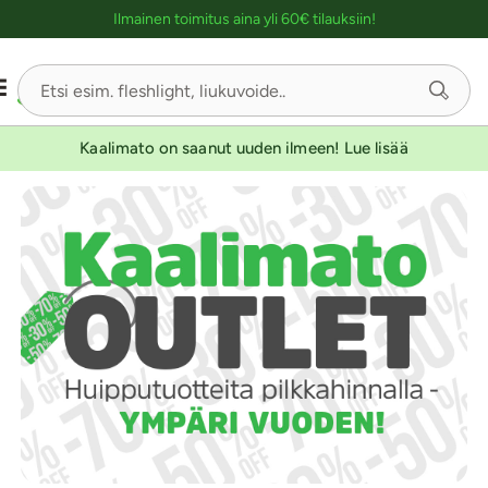
Ostoskassin kuvaus lukijalle
Ilmainen toimitus aina yli 60€ tilauksiin!
Kaalimato on saanut uuden ilmeen! Lue lisää