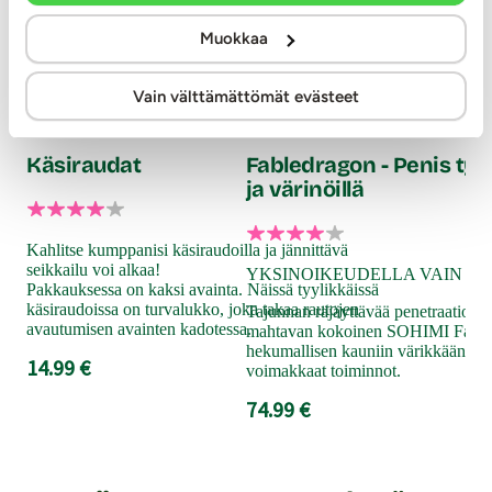
Muokkaa
Vain välttämättömät evästeet
Nanma
SOHIMI
Käsiraudat
Fabledragon - Penis työn
ja värinöillä
Kahlitse kumppanisi käsiraudoilla ja jännittävä
seikkailu voi alkaa!
YKSINOIKEUDELLA VAIN K
Pakkauksessa on kaksi avainta. Näissä tyylikkäissä
käsiraudoissa on turvalukko, joka takaa rautojen
Tajunnan räjäyttävää penetraatiota 
avautumisen avainten kadotessa.
mahtavan kokoinen SOHIMI Fable
hekumallisen kauniin värikkään u
14.99 €
voimakkaat toiminnot.
74.99 €