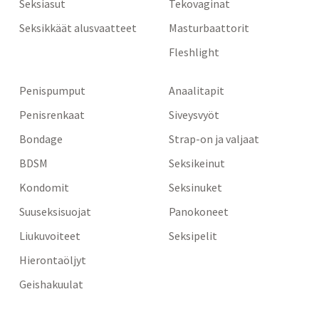
Seksiasut
Tekovaginat
Seksikkäät alusvaatteet
Masturbaattorit
Fleshlight
Penispumput
Anaalitapit
Penisrenkaat
Siveysvyöt
Bondage
Strap-on ja valjaat
BDSM
Seksikeinut
Kondomit
Seksinuket
Suuseksisuojat
Panokoneet
Liukuvoiteet
Seksipelit
Hierontaöljyt
Geishakuulat