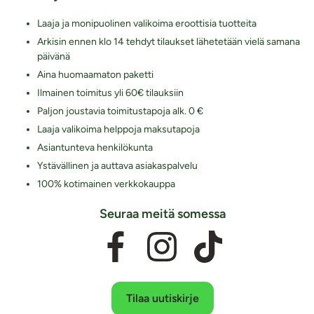
Laaja ja monipuolinen valikoima eroottisia tuotteita
Arkisin ennen klo 14 tehdyt tilaukset lähetetään vielä samana
päivänä
Aina huomaamaton paketti
Ilmainen toimitus yli 60€ tilauksiin
Paljon joustavia toimitustapoja alk. 0 €
Laaja valikoima helppoja maksutapoja
Asiantunteva henkilökunta
Ystävällinen ja auttava asiakaspalvelu
100% kotimainen verkkokauppa
Seuraa meitä somessa
Tilaa uutiskirje