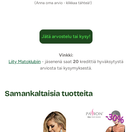
(Anna oma arvio - klikkaa tähteä!)
Jätä arvostelu tai kysy!
Vinkki:
Liity Matoklubiin
- jäsenenä saat
20
kredittiä hyväksytystä
arviosta tai kysymyksestä.
Samankaltaisia tuotteita
-30%