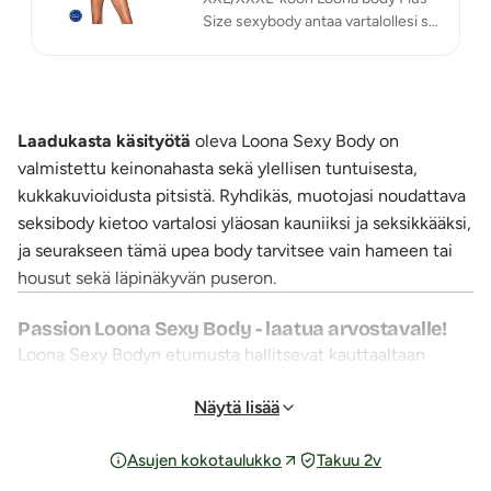
Size sexybody antaa vartalollesi sen
ansaitseman huomion.
Laadukasta käsityötä
oleva Loona Sexy Body on
valmistettu keinonahasta sekä ylellisen tuntuisesta,
kukkakuvioidusta pitsistä. Ryhdikäs, muotojasi noudattava
seksibody kietoo vartalosi yläosan kauniiksi ja seksikkääksi,
ja seurakseen tämä upea body tarvitsee vain hameen tai
housut sekä läpinäkyvän puseron.
Passion Loona Sexy Body - laatua arvostavalle!
Loona Sexy Bodyn etumusta hallitsevat kauttaaltaan
kauniit leikkaukset. Rintojen yläosat sekä decoltee
Näytä lisää
paljastuvat olkaimien avulla seksikkäästi. Olkaimet jatkuvat
olkapäille pitsisinä ja takaa ne ovat säädettävissä.
Asujen kokotaulukko
Takuu 2v
Rintaliivikupeissa on
kaarituki.
Samaa pitsiä kuin