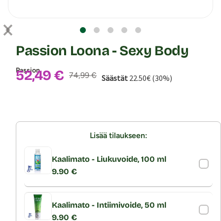
Passion Loona - Sexy Body
Passion
Alennushinta:
52,49 €
Normaalihinta:
74,99 €
Säästät
22.50€ (30%)
Lisää tilaukseen:
Kaalimato - Liukuvoide, 100 ml
9.90 €
Kaalimato - Intiimivoide, 50 ml
9.90 €