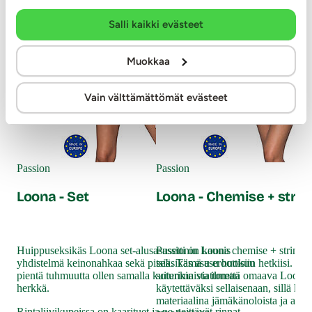
Salli kaikki evästeet
Muokkaa
Vain välttämättömät evästeet
Pas
Yo
Passion
Passion
Loona - Set
Loona - Chemise + strin
Sen
sop
mon
Huippuseksikäs Loona set-alusasusetti on kaunis
Passionin Loona chemise + stringit
tila
yhdistelmä keinonahkaa sekä pitsiä. Tämä asu huokuu
seksikäs asu eroottisiin hetkiisi. H
46
pientä tuhmuutta ollen samalla kuitenkin viattoman
soturimaista ilmettä omaava Loona 
herkkä.
käytettäväksi sellaisenaan, sillä ke
materiaalina jämäkänoloista ja asu
Rintaliivikupeissa on kaarituet ja ne peittävät rinnat