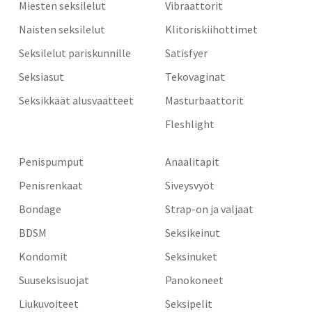
Miesten seksilelut
Vibraattorit
Naisten seksilelut
Klitoriskiihottimet
Seksilelut pariskunnille
Satisfyer
Seksiasut
Tekovaginat
Seksikkäät alusvaatteet
Masturbaattorit
Fleshlight
Penispumput
Anaalitapit
Penisrenkaat
Siveysvyöt
Bondage
Strap-on ja valjaat
BDSM
Seksikeinut
Kondomit
Seksinuket
Suuseksisuojat
Panokoneet
Liukuvoiteet
Seksipelit