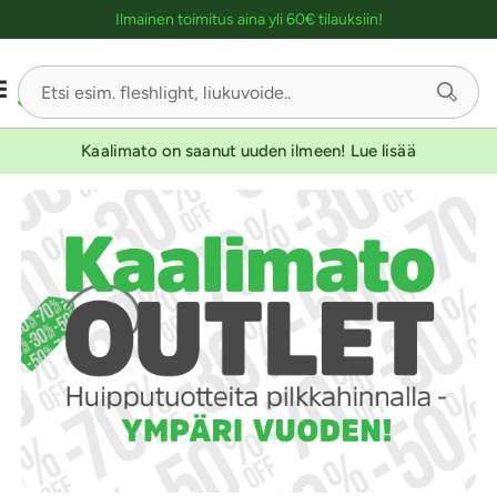
Ostoskassin kuvaus lukijalle
Ilmainen toimitus aina yli 60€ tilauksiin!
Kaalimato on saanut uuden ilmeen! Lue lisää