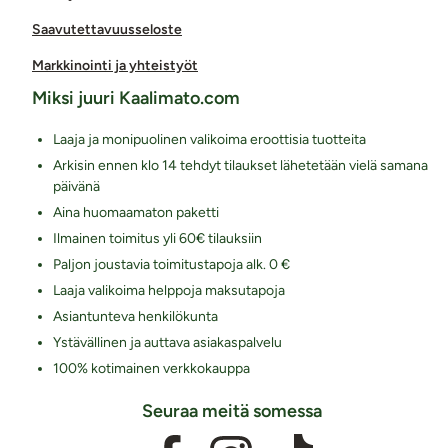
Saavutettavuusseloste
Markkinointi ja yhteistyöt
Miksi juuri Kaalimato.com
Laaja ja monipuolinen valikoima eroottisia tuotteita
Arkisin ennen klo 14 tehdyt tilaukset lähetetään vielä samana
päivänä
Aina huomaamaton paketti
Ilmainen toimitus yli 60€ tilauksiin
Paljon joustavia toimitustapoja alk. 0 €
Laaja valikoima helppoja maksutapoja
Asiantunteva henkilökunta
Ystävällinen ja auttava asiakaspalvelu
100% kotimainen verkkokauppa
Seuraa meitä somessa