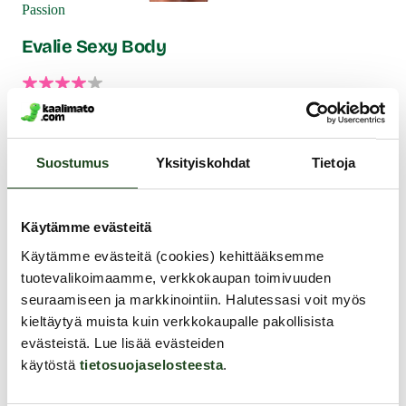
Passion
Evalie Sexy Body
Ihana, eroottinen ja superkaunis sexy body on
helpointa mahdollista pukeutumista. Asu ei tarvitse
silitystä vaan asu pysyy koko ajan sileänä vartalosi
Suostumus
Yksityiskohdat
Tietoja
muotojen mukaan.
54.99 €
Käytämme evästeitä
Muut asiakkaat ostivat
Käytämme evästeitä (cookies) kehittääksemme
tuotevalikoimaamme, verkkokaupan toimivuuden
seuraamiseen ja markkinointiin. Halutessasi voit myös
kieltäytyä muista kuin verkkokaupalle pakollisista
evästeistä. Lue lisää evästeiden
käytöstä
tietosuojaselosteesta
.