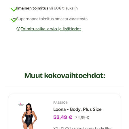
Ilmainen toimitus
yli 60€ tilauksiin
Supernopea toimitus omasta varastosta
Toimitusaika-arvio ja lisätiedot
Muut kokovaihtoehdot:
PASSION
Loona - Body, Plus Size
52,49 €
74,99 €
XXL/XXXL-koon Loona body Plus