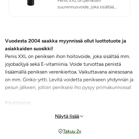
Penis XXL on peniksen
suurennusvoide, joka sisältää
jojobaöljyä ja E-vitamiinia.
Vuodesta 2004 saakka myynnissä ollut luottotuote ja
asiakkaiden suosikki!
Penis XXL on peniksen ihon hoitovoide, joka sisältää mm.
jojobaöljyä sekä E-vitamiinia. Voide turvottaa penistä
lisäämällä peniksen verenkiertoa. Vaikuttavana ainesosana
on mm. Ginko-yrtti. Levitä voidetta penikseen yhdynnän ja
pesun jälkeen, jolloin peniksesi iho pysyy priimakunnossa!
Käyttöohje:
Parhaan tuloksen saamiseksi levitä päivittäin koko
Näytä lisää
peniksen varteen hierovin liikkein 2-3 minuutin ajan.
Peniksen ei tarvitse olla erektiossa. Jos käytät voidetta
Takuu 2v
ennen yhdyntää, anna sen ensin imeytyä kunnolla.