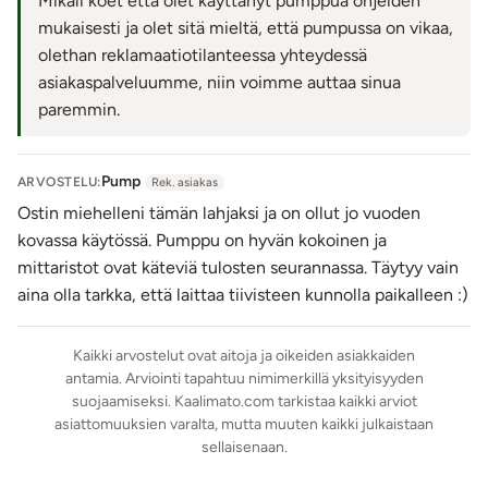
jälkeen miedolla saippuavedellä. Sylinterin puhdistukseen
Mikäli koet että olet käyttänyt pumppua ohjeiden
voi käyttää myös erotiikkavälineille tarkoitettua
mukaisesti ja olet sitä mieltä, että pumpussa on vikaa,
puhdistusainetta. Käytä tämän pumpun kanssa tarvittaessa
olethan reklamaatiotilanteessa yhteydessä
vesipohjaista liukuvoidetta.
asiakaspalveluumme, niin voimme auttaa sinua
paremmin.
Tuotetiedot:
Materiaali: ABS (sylinteri), silikoni (tiiviste)
Pump
ARVOSTELU:
Sylinterin ulkopituus: n. 29,5 cm
Rek. asiakas
Ostin miehelleni tämän lahjaksi ja on ollut jo vuoden
Sylinterin sisäpituus: n. 21,5 cm
kovassa käytössä. Pumppu on hyvän kokoinen ja
Sylinterin ulkohalkaisija: 6,3 - 6,6 cm
mittaristot ovat käteviä tulosten seurannassa. Täytyy vain
Sylinterin suuaukon sisähalkaisija: 6,1 cm
aina olla tarkka, että laittaa tiivisteen kunnolla paikalleen :)
Roisketiivis
Väri: Kirkas
Lähetyspaketin koko: 10 x 15 x 25 cm
Kaikki arvostelut ovat aitoja ja oikeiden asiakkaiden
Lähetyksen paino: ~ 1 kg
antamia. Arviointi tapahtuu nimimerkillä yksityisyyden
suojaamiseksi. Kaalimato.com tarkistaa kaikki arviot
asiattomuuksien varalta, mutta muuten kaikki julkaistaan
sellaisenaan.