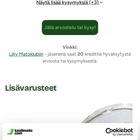
Näytä lisää kysymyksiä (+3)
Jätä arvostelu tai kysy!
Vinkki:
Liity Matoklubiin
- jäsenenä saat
20
kredittiä hyväksytystä
arviosta tai kysymyksestä.
Lisävarusteet