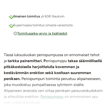
Ilmainen toimitus
yli 60€ tilauksiin
Supernopea toimitus omasta varastosta
Toimitusaika-arvio ja lisätiedot
Tässä luksusluokan penispumpussa on erinomaiset tehot
ja
tarkka painemittari. P
enispumppu
takaa säännöllisellä
pitkäkestoisella harjoittelulla kovemman ja
kestävämmän erektion sekä kooltaan suuremman
peniksen.
Penispumpun toiminta perustuu alipaineeseen,
joka muodostuu pumpattaessa sylinterin sisälle.
Alipaineen ansiosta veri virtaa peniksen paisuvaiskudoksiin
ja aiheuttaa erektion.
Penispumppu
on erinomainen apu
mm. erektiohäiriöissä.