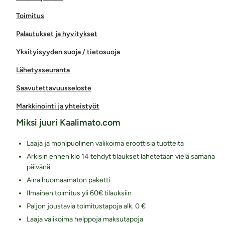
Toimitus
Palautukset ja hyvitykset
Yksityisyyden suoja / tietosuoja
Lähetysseuranta
Saavutettavuusseloste
Markkinointi ja yhteistyöt
Miksi juuri Kaalimato.com
Laaja ja monipuolinen valikoima eroottisia tuotteita
Arkisin ennen klo 14 tehdyt tilaukset lähetetään vielä samana
päivänä
Aina huomaamaton paketti
Ilmainen toimitus yli 60€ tilauksiin
Paljon joustavia toimitustapoja alk. 0 €
Laaja valikoima helppoja maksutapoja