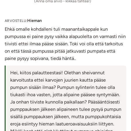
(Anna oma arvio - klikkaa tähteä!)
tiiviisti vartaloa vasten ja ala pumpata pumpun kahvaa.
Sylinterin mitta-asteikosta voit seurata peniksen kokoa ja
Hieman
mittarista alipaineen määrää. Kun olet saavuttanut
ARVOSTELU:
haluamasi lopputuloksen, vapauta alipaine pumppukahvan
Ehkä omalle kohdalleni tuli maanantaikappale kun
venttiiliä painamalla.
pumpussa ei paine pysy vaikka alapuolelta on varmasti niin
Turvallisinta on, että pumppaat 10 minuutin periodeissa,
tiivisti ettei ilmaa pääse sisään. Toki voi olla että tarkoitus
jonka jälkeen vapautat alipaineen ja annat veren virrata
on että tässä pumpussa pitää jatkuvasti pumpata että
vapaasti hetken ajan. Tämän jälkeen voit pumpata
paine pysyy sopivana, tiedä häntä..
uudestaan.
Käyttövinkki:
Hei, kiitos palautteestasi! Olethan sheivannut
Ennen pumppauksen aloittamista pujota pumpun
karvoitusta ettei karvojen juurien kautta pääse
kauluksen ympärille pakkauksen mukana tuleva silikoninen
pumpun sisään ilmaa? Pumpun sylinterin tulee olla
penisrengas "odottelemaan". Kun olet pumpannut
tiukasti ihoa vasten, jotta alipaine pääsee syntymään.
riittävästi, liu'uta penisrengas sylinterin päältä peniksen
Ja onhan tiiviste kunnolla paikallaan? Pääsääntöisesti
tyveen ja vapauta alipaine. Näin kova ja komea erektiosi
pumppauksen jälkeen alipaineen tulee pysyä pumpun
kestää.
sisällä pumppauksen jälkeen, mutta pumppukohtaisia
Pumpun osat on helppo irroittaa ja puhdistaa käytön
eroja esiintyy hieman laatueroavaisuuksiin liittyen.