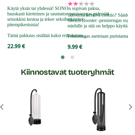
kad
Käytä yksin tai yhdessä! SONOn sopivan paksu,
ravi
hauskasti kierteinen ja saumaton penisrengas pidentää
Toiveena kestävä erektio? Säädettäv
sisä
seisokkisi kestoa ja tekee seksihetkistäsi
Stretch Booster -penisrengas sopii 
sink
pitempikestoisia!
miehille ja sitä on helppo käyttää.
19
Tämä pakkaus sisältää kaksi erikokoista...
Penisrengas asetetaan puristamaan p
22.99 €
9.99 €
Kiinnostavat tuoteryhmät