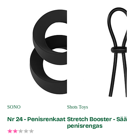
Via
Pa
SONO
Shots Toys
Nr 24 - Penisrenkaat
Stretch Booster - Sääd
penisrengas
Mon
toi