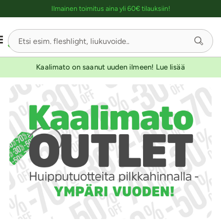
Ostoskassin kuvaus lukijalle
Ilmainen toimitus aina yli 60€ tilauksiin!
Kaalimato on saanut uuden ilmeen! Lue lisää