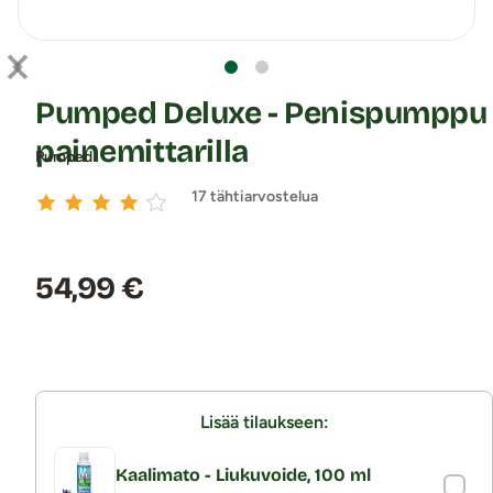
Pumped Deluxe - Penispumppu
painemittarilla
Pumped
17 tähtiarvostelua
Hinta:
54,99 €
Lisää tilaukseen:
Kaalimato - Liukuvoide, 100 ml