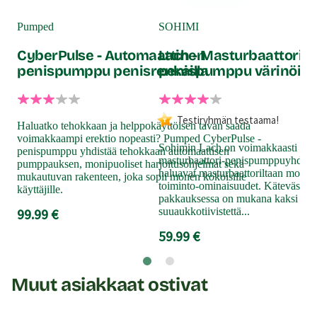
Bi
Pumped
SOHIMI
CyberPulse - Automaattinen
Lach - Masturbaattori /
penispumppu penisrenkailla
penispumppu värinöillä
Sim
ere
pen
pum
Testiryhmän testaama!
Haluatko tehokkaan ja helppokäyttöisen tavan saada
käd
voimakkaampi erektio nopeasti? Pumped CyberPulse -
avul
Sohimin Lach on voimakkaasti ime
penispumppu yhdistää tehokkaan automaattisen
masturbaattori-penispumppuyhdistel
24
pumppauksen, monipuoliset harjoitusohjelmat sekä
haluavat masturbaattoriltaan moni
mukautuvan rakenteen, joka sopii monen kokoisille
toiminto-ominaisuudet. Kätevässä m
käyttäjille.
pakkauksessa on mukana kaksi erila
99.99 €
suuaukkotiivistettä...
59.99 €
Muut asiakkaat ostivat