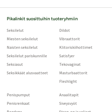
Pikalinkit suosittuihin tuoteryhmiin
Seksilelut
Dildot
Miesten seksilelut
Vibraattorit
Naisten seksilelut
Klitoriskiihottimet
Seksilelut pariskunnille
Satisfyer
Seksiasut
Tekovaginat
Seksikkäät alusvaatteet
Masturbaattorit
Fleshlight
Penispumput
Anaalitapit
Penisrenkaat
Siveysvyöt
Bondage
Strap-on ja valjaat