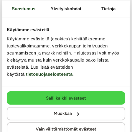
Suostumus
Yksityiskohdat
Tietoja
Käytämme evästeitä
Käytämme evästeitä (cookies) kehittääksemme
tuotevalikoimaamme, verkkokaupan toimivuuden
seuraamiseen ja markkinointiin. Halutessasi voit myös
Na
kieltäytyä muista kuin verkkokaupalle pakollisista
Do
evästeistä. Lue lisää evästeiden
Pumped
You2Toys
käytöstä
tietosuojaselosteesta
.
Silikoninen penispumpun tiiviste
Universal Sleeve - Tiivis
Mie
tiiv
Salli kaikki evästeet
use
Erityisesti Pumped-sarjan penispumppuihin sopiva
Vaihdettava tiiviste tekee penispum
tiiviste. Silikoninen penispumpun tiiviste on kestävä ja
miellyttävämpää. Tämä hyvin joust
Tuo
Muokkaa
hyväntuntuinen ihoa vasten. Tiiviste asettuu pitävästi
materiaalista valmistettu tiiviste sop
desi
ihoa vasten ja edesauttaa säilyttämään penispumpun
halkaisijaltaan normaalia hieman p
puhd
alipaineen sylinterissä.
penispumppuihin.
Vain välttämättömät evästeet
16