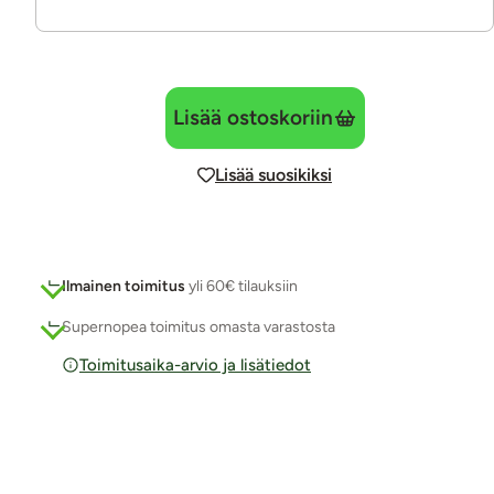
Lisää ostoskoriin
Lisää suosikiksi
Ilmainen toimitus
yli 60€ tilauksiin
Supernopea toimitus omasta varastosta
Toimitusaika-arvio ja lisätiedot