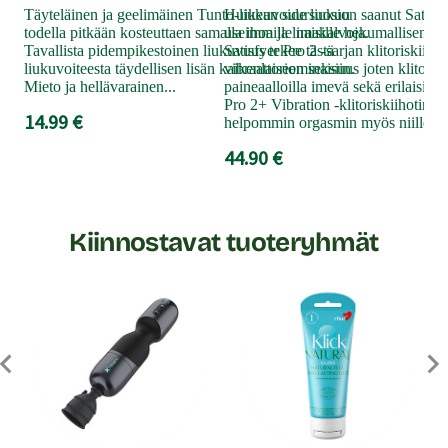
Täyteläinen ja geelimäinen Tunto-liukuvoide liukuu
Huikean suursuosion saanut Satisfy
todella pitkään kosteuttaen samalla ihoa ja limakalvoja.
useimmille naisille hekumallisen kl
Tavallista pidempikestoinen liukuvuus tekee tästä
Satisfyer Pro 2 -sarjan klitoriskiiho
liukuvoiteesta täydellisen lisän kaikenlaiseen seksiin.
vibraattoriominaisuus joten klitorist
Mieto ja hellävarainen...
paineaalloilla imevä sekä erilaisilla 
Pro 2+ Vibration -klitoriskiihotin 
14.99 €
helpommin orgasmin myös niille...
44.90 €
Kiinnostavat tuoteryhmät