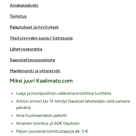
Asiakaspalvelu
Toimitus
Palautukset ja hyvitykset
Yksityisyyden suoja / tietosuoja
Lähetysseuranta
Saavutettavuusseloste
Markkinointi ja yhteistyöt
Miksi juuri Kaalimato.com
Laaja ja monipuolinen valikoima eroottisia tuotteita
Arkisin ennen klo 14 tehdyt tilaukset lähetetään vielä samana
päivänä
Aina huomaamaton paketti
Ilmainen toimitus yli 60€ tilauksiin
Paljon joustavia toimitustapoja alk. 0 €