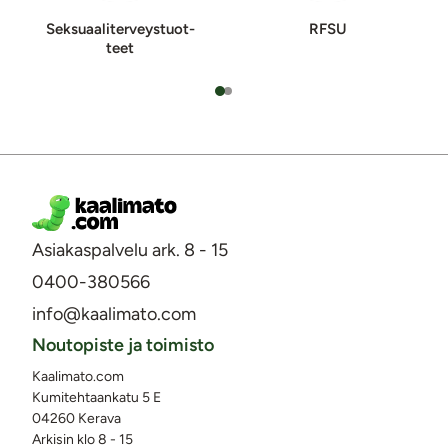
Sek­suaa­li­ter­veys­tuot­
RFSU
teet
Asiakaspalvelu ark. 8 - 15
0400-380566
info@kaalimato.com
Noutopiste ja toimisto
Kaalimato.com
Kumitehtaankatu 5 E
04260 Kerava
Arkisin klo 8 - 15