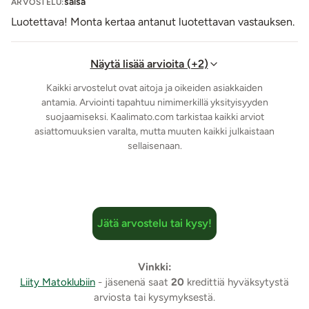
salsa
ARVOSTELU:
Luotettava! Monta kertaa antanut luotettavan vastauksen.
Näytä lisää arvioita (+2)
Kaikki arvostelut ovat aitoja ja oikeiden asiakkaiden
antamia. Arviointi tapahtuu nimimerkillä yksityisyyden
suojaamiseksi. Kaalimato.com tarkistaa kaikki arviot
asiattomuuksien varalta, mutta muuten kaikki julkaistaan
sellaisenaan.
Jätä arvostelu tai kysy!
Vinkki:
Liity Matoklubiin
- jäsenenä saat
20
kredittiä hyväksytystä
arviosta tai kysymyksestä.