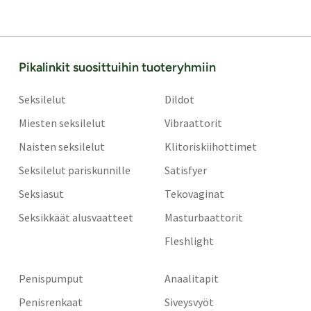
Pikalinkit suosittuihin tuoteryhmiin
Seksilelut
Dildot
Miesten seksilelut
Vibraattorit
Naisten seksilelut
Klitoriskiihottimet
Seksilelut pariskunnille
Satisfyer
Seksiasut
Tekovaginat
Seksikkäät alusvaatteet
Masturbaattorit
Fleshlight
Penispumput
Anaalitapit
Penisrenkaat
Siveysvyöt