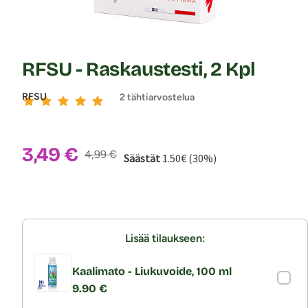
RFSU - Raskaustesti, 2 Kpl
RFSU
2 tähtiarvostelua
Alennushinta:
3,49 €
Normaalihinta:
4,99 €
Säästät
1.50€ (30%)
Lisää tilaukseen:
Kaalimato - Liukuvoide, 100 ml
9.90 €