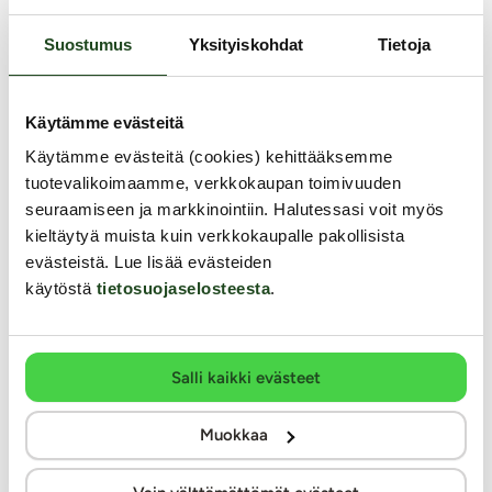
SwimCount
Suostumus
Yksityiskohdat
Tietoja
Kotitesti sperman laadun
mittaamiseen
Käytämme evästeitä
Käytämme evästeitä (cookies) kehittääksemme
Testiryhmän testaama!
tuotevalikoimaamme, verkkokaupan toimivuuden
seuraamiseen ja markkinointiin. Halutessasi voit myös
SwimCount™ on helppokäyttöinen kotitesti, joka antaa
nopean ja luotettavan tuloksen miehen
kieltäytyä muista kuin verkkokaupalle pakollisista
hedelmällisyydestä. Tanskassa kehitetty ja valmistettu
evästeistä. Lue lisää evästeiden
SwimCount™ kotitesti perustuu patentoituun
käytöstä
tietosuojaselosteesta
.
teknologiaan ja se mittaa eteenpäin liikkuvien
siittiöiden pitoisuutta siemennesteessä.
49.99 €
Salli kaikki evästeet
Muut asiakkaat ostivat
Muokkaa
KESTOETUTUOTE