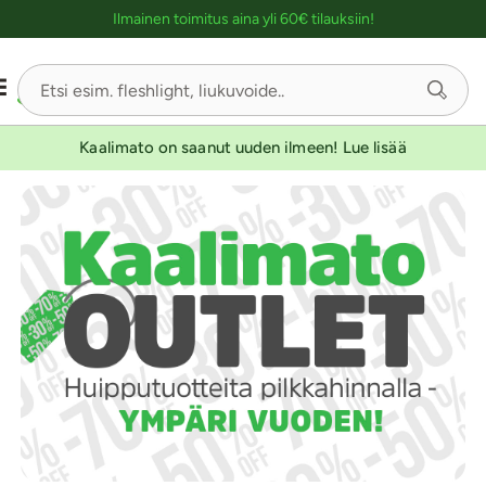
Ostoskassin kuvaus lukijalle
Ilmainen toimitus aina yli 60€ tilauksiin!
Kaalimato on saanut uuden ilmeen! Lue lisää