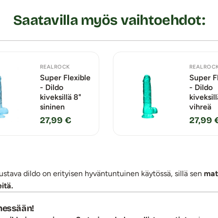
Saatavilla myös vaihtoehdot:
REALROCK
REALROC
Super Flexible
Super F
- Dildo
- Dildo
kiveksillä 8"
kiveksill
sininen
vihreä
27,99 €
27,99 
stava dildo on erityisen hyväntuntuinen käytössä, sillä sen
mate
itä.
nnessään!