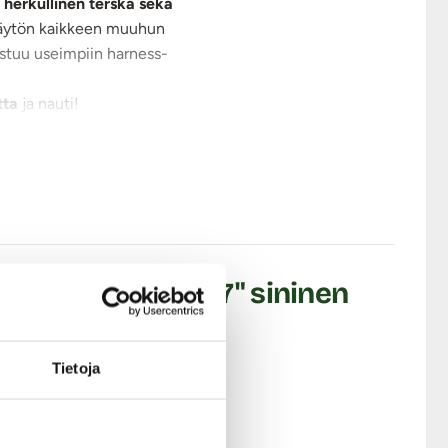
n
herkullinen terska sekä
 käytön kaikkeen muuhun
stuu useimpiin harness-
tta
ja nauti!
Dildo kiveksillä 7" sininen
Tietoja