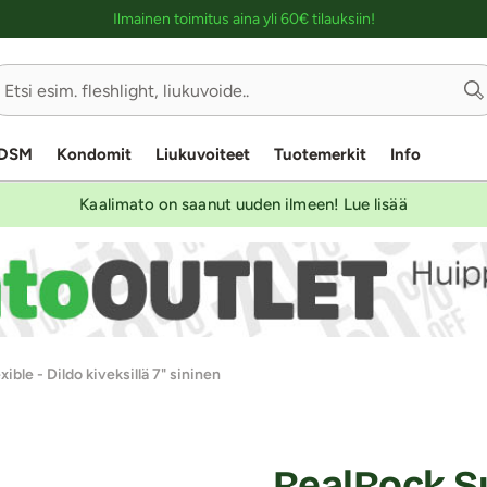
Ostoskassin kuvaus lukijalle
Ilmainen toimitus aina yli 60€ tilauksiin!
DSM
Kondomit
Liukuvoiteet
Tuotemerkit
Info
Kaalimato on saanut uuden ilmeen! Lue lisää
ible - Dildo kiveksillä 7" sininen
RealRock Su