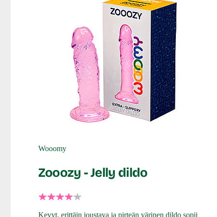
Wooomy
Zooozy - Jelly dildo
Kevyt, erittäin joustava ja pirteän värinen dildo sopii