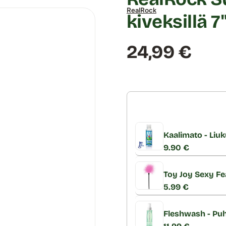
RealRock
kiveksillä 7
Hinta:
24,99 €
Kaalimato - Liuk
9.90 €
Toy Joy Sexy Fe
5.99 €
Fleshwash - Puh