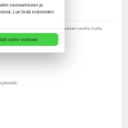
uden seuraamiseen ja
teistä. Lue lisää evästeiden
.com tarkistaa kaikki arviot asiattomuuksien varalta, mutta
Salli kaikki evästeet
ymyksestä.