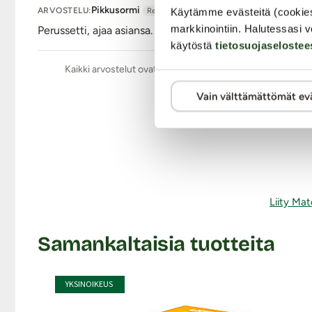
Pikkusormi
ARVOSTELU:
Käytämme evästeitä (cookie
Rek. asiakas
markkinointiin. Halutessasi v
Perussetti, ajaa asiansa. Kivan taipuisa ja sopii käteen.
käytöstä
tietosuojaselostee
Kaikki arvostelut ovat aitoja ja oikeiden asiakkaiden anta
Vain välttämättömät ev
Liity Mat
Samankaltaisia tuotteita
YKSINOIKEUS