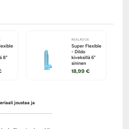
K
REALROCK
lexible
Super Flexible
- Dildo
ä 8"
kiveksillä 6"
sininen
€
18,99 €
riaali joustaa ja