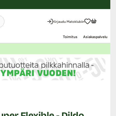
Kirjaudu Matoklubiin
Toimitus
Asiakaspalvelu
per Flexible - Dildo