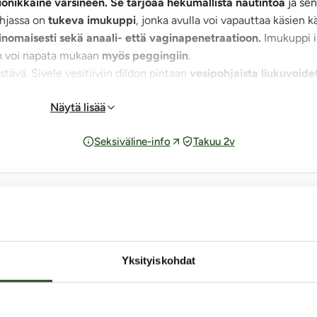
onikkaine varsineen. Se tarjoaa hekumallista nautintoa
ja se
hjassa on
tukeva imukuppi
, jonka avulla voi vapauttaa käsien
inomaisesti sekä anaali- että vaginapenetraatioon.
Imukuppi i
don voi napata mukaan
myös peggingiin
.
ävä. Sivele vesitiiviin dildon pintaan
vesipohjaista liukuvoide
sa erotiikkavälineille tarkoitetulla puhdistusaineella.
Näytä lisää
Seksiväline-info
Takuu 2v
tteelle RealRock Super Flexible - 
Yksityiskohdat
Anna oma arvio - klikkaa tähteä!