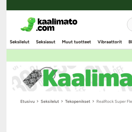
Seksilelut
Seksiasut
Muut tuotteet
Vibraattorit
B
Etusivu
Seksilelut
Tekopenikset
RealRock Super Flex