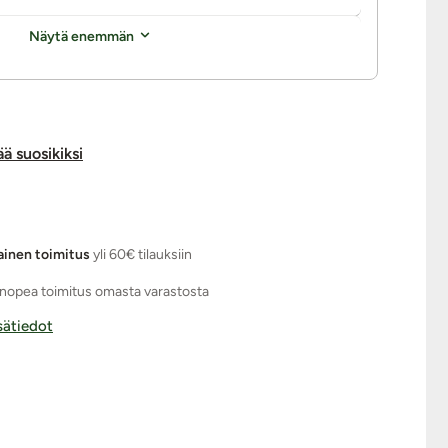
Näytä enemmän
ää suosikiksi
ainen toimitus
yli 60€ tilauksiin
nopea toimitus omasta varastosta
isätiedot