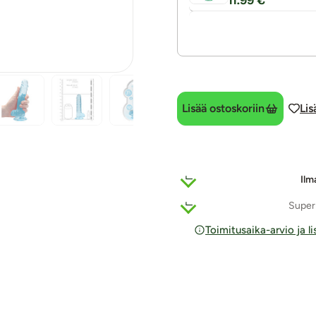
11.99 €
Lisää ostoskoriin
Lis
Ilm
Super
Toimitusaika-arvio ja l