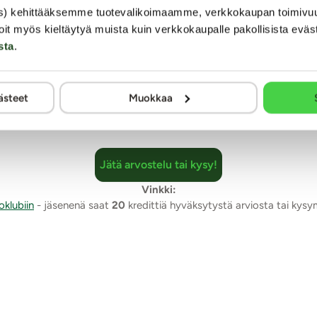
s) kehittääksemme tuotevalikoimaamme, verkkokaupan toimivu
oit myös kieltäytyä muista kuin verkkokaupalle pakollisista eväs
sta
.
mia. Arviointi tapahtuu nimimerkillä yksityisyyden suojaamiseksi. Kaalimato
muuten kaikki julkaistaan sellaisenaan.
ästeet
Muokkaa
Jätä arvostelu tai kysy!
Vinkki:
oklubiin
- jäsenenä saat
20
kredittiä hyväksytystä arviosta tai kys