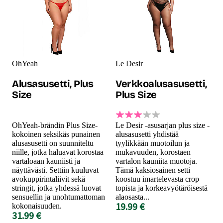
OhYeah
Le Desir
Alusasusetti, Plus
Verkkoalusasusetti,
Size
Plus Size
OhYeah-brändin Plus Size-
Le Desir -asusarjan plus size -
kokoinen seksikäs punainen
alusasusetti yhdistää
alusasusetti on suunniteltu
tyylikkään muotoilun ja
niille, jotka haluavat korostaa
mukavuuden, korostaen
vartaloaan kauniisti ja
vartalon kauniita muotoja.
näyttävästi. Settiin kuuluvat
Tämä kaksiosainen setti
avokuppirintaliivit sekä
koostuu imartelevasta crop
stringit, jotka yhdessä luovat
topista ja korkeavyötäröisestä
sensuellin ja unohtumattoman
alaosasta...
19.99 €
kokonaisuuden.
31.99 €