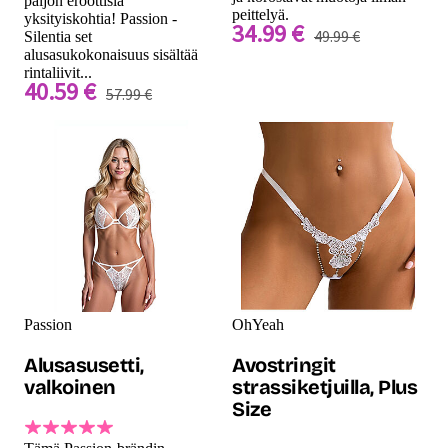
paljon eroottisia
peittelyä.
yksityiskohtia! Passion -
34.99 €
49.99 €
Silentia set
alusasukokonaisuus sisältää
rintaliivit...
40.59 €
57.99 €
Passion
OhYeah
Alusasusetti,
Avostringit
valkoinen
strassiketjuilla, Plus
Size