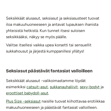
Seksikkäät alusasut, seksiasut ja seksiasusteet tuovat
iloa makuuhuoneeseen ja antavat lupauksen ihanista
yhteisistä hetkistä. Kun tunnet itsesi suloisen
seksikkääksi, näkyy se myös päälle.
Valitse itsellesi vaikka upea korsetti tai sensuellit
sukkahousut ja järjestä kumppanillesi yllätys!
Seksiasut päästävät fantasiat valloilleen
Seksikkäät alusasut -valikoimastamme löydät
esimerkiksi
catsuit-asut
,
sukkanauhaliivit,
sexy-bodyt
ja
eroottiset babydoll-asut
.
Plus Size -seksiasut
naisille tuovat kiihottavaa erotiikkaa
makuuhuoneeseen ja päästävät fantasiat valloilleen.