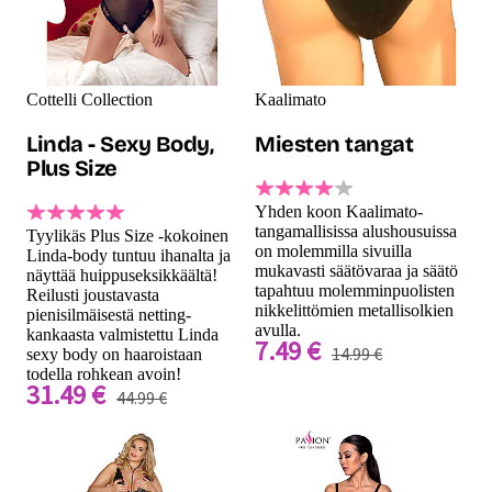
Cottelli Collection
Kaalimato
Linda - Sexy Body,
Miesten tangat
Plus Size
Yhden koon Kaalimato-
tangamallisissa alushousuissa
Tyylikäs Plus Size -kokoinen
on molemmilla sivuilla
Linda-body tuntuu ihanalta ja
mukavasti säätövaraa ja säätö
näyttää huippuseksikkäältä!
tapahtuu molemminpuolisten
Reilusti joustavasta
nikkelittömien metallisolkien
pienisilmäisestä netting-
avulla.
kankaasta valmistettu Linda
7.49 €
14.99 €
sexy body on haaroistaan
todella rohkean avoin!
31.49 €
44.99 €