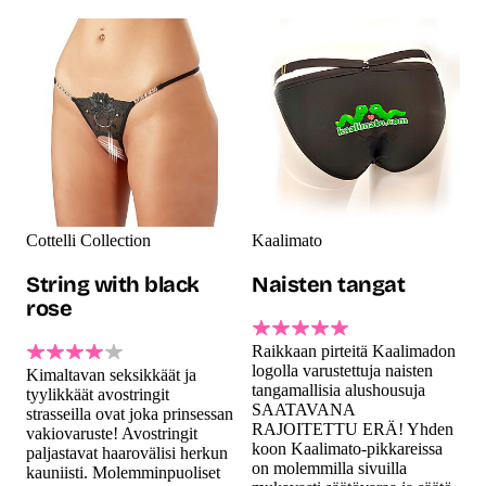
Cottelli Collection
Kaalimato
String with black
Naisten tangat
rose
Raikkaan pirteitä Kaalimadon
logolla varustettuja naisten
Kimaltavan seksikkäät ja
tangamallisia alushousuja
tyylikkäät avostringit
SAATAVANA
strasseilla ovat joka prinsessan
RAJOITETTU ERÄ! Yhden
vakiovaruste! Avostringit
koon Kaalimato-pikkareissa
paljastavat haarovälisi herkun
on molemmilla sivuilla
kauniisti. Molemminpuoliset