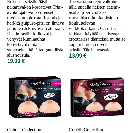
Erityisen seksikkäästi
Tee vastapuoleen vaikutus
pakaravakoa korostavat Trini-
tällä upealla naisten catsuit-
avotangat ovat avonaiset
asulla, joka yhdistää
myös etumuksesta. Kaunis ja
romanttisen kukkapitsin ja
herkkä guipure-pitsi on ilmava
houkuttelevan
ja nopeasti kuivuva materiaali.
verkkokankaan. Casuit-asua
Ristiin rastiin kulkevat ja
voidaan käyttää sellaisenaan
venyvät kuminauhat
eroottisissa tilanteissa mutta se
kehystävät näitä
sopii mainiosti myös
superseksikkäitä tangamallisia
seksikkääksi alusasuksi...
13.99 €
alushousuja.
19.99 €
Cottelli Collection
Cottelli Collection