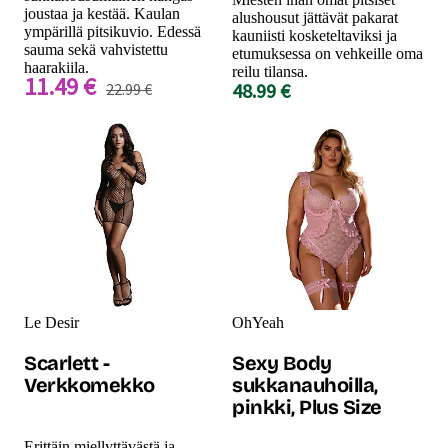
joustaa ja kestää. Kaulan
alushousut jättävät pakarat
ympärillä pitsikuvio. Edessä
kauniisti kosketeltaviksi ja
sauma sekä vahvistettu
etumuksessa on vehkeille oma
haarakiila.
reilu tilansa.
11.49 €
48.99 €
22.99 €
Le Desir
OhYeah
Scarlett -
Sexy Body
Verkkomekko
sukkanauhoilla,
pinkki, Plus Size
Erittäin miellyttävästä ja