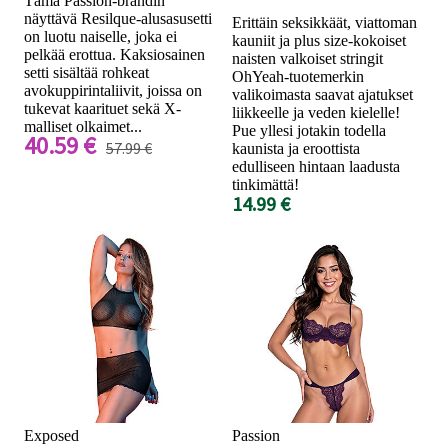
Tämä Passion-brändin
näyttävä Resilque-alusasusetti
Erittäin seksikkäät, viattoman
on luotu naiselle, joka ei
kauniit ja plus size-kokoiset
pelkää erottua. Kaksiosainen
naisten valkoiset stringit
setti sisältää rohkeat
OhYeah-tuotemerkin
avokuppirintaliivit, joissa on
valikoimasta saavat ajatukset
tukevat kaarituet sekä X-
liikkeelle ja veden kielelle!
malliset olkaimet...
Pue yllesi jotakin todella
40.59 €
57.99 €
kaunista ja eroottista
edulliseen hintaan laadusta
tinkimättä!
14.99 €
Exposed
Passion