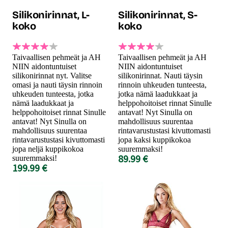
Silikonirinnat, L-
Silikonirinnat, S-
koko
koko
Taivaallisen pehmeät ja AH
Taivaallisen pehmeät ja AH
NIIN aidontuntuiset
NIIN aidontuntuiset
silikonirinnat nyt. Valitse
silikonirinnat. Nauti täysin
omasi ja nauti täysin rinnoin
rinnoin uhkeuden tunteesta,
uhkeuden tunteesta, jotka
jotka nämä laadukkaat ja
nämä laadukkaat ja
helppohoitoiset rinnat Sinulle
helppohoitoiset rinnat Sinulle
antavat! Nyt Sinulla on
antavat! Nyt Sinulla on
mahdollisuus suurentaa
mahdollisuus suurentaa
rintavarustustasi kivuttomasti
rintavarustustasi kivuttomasti
jopa kaksi kuppikokoa
jopa neljä kuppikokoa
suuremmaksi!
89.99 €
suuremmaksi!
199.99 €