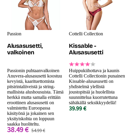
Passion
Cottelli Collection
Alusasusetti,
Kissable -
valkoinen
Alusasusetti
Passionin puhtaanvalkoinen
Huippukiihottava ja kaunis
Anuvera-alusasusetti koostuu
Cottelli Collectionin punainen
kevyistä, kaarituettomista
Kissable-alusasusetti on
pitsirintaliiveistä ja string-
yhdistelmä ylellistä
mallisista alushousuista. Tämä
joustopitsiä ja huolellista
herkkä mutta samalla erittäin
suunnittelua kuorrutettuna
eroottinen alusasusetti on
sähäkällä seksikkyydellä!
39.99 €
valmistettu Euroopassa
käsityönä ja jokainen sen
yksityiskohta on loppuun
saakka huoliteltu.
38.49 €
54.99 €