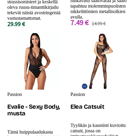
mukavasti säätövaraa ja säätö
strassisomisteet ja keskellä
tapahtuu molemminpuolisten
oleva ruusu-timanttikirjailu
nikkelittömien metallisolkien
tekevät näistä avostringeistä
avulla.
vastustamattomat.
7.49 €
29.99 €
14.99 €
Passion
Passion
Evalie - Sexy Body,
Elea Catsuit
musta
Tyylikäs ja kauniisti kuvioitu
catsuit, jossa on
Tämä huippulaadukasta