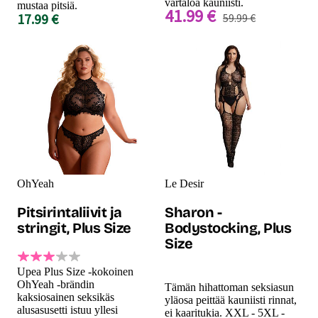
vartaloa kauniisti.
mustaa pitsiä.
41.99 €
17.99 €
59.99 €
OhYeah
Le Desir
Pitsirintaliivit ja
Sharon -
stringit, Plus Size
Bodystocking, Plus
Size
Upea Plus Size -kokoinen
OhYeah -brändin
Tämän hihattoman seksiasun
kaksiosainen seksikäs
yläosa peittää kauniisti rinnat,
alusasusetti istuu yllesi
ei kaaritukia. XXL - 5XL -