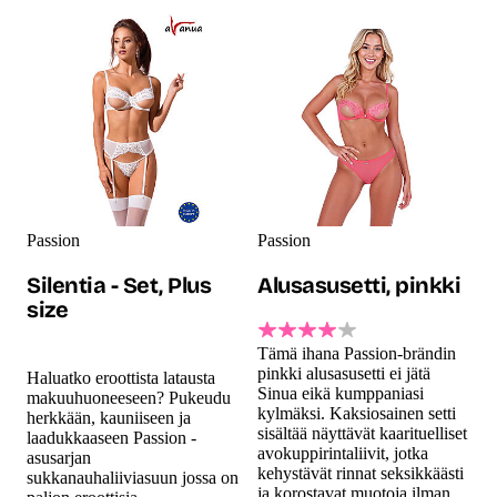
Passion
Passion
Silentia - Set, Plus
Alusasusetti, pinkki
size
Tämä ihana Passion-brändin
pinkki alusasusetti ei jätä
Haluatko eroottista latausta
Sinua eikä kumppaniasi
makuuhuoneeseen? Pukeudu
kylmäksi. Kaksiosainen setti
herkkään, kauniiseen ja
sisältää näyttävät kaarituelliset
laadukkaaseen Passion -
avokuppirintaliivit, jotka
asusarjan
kehystävät rinnat seksikkäästi
sukkanauhaliiviasuun jossa on
ja korostavat muotoja ilman