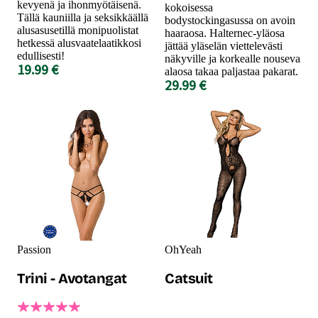
kevyenä ja ihonmyötäisenä.
kokoisessa
Tällä kauniilla ja seksikkäällä
bodystockingasussa on avoin
alusasusetillä monipuolistat
haaraosa. Halternec-yläosa
hetkessä alusvaatelaatikkosi
jättää yläselän viettelevästi
edullisesti!
näkyville ja korkealle nouseva
19.99 €
alaosa takaa paljastaa pakarat.
29.99 €
Passion
OhYeah
Trini - Avotangat
Catsuit