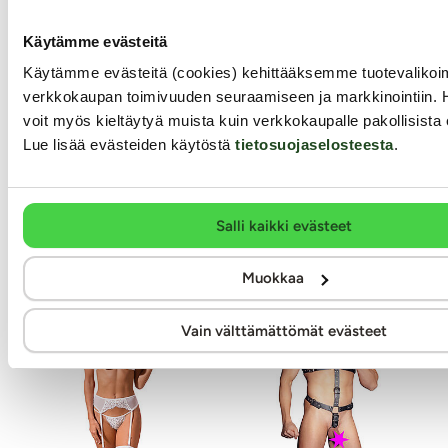
Cute - Alusasusetti
White Bride -
Sukkanauhaliivit &
Käytämme evästeitä
sukat
Vaaleanpunainen Amorable-
Käytämme evästeitä (cookies) kehittääksemme tuotevalik
alusasusetti on samaan aikaan
verkkokaupan toimivuuden seuraamiseen ja markkinointiin. 
seksikäs ja erittäin herkkä
Valkoinen sukkanauhaliivisetti
alusasasu, joka sopii
voit myös kieltäytyä muista kuin verkkokaupalle pakollisista 
ja sukat, jotka sopivat vaikka
vietteleviin iltoihisi ja arjen
Lue lisää evästeiden käytöstä
tietosuojaselosteesta
.
hääyön asusteeksi! Venyvästä
piristäjäksi! Alusasu on
guipure-pitsikankaasta
valmistettu pehmeästä ja
valmistettu sukkanauhaliivi on
joustavasta...
helppo pujottaa päälle. Edessä
26.99 €
ja takana viattoman valkoiset
Salli kaikki evästeet
rusetit.
19.99 €
Muokkaa
Vain välttämättömät evästeet