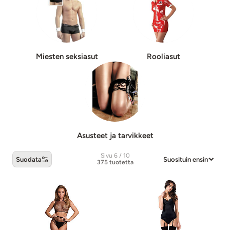
Miesten sek­sia­sut
Rooliasut
Asusteet ja tarvikkeet
Sivu 6 / 10
Suodata
Suosituin ensin
375 tuotetta
Seksiasut -tuotteet