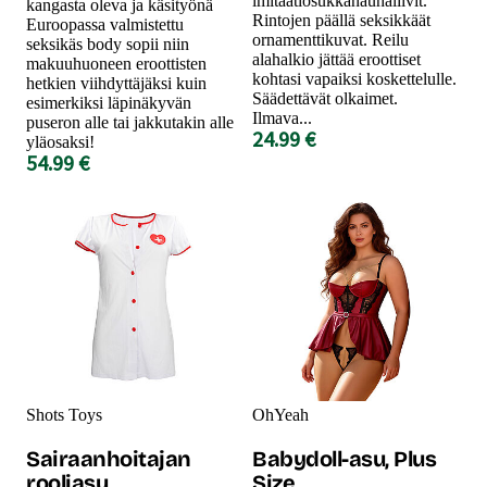
imitaatiosukkanauhaliivit.
kangasta oleva ja käsityönä
Rintojen päällä seksikkäät
Euroopassa valmistettu
ornamenttikuvat. Reilu
seksikäs body sopii niin
alahalkio jättää eroottiset
makuuhuoneen eroottisten
kohtasi vapaiksi koskettelulle.
hetkien viihdyttäjäksi kuin
Säädettävät olkaimet.
esimerkiksi läpinäkyvän
Ilmava...
puseron alle tai jakkutakin alle
24.99 €
yläosaksi!
54.99 €
Shots Toys
OhYeah
Sairaanhoitajan
Babydoll-asu, Plus
rooliasu
Size