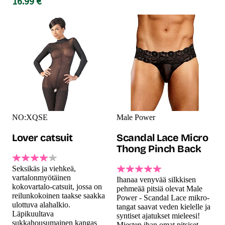
16.99 €
NO:XQSE
Male Power
Lover catsuit
Scandal Lace Micro
Thong Pinch Back
Seksikäs ja viehkeä,
vartalonmyötäinen
Ihanaa venyvää silkkisen
kokovartalo-catsuit, jossa on
pehmeää pitsiä olevat Male
reilunkokoinen taakse saakka
Power - Scandal Lace mikro-
ulottuva alahalkio.
tangat saavat veden kielelle ja
Läpikuultava
syntiset ajatukset mieleesi!
sukkahousumainen kangas
Miesten ihan omat pitsiset