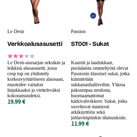
Le Desir
Passion
Verkkoalusasusetti
ST001 - Sukat
Le Desir-asusarjan seksikäs ja
Kauniit ja laadukkaat,
leikkisä alusasusetti, jossa
puolalaista ommeltyötä olevat
crop top on yhdistetty
Passionin klassiset sukat, jotka
korkeavyötäröiseen alaosaan,
kiinnitetään
muotoilee vartalon
sukkanauhaliiveihin. Yläosa
linjakkaaksi ja vietteleväksi
paksumpaa neulosta,
kokonaisuudeksi.
huomaamattomat
19.99 €
kärkivahvikkeet. Sukat, jotka
soveltuvat mainiosti
arkikäyttöön sekä
juhlavimpiinkin tilaisuuksiin.
11.99 €