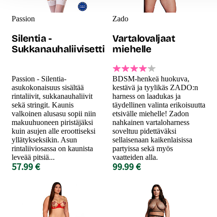
Passion
Zado
Silentia -
Vartalovaljaat
Sukkanauhaliivisetti
miehelle
Passion - Silentia-
BDSM-henkeä huokuva,
asukokonaisuus sisältää
kestävä ja tyylikäs ZADO:n
rintaliivit, sukkanauhaliivit
harness on laadukas ja
sekä stringit. Kaunis
täydellinen valinta erikoisuutta
valkoinen alusasu sopii niin
etsivälle miehelle! Zadon
makuuhuoneen piristäjäksi
nahkainen vartaloharness
kuin asujen alle eroottiseksi
soveltuu pidettäväksi
yllätykseksikin. Asun
sellaisenaan kaikenlaisissa
rintaliiviosassa on kaunista
partyissa sekä myös
leveää pitsiä...
vaatteiden alla.
57.99 €
99.99 €