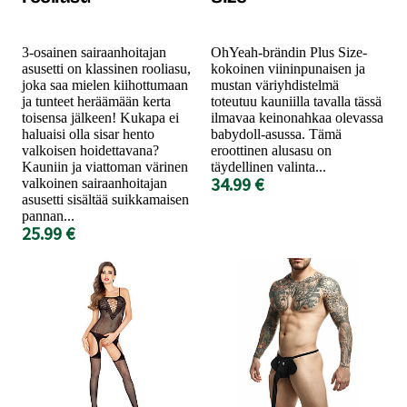
3-osainen sairaanhoitajan
OhYeah-brändin Plus Size-
asusetti on klassinen rooliasu,
kokoinen viininpunaisen ja
joka saa mielen kiihottumaan
mustan väriyhdistelmä
ja tunteet heräämään kerta
toteutuu kauniilla tavalla tässä
toisensa jälkeen! Kukapa ei
ilmavaa keinonahkaa olevassa
haluaisi olla sisar hento
babydoll-asussa. Tämä
valkoisen hoidettavana?
eroottinen alusasu on
Kauniin ja viattoman värinen
täydellinen valinta...
34.99 €
valkoinen sairaanhoitajan
asusetti sisältää suikkamaisen
pannan...
25.99 €