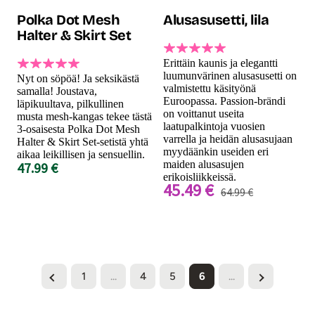
Polka Dot Mesh
Alusasusetti, lila
Halter & Skirt Set
Erittäin kaunis ja elegantti
luumunvärinen alusasusetti on
Nyt on söpöä! Ja seksikästä
valmistettu käsityönä
samalla! Joustava,
Euroopassa. Passion-brändi
läpikuultava, pilkullinen
on voittanut useita
musta mesh-kangas tekee tästä
laatupalkintoja vuosien
3-osaisesta Polka Dot Mesh
varrella ja heidän alusasujaan
Halter & Skirt Set-setistä yhtä
myydäänkin useiden eri
aikaa leikillisen ja sensuellin.
maiden alusasujen
47.99 €
erikoisliikkeissä.
45.49 €
64.99 €
1
...
4
5
6
...