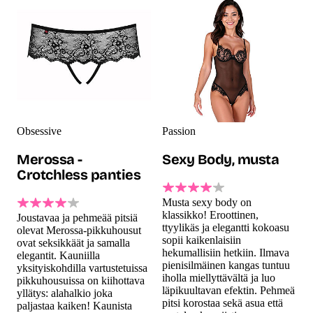
Obsessive
Passion
Merossa -
Sexy Body, musta
Crotchless panties
Musta sexy body on
klassikko! Eroottinen,
Joustavaa ja pehmeää pitsiä
ttyylikäs ja elegantti kokoasu
olevat Merossa-pikkuhousut
sopii kaikenlaisiin
ovat seksikkäät ja samalla
hekumallisiin hetkiin. Ilmava
elegantit. Kauniilla
pienisilmäinen kangas tuntuu
yksityiskohdilla vartustetuissa
iholla miellyttävältä ja luo
pikkuhousuissa on kiihottava
läpikuultavan efektin. Pehmeä
yllätys: alahalkio joka
pitsi korostaa sekä asua että
paljastaa kaiken! Kaunista