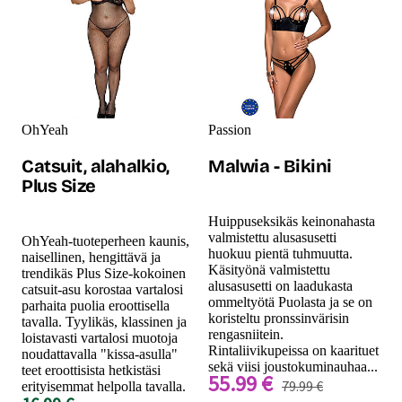
OhYeah
Passion
Catsuit, alahalkio,
Malwia - Bikini
Plus Size
Huippuseksikäs keinonahasta
valmistettu alusasusetti
OhYeah-tuoteperheen kaunis,
huokuu pientä tuhmuutta.
naisellinen, hengittävä ja
Käsityönä valmistettu
trendikäs Plus Size-kokoinen
alusasusetti on laadukasta
catsuit-asu korostaa vartalosi
ommeltyötä Puolasta ja se on
parhaita puolia eroottisella
koristeltu pronssinvärisin
tavalla. Tyylikäs, klassinen ja
rengasniitein.
loistavasti vartalosi muotoja
Rintaliivikupeissa on kaarituet
noudattavalla "kissa-asulla"
sekä viisi joustokuminauhaa...
teet eroottisista hetkistäsi
55.99 €
79.99 €
erityisemmat helpolla tavalla.