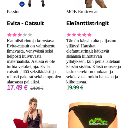
Passion
MOB Eroticwear
Evita - Catsuit
Elefanttistringit
Kauniisti rintoja korostava
Tämän kärsän alta paljastuu
Evita-catsuit on valmistettu
yllätys! Hauskat
ilmavasta, venyvästä sekä
elefanttistringit kätkevät
helposti kuivuvasta
sisäänsä kiihottavan
materiaalista. Asussa ei ole
yllätyksen, kun penis laitetaan
turhia vetoketjuja. Evita-
kärsän sisään. Kärsä nousee ja
catsuit jättää seksikkäästi ja
laskee erektion mukaan ja
reilusti pakarat sekä etupuolen
sekös vasta onkin hauskaa ja
alaosasta paljaiksi.
kiihottavaa.
17.49 €
19.99 €
24.99 €