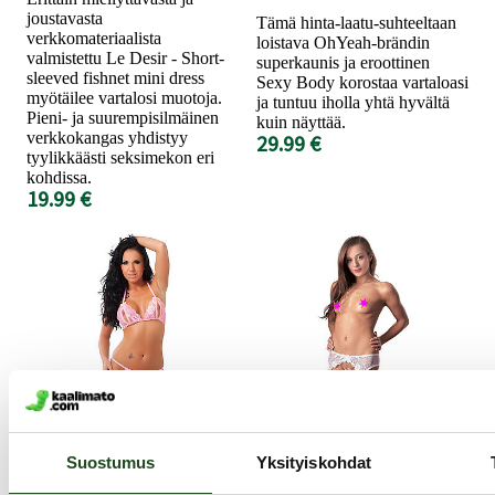
joustavasta
Tämä hinta-laatu-suhteeltaan
verkkomateriaalista
loistava OhYeah-brändin
valmistettu Le Desir - Short-
superkaunis ja eroottinen
sleeved fishnet mini dress
Sexy Body korostaa vartaloasi
myötäilee vartalosi muotoja.
ja tuntuu iholla yhtä hyvältä
Pieni- ja suurempisilmäinen
kuin näyttää.
verkkokangas yhdistyy
29.99 €
tyylikkäästi seksimekon eri
kohdissa.
19.99 €
Amorable
NO:XQSE
Suostumus
Yksityiskohdat