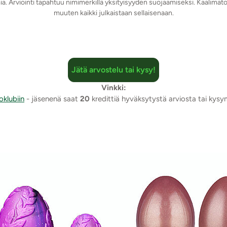
mia. Arviointi tapahtuu nimimerkillä yksityisyyden suojaamiseksi. Kaalimato
muuten kaikki julkaistaan sellaisenaan.
Jätä arvostelu tai kysy!
Vinkki:
oklubiin
- jäsenenä saat
20
kredittiä hyväksytystä arviosta tai kys