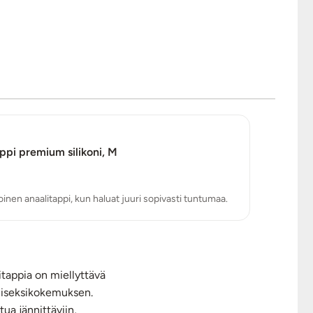
ppi premium silikoni, M
inen anaalitappi, kun haluat juuri sopivasti tuntumaa.
itappia on miellyttävä
aliseksikokemuksen.
tua jännittäviin,