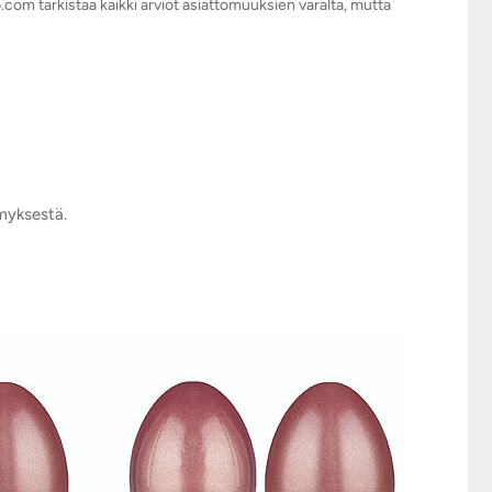
.com tarkistaa kaikki arviot asiattomuuksien varalta, mutta
ymyksestä.