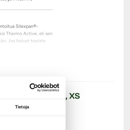
tentoitua Silexpan®-
ksi Thermo Active, eli sen
ään
.
Jos haluat tapista
lle sopivaan kovuuteen.
eerit.
 miellyttävämmän tuntuinen
. Taputtele kuivaksi
 premium silikoni, XS
Tietoja