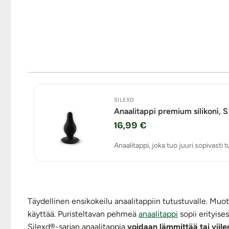
SILEXD
Anaalitappi premium silikoni, S
16,99 €
Anaalitappi, joka tuo juuri sopivasti
Täydellinen ensikokeilu anaalitappiin tutustuvalle. Muo
käyttää. Puristeltavan pehmeä
anaalitappi
sopii erityise
Silexd®-sarjan anaalitappia
voidaan lämmittää tai viile