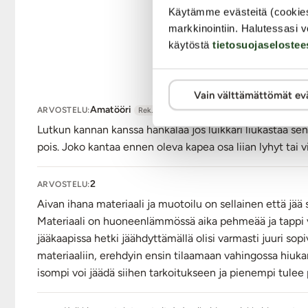
Paino: 28 g
Käytämme evästeitä (cookie
Imukuppi
markkinointiin. Halutessasi v
Vesitiivis IPX8
käytöstä
tietosuojaselostee
Väri: Musta
Lähetyspaketin koko: 20 x 11 x 9 cm
Lähetyksen paino: ~ 0.5 kg
Vain välttämättömät ev
Amatööri
ARVOSTELU:
Rek. asiakas
Lutkun kannan kanssa hankalaa jos luikkari liukastaa sen
pois. Joko kantaa ennen oleva kapea osa liian lyhyt tai vi
2
ARVOSTELU:
Aivan ihana materiaali ja muotoilu on sellainen että jää
Materiaali on huoneenlämmössä aika pehmeää ja tappi voi
jääkaapissa hetki jäähdyttämällä olisi varmasti juuri sop
materiaaliin, erehdyin ensin tilaamaan vahingossa hiukan 
isompi voi jäädä siihen tarkoitukseen ja pienempi tulee 