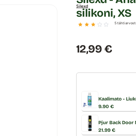
Silexd
silikoni, XS
5 tähtiarvost
Hinta:
12,99 €
Kaalimato - Liuk
9.90 €
Pjur Back Door M
21.99 €