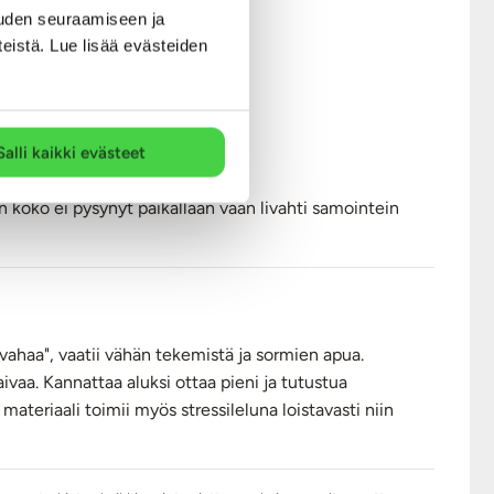
uden seuraamiseen ja
teistä. Lue lisää evästeiden
Salli kaikki evästeet
in koko ei pysynyt paikallaan vaan livahti samointein
vahaa", vaatii vähän tekemistä ja sormien apua.
aivaa. Kannattaa aluksi ottaa pieni ja tutustua
materiaali toimii myös stressileluna loistavasti niin