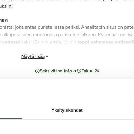
ksiin!
inen
onista, joka antaa puristellessa periksi. Anaalitapin sisus on pa
n alkuperäiseen muotoonsa puristelun jälkeen. Materiaali on lisä
ä vedessä
kaksi (2) minuuttia, jolloin
tappi pehmenee entisest
ikaa kuin haluat. Siellä se kovettuu kaikessa rauhassa juuri Sinu
Näytä lisää
teksiton Silexd®-anaalitappi täyttää vaativammankin käyttäjän krit
nee asteittain. Suipon kärjen ansiosta anaalitappi on tavallista
Seksiväline-info
Takuu 2v
na
, jonka avulla se kiinnittyy sileisiin pintoihin.
idetta
. Anaalitappi on helppo pitää puhtaana saippuavesipesulla
ut tuotteelle Silexd - Anaalitappi
Yksityiskohdat
3.0