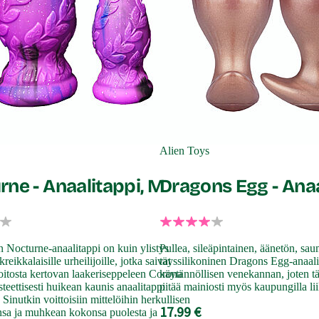
Alien Toys
rne - Anaalitappi, M
Dragons Egg - Anaa
Nocturne-anaalitappi on kuin ylistys
Pullea, sileäpintainen, äänetön, saum
kreikkalaisille urheilijoille, jotka saivat
täyssilikoninen Dragons Egg-anaali
itosta kertovan laakeriseppeleen Corona
käytännöllisen venekannan, joten tä
teettisesti huikean kaunis anaalitappi
pitää mainiosti myös kaupungilla li
 Sinutkin voittoisiin mittelöihin herkullisen
17.99 €
sa ja muhkean kokonsa puolesta ja