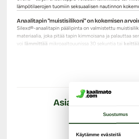
lämpötilaerojen tuomiin seksuaalisen nautinnon kokemu
Anaalitapin "muistisilikoni" on kokemisen arvo
Silexd®-anaalitapin päälipinta on valmistettu muistisilik
materiaalia, joka pitää tapin kimmoisana ja palauttaa se
voi
lämmittää
mikroaaltouunissa 30 sekuntia tai
keittä
kovemman, voit laittaa sen jääkaappiin
niin pitkäksi a
Sileä, hajuton, ftalaatiton, allergiaystävällinen sekä la
Anaalitapin kärki on suippo
, jonka jälkeen varsi paksu
anaaliin laitettaessa. Tapin kanta toimii myös
imukuppi
Käytä Silexd®-anaalitapin kanssa
vesipohjaista liukuvo
nukkaamattomalla liinalla tai anna kuivua itsestään.
Asiakkaiden arvostel
Tuotetiedot:
Materiaali: Silikoni
Suostumus
Koko pituus: 6,9 cm
Käyttöpituus: n. 5,5 cm
Käytämme evästeitä
Halkaisija: 1 cm - 2,9 cm