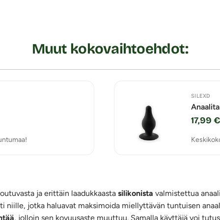
Muut kokovaihtoehdot:
SILEXD
Anaalita
17,99 €
 tuntumaa!
Keskikoko
toutuvasta ja erittäin laadukkaasta
silikonista
valmistettua anaal
sti niille, jotka haluavat maksimoida miellyttävän tuntuisen ana
ntää
, jolloin sen kovuusaste muuttuu. Samalla käyttäjä voi tutus