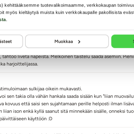
s) kehittääksemme tuotevalikoimaamme, verkkokaupan toimivu
oit myös kieltäytyä muista kuin verkkokaupalle pakollisista eväs
sta
.
5 tähtiarvostelua
(Anna oma arvio - klikkaa tähteä!)
ästeet
Muokkaa
, tahtoo livetä näpeistä. Melkoinen taistelu saada asemiin. Pien
ka harjoittelijassa.
 stimuloimaan sulkijaa oikein mukavasti.
 sen takia olla vähän hankala saada sisään kun "liian muovailu
iva kovuus että saisi sen sujahtamaan perille helposti ilman lisäv
liian ison enkä kyllä saanut sitä minnekään sisälle, onneksi tuo 
päivittäiseen käyttöön :D