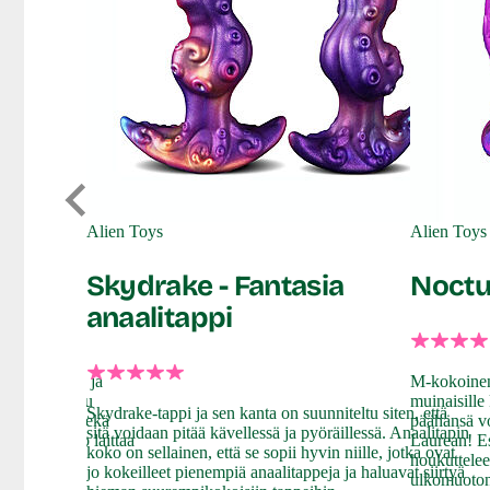
Alien Toys
Alien Toys
Skydrake - Fantasia
Noctu
anaalitappi
apealinjainen ja
M-kokoinen 
appi soveltuu
muinaisille 
Skydrake-tappi ja sen kanta on suunniteltu siten, että
ville! Tämä sekä
päähänsä vo
sitä voidaan pitää kävellessä ja pyöräillessä. Anaalitapin
ppi on helppo laittaa
Laurean! Es
koko on sellainen, että se sopii hyvin niille, jotka ovat
iosta.
houkuttelee
jo kokeilleet pienempiä anaalitappeja ja haluavat siirtyä
ulkomuoton