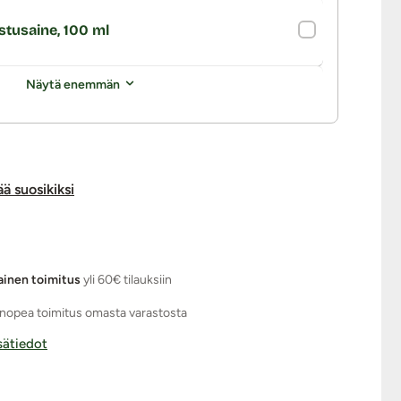
stusaine, 100 ml
Näytä enemmän
ää suosikiksi
ainen toimitus
yli 60€ tilauksiin
nopea toimitus omasta varastosta
isätiedot