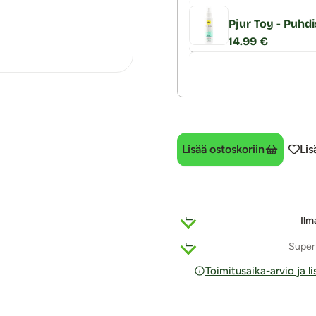
Pjur Toy - Puhdi
14.99 €
Lisää ostoskoriin
Lis
Ilm
Super
Toimitusaika-arvio ja l