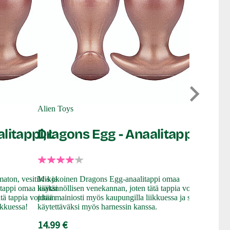
Nanma
Metall
Alien Toys
Anaali
litappi, L
Dragons Egg - Anaalitappi, M
Metallic Gla
hohtava silik
kokonsa ja m
kokeneemmill
aton, vesitiivis ja
M-kokoinen Dragons Egg-anaalitappi omaa
aloittelijoil
tappi omaa lisäksi
käytännöllisen venekannan, joten tätä tappia voidaan
varustettu le
tä tappia voidaan
pitää mainiosti myös kaupungilla liikkuessa ja se sopii
ikkuessa!
käytettäväksi myös harnessin kanssa.
13.99 €
14.99 €