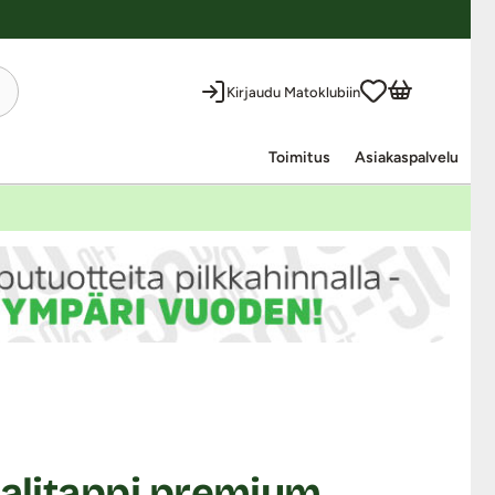
Kirjaudu Matoklubiin
Toimitus
Asiakaspalvelu
aalitappi premium