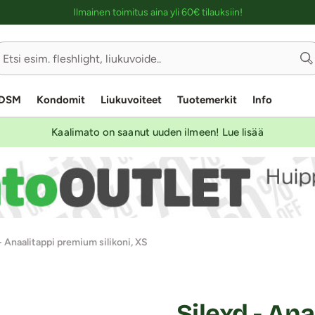
Ostoskassin kuvaus lukijalle
Ilmainen toimitus aina yli 60€ tilauksiin!
DSM
Kondomit
Liukuvoiteet
Tuotemerkit
Info
Kaalimato on saanut uuden ilmeen! Lue lisää
- Anaalitappi premium silikoni, XS
Silexd - An