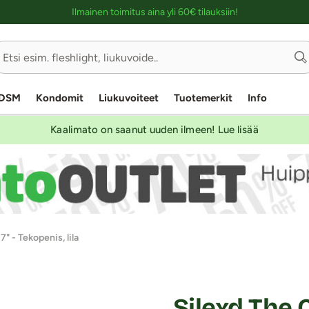
Ostoskassin kuvaus lukijalle
Ilmainen toimitus aina yli 60€ tilauksiin!
DSM
Kondomit
Liukuvoiteet
Tuotemerkit
Info
Kaalimato on saanut uuden ilmeen! Lue lisää
7" - Tekopenis, lila
Silexd The O