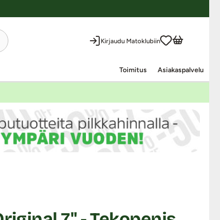
Kirjaudu Matoklubiin
Toimitus
Asiakaspalvelu
riginal 7" - Tekopenis,