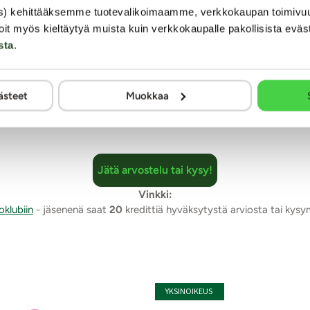
a mukautuvaa silikonidildoa tullut vastaan. Koko on oikein passe
s) kehittääksemme tuotevalikoimaamme, verkkokaupan toimivu
i paikkoja paksuudellaan. Imukuppi pitää napakasti. Tuskin malt
oit myös kieltäytyä muista kuin verkkokaupalle pakollisista eväs
sta
.
mia. Arviointi tapahtuu nimimerkillä yksityisyyden suojaamiseksi. Kaalimato
muuten kaikki julkaistaan sellaisenaan.
ästeet
Muokkaa
Jätä arvostelu tai kysy!
Vinkki:
oklubiin
- jäsenenä saat
20
kredittiä hyväksytystä arviosta tai kys
YKSINOIKEUS