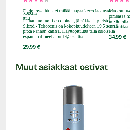
ntuisella
lä koollaan ja
Dildo jossa hinta ei millään tapaa kerro laadusta!
Muotoutuvas
sikin sopiva tekopenis
pimeässä ho
ta, joka palautuu
Ihanan luonnollisen oloinen, jämäkkä ja puristeltava
imukupilla. 
Silexd - Tekopenis on kokopituudeltaan 19,5 senttiä
sitä voidaa
pitkä kannan kanssa. Käyttöpituutta tällä suloisella
34.99 €
espanjan ihmeellä on 14,5 senttiä.
29.99 €
Muut asiakkaat ostivat