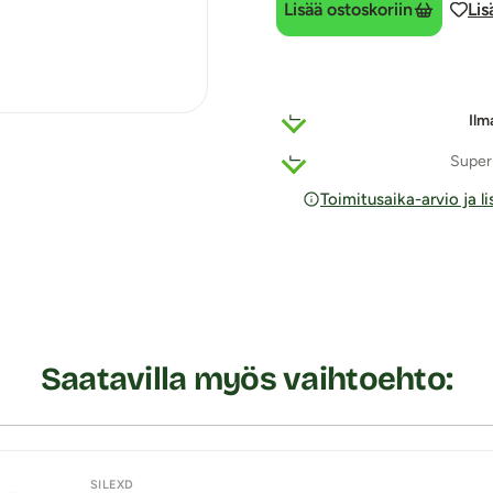
Lisää ostoskoriin
Lis
Ilm
Super
Toimitusaika-arvio ja l
Saatavilla myös vaihtoehto:
SILEXD