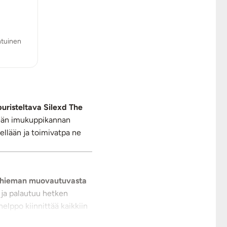
ntuinen
puristeltava Silexd The
eveän imukuppikannan
ellään ja toimivatpa ne
, hieman muovautuvasta
ja palautuu hetken
lppo kiinnittää kaikkiin
stä kaikessa rauhassa…