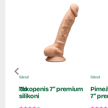
Silexd
Silexd
inen dildo
Tekopenis 7" premium
Pimeä
silikoni
7" pre