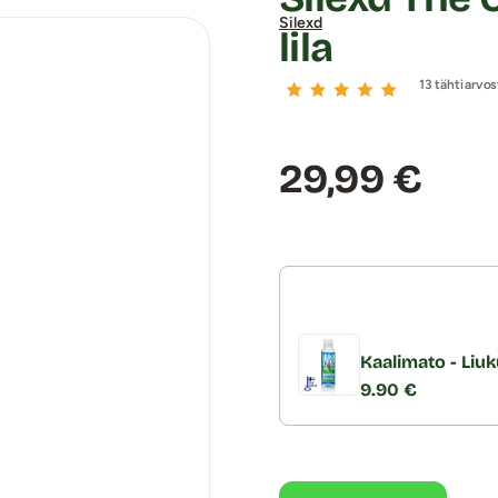
Silexd
lila
13 tähtiarvos
Hinta:
29,99 €
Kaalimato - Liuk
9.90 €