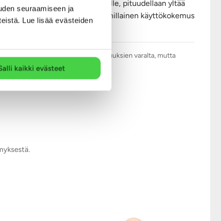
li vähän piukemmallekin vaginalle, pituudellaan yltää
uden seuraamiseen ja
an odottaa pääseväni testaamaan, millainen käyttökokemus
teistä. Lue lisää evästeiden
.com tarkistaa kaikki arviot asiattomuuksien varalta, mutta
Salli kaikki evästeet
ymyksestä.
YKSINOIKEU