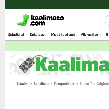
Seksilelut
Seksiasut
Muut tuotteet
Vibraattorit
B
Etusivu
Seksilelut
Tekopenikset
Silexd The Original 