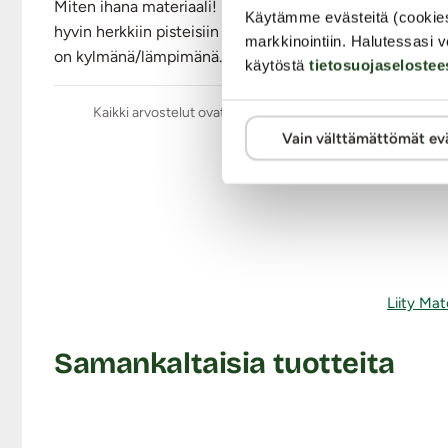
Vesitiivis
Miten ihana materiaali! Eipä ole ennen näin kimmoisaa j
Käytämme evästeitä (cookie
Väri: Lila
hyvin herkkiin pisteisiin muttei kuitenkaan riko ja rev
markkinointiin. Halutessasi v
Lähetyspaketin koko: 30 x 21 x 13 cm
on kylmänä/lämpimänä.
käytöstä
tietosuojaselostee
Lähetyksen paino: ~ 0.5 kg
Kaikki arvostelut ovat aitoja ja oikeiden asiakkaiden anta
Vain välttämättömät ev
Liity Mat
Samankaltaisia tuotteita