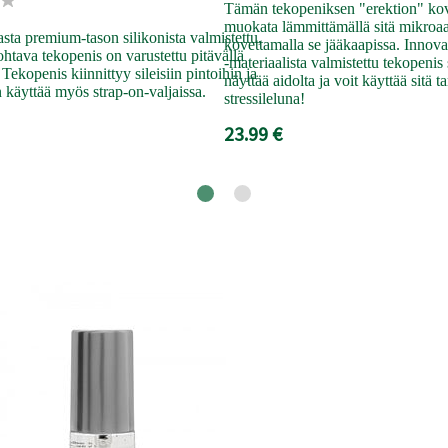
Tämän tekopeniksen "erektion" kov
muokata lämmittämällä sitä mikroaa
ta premium-tason silikonista valmistettu,
kovettamalla se jääkaapissa. Innova
htava tekopenis on varustettu pitävällä
-materiaalista valmistettu tekopenis
Tekopenis kiinnittyy sileisiin pintoihin ja
näyttää aidolta ja voit käyttää sitä 
n käyttää myös strap-on-valjaissa.
stressileluna!
23.99 €