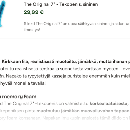
The Original 7" - Tekopenis, sininen
29,99 €
Silexd The Original 7" on upea säihkyvän sininen ja aidontu
ilmestys!
!
Kirkkaan lila, realistisesti muotoiltu, jämäkkä, mutta ihanan 
uotoiltu realistisesti terskaa ja suonekasta varttaan myöten. L
öön. Napakoita rypytettyjä kasseja puristelee enemmän kuin miel
hyvää monella tavalla!
ten memory foam
exd The Original 7" -tekopenis on valmistettu
korkealaatuisesta
ekopeniksen pinta
muotoutuu jämäkän muovailuvahan tapaan
ry foam konsanaan. Napakan imukupin ansiosta tämä dildo on he
nistä vaikka suihkuseinään kiinnitettynä, ja nautiskele vesileikei