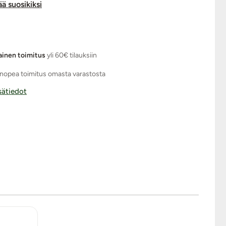
ää suosikiksi
ainen toimitus
yli 60€ tilauksiin
nopea toimitus omasta varastosta
isätiedot