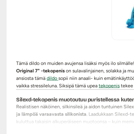
Tämä dildo on muiden avujensa lisäksi myös ilo silmälle
Original 7" -tekopenis
on sulavalinjainen, solakka ja m
ansiosta tämä
dildo
sopii niin anaali- kuin emätinkäytt
vaikka stressileluna. Siksipä tämä upea
tekopenis
tekee 
Silexd-tekopenis muotoutuu puristellessa ku
Realistisen näköinen, silkinsileä ja aidon tuntuinen Sil
ja lämpöä varaavasta silikonista
. Laadukkaan Silexd-t
kuluttua takaisin alkuperäiseen muotoonsa – kuin memo
sileisiin pintoihin tai harness-valjaisiin. Kokeile tekope