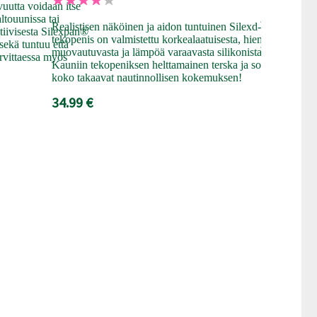
materiaalill
uutta voidaan itse
ja söpöillä k
ltouunissa tai
Realistisen näköinen ja aidon tuntuinen Silexd-
tekopenis tu
tiivisesta Silexpan®
tekopenis on valmistettu korkealaatuisesta, hieman
joka palautu
 sekä tuntuu että
muovautuvasta ja lämpöä varaavasta silikonista.
tarvittaessa myös
24.99 €
Kauniin tekopeniksen helttamainen terska ja sopiva
koko takaavat nautinnollisen kokemuksen!
34.99 €