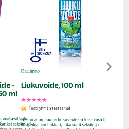
You2Toys
Bondag
Kaalimato
nilkka
de -
Liukuvoide, 100 ml
150 ml
Pitävien ran
Testiryhmän testaama!
kumppanisi 
helppokäyttö
inomaisesti koko
Kaalimadon ikioma liukuvoide on loistavasti liukuva
sidontasetti
kariksi seksiin sekä
vesipohjainen liukkari, joka sopii seksiin ja
bondage -set