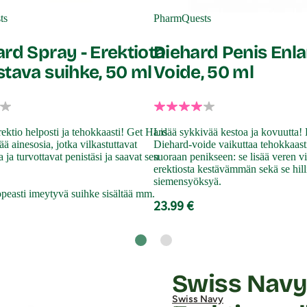
ts
PharmQuests
rd Spray - Erektiota
Diehard Penis Enla
stava suihke, 50 ml
Voide, 50 ml
ktio helposti ja tehokkaasti! Get Hard
Lisää sykkivää kestoa ja kovuutta!
ää ainesosia, jotka vilkastuttavat
Diehard-voide vaikuttaa tehokkaasti 
 ja turvottavat penistäsi ja saavat sen
suoraan penikseen: se lisää veren vi
erektiosta kestävämmän sekä se hill
siemensyöksyä.
peasti imeytyvä suihke sisältää mm.
23.99 €
Swiss Navy
Swiss Navy