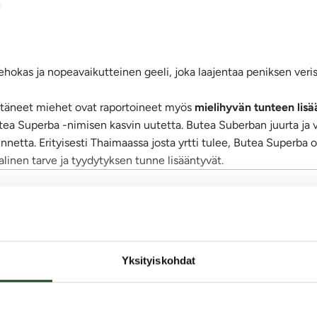
okas ja nopeavaikutteinen geeli, joka laajentaa peniksen ver
ttäneet miehet ovat raportoineet myös
mielihyvän tunteen lis
utea Superba -nimisen kasvin uutetta. Butea Suberban juurta ja 
unnetta. Erityisesti Thaimaassa josta yrtti tulee, Butea Superba
alinen tarve ja tyydytyksen tunne lisääntyvät.
i. Tehokkuutensa ansiosta jo pieni määrä tuotetta riittää. Yhdyn
 tuntemuksia.
Näytä lisää
y hyvin. Kondomiturvallinen tuote. Älä käytä tuotetta ärtynee
Yksityiskohdat
Takuu 2v