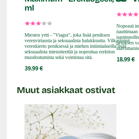
ml
Nopeasti im
nauttimaan
Miesten yrtti - "Viagra", joka lisää peniksen
nautinnolli
verenvirtausta ja seksuaalista halukkuutta. Vilkastunut
peniksen va
verenkierto peniksessä ja miehen intiimialueilla lisää
saavuttamis
seksuaalista intensiteettiä ja nopeuttaa erektion
muodostumista sekä voimistaa sitä.
18.99 €
39.99 €
Muut asiakkaat ostivat