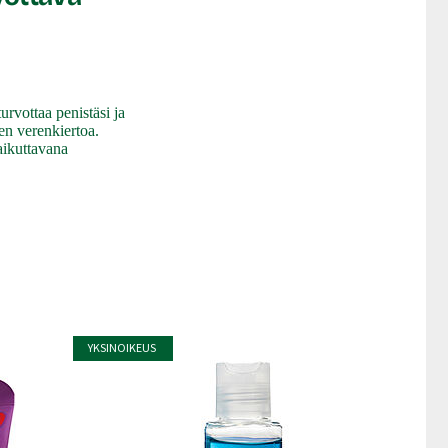
urvottaa penistäsi ja
en verenkiertoa.
vaikuttavana
YKSINOIKEUS