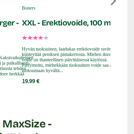
Boners
Ouch
rger -
XXL - Erektiovoide, 100 ml
Erekti
Hyvän tuoksuinen, laadukas erektiovoide ravitsee ja
Tyylikkääsee
kiinteyttää peniksen pintakerrosta. Miehen ikioma
kovemman ja
 Kaksivaikutteinen
voide on ihanteellinen päivittäisessä käytössä.
tykkää...
ja paikallisesti
Parfymoitu, miehekkään tuoksuinen voide saa alapään
rtausta tehden
tuoksumaan hyvältä...
Ouch-tuotesa
itsee herkkää
peniksen ver
19.99 €
saaden sinu
21.99 €
 MaxSize -