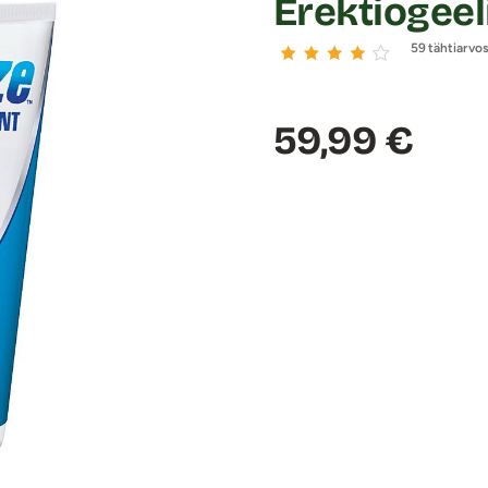
Erektiogeeli
59 tähtiarvo
Hinta:
59,99 €