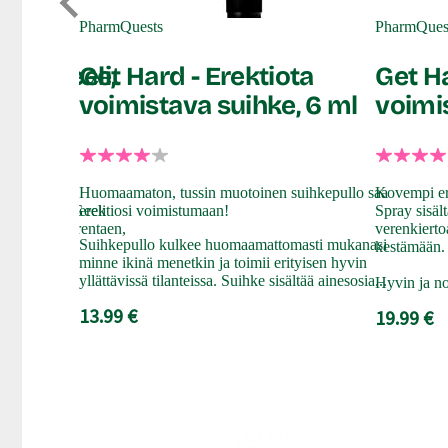
PharmQuests
PharmQues
oiva geeli,
Get Hard - Erektiota
Get Ha
voimistava suihke, 6 ml
voimi
imakkaaseen
Huomaamaton, tussin muotoinen suihkepullo saa
Kovempi ere
at enemmän! Geeli
erektiosi voimistumaan!
Spray sisält
distaen, nuorentaen,
verenkiertoa
Suihkepullo kulkee huomaamattomasti mukanasi
kestämään.
minne ikinä menetkin ja toimii erityisen hyvin
yllättävissä tilanteissa. Suihke sisältää ainesosia...
a...
Hyvin ja no
13.99 €
19.99 €