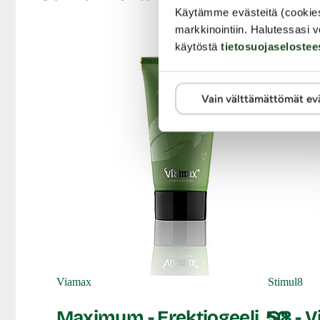
Käytämme evästeitä (cookie
Koko: 150 ml
markkinointiin. Halutessasi v
Ainesosat (ingredients): Purified Water, Propylene 
käytöstä
tietosuojaselostee
10, Garbomer, Butea Superba, Menthol, Mentha Piper
Tromethamine.
Lähetyspaketin koko: 20 x 11 x 9 cm
Vain välttämättömät ev
Lähetyksen paino: ~ 0.5 kg
Viamax
Stimul8
Maximum - Erektiogeeli, 50
S8 - V