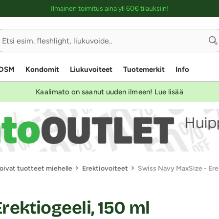
Ostoskassin kuvaus lukijalle
Ilmainen toimitus aina yli 60€ tilauksiin!
DSM
Kondomit
Liukuvoiteet
Tuotemerkit
Info
Kaalimato on saanut uuden ilmeen! Lue lisää
oivat tuotteet miehelle
Erektiovoiteet
Swiss Navy MaxSize - Erek
ektiogeeli, 150 ml