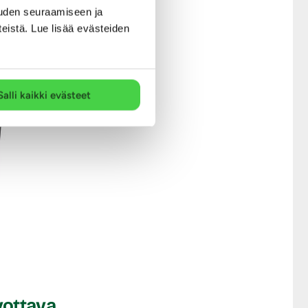
uden seuraamiseen ja
teistä. Lue lisää evästeiden
 (Aloe) Leaf Juice, Oleth-
Butylcarbamate,
Salli kaikki evästeet
vottava