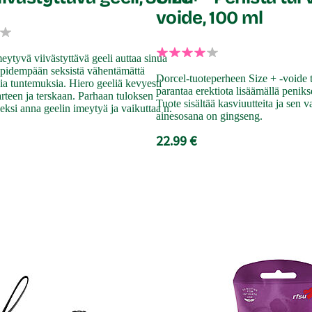
voide, 100 ml
eytyvä viivästyttävä geeli auttaa sinua
 pidempään seksistä vähentämättä
Dorcel-tuoteperheen Size + -voide t
sia tuntemuksia. Hiero geeliä kevyesti
parantaa erektiota lisäämällä peniks
rteen ja terskaan. Parhaan tuloksen
Tuote sisältää kasviuutteita ja sen 
eksi anna geelin imeytyä ja vaikuttaa n.
ainesosana on gingseng.
22.99 €