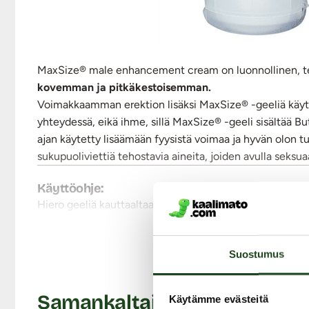
MaxSize® male enhancement cream on luonnollinen, teh
kovemman ja pitkäkestoisemman.
Voimakkaamman erektion lisäksi MaxSize® -geeliä käy
yhteydessä, eikä ihme, sillä MaxSize® -geeli sisältää B
ajan käytetty lisäämään fyysistä voimaa ja hyvän olon t
sukupuoliviettiä tehostavia aineita, joiden avulla seksua
Käyttöohje:
Hiero geeliä kauttaaltaan penikseen. Vaikutus alkaa het
myös kumppani saattaa havaita kiihottavia, kihelmöiviä
MaxSize® male enhancement cream ei tahmaa ja se imeyty
Suostumus
joutumista silmiin. Pidä poissa lasten ulottuvilta.
Tuotetiedot:
Samankaltaisia tuotteita
Käytämme evästeitä
Ominaisuudet: Erektiota voimistava, kiihottava