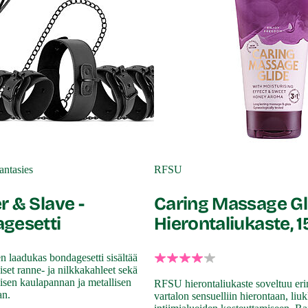
ntasies
RFSU
r & Slave -
Caring Massage Gli
gesetti
Hierontaliukaste, 
en laadukas bondagesetti sisältää
set ranne- ja nilkkakahleet sekä
sen kaulapannan ja metallisen
RFSU hierontaliukaste soveltuu er
an.
vartalon sensuelliin hierontaan, liuk