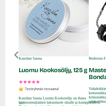
Kaurilan Sauna
Bedroom Fa
Luomu Kookosöljy, 125 g
Maste
Bonda
Testiryhmän testaama!
Valtaleikki
keinonahkai
keinonahkai
ppi saa hymyn
Kaurilan Sauna Luomu Kookosöljy on ihana
talutushihn
estävä anaalitappi
luonnonmukainen luksustuote sinulle ja kumppanillesi.