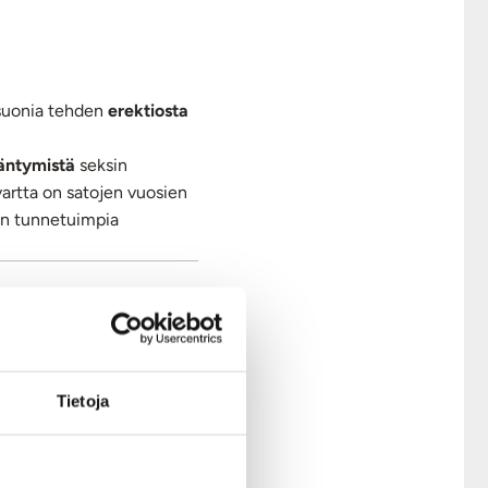
isuonia tehden
erektiosta
ääntymistä
seksin
vartta on satojen vuosien
 on tunnetuimpia
nän aikana käytettäessä
lle iholle ja vältä aineen
Tietoja