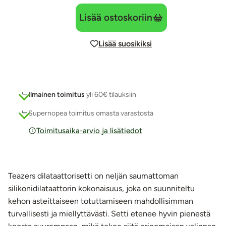
Lisää ostoskoriin
Lisää suosikiksi
Ilmainen toimitus
yli 60€ tilauksiin
Supernopea toimitus omasta varastosta
Toimitusaika-arvio ja lisätiedot
Teazers dilataattorisetti on neljän saumattoman
silikonidilataattorin kokonaisuus, joka on suunniteltu
kehon asteittaiseen totuttamiseen mahdollisimman
turvallisesti ja miellyttävästi. Setti etenee hyvin pienestä