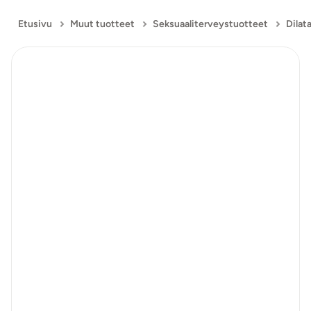
Etusivu
Muut tuotteet
Seksuaaliterveystuotteet
Dilat