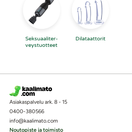
Sek­suaa­li­ter­
Dilataattorit
veys­tuot­teet
Asiakaspalvelu ark. 8 - 15
0400-380566
info@kaalimato.com
Noutopiste ja toimisto