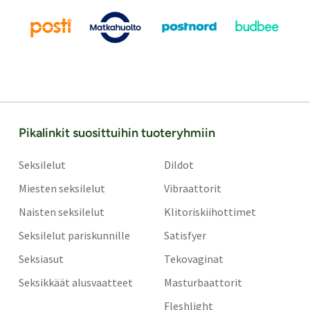
Pikalinkit suosittuihin tuoteryhmiin
Seksilelut
Dildot
Miesten seksilelut
Vibraattorit
Naisten seksilelut
Klitoriskiihottimet
Seksilelut pariskunnille
Satisfyer
Seksiasut
Tekovaginat
Seksikkäät alusvaatteet
Masturbaattorit
Fleshlight