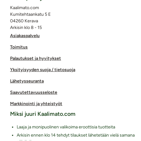
Kaalimato.com
Kumitehtaankatu 5 E
04260 Kerava
Arkisin klo 8 - 15
Asiakaspalvelu
Toimitus
Palautukset ja hyvitykset
Yksityisyyden suoja / tietosuoja
Lähetysseuranta
Saavutettavuusseloste
Markkinointi ja yhteistyöt
Miksi juuri Kaalimato.com
Laaja ja monipuolinen valikoima eroottisia tuotteita
Arkisin ennen klo 14 tehdyt tilaukset lähetetään vielä samana