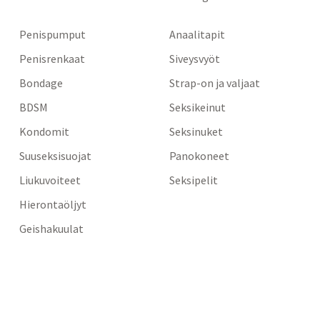
Penispumput
Anaalitapit
Penisrenkaat
Siveysvyöt
Bondage
Strap-on ja valjaat
BDSM
Seksikeinut
Kondomit
Seksinuket
Suuseksisuojat
Panokoneet
Liukuvoiteet
Seksipelit
Hierontaöljyt
Geishakuulat