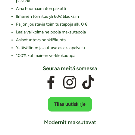
päivänä
Aina huomaamaton paketti
Ilmainen toimitus yli 60€ tilauksiin
Paljon joustavia toimitustapoja alk. 0 €
Laaja valikoima helppoja maksutapoja
Asiantunteva henkilökunta
Ystävällinen ja auttava asiakaspalvelu
100% kotimainen verkkokauppa
Seuraa meitä somessa
Tilaa uutiskirje
Modernit maksutavat