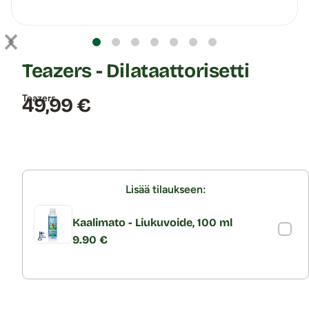
Teazers - Dilataattorisetti
Teazers
Hinta:
49,99 €
Lisää tilaukseen:
Kaalimato - Liukuvoide, 100 ml
9.90 €