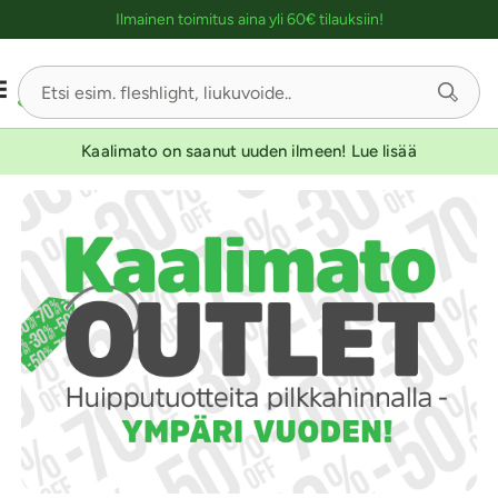
Ostoskassin kuvaus lukijalle
Ilmainen toimitus aina yli 60€ tilauksiin!
Kaalimato on saanut uuden ilmeen! Lue lisää