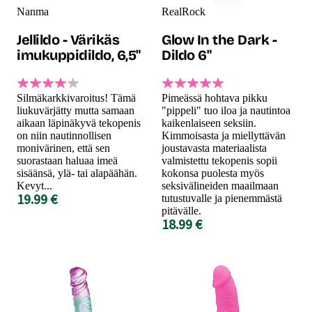
Nanma
RealRock
Jellildo - Värikäs
Glow In the Dark -
imukuppidildo, 6,5"
Dildo 6"
Silmäkarkkivaroitus! Tämä
Pimeässä hohtava pikku
liukuvärjätty mutta samaan
"pippeli" tuo iloa ja nautintoa
aikaan läpinäkyvä tekopenis
kaikenlaiseen seksiin.
on niin nautinnollisen
Kimmoisasta ja miellyttävän
monivärinen, että sen
joustavasta materiaalista
suorastaan haluaa imeä
valmistettu tekopenis sopii
sisäänsä, ylä- tai alapäähän.
kokonsa puolesta myös
Kevyt...
seksivälineiden maailmaan
19.99 €
tutustuvalle ja pienemmästä
pitävälle.
18.99 €