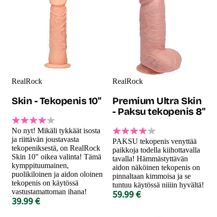
RealRock
RealRock
Skin - Tekopenis 10"
Premium Ultra Skin
- Paksu tekopenis 8"
No nyt! Mikäli tykkäät isosta
ja riittävän joustavasta
PAKSU tekopenis venyttää
tekopeniksestä, on RealRock
paikkoja todella kiihottavalla
Skin 10" oikea valinta! Tämä
tavalla! Hämmästyttävän
kymppituumainen,
aidon näköinen tekopenis on
puolikiloinen ja aidon oloinen
pinnaltaan kimmoisa ja se
tekopenis on käytössä
tuntuu käytössä niiiin hyvältä!
vastustamattoman ihana!
59.99 €
39.99 €