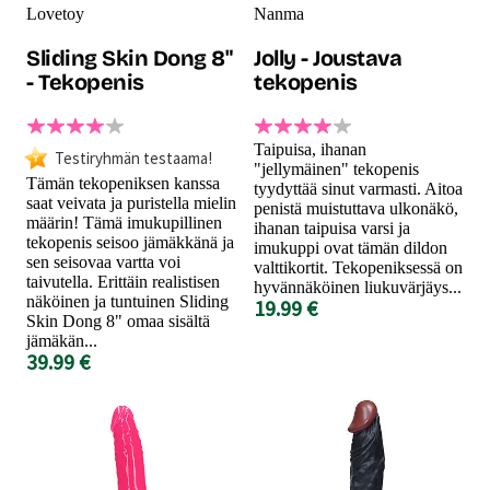
Lovetoy
Nanma
Sliding Skin Dong 8"
Jolly - Joustava
- Tekopenis
tekopenis
Taipuisa, ihanan
Testiryhmän testaama!
"jellymäinen" tekopenis
Tämän tekopeniksen kanssa
tyydyttää sinut varmasti. Aitoa
saat veivata ja puristella mielin
penistä muistuttava ulkonäkö,
määrin! Tämä imukupillinen
ihanan taipuisa varsi ja
tekopenis seisoo jämäkkänä ja
imukuppi ovat tämän dildon
sen seisovaa vartta voi
valttikortit. Tekopeniksessä on
taivutella. Erittäin realistisen
hyvännäköinen liukuvärjäys...
näköinen ja tuntuinen Sliding
19.99 €
Skin Dong 8" omaa sisältä
jämäkän...
39.99 €