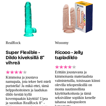
RealRock
Wooomy
Super Flexible -
Ricooo - Jelly
Dildo kiveksillä 8"
tupladildo
vihreä
Erittäin joustavasta ja
kimmoisasta materiaalista
Kimmoisa ja joustava
valmistetuilla, toisissaan kiinni
namupala, jota tekee heti mieli
olevilla tekopeniksillä on
puristella! Ja mikä ettei, tämä
monta nautinnollista
helppohoitoinen ja laadukas
käyttötarkoitusta ja tämä
dildo kestää kyllä
seksiväline sopiikin kenelle
kovempaakin käyttöä! Upea
tahansa sukupuoleen
ja suonikas RealRock 8" -