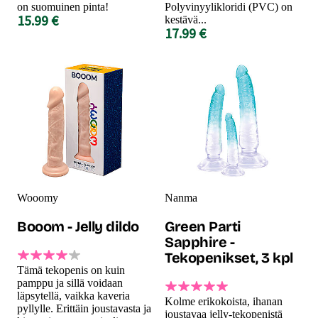
on suomuinen pinta!
Polyvinyylikloridi (PVC) on
15.99 €
kestävä...
17.99 €
Wooomy
Nanma
Booom - Jelly dildo
Green Parti
Sapphire -
Tekopenikset, 3 kpl
Tämä tekopenis on kuin
pamppu ja sillä voidaan
läpsytellä, vaikka kaveria
Kolme erikokoista, ihanan
pyllylle. Erittäin joustavasta ja
joustavaa jelly-tekopenistä