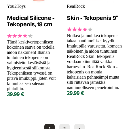
You2Toys
RealRock
Medical Silicone -
Skin - Tekopenis 9"
Tekopenis, 18 cm
Notkea ja muhkea tekopenis
takaa nautinnolliset kyydit.
Tämä keskivertopeniksen
Imukupilla varustettu, komean
kokoinen sauva on todella
näköinen ja aidon tuntuinen
aidon näköinen! Ihanan
RealRock Skin -tekopenis
tuntuinen tekopenis on
voidaan kiinnittää vaikka
valmistettu kestävästä ja
harnessiin. RealRock Skin -
hygieenisestä silikonista.
tekopenis on monia
Tekopeniksen tyvessä on
kaltaisiaan pehmeämpi mutta
pitävä imukuppi, joten voit
silti riittävän jämäkkä
kiinnittää sen sileisiin
nautinnolliseen penetrointiin.
pintoihin.
29.99 €
39.99 €
1
2