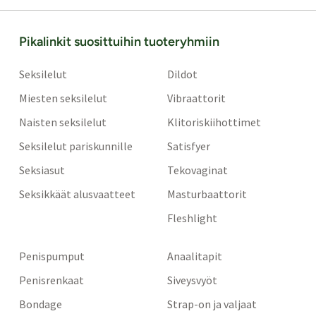
Pikalinkit suosittuihin tuoteryhmiin
Seksilelut
Dildot
Miesten seksilelut
Vibraattorit
Naisten seksilelut
Klitoriskiihottimet
Seksilelut pariskunnille
Satisfyer
Seksiasut
Tekovaginat
Seksikkäät alusvaatteet
Masturbaattorit
Fleshlight
Penispumput
Anaalitapit
Penisrenkaat
Siveysvyöt
Bondage
Strap-on ja valjaat