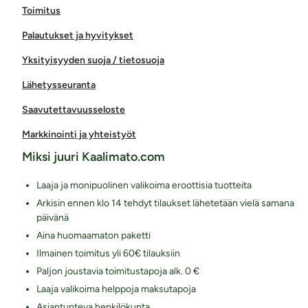
Toimitus
Palautukset ja hyvitykset
Yksityisyyden suoja / tietosuoja
Lähetysseuranta
Saavutettavuusseloste
Markkinointi ja yhteistyöt
Miksi juuri Kaalimato.com
Laaja ja monipuolinen valikoima eroottisia tuotteita
Arkisin ennen klo 14 tehdyt tilaukset lähetetään vielä samana
päivänä
Aina huomaamaton paketti
Ilmainen toimitus yli 60€ tilauksiin
Paljon joustavia toimitustapoja alk. 0 €
Laaja valikoima helppoja maksutapoja
Asiantunteva henkilökunta