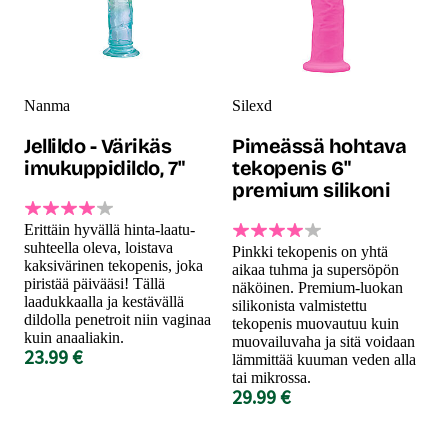
Nanma
Silexd
Jellildo - Värikäs
Pimeässä hohtava
imukuppidildo, 7"
tekopenis 6"
premium silikoni
Erittäin hyvällä hinta-laatu-
suhteella oleva, loistava
Pinkki tekopenis on yhtä
kaksivärinen tekopenis, joka
aikaa tuhma ja supersöpön
piristää päivääsi! Tällä
näköinen. Premium-luokan
laadukkaalla ja kestävällä
silikonista valmistettu
dildolla penetroit niin vaginaa
tekopenis muovautuu kuin
kuin anaaliakin.
muovailuvaha ja sitä voidaan
23.99 €
lämmittää kuuman veden alla
tai mikrossa.
29.99 €