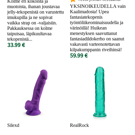
Kolme eri kokoista ja
YKSINOIKEUDELLA vain
muotoista, ihanan joustavaa
Kaalimadosta! Upea
jelly-tekopenistä on varustettu
fantasiatekopenis
imukupilla ja ne sopivat
työntöliikeominaisuudella ja
vaikka strap on -valjaisiin.
värinöillä! Huikean
Pakkauksessa on kolme
menestyksen saavuttanut
taipuisaa, läpikuultavaa
fantasiadildokerho on saanut
tekopenistä...
33.99 €
vakavasti varteenotettavan
kilpakumppanin riveihinsä!
59.99 €
Silexd
RealRock