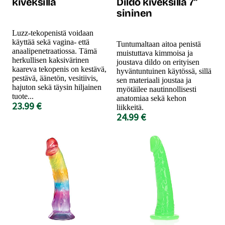
kiveksillä
Dildo kiveksillä 7"
sininen
Luzz-tekopenistä voidaan
käyttää sekä vagina- että
Tuntumaltaan aitoa penistä
anaalipenetraatiossa. Tämä
muistuttava kimmoisa ja
herkullisen kaksivärinen
joustava dildo on erityisen
kaareva tekopenis on kestävä,
hyväntuntuinen käytössä, sillä
pestävä, äänetön, vesitiivis,
sen materiaali joustaa ja
hajuton sekä täysin hiljainen
myötäilee nautinnollisesti
tuote...
anatomiaa sekä kehon
23.99 €
liikkeitä.
24.99 €