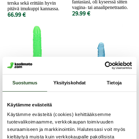
fantasiasi, oli kyseessä sitten
terska sekä erittäin hyvin
vagina- tai anaalipenetraatio.
pitävä imukuppi kannassa.
29.99 €
66.99 €
Suostumus
Yksityiskohdat
Tietoja
RealRock
RealRock
Glow In the Dark -
Super Flexible -
Käytämme evästeitä
Dildo 8"
Dildo kiveksillä 6"
sininen
Käytämme evästeitä (cookies) kehittääksemme
tuotevalikoimaamme, verkkokaupan toimivuuden
Neon vihreä dildo hohtaa
seuraamiseen ja markkinointiin. Halutessasi voit myös
pimeässä ja sekös vasta on
Tämä sinertävän raikkaasti
jännittävää! Kimmoisasta ja
kieltäytyä muista kuin verkkokaupalle pakollisista
läpikuultava dildo on