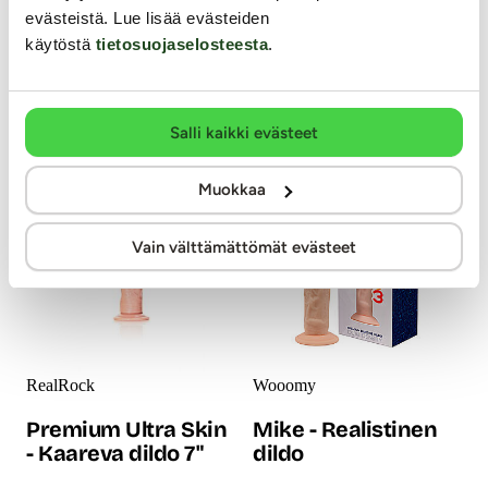
hyväntuntuisesta materiaalista
varreltaan sutjakka ja ihanan
evästeistä. Lue lisää evästeiden
valmistetussa dildossa on
helppohoitoinen
käytöstä
tietosuojaselosteesta
.
oikeaa penistä jäljittelevä
nautintosauva ihan jokaiselle.
muotoilu sekä pitävä
Ulkonäöltään penistä
imukuppi.
muistuttava dildo on erityisen
25.99 €
hyväntuntuinen käytössä...
18.99 €
Salli kaikki evästeet
Muokkaa
Vain välttämättömät evästeet
RealRock
Wooomy
Premium Ultra Skin
Mike - Realistinen
- Kaareva dildo 7"
dildo