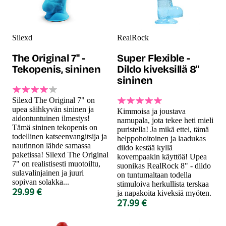
Silexd
RealRock
The Original 7" -
Super Flexible -
Tekopenis, sininen
Dildo kiveksillä 8"
sininen
Silexd The Original 7" on
upea säihkyvän sininen ja
Kimmoisa ja joustava
aidontuntuinen ilmestys!
namupala, jota tekee heti mieli
Tämä sininen tekopenis on
puristella! Ja mikä ettei, tämä
todellinen katseenvangitsija ja
helppohoitoinen ja laadukas
nautinnon lähde samassa
dildo kestää kyllä
paketissa! Silexd The Original
kovempaakin käyttöä! Upea
7" on realistisesti muotoiltu,
suonikas RealRock 8" - dildo
sulavalinjainen ja juuri
on tuntumaltaan todella
sopivan solakka...
stimuloiva herkullista terskaa
29.99 €
ja napakoita kiveksiä myöten.
27.99 €