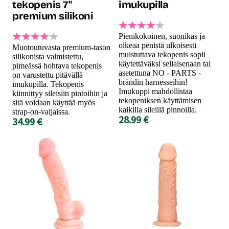
tekopenis 7"
imukupilla
premium silikoni
Pienikokoinen, suonikas ja
oikeaa penistä ulkoisesti
Muotoutuvasta premium-tason
muistuttava tekopenis sopii
silikonista valmistettu,
käytettäväksi sellaisenaan tai
pimeässä hohtava tekopenis
asetettuna NO - PARTS -
on varustettu pitävällä
brändin harnesseihin!
imukupilla. Tekopenis
Imukuppi mahdollistaa
kiinnittyy sileisiin pintoihin ja
tekopeniksen käyttämisen
sitä voidaan käyttää myös
kaikilla sileillä pinnoilla.
strap-on-valjaissa.
28.99 €
34.99 €