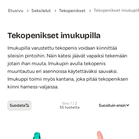
Tekopenikset imukupil
Etusivu
Seksilelut
Tekopenikset
Tekopenikset imukupilla
Imukupilla varustettu tekopenis voidaan kiinnittää
sileisiin pintoihin. Näin kätesi jäävät vapaiksi tekemään
jotain ihan muuta. Imukupin avulla tekopenis
muuntautuu eri asennoissa käytettäväksi sauvaksi.
Imukuppi toimii myös kantana, joka pitää tekopeniksen
kiinni harness-valjaissa.
Sivu 1 / 2
Suodata
Suosituin ensin
55 tuotetta
Tekopenikset imukupilla -tuotteet