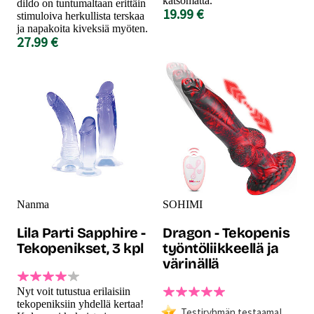
katsomatta.
dildo on tuntumaltaan erittäin
19.99 €
stimuloiva herkullista terskaa
ja napakoita kiveksiä myöten.
27.99 €
Nanma
SOHIMI
Lila Parti Sapphire -
Dragon - Tekopenis
Tekopenikset, 3 kpl
työntöliikkeellä ja
värinällä
Nyt voit tutustua erilaisiin
tekopeniksiin yhdellä kertaa!
Testiryhmän testaama!