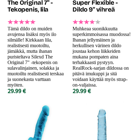
The Original 7" -
Super Flexible -
Tekopenis, lila
Dildo 9" vihreä
Tämä dildo on muiden
Muhkeaa suonikkuutta
avujensa lisäksi myös ilo
superkimmoisassa muodossa!
silmälle! Kirkkaan lila,
Ihanan jellymäinen ja
realistisesti muotoiltu,
herkullisen värinen dildo
jämäkkä, mutta ihanan
joustaa kehon liikkeiden
puristeltava Silexd The
mukana pompaten aina
Original 7" -tekopenis on
terhakkaasti pystyyn.
sulavalinjainen, solakka ja
RealRock-sarjan dildossa on
muotoiltu realistisesti terskaa
pitävä imukuppi ja sitä
ja suonekasta varttaan
voidaan käyttää myös strap-
myöten.
on-valjaissa.
29.99 €
29.99 €