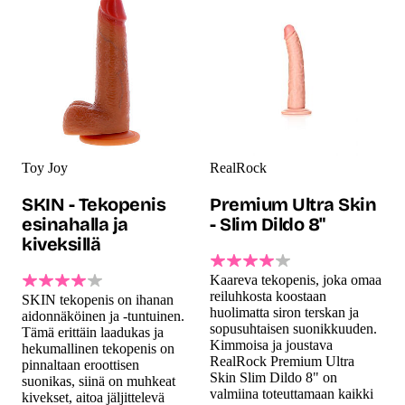
Toy Joy
RealRock
SKIN - Tekopenis
Premium Ultra Skin
esinahalla ja
- Slim Dildo 8"
kiveksillä
Kaareva tekopenis, joka omaa
reiluhkosta koostaan
SKIN tekopenis on ihanan
huolimatta siron terskan ja
aidonnäköinen ja -tuntuinen.
sopusuhtaisen suonikkuuden.
Tämä erittäin laadukas ja
Kimmoisa ja joustava
hekumallinen tekopenis on
RealRock Premium Ultra
pinnaltaan eroottisen
Skin Slim Dildo 8" on
suonikas, siinä on muhkeat
valmiina toteuttamaan kaikki
kivekset, aitoa jäljittelevä