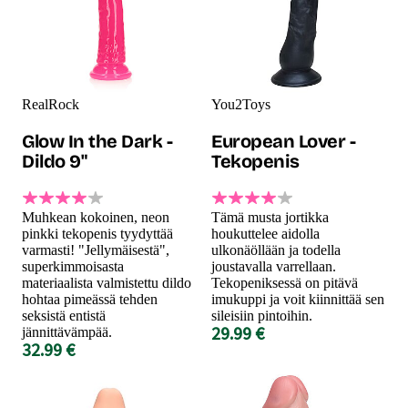
RealRock
You2Toys
Glow In the Dark -
European Lover -
Dildo 9"
Tekopenis
Muhkean kokoinen, neon
Tämä musta jortikka
pinkki tekopenis tyydyttää
houkuttelee aidolla
varmasti! "Jellymäisestä",
ulkonäöllään ja todella
superkimmoisasta
joustavalla varrellaan.
materiaalista valmistettu dildo
Tekopeniksessä on pitävä
hohtaa pimeässä tehden
imukuppi ja voit kiinnittää sen
seksistä entistä
sileisiin pintoihin.
29.99 €
jännittävämpää.
32.99 €