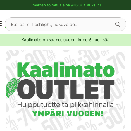
Ostoskassin kuvaus lukijalle
Ilmainen toimitus aina yli 60€ tilauksiin!
Kaalimato on saanut uuden ilmeen! Lue lisää