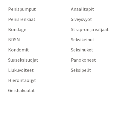
Penispumput
Anaalitapit
Penisrenkaat
Siveysvyöt
Bondage
Strap-on ja valjaat
BDSM
Seksikeinut
Kondomit
Seksinuket
Suuseksisuojat
Panokoneet
Liukuvoiteet
Seksipelit
Hierontaöljyt
Geishakuulat