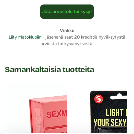
Jätä arvostelu tai kysy!
Vinkki:
Liity Matoklubiin
- jäsenenä saat
20
kredittiä hyväksytystä
arviosta tai kysymyksestä.
Samankaltaisia tuotteita