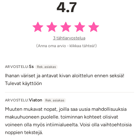
4.7
3 tähtiarvostelua
(Anna oma arvio - klikkaa tähteä!)
Ss
ARVOSTELU:
Rek. asiakas
Ihanan väriset ja antavat kivan aloittelun ennen seksiä!
Tulevat käyttöön
Viaton
ARVOSTELU:
Rek. asiakas
Muuten mukavat nopat, joilla saa uusia mahdollisuuksia
makuuhuoneen puolelle. toiminnan kohteet olisivat
voineen olla myös intiimialueelta. Voisi olla vaihtoehtoisia
noppien tekstejä.