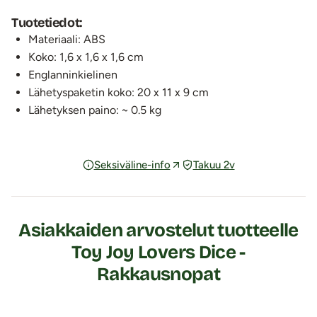
Tuotetiedot:
Materiaali: ABS
Koko: 1,6 x 1,6 x 1,6 cm
Englanninkielinen
Lähetyspaketin koko: 20 x 11 x 9 cm
Lähetyksen paino: ~ 0.5 kg
Seksiväline-info
Takuu 2v
Asiakkaiden arvostelut tuotteelle
Toy Joy Lovers Dice -
Rakkausnopat