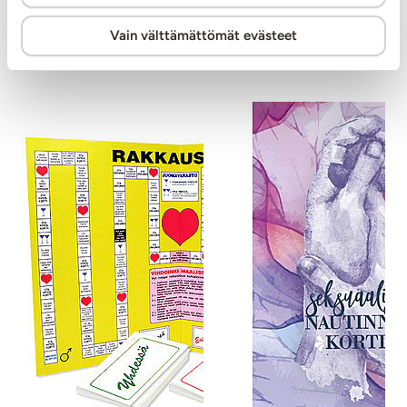
Vain välttämättömät evästeet
Muut asiakkaat ostivat
Sa