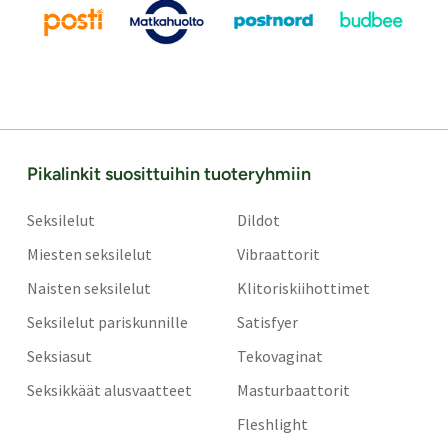
Pikalinkit suosittuihin tuoteryhmiin
Seksilelut
Dildot
Miesten seksilelut
Vibraattorit
Naisten seksilelut
Klitoriskiihottimet
Seksilelut pariskunnille
Satisfyer
Seksiasut
Tekovaginat
Seksikkäät alusvaatteet
Masturbaattorit
Fleshlight