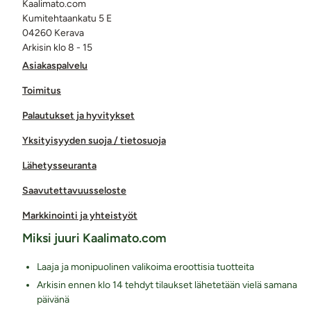
Kaalimato.com
Kumitehtaankatu 5 E
04260 Kerava
Arkisin klo 8 - 15
Asiakaspalvelu
Toimitus
Palautukset ja hyvitykset
Yksityisyyden suoja / tietosuoja
Lähetysseuranta
Saavutettavuusseloste
Markkinointi ja yhteistyöt
Miksi juuri Kaalimato.com
Laaja ja monipuolinen valikoima eroottisia tuotteita
Arkisin ennen klo 14 tehdyt tilaukset lähetetään vielä samana
päivänä