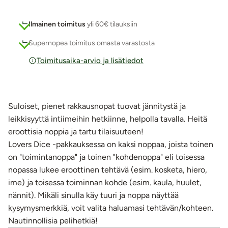
Ilmainen toimitus
yli 60€ tilauksiin
Supernopea toimitus omasta varastosta
Toimitusaika-arvio ja lisätiedot
Suloiset, pienet rakkausnopat tuovat jännitystä ja
leikkisyyttä intiimeihin hetkiinne, helpolla tavalla. Heitä
eroottisia noppia ja tartu tilaisuuteen!
Lovers Dice -pakkauksessa on kaksi noppaa, joista toinen
on "toimintanoppa" ja toinen "kohdenoppa" eli toisessa
nopassa lukee eroottinen tehtävä (esim. kosketa, hiero,
ime) ja toisessa toiminnan kohde (esim. kaula, huulet,
nännit). Mikäli sinulla käy tuuri ja noppa näyttää
kysymysmerkkiä, voit valita haluamasi tehtävän/kohteen.
Nautinnollisia pelihetkiä!