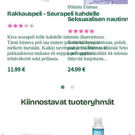
Ko
Hidasta Elamaa
Rakkauspeli - Seurapeli kahdelle
Seksuaalisen nautinnon
Sek
Sam
Kiva seurapeli teille kahdelle intiimiin illanviettoon.
pal
Tämä loistava peli saa tunteet ja halut kiihtymään
Kosketa, kysy, rentouta, pohdi, leiki
ja 
melkein itsestään. Kaikki tarvittavat pelivälineet ovat
päästä irti. Hidasta Elämää Seksuaa
väli
pakkauksessa mukana eli noppa, pelinappulat,
kortit -pakka sisältää 44 seksuaalis
tehtäväkortit sekä pelilauta.
liittyvää harjoitusta...
Sam
piri
11.99 €
24.99 €
34
Kiinnostavat tuoteryhmät