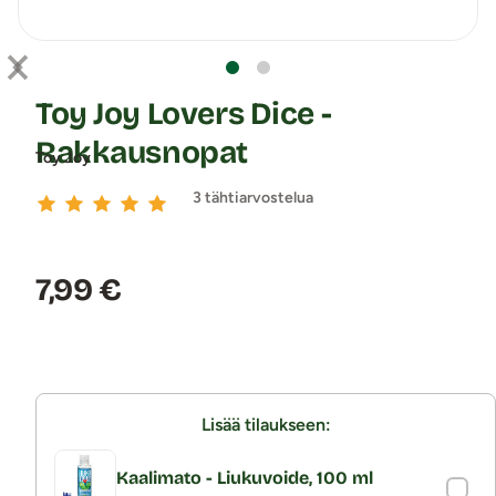
Toy Joy Lovers Dice -
Rakkausnopat
Toy Joy
3 tähtiarvostelua
Hinta:
7,99 €
Lisää tilaukseen:
Kaalimato - Liukuvoide, 100 ml