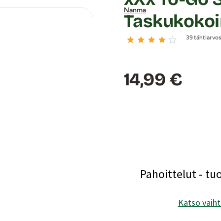
Nanma
Taskukokoi
39 tähtiarvo
Hinta:
14,99 €
Pahoittelut - tu
Katso vaiht