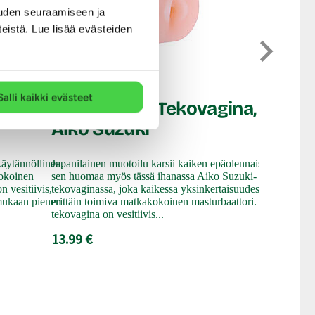
uden seuraamiseen ja
teistä. Lue lisää evästeiden
Nanma
Fluffy
Nanma
Mika I
Salli kaikki evästeet
Fluffy Love - Tekovagina,
Aiko Suzuki
Japanilainen
äytännöllinen,
Japanilainen muotoilu karsii kaiken epäolennaisen ja
estetiikasta
kokoinen
sen huomaa myös tässä ihanassa Aiko Suzuki-
syntyy yksin
 vesitiivis,
tekovaginassa, joka kaikessa yksinkertaisuudessaan on
määrästä. Ja
 mukaan pienen
erittäin toimiva matkakokoinen masturbaattori. Aiko-
epäolennais
tekovagina on vesitiivis...
ihanassa Mik
13.99 €
11.99 €