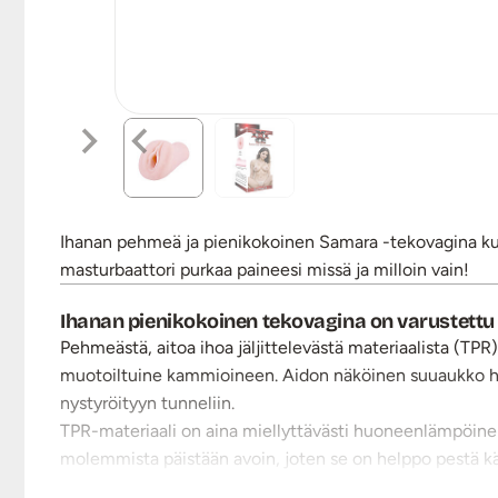
Ihanan pehmeä ja pienikokoinen Samara -tekovagina kulk
masturbaattori purkaa paineesi missä ja milloin vain!
Ihanan pienikokoinen tekovagina on varustettu 
Pehmeästä, aitoa ihoa jäljittelevästä materiaalista (TPR
muotoiltuine kammioineen. Aidon näköinen suuaukko hä
nystyröityyn tunneliin.
TPR-materiaali on aina miellyttävästi huoneenlämpöine
molemmista päistään avoin, joten se on helppo pestä kä
Pese TPR-materiaalista valmistettu tuote laimealla saip