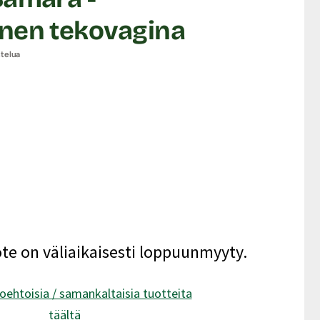
nen tekovagina
stelua
ote on väliaikaisesti loppuunmyyty.
oehtoisia / samankaltaisia tuotteita
täältä