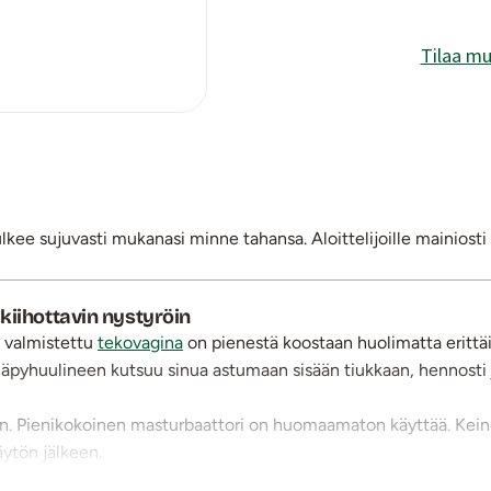
Tilaa mu
ee sujuvasti mukanasi minne tahansa. Aloittelijoille mainiosti
kiihottavin nystyröin
) valmistettu
tekovagina
on pienestä koostaan huolimatta erittä
pyhuulineen kutsuu sinua astumaan sisään tiukkaan, hennosti
n. Pienikokoinen masturbaattori on huomaamaton käyttää. Kein
ytön jälkeen.
puavedellä ennen ensimmäistä käyttökertaa ja jokaisen käytön j