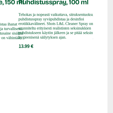
e, 150 ml
Puhdistusspray, 100 ml
Tehokas ja nopeasti vaikuttava, sitruksentuoksuinen
Erittäin laa
puhdistusspray syväpuhdistaa ja desinfioi
vesipohjaine
erotiikkavälineet. Shots L&L Cleaner Spray on
staa ihanat
luonnollisen 
suunniteltu erityisesti realististen seksinukkien
a turvallisesti.
tuoma pitkäk
puhdistukseen käytön jälkeen ja se pitää seksinuken
usaine sisältää
ja lisäkoste
hygieenisenä säilytyksen ajan.
se on vähintään
miellyttäväm
13.99 €
24.99 €