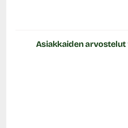
nukkaamattomalla liinalla. Käytä tuotteen kanssa
vesipo
Tuotetiedot:
Materiaali: TPR (sisältää kumia)
Tuotteen koko pituus: n. 11 cm
Halkaisija ulkopuolelta: max. 4 cm
Asiakkaiden arvostelut
Väri: Vaalea
Lähetyspaketin koko: 20 x 11 x 9 cm
Lähetyksen paino: ~ 0.5 kg