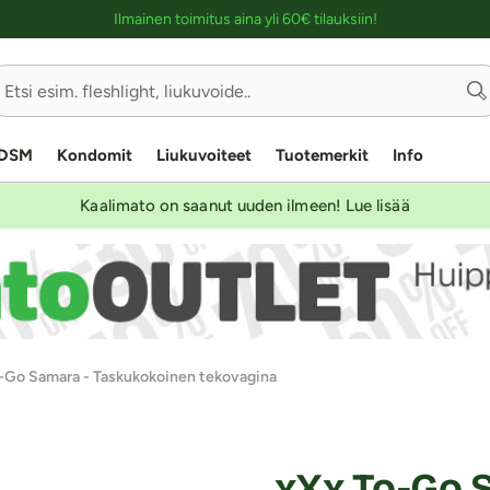
Ostoskassin kuvaus lukijalle
Ilmainen toimitus aina yli 60€ tilauksiin!
DSM
Kondomit
Liukuvoiteet
Tuotemerkit
Info
Kaalimato on saanut uuden ilmeen! Lue lisää
-Go Samara - Taskukokoinen tekovagina
xXx To-Go 