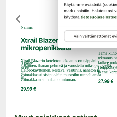
Käytämme evästeitä (cookie
markkinointiin. Halutessasi v
käytöstä
tietosuojaselostee
Nanma
Nanma
Vain välttämättömät ev
agina
Xtrail Blazer - Tekoanus
Xtrail
mikropeniksellä
Tämä kiiho
tekoanus o
Xtrail Blazerin koteloton tekoanus on näppärän
kulkee muk
, ettei pidätys pääty
kokoinen, ihanan pehmeä ja varustettu mikropeniksellä.
Helppokäytt
op -tekovagina on
Helppokäyttöinen, kestävä, vesitiivis, äänetön ja
ja ensi kert
ja realistisesta
voimakkaasti sisäpuolelta muotoiltu tunneli antaa
 taskukokoinen,
voimakkaan stimulaatiotuntuman.
27.99 €
29.99 €