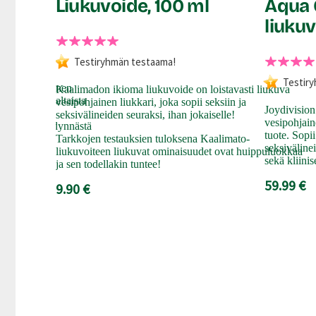
nen
Liukuvoide, 100 ml
Aqua 
liukuv
Testiryhmän testaama!
Testir
en vesipohjainen
Kaalimadon ikioma liukuvoide on loistavasti liukuva
uonnollisen kaltaista
vesipohjainen liukkari, joka sopii seksiin ja
Joydivision
kestoinen ja
seksivälineiden seuraksi, ihan jokaiselle!
vesipohjain
us tekevät yhdynnästä
tuote. Sopi
Tarkkojen testauksien tuloksena Kaalimato-
seksiväline
liukuvoiteen liukuvat ominaisuudet ovat huippuluokkaa
sekä kliinise
ja sen todellakin tuntee!
59.99 €
9.90 €