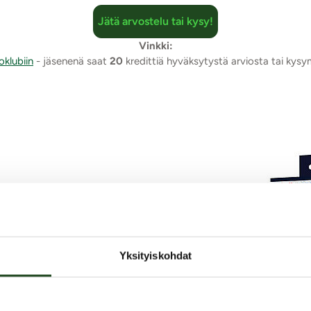
Jätä arvostelu tai kysy!
Vinkki:
oklubiin
- jäsenenä saat
20
kredittiä hyväksytystä arviosta tai kys
Yksityiskohdat