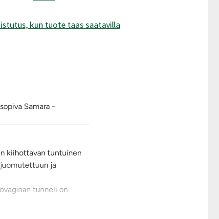
istutus, kun tuote taas saatavilla
 sopiva Samara -
in kiihottavan tuntuinen
 juomutettuun ja
ovaginan tunneli on
älkeen. Taputtele kuivaksi