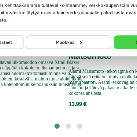
s) kehittääksemme tuotevalikoimaamme, verkkokaupan toimivu
oit myös kieltäytyä muista kuin verkkokaupalle pakollisista eväs
sta
.
Nanma
ästeet
Muokkaa
 Blazer - Tekoanus
Tekovagina, Asami
Matsumoto
ttavan ulkomuodon omaava Xtrail Blazer -
n näppärän kokoinen, ihanan pehmeä ja se
Asami Matsumoto -tekovagina on k
anasi huomaamattomasti minne vain.
kätevä sekä erittäin toimiva matka
öinen, kestävä ja mainio tuote aloittelijoille
masturbaattori. Asami -tekovagina on
aa kotelottomiin keinoanuksiin tutustuville!
äänetön ja kätevä pakata matkalle
kokonsa ansiosta.
13.99 €