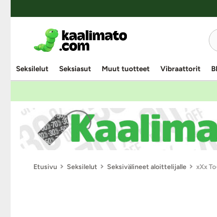
Seksilelut
Seksiasut
Muut tuotteet
Vibraattorit
B
Etusivu
Seksilelut
Seksivälineet aloittelijalle
xXx To