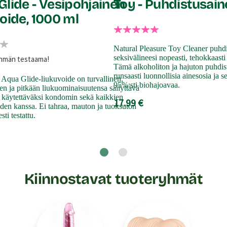
Glide - Vesipohjainen
Toy - Puhdistusain
oide, 1000 ml
Natural Pleasure Toy Cleaner puhdi
seksivälineesi nopeasti, tehokkaasti j
yhmän testaama!
Tämä alkoholiton ja hajuton puhdist
runsaasti luonnollisia ainesosia ja 
 Aqua Glide-liukuvoide on turvallinen,
95%:sti biohajoavaa.
en ja pitkään liukuominaisuutensa säilyttävä
i käytettäväksi kondomin sekä kaikkien
17.99 €
iden kanssa. Ei tahraa, mauton ja tuoksuton
sti testattu.
Kiinnostavat tuoteryhmät