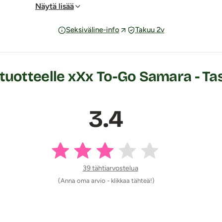
Näytä lisää
hjaista liukuvoidetta
. Tuote sisältää kumia.
Seksiväline-info
Takuu 2v
 tuotteelle xXx To-Go Samara - T
3.4
39 tähtiarvostelua
(Anna oma arvio - klikkaa tähteä!)