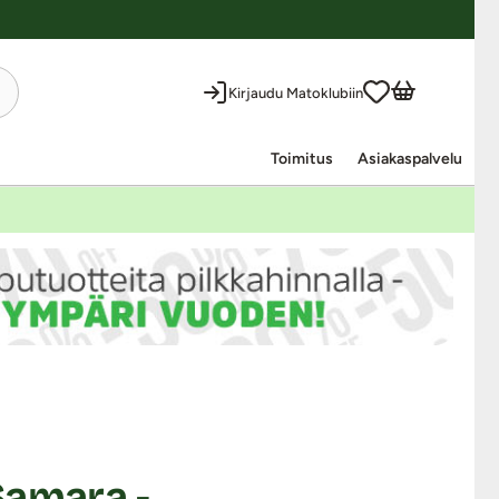
Kirjaudu Matoklubiin
Toimitus
Asiakaspalvelu
Samara -