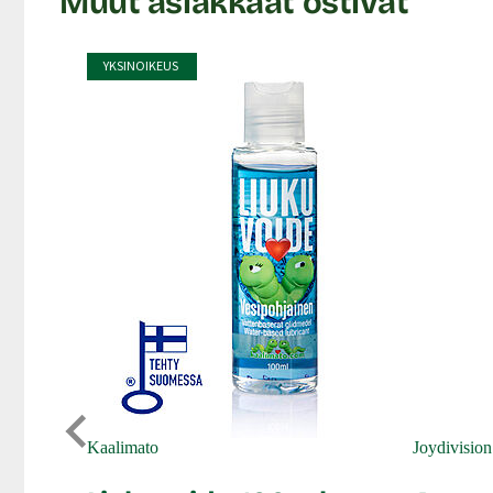
Muut asiakkaat ostivat
YKSINOIKEUS
Kaalimato
Joydivision