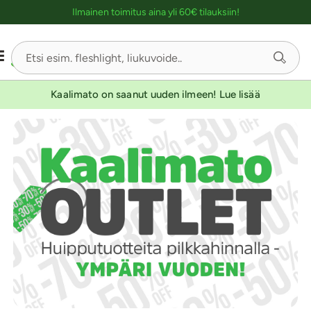
Ostoskassin kuvaus lukijalle
Ilmainen toimitus aina yli 60€ tilauksiin!
Kaalimato on saanut uuden ilmeen! Lue lisää