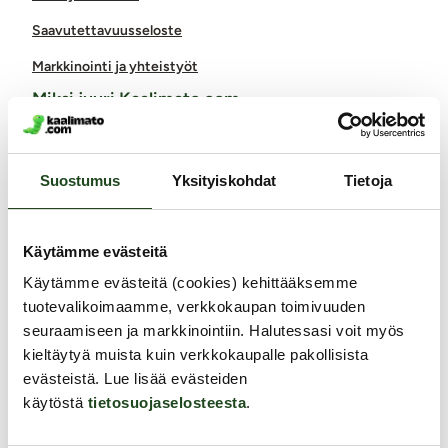
Saavutettavuusseloste
Markkinointi ja yhteistyöt
Miksi juuri Kaalimato.com
Laaja ja monipuolinen valikoima eroottisia tuotteita
Arkisin ennen klo 14 tehdyt tilaukset lähetetään vielä samana
Suostumus
Yksityiskohdat
Tietoja
päivänä
Aina huomaamaton paketti
Ilmainen toimitus yli 60€ tilauksiin
Käytämme evästeitä
Paljon joustavia toimitustapoja alk. 0 €
Käytämme evästeitä (cookies) kehittääksemme
Laaja valikoima helppoja maksutapoja
tuotevalikoimaamme, verkkokaupan toimivuuden
Asiantunteva henkilökunta
seuraamiseen ja markkinointiin. Halutessasi voit myös
Ystävällinen ja auttava asiakaspalvelu
kieltäytyä muista kuin verkkokaupalle pakollisista
100% kotimainen verkkokauppa
evästeistä. Lue lisää evästeiden
käytöstä
tietosuojaselosteesta
.
Seuraa meitä somessa