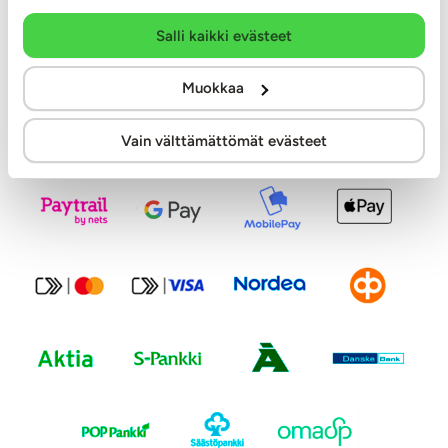
Salli kaikki evästeet
Tilaa uutiskirje
Muokkaa
Vain välttämättömät evästeet
Modernit maksutavat