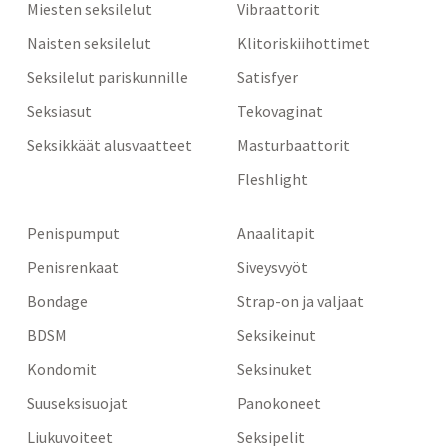
Miesten seksilelut
Vibraattorit
Naisten seksilelut
Klitoriskiihottimet
Seksilelut pariskunnille
Satisfyer
Seksiasut
Tekovaginat
Seksikkäät alusvaatteet
Masturbaattorit
Fleshlight
Penispumput
Anaalitapit
Penisrenkaat
Siveysvyöt
Bondage
Strap-on ja valjaat
BDSM
Seksikeinut
Kondomit
Seksinuket
Suuseksisuojat
Panokoneet
Liukuvoiteet
Seksipelit