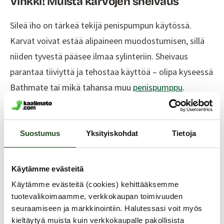
Vinkki! Muista karvojen sheivaus
Sileä iho on tärkeä tekijä penispumpun käytössä.
Karvat voivat estää alipaineen muodostumisen, sillä
niiden tyvestä pääsee ilmaa sylinteriin. Sheivaus
parantaa tiiviyttä ja tehostaa käyttöä – olipa kyseessä
Bathmate tai mikä tahansa muu
penispumppu
.
Suostumus
Yksityiskohdat
Tietoja
Käytämme evästeitä
Käytämme evästeitä (cookies) kehittääksemme
tuotevalikoimaamme, verkkokaupan toimivuuden
seuraamiseen ja markkinointiin. Halutessasi voit myös
kieltäytyä muista kuin verkkokaupalle pakollisista