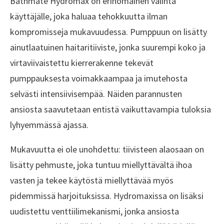
Bathmate Hydromax on erinomainen valinta
käyttäjälle, joka haluaa tehokkuutta ilman
kompromisseja mukavuudessa. Pumppuun on lisätty
ainutlaatuinen haitaritiiviste, jonka suurempi koko ja
virtaviivaistettu kierrerakenne tekevät
pumppauksesta voimakkaampaa ja imutehosta
selvästi intensiivisempää. Näiden parannusten
ansiosta saavutetaan entistä vaikuttavampia tuloksia
lyhyemmässä ajassa.
Mukavuutta ei ole unohdettu: tiivisteen alaosaan on
lisätty pehmuste, joka tuntuu miellyttävältä ihoa
vasten ja tekee käytöstä miellyttävää myös
pidemmissä harjoituksissa. Hydromaxissa on lisäksi
uudistettu venttiilimekanismi, jonka ansiosta