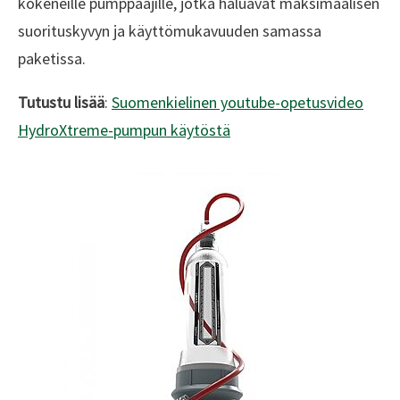
kokeneille pumppaajille, jotka haluavat maksimaalisen
suorituskyvyn ja käyttömukavuuden samassa
paketissa.
Tutustu lisää
:
Suomenkielinen youtube-opetusvideo
HydroXtreme-pumpun käytöstä