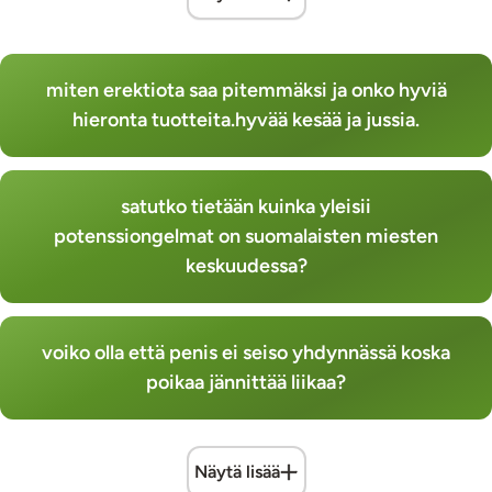
miten erektiota saa pitemmäksi ja onko hyviä
hieronta tuotteita.hyvää kesää ja jussia.
satutko tietään kuinka yleisii
potenssiongelmat on suomalaisten miesten
keskuudessa?
voiko olla että penis ei seiso yhdynnässä koska
poikaa jännittää liikaa?
Näytä lisää