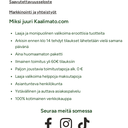
Saavutettavuusseloste
Markkinointi ja yhteistyöt
Miksi juuri Kaalimato.com
Laaja ja monipuolinen valikoima eroottisia tuotteita
Arkisin ennen klo 14 tehdyt tilaukset lähetetään vielä samana
päivänä
Aina huomaamaton paketti
Ilmainen toimitus yli 60€ tilauksiin
Paljon joustavia toimitustapoja alk. 0 €
Laaja valikoima helppoja maksutapoja
Asiantunteva henkilökunta
Ystävällinen ja auttava asiakaspalvelu
100% kotimainen verkkokauppa
Seuraa meitä somessa