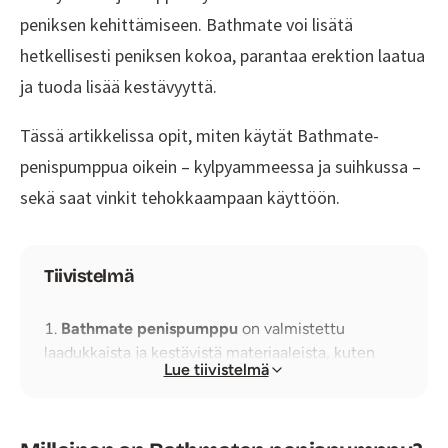
peniksen kehittämiseen. Bathmate voi lisätä
hetkellisesti peniksen kokoa, parantaa erektion laatua
ja tuoda lisää kestävyyttä.
Tässä artikkelissa opit, miten käytät Bathmate-
penispumppua oikein – kylpyammeessa ja suihkussa –
sekä saat vinkit tehokkaampaan käyttöön.
Tiivistelmä
Bathmate penispumppu
on valmistettu
laadukkaista ja kestävistä materiaaleista, kuten
Lue tiivistelmä
polykarbonaatista ja ruostumattomasta
teräksestä.
Se käyttää
veden luomaa alipainetta
, mikä