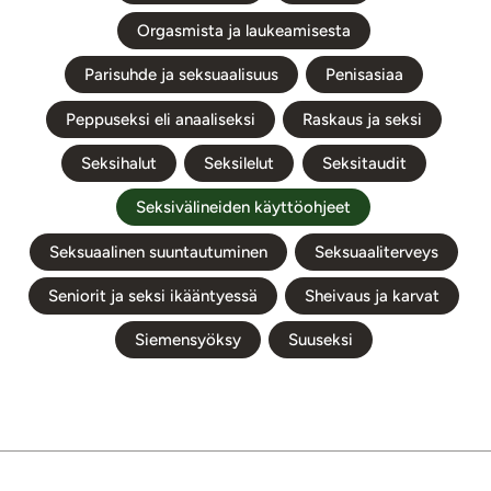
Orgasmista ja laukeamisesta
Parisuhde ja seksuaalisuus
Penisasiaa
Peppuseksi eli anaaliseksi
Raskaus ja seksi
Seksihalut
Seksilelut
Seksitaudit
Seksivälineiden käyttöohjeet
Seksuaalinen suuntautuminen
Seksuaaliterveys
Seniorit ja seksi ikääntyessä
Sheivaus ja karvat
Siemensyöksy
Suuseksi