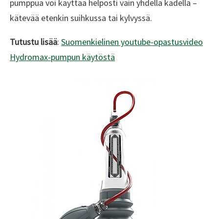
pumppua voi käyttää helposti vain yhdellä kädellä –
kätevää etenkin suihkussa tai kylvyssä.
Tutustu lisää
:
Suomenkielinen youtube-opastusvideo
Hydromax-pumpun käytöstä