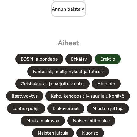
Annun palsta
Aiheet
BDSM ja bondage
Ehkäisy
Erektio
Fantasiat, mieltymykset ja fetissit
Geishakuulat ja harjoituskuulat
Hieronta
Itsetyydytys
Keho, kehopositiivisuus ja ulkonäkö
Lantionpohja
Liukuvoiteet
Miesten juttuja
Muuta mukavaa
Naisen intiimialue
Naisten juttuja
Nuoriso