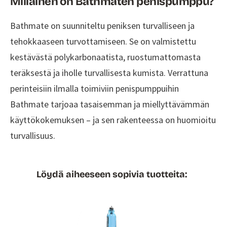
Millainen on Bathmaten penispumppu?
tekee siitä tehokkaan ja turvallisen vaihtoehdon
peniksen kehittämiseen ja erektioon.
Bathmate on suunniteltu peniksen turvalliseen ja
Pumppua voidaan käyttää sekä
suihkussa
tehokkaaseen turvottamiseen. Se on valmistettu
että kylpyammeessa
, ja käytön aikana on
kestävästä polykarbonaatista, ruostumattomasta
tärkeää muistaa lämpimän veden käyttö ja
karvojen sheivaus.
teräksestä ja iholle turvallisesta kumista. Verrattuna
Bathmate tarjoaa
parempia tuloksia
perinteisiin ilmalla toimiviin penispumppuihin
verrattuna perinteisiin ilmalla toimiviin
Bathmate tarjoaa tasaisemman ja miellyttävämmän
penispumppuihin ja parantaa erektion laatua ja
käyttökokemuksen – ja sen rakenteessa on huomioitu
kestävyyttä.
turvallisuus.
Suositellaan, että
käyttöaika
on korkeintaan
15 minuuttia vuorokaudessa.
Löydä aiheeseen sopivia tuotteita: