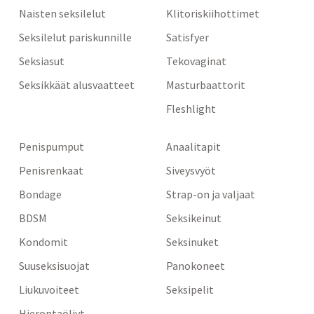
Naisten seksilelut
Klitoriskiihottimet
Seksilelut pariskunnille
Satisfyer
Seksiasut
Tekovaginat
Seksikkäät alusvaatteet
Masturbaattorit
Fleshlight
Penispumput
Anaalitapit
Penisrenkaat
Siveysvyöt
Bondage
Strap-on ja valjaat
BDSM
Seksikeinut
Kondomit
Seksinuket
Suuseksisuojat
Panokoneet
Liukuvoiteet
Seksipelit
Hierontaöljyt