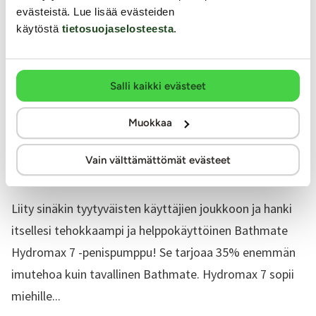
evästeistä. Lue lisää evästeiden
käytöstä
tietosuojaselosteesta
.
Salli kaikki evästeet
Bathmate
Muokkaa
Hydromax - 7 penispumppu
Vain välttämättömät evästeet
Testiryhmän testaama!
Liity sinäkin tyytyväisten käyttäjien joukkoon ja hanki
itsellesi tehokkaampi ja helppokäyttöinen Bathmate
Hydromax 7 -penispumppu! Se tarjoaa 35% enemmän
imutehoa kuin tavallinen Bathmate. Hydromax 7 sopii
miehille...