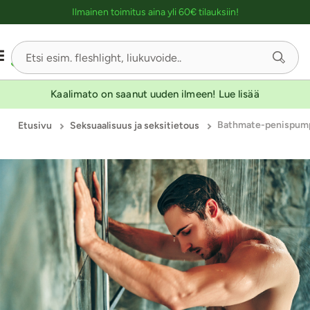
Ostoskassin kuvaus lukijalle
Ilmainen toimitus aina yli 60€ tilauksiin!
Kaalimato on saanut uuden ilmeen! Lue lisää
Etusivu
Seksuaalisuus ja seksitietous