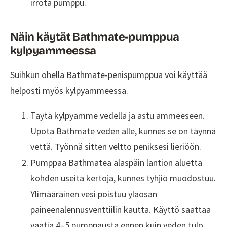
irrota pumppu.
Näin käytät Bathmate-pumppua
kylpyammeessa
Suihkun ohella Bathmate-penispumppua voi käyttää
helposti myös kylpyammeessa.
Täytä kylpyamme vedellä ja astu ammeeseen.
Upota Bathmate veden alle, kunnes se on täynnä
vettä. Työnnä sitten veltto peniksesi lieriöön.
Pumppaa Bathmatea alaspäin lantion aluetta
kohden useita kertoja, kunnes tyhjiö muodostuu.
Ylimääräinen vesi poistuu yläosan
paineenalennusventtiilin kautta. Käyttö saattaa
vaatia 4–5 pumppausta ennen kuin veden tulo