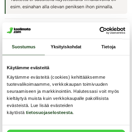
esim. esinahan alla olevan peniksen ihon pinnalla.
Näytä lisää kysymyksiä (+10)
Suostumus
Yksityiskohdat
Tietoja
Jätä arvostelu tai kysy!
Käytämme evästeitä
Vinkki:
Liity Matoklubiin
- jäsenenä saat
20
kredittiä hyväksytystä
Käytämme evästeitä (cookies) kehittääksemme
arviosta tai kysymyksestä.
tuotevalikoimaamme, verkkokaupan toimivuuden
seuraamiseen ja markkinointiin. Halutessasi voit myös
kieltäytyä muista kuin verkkokaupalle pakollisista
evästeistä. Lue lisää evästeiden
Samankaltaisia tuotteita
käytöstä
tietosuojaselosteesta
.