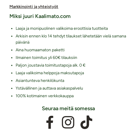
Markkinointi ja yhteistyöt
Miksi juuri Kaalimato.com
Laaja ja monipuolinen valikoima eroottisia tuotteita
Arkisin ennen klo 14 tehdyt tilaukset lähetetään vielä samana
päivänä
Aina huomaamaton paketti
Ilmainen toimitus yli 60€ tilauksiin
Paljon joustavia toimitustapoja alk. 0 €
Laaja valikoima helppoja maksutapoja
Asiantunteva henkilökunta
Ystävällinen ja auttava asiakaspalvelu
100% kotimainen verkkokauppa
Seuraa meitä somessa