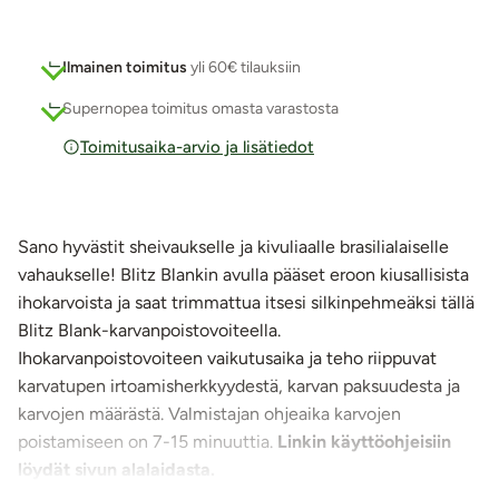
Ilmainen toimitus
yli 60€ tilauksiin
Supernopea toimitus omasta varastosta
Toimitusaika-arvio ja lisätiedot
Sano hyvästit sheivaukselle ja kivuliaalle brasilialaiselle
vahaukselle! Blitz Blankin avulla pääset eroon kiusallisista
ihokarvoista ja saat trimmattua itsesi silkinpehmeäksi tällä
Blitz Blank-karvanpoistovoiteella.
Ihokarvanpoistovoiteen vaikutusaika ja teho riippuvat
karvatupen irtoamisherkkyydestä, karvan paksuudesta ja
karvojen määrästä. Valmistajan ohjeaika karvojen
poistamiseen on 7-15 minuuttia.
Linkin käyttöohjeisiin
löydät sivun alalaidasta.