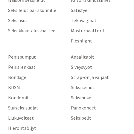
Seksilelut pariskunnille
Satisfyer
Seksiasut
Tekovaginat
Seksikkäät alusvaatteet
Masturbaattorit
Fleshlight
Penispumput
Anaalitapit
Penisrenkaat
Siveysvyöt
Bondage
Strap-on ja valjaat
BDSM
Seksikeinut
Kondomit
Seksinuket
Suuseksisuojat
Panokoneet
Liukuvoiteet
Seksipelit
Hierontaöljyt