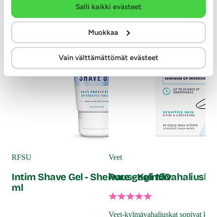
-30%
Salli kaikki evästeet
Muokkaa
Vain välttämättömät evästeet
Vee
Pu
RFSU
Veet
Intim Shave Gel - Sheivausgeeli 150
Pure - Kylmävahaliuskat,
ml
Soke
ain
uud
Veet-kylmävahaliuskat sopivat kaina
läm