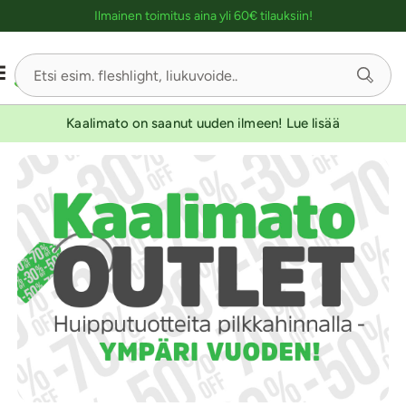
Ostoskassin kuvaus lukijalle
Ilmainen toimitus aina yli 60€ tilauksiin!
Kaalimato on saanut uuden ilmeen! Lue lisää