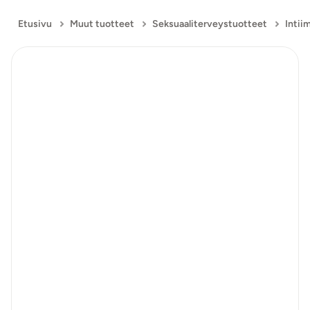
Etusivu
Muut tuotteet
Seksuaaliterveystuotteet
Intii