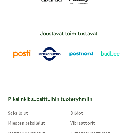
Joustavat toimitustavat
Pikalinkit suosittuihin tuoteryhmiin
Seksilelut
Dildot
Miesten seksilelut
Vibraattorit
Naisten seksilelut
Klitoriskiihottimet