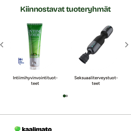
Kiinnostavat tuoteryhmät
In­tii­mi­hy­vin­voin­ti­tuot­
Sek­suaa­li­ter­veys­tuot­
teet
teet