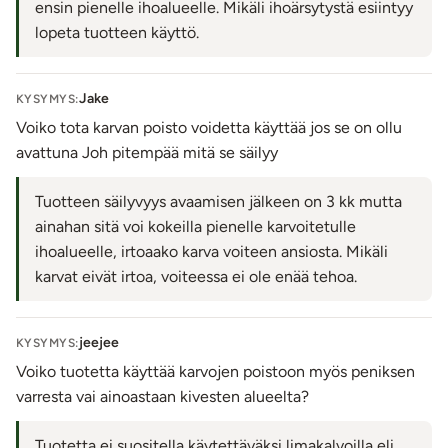
ensin pienelle ihoalueelle. Mikäli ihoärsytystä esiintyy
lopeta tuotteen käyttö.
Jake
KYSYMYS:
Voiko tota karvan poisto voidetta käyttää jos se on ollu
avattuna Joh pitempää mitä se säilyy
Tuotteen säilyvyys avaamisen jälkeen on 3 kk mutta
ainahan sitä voi kokeilla pienelle karvoitetulle
ihoalueelle, irtoaako karva voiteen ansiosta. Mikäli
karvat eivät irtoa, voiteessa ei ole enää tehoa.
jeejee
KYSYMYS:
Voiko tuotetta käyttää karvojen poistoon myös peniksen
varresta vai ainoastaan kivesten alueelta?
Tuotetta ei suositella käytettäväksi limakalvoilla eli