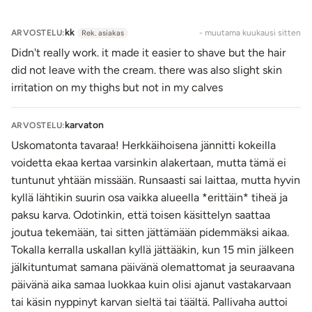
Acetate, Xanthan Gum, Disodium EDTA, Parfum, Aloe
Barbadensis Leaf Juice Extract, Cinnamyl Alcohol,
kk
ARVOSTELU:
- muutama kuukausi sitten
Rek. asiakas
Citronellol, Benzyl Benzoate, Eugenol, Cinnamal,
Didn't really work. it made it easier to shave but the hair
Geraniol, Benzyl Alcohol, Linalool, Citral, Limonene.
did not leave with the cream. there was also slight skin
Lähetyspaketin koko: 20 x 11 x 9 cm
irritation on my thighs but not in my calves
Lähetyksen paino: ~ 0.5 kg
Tuotteen vaikutus on yksilöllinen.
karvaton
ARVOSTELU:
Uskomatonta tavaraa! Herkkäihoisena jännitti kokeilla
voidetta ekaa kertaa varsinkin alakertaan, mutta tämä ei
tuntunut yhtään missään. Runsaasti sai laittaa, mutta hyvin
kyllä lähtikin suurin osa vaikka alueella *erittäin* tiheä ja
paksu karva. Odotinkin, että toisen käsittelyn saattaa
joutua tekemään, tai sitten jättämään pidemmäksi aikaa.
Tokalla kerralla uskallan kyllä jättääkin, kun 15 min jälkeen
jälkituntumat samana päivänä olemattomat ja seuraavana
päivänä aika samaa luokkaa kuin olisi ajanut vastakarvaan
tai käsin nyppinyt karvan sieltä tai täältä. Pallivaha auttoi