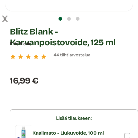
Blitz Blank -
Karvanpoistovoide, 125 ml
Blitz Blank
44 tähtiarvostelua
Hinta:
16,99 €
Lisää tilaukseen:
Kaalimato - Liukuvoide, 100 ml