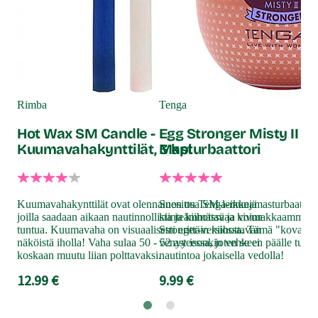
HO
An
Rimba
Tenga
75
Hot Wax SM Candle -
Egg Stronger Misty II -
Kuumavahakynttilät, 3 kpl
Masturbaattori
Kor
ihon
Kuumavahakynttilät ovat olennainen osa SM-leikkejä
Suosittu Tenga-munamasturbaattori
Her
joilla saadaan aikaan nautinnollista ja kiihottavaa kivun
kiinteämmässä ja voimakkaammin s
valm
tuntua. Kuumavaha on visuaalisesti erittäin kiihottavan
Stronger-versiossa. Tämä "kovaksi 
vaa
näköistä iholla! Vaha sulaa 50 - 52 asteessa, joten se ei
venyy isonkin vehkeen päälle tuoden
24
koskaan muutu liian polttavaksi.
nautintoa jokaisella vedolla!
12.99 €
9.99 €