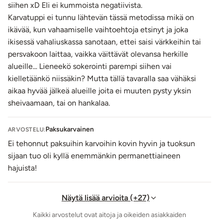
siihen xD Eli ei kummoista negatiivista.
Karvatuppi ei tunnu lähtevän tässä metodissa mikä on
ikävää, kun vahaamiselle vaihtoehtoja etsinyt ja joka
ikisessä vahaliuskassa sanotaan, ettei saisi värkkeihin tai
persvakoon laittaa, vaikka väittävät olevansa herkille
alueille... Lieneekö sokerointi parempi siihen vai
kielletäänkö niissäkin? Mutta tällä tavaralla saa vähäksi
aikaa hyvää jälkeä alueille joita ei muuten pysty yksin
sheivaamaan, tai on hankalaa.
Paksukarvainen
ARVOSTELU:
Ei tehonnut paksuihin karvoihin kovin hyvin ja tuoksun
sijaan tuo oli kyllä enemmänkin permanettiaineen
hajuista!
Näytä lisää arvioita (+27)
Kaikki arvostelut ovat aitoja ja oikeiden asiakkaiden