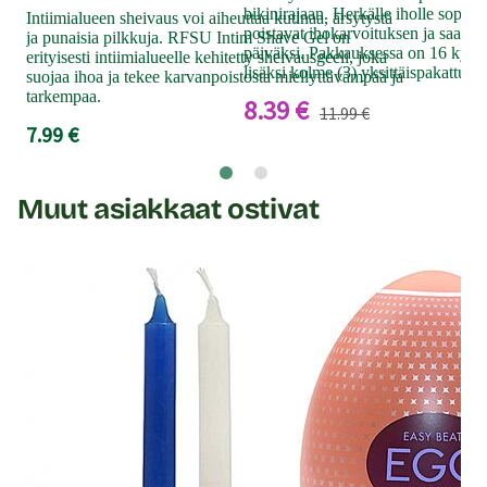
bikinirajaan. Herkälle iholle sopiv
Intiimialueen sheivaus voi aiheuttaa kutinaa, ärsytystä
käy
poistavat ihokarvoituksen ja saat si
ja punaisia pilkkuja. RFSU Intim Shave Gel on
14
päiväksi. Pakkauksessa on 16 kylm
erityisesti intiimialueelle kehitetty sheivausgeeli, joka
lisäksi kolme (3) yksittäispakattua 
suojaa ihoa ja tekee karvanpoistosta miellyttävämpää ja
tarkempaa.
8.39 €
11.99 €
7.99 €
Muut asiakkaat ostivat