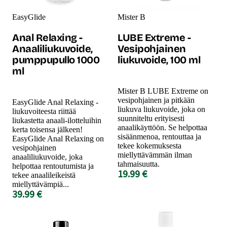
EasyGlide
Mister B
Anal Relaxing -
LUBE Extreme -
Anaaliliukuvoide,
Vesipohjainen
pumppupullo 1000
liukuvoide, 100 ml
ml
Mister B LUBE Extreme on
vesipohjainen ja pitkään
EasyGlide Anal Relaxing -
liukuva liukuvoide, joka on
liukuvoiteesta riittää
suunniteltu erityisesti
liukastetta anaali-ilotteluihin
anaalikäyttöön. Se helpottaa
kerta toisensa jälkeen!
sisäänmenoa, rentouttaa ja
EasyGlide Anal Relaxing on
tekee kokemuksesta
vesipohjainen
miellyttävämmän ilman
anaaliliukuvoide, joka
tahmaisuutta.
helpottaa rentoutumista ja
19.99 €
tekee anaalileikeistä
miellyttävämpiä...
39.99 €