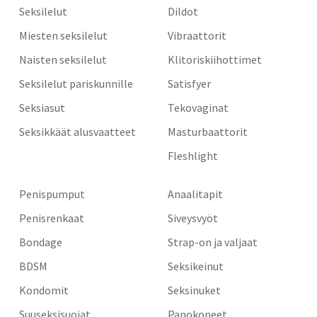
Seksilelut
Dildot
Miesten seksilelut
Vibraattorit
Naisten seksilelut
Klitoriskiihottimet
Seksilelut pariskunnille
Satisfyer
Seksiasut
Tekovaginat
Seksikkäät alusvaatteet
Masturbaattorit
Fleshlight
Penispumput
Anaalitapit
Penisrenkaat
Siveysvyöt
Bondage
Strap-on ja valjaat
BDSM
Seksikeinut
Kondomit
Seksinuket
Suuseksisuojat
Panokoneet