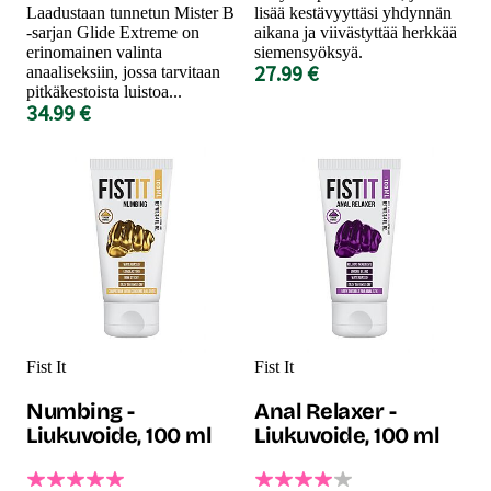
Laadustaan tunnetun Mister B
lisää kestävyyttäsi yhdynnän
-sarjan Glide Extreme on
aikana ja viivästyttää herkkää
erinomainen valinta
siemensyöksyä.
27.99 €
anaaliseksiin, jossa tarvitaan
pitkäkestoista luistoa...
34.99 €
Fist It
Fist It
Numbing -
Anal Relaxer -
Liukuvoide, 100 ml
Liukuvoide, 100 ml