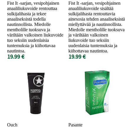
Fist It -sarjan, vesipohjainen
Fist It -sarjan, vesipohjainen
anaaliliukuvoide rentouttaa
anaaliliukuvoide sisältää
sulkijalihasta ja tekee
sulkijalihasta rentouttavia
anaaliseksistä todella
ainesosia tehden anaaliseksistä
nautinnollista. Miedolle
miellyttävää ja nautinnollista.
mentholille tuoksuva ja
Miedolle mentholille tuoksuva
väriltään valkoinen liukuvoide
ja väriltään valkoinen
tuo seksiin uudenlaisia
liukuvoide tuo seksiin
tuntemuksia ja kiihottavaa
uudenlaisia tuntemuksia ja
nautintoa.
kiihottavaa nautintoa.
19.99 €
19.99 €
Ouch
Pasante