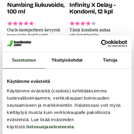
Numbing liukuvoide,
Infinity X Delay -
100 ml
Kondomi, 12 kpl
Ouch-tuoteperheen kevyesti
Tämä kondomi auttaa
tuntoaistin herkkyyttä
viivästyttämään
vähentävä ja viilentävä,
siemensyöksyä ja tukee
mentolia sisältävä liukuvoide
pidempään kestävää
on ihanteellinen seuralainen
nautintoa. Kondomin
anaaliseksiin, isojen
sisäpuolella oleva
Suostumus
Yksityiskohdat
Tietoja
seksivälineiden seuraksi...
silikonipohjainen liukaste
19.99 €
sisältää bentsokaiinia 8,5%...
12.99 €
Käytämme evästeitä
Käytämme evästeitä (cookies) kehittääksemme
tuotevalikoimaamme, verkkokaupan toimivuuden
seuraamiseen ja markkinointiin. Halutessasi voit myös
kieltäytyä muista kuin verkkokaupalle pakollisista
evästeistä. Lue lisää evästeiden
käytöstä
tietosuojaselosteesta
.