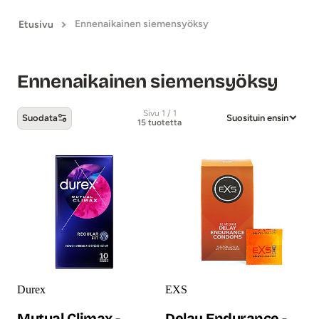
Ennenaikainen siemensyöksy
Etusivu
Ennenaikainen siemensyöksy
Sivu 1 / 1
Suodata
Suosituin ensin
15 tuotetta
Ennenaikainen siemensyöksy -tuotteet
Durex
EXS
Mutual Climax -
Delay Endurance -