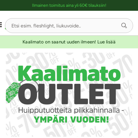
Ostoskassin kuvaus lukijalle
Ilmainen toimitus aina yli 60€ tilauksiin!
Kaalimato on saanut uuden ilmeen! Lue lisää