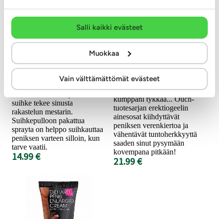
PharmQuests
Ouch
Salli kaikki evästeet
Stay Hard -
Erektiogeeli, 100 ml
Viivästyttävä
Muokkaa
suihke, 50 ml
Tyylikkääseen tuubiin pakattu
geeli tekee erektiostasi
Vain välttämättömät evästeet
kovemman ja
Herkkää siemensyöksyä
pitkäkestoisemman! Ja
tehokkaasti viivästyttävä
kumppani tykkää... Ouch-
suihke tekee sinusta
tuotesarjan erektiogeelin
rakastelun mestarin.
ainesosat kiihdyttävät
Suihkepulloon pakattua
peniksen verenkiertoa ja
sprayta on helppo suihkauttaa
vähentävät tuntoherkkyyttä
peniksen varteen silloin, kun
saaden sinut pysymään
tarve vaatii.
kovempana pitkään!
14.99 €
21.99 €