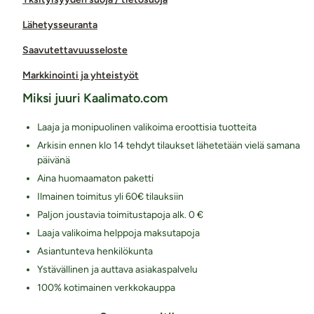
Lähetysseuranta
Saavutettavuusseloste
Markkinointi ja yhteistyöt
Miksi juuri Kaalimato.com
Laaja ja monipuolinen valikoima eroottisia tuotteita
Arkisin ennen klo 14 tehdyt tilaukset lähetetään vielä samana
päivänä
Aina huomaamaton paketti
Ilmainen toimitus yli 60€ tilauksiin
Paljon joustavia toimitustapoja alk. 0 €
Laaja valikoima helppoja maksutapoja
Asiantunteva henkilökunta
Ystävällinen ja auttava asiakaspalvelu
100% kotimainen verkkokauppa