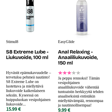
Stimul8
EasyGlide
S8 Extreme Lube -
Anal Relaxing -
Liukuvoide, 100 ml
Anaaliliukuvoide,
150 ml
Hyvästit epämukavuudelle –
tervetuloa pehmeä nautinto!
Ja peppu rennoksi! Tämän
S8 Extreme Lube on
vesipohjainen
luotettava ja miellyttävä
anaaliliukuvoide vähentää
liukuvoide kaikenlaiseen
tuntoaistin herkkyyttä tehden
seksiin. Kyseessä on
anaaliseksistä entistäkin
huippuluokan vesipohjainen
miellyttävämpää, rennompaa
liukuvoide...
ja nautinnollisempaa!
15.99 €
9.99 €