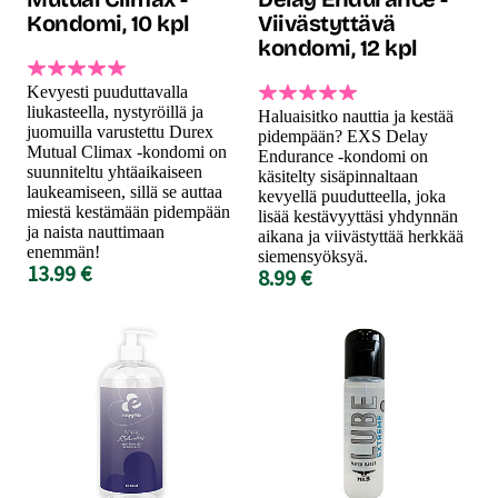
Kondomi, 10 kpl
Viivästyttävä
kondomi, 12 kpl
Kevyesti puuduttavalla
liukasteella, nystyröillä ja
Haluaisitko nauttia ja kestää
juomuilla varustettu Durex
pidempään? EXS Delay
Mutual Climax -kondomi on
Endurance -kondomi on
suunniteltu yhtäaikaiseen
käsitelty sisäpinnaltaan
laukeamiseen, sillä se auttaa
kevyellä puudutteella, joka
miestä kestämään pidempään
lisää kestävyyttäsi yhdynnän
ja naista nauttimaan
aikana ja viivästyttää herkkää
enemmän!
siemensyöksyä.
13.99 €
8.99 €