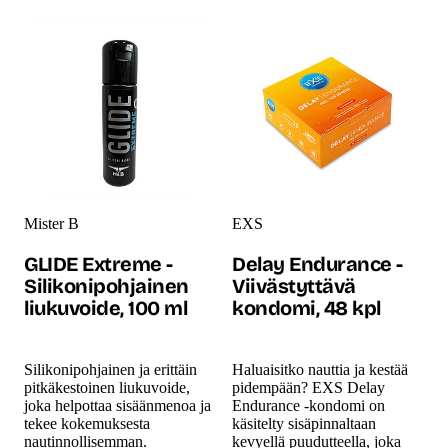
Mister B
EXS
GLIDE Extreme -
Delay Endurance -
Silikonipohjainen
Viivästyttävä
liukuvoide, 100 ml
kondomi, 48 kpl
Silikonipohjainen ja erittäin
Haluaisitko nauttia ja kestää
pitkäkestoinen liukuvoide,
pidempään? EXS Delay
joka helpottaa sisäänmenoa ja
Endurance -kondomi on
tekee kokemuksesta
käsitelty sisäpinnaltaan
nautinnollisemman.
kevyellä puudutteella, joka